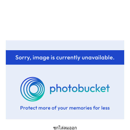
ชกไล่ลมออก