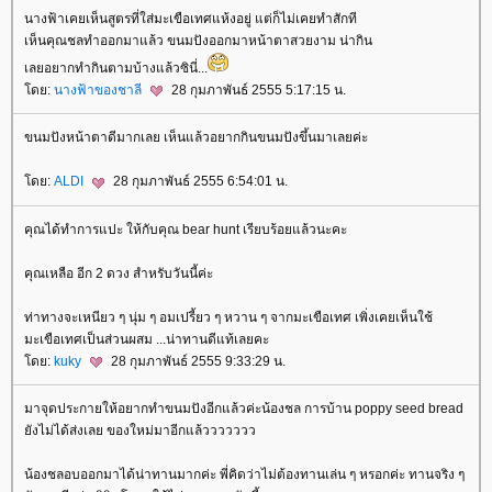
นางฟ้าเคยเห็นสูตรที่ใส่มะเขือเทศแห้งอยู่ แต่ก็ไม่เคยทำสักที
เห็นคุณชลทำออกมาแล้ว ขนมปังออกมาหน้าตาสวยงาม น่ากิน
เลยอยากทำกินตามบ้างแล้วซินี่...
ดย:
นางฟ้าของชาลี
28 กุมภาพันธ์ 2555 5:17:15 น.
ขนมปังหน้าตาดีมากเลย เห็นแล้วอยากกินขนมปังขึ้นมาเลยค่ะ
ดย:
ALDI
28 กุมภาพันธ์ 2555 6:54:01 น.
คุณได้ทำการแปะ ให้กับคุณ bear hunt เรียบร้อยแล้วนะคะ
คุณเหลือ อีก 2 ดวง สำหรับวันนี้ค่ะ
ท่าทางจะเหนียว ๆ นุ่ม ๆ อมเปรี้ยว ๆ หวาน ๆ จากมะเขือเทศ เพิ่งเคยเห็นใช้
มะเขือเทศเป็นส่วนผสม ...น่าทานดีแท้เลยคะ
ดย:
kuky
28 กุมภาพันธ์ 2555 9:33:29 น.
มาจุดประกายให้อยากทำขนมปังอีกแล้วค่ะน้องชล การบ้าน poppy seed bread
ังไม่ได้ส่งเลย ของใหม่มาอีกแล้ววววววว
น้องชลอบออกมาได้น่าทานมากค่ะ พี่คิดว่าไม่ต้องทานเล่น ๆ หรอกค่ะ ทานจริง ๆ