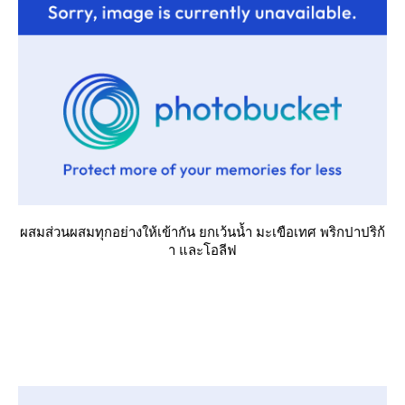
ผสมส่วนผสมทุกอย่างให้เข้ากัน ยกเว้นน้ำ มะเขือเทศ พริกปาปริก้
า และโอลีฟ