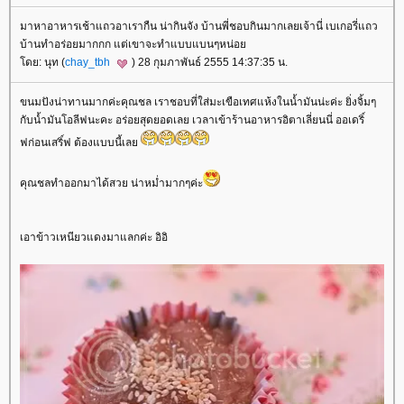
มาหาอาหารเช้าแถวอาเรากืน น่ากินจัง บ้านพี่ชอบกินมากเลยเจ้านี่ เบเกอรี่แถว
บ้านทำอร่อยมากกก แต่เขาจะทำแบบแบนๆหน่อ
ดย: นุท (
chay_tbh
) 28 กุมภาพันธ์ 2555 14:37:35 น.
ขนมปังน่าทานมากค่ะคุณชล เราชอบที่ใส่มะเขือเทศแห้งในนํ้ามันน่ะค่ะ ยิ่งจิ้มๆ
กับนํ้ามันโอลีฟนะคะ อร่อยสุดยอดเลย เวลาเข้าร้านอาหารอิตาเลี่ยนนี่ ออเดริ์
ฟก่อนเสริ์ฟ ต้องแบบนี้เล
คุณชลทำออกมาได้สวย น่าหมํ่ามากๆค่ะ
เอาข้าวเหนียวแดงมาแลกค่ะ อิอิ