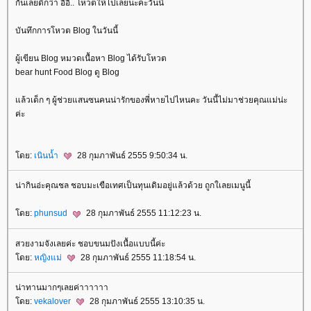
กันเลยดีกว่า อิอิ.. โหวตให้ไปเลยนะคะวันนี้
บันทึกการโหวต Blog ในวันนี้
ผู้เขียน Blog หมวดเนื้อหา Blog ได้รับโหวต
bear hunt Food Blog ดู Blog
ล้วเด็ก ๆ ผู้ช่วยแสนซนคนน่ารักของพี่หายไปไหนคะ วันนี้ไม่มาช่วยคุณแม่น่ะ
ค่ะ
ดย:
เนินน้ำ
28 กุมภาพันธ์ 2555 9:50:34 น.
น่ากินอ่ะคุณชล ชอบมะเขือเทศเป็นทุนเดิมอยู่แล้วด้วย ถูกใเลยเมนูนี้
ดย:
phunsud
28 กุมภาพันธ์ 2555 11:12:23 น.
สวยงามจังเลยค่ะ ชอบขนมปังเนื้อแบบนี้ค่ะ
ดย:
หญิงแม่
28 กุมภาพันธ์ 2555 11:18:54 น.
น่าทานมากๆเลยค่าาาาาา
ดย:
vekalover
28 กุมภาพันธ์ 2555 13:10:35 น.