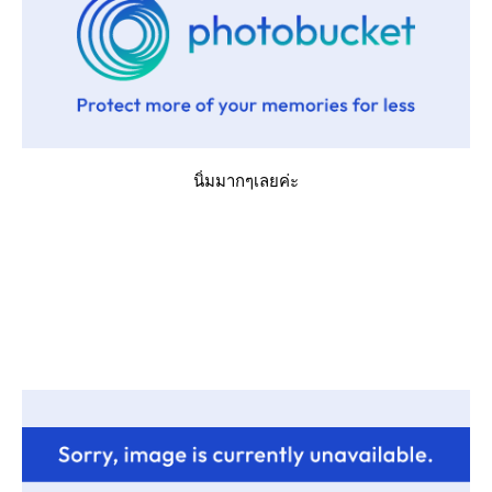
นิ่มมากๆเลยค่ะ