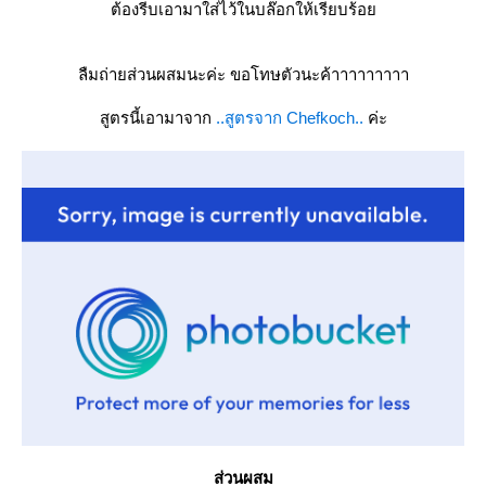
ต้องรีบเอามาใส่ไว้ในบล๊อกให้เรียบร้อ
ลืมถ่ายส่วนผสมนะค่ะ ขอโทษตัวนะค้าาาาาาาาา
สูตรนี้เอามาจาก
..สูตรจาก Chefkoch..
ค่ะ
ส่วนผสม