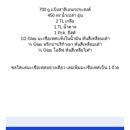
700 g แป้งสาลีเอนกประสงค์
450 ml น้ำเปล่า อุ่น
2 TL เกลือ
1 TL น้ำตาล
1 Pck. ยีสต์
1/2 Glas มะเขือเทศแห้งในน้ำมัน หั่นสี่เหลี่ยมเต๋า
½ Glas พริกปาปริก้าเผา หั่นสี่เหลี่ยมเต๋า
½ Glas โอลีฟ หั่นสี่เหลี่ยใเต๋า
ชลใส่แค่มะเขือเทศอย่างเดียว เลยเพิ่มมะเขือเทศเป็น 1 ถ้ว