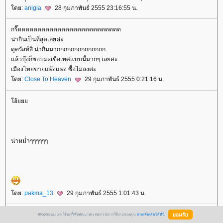
ดย:
anigia
28 กุมภาพันธ์ 2555 23:16:55 น.
กรี๊ดดดดดดดดดดดดดดดดดดดดดดดดดด
น่ากินเป็นที่สุดเลยค่ะ
ดูครัสท์สิ น่ากินมากกกกกกกกกกกกกก
ล้วบุ๊งก็ชอบมะเขือเทศแบบนี้มากๆ เลยค่ะ
เมืองไทยขายแพ้งแพง ซื้อไม่ลงค่ะ
ดย:
Close To Heaven
29 กุมภาพันธ์ 2555 0:21:16 น.
ฮ้
น่าหม่ำๆๆๆๆๆๆ
ดย:
pakma_13
29 กุมภาพันธ์ 2555 1:01:43 น.
ตกลงได้ไปบาเซลป่าว อยากดูรูปคาร์นิวาลนะ วันนี้เคี่ยว Dulce de leche ไว้แล้ว
BlogGang.com ใช้คุกกี้เพื่อพัฒนาประสบการณ์การใช้งานของคุณ
อ่านเพิ่มเติมได้ที่นี่