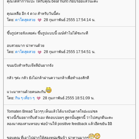
คุณได้ทำการแปะ ให้กับคุณ bear hunt เรียบร้อยแล้วนะคะ
คุณเหลือ อีก 4 ดวง สำหรับวันนี้ค่ะ
ดย:
ตาโตสุดสว
28 กุมภาพันธ์ 2555 17:54:14 น.
ขึ้นรูปสวยจังเลยค่ะ ขึ้นรูปแบบนี้ เมษ์ทำไม่ได้ซะกะที
อบสวยมาก น่าทานด้ว
ดย:
ตาโตสุดสว
28 กุมภาพันธ์ 2555 17:54:51 น.
ขนมปังสำหรับเจ๊หลีมันยากจัง
กลัว ๆค่ะ กลัว ยังไม่กล้าผ่านความกล้าเพื่อทำเองสักที
วะมาทานด้วยคนละกัน
ดย:
กิน ๆ เที่ยว ๆ
28 กุมภาพันธ์ 2555 18:51:09 น.
Tomaten Bread โอวๆๆ เห็นแล้วได้แรงบันดาลใจอ่ะแม่ชล
ช่วงนี้เริ่มอยากถีบตัวเอง หัดอบบ่อยๆ สูตรนั้นสูตรนี้ ว่าไปสนุกดีนะคะ
ลองมาสองสามหรอบ พ่อบ้านให้ positive feedback แล้วฮึดขยัน อิอิ
ขอบคุณ ที่เอาไปฝากให้สองหนุ่มชิมจ้า น่าทานมากๆ