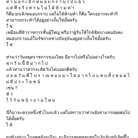
ท่ า น ย ก เ ลิ ก ห ม อ บ ก ร า บ ไ ป แ ล้ ว
ต่ ที่ จ ริ ง ท่ า น ไ ม่ ไ ด้ ห้ า ม ท ำ
ก็คือ ยกเลิกหมอบกราบ แต่ไม่ได้ห้ามทำ ก็คือ ใครอยากจะทำก็
สามารถกระทำได้อยู่อย่างงั้นใช่มั้ยครับ
ช่
เหมือนที่ข้าราชการชั้นผู้ใหญ่ หรือว่าผู้รับใช้ใกล้ชิดบางคนยังคง
หมอบกราบแม้ในรัชกาลช่วงปัจจุบันอยู่อย่างงั้นใช่มั้ยครับ
ช่
ท่านว่าวันหยุดราชการของไทย มีมากไปหรือไม่อย่างไรครับ
ทุ ก วั น นี้ มี ม า ก ไ ป
ล้วท่านว่าควรจะตัดวันไหนออกดีครับ
ป ล ด วั น ที่ โ บ ร า ณ ห อ บ ม า ใ ส่ ม า ก ไ ป แ ท บ ทั้ ง ห ม ด ไ
ม่ มี ป ร ะ โ ย ช น์
เช่น ?
หั ว
ไ ว้ วั น ห น้ า ถ า ม ใ ห ม่
นี่ก็น่าจะครบหนึ่งชั่วโมงแล้ว แต่ไม่ทราบว่าท่านยังสามารถคุยต่อไป
ได้มั้ยครับ
ไ ด้
กตัวอย่าง ในยุคหลังๆเนียะ จะมีการหยุดชดเชยในวันจันทร์เกิดขึ้น