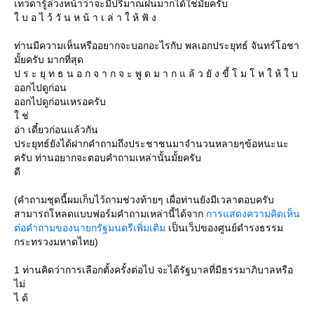
เทวดารู้ล่วงหน้าว่าจะมีปริมาณฝนมากได้ใช่มั้ยครับ
บ อ ไ ว้ วั น ห น้ า เ ล่ า ใ ห้ ฟั ง
ท่านมีความเห็นหรืออยากจะบอกอะไรกับ พลเอกประยุทธ์ จันทร์โอชา
มั้ยครับ มากที่สุด
ป ร ะ ยุ ท ธ น อ ก จ า ก จ ะ พู ด ม า ก แ ล้ ว ยั ง ขี้ โ ม โ ห ใ ห้ ใ บ
ออกไปดูก่อน
ออกไปดูก่อนเหรอครับ
ช่
อ่า เดี๋ยวก่อนแล้วกัน
ประยุทธ์ยังได้ฝากคำถามถึงประชาชนมาจำนวนหลายๆข้อหนะนะ
ครับ ท่านอยากจะตอบคำถามเหล่านั้นมั้ยครับ
ดี
(คำถามชุดนี้ผมเก็บไว้ถามช่วงท้ายๆ เผื่อท่านยังมีเวลาตอบครับ
สามารถโหลดแบบฟอร์มคำถามเหล่านี้ได้จาก
การแสดงความคิดเห็น
ต่อคำถามของนายกรัฐมนตรีเพิ่มเติม
เป็นเว็ปของศูนย์ดำรงธรรม
กระทรวงมหาดไทย)
1 ท่านคิดว่าการเลือกตั้งครั้งต่อไป จะได้รัฐบาลที่มีธรรมาภิบาลหรือ
ไม่
ไ ด้