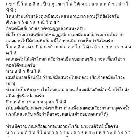
เ ข า นี้ ใ น อ ดี ต เ ป็ น ภู เ ข า ไ ฟ ใ ต้ ท ะ เ ล ห น ห น้ า เ ล่ า
ห้ ฟั ง
หห ท่านเล่ามาฟังดูเหมือนจะแสนนานมาก ท่านรู้ได้ยังไงครับ
ศึ ก ษ า วิ ช า ธ ร ณี วิ ท ย า
อีกนิดนึงเกี่ยวกับเขาคิชฌกูฏแล้วกันนะครับ
คือโบราณว่าหินที่เขาคิชฌกูฏเนียะ เคยมีคนสามารถเอาเส้นด้า
ลอดผ่านไปใต้ก้อนหินก้อนนี้ได้ ท่านมีความเห็นว่ายังไงครับ
น อ ดี ต เ ค ย มี ค น ท ำ แ ต่ ล อ ด ไ ม่ ไ ด้ แ ล้ ว ม า ห า ว่ า ล อ
ด ไ ด้
คนลอดไม่ได้เค้าโกหก หรือว่าคนอื่นๆบอกต่อๆกันมาจนเพี้ยนไปว่า
ลอดได้หนะครับ
ห น ห น้ า สื บ ใ ห้
(ผมลืมบอกเจ้าพ่อไปว่าผมก็มีแผนจะไปทดลอง เผื่อเจ้าพ่อมีอะไรจะ
บอก)
ท่านว่าเป็นหินภูเขาไฟใต้ทะเลมาก่อน งั้นจะมีสิ่งศักดิ์สิทธิ์อะไรไปสิ่ง
สถิตอยู่หรือเปล่าครับ
ึ ด ห ลั ก ก า ล า ม สู ต ร ใ ห้ ดี
(นับแต่คุยกับเทวดาแห่งชาติมา ท่านเพิ่งเคยตอบเรื่องกาลามสูตรครั้ง
รกนี่หละครับ หรือว่านี่อาจจะพอเป็นคำตอบทดแทนได้)
ท่านมีความเห็นหรืออยากจะบอกอะไรกับ นายเนติวิทย์ มั้ยครับ
น า ย เ น ติ วิ ท ย์ ไ ม่ ท ำ ค ว า ม เ ค า ร พ ร 5 เ พ ร า ะ อ้ า ง ว่ า