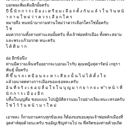
บอกผมเพิ่มเติมอีกมั้ยครับ
ปี นี้ นั ก ก า ร เ มื อ ง เ ต รี ย ม เ ลื อ ก ตั้ ง กั น แ ล้ ว ใ น วั น ห น้
า ถ า ม ใ ห ม่ ว่ า ค ว ร เ ลื อ ก ใ ค ร
หมายถึง หนหน้ามาถามท่านใหม่ว่าควรเลือกใครใช่มั้ยครับ
ช่
ผมควรถามทั้งสามท่านเลยมั้ยครับ ทั้งเจ้าพ่อหลักเมือง ทั้งพระสยาม
ละพระแก้วมรกต หนะครับ
ไ ด้ ดี ม า ก
อ่อ อีกข้อนึง
ท่านมีความเห็นหรืออยากจะบอกอะไรกับ คุณหญิงสุดารัตน์ เกยุรา
พันธุ์ มั้ยครับ
ที่ ขึ้ น ร ถ เ ห มื อ น จ ะ ห า เ สี ย ง นั้ น ไ ม่ ไ ด้ ตั้ ง ใ จ
ล้วอนาคตทางการเมืองของเธอหละครับ
อั น ที่ จ ริ ง เ ธ อ ป ลื่ ม ใ จ ใ น บุ ญ ม า ก ย า ก จ ะ ท ำ ห น้ า ที่
นั ก ก า ร เ มื อ ง อี ก
ปลื้มในบุญคือ ชอบแบบ ไปปฏิบัติธรรมอะไรอย่างเงียะหนะเหรอครับ
ช่ ไ ว้ วั น ห น้ า ม า ใ ห ม่
เอาหละ ก็ถามถามครบทุกข้อเลย ก็ต้องขอขอบคุณเจ้าพ่อหลักเมืองที่
อุตส่าห์คุยด้วยนะครับ ขออัญเชิญท่านไป ณ ที่สถิตของท่ายด้วยเถิด