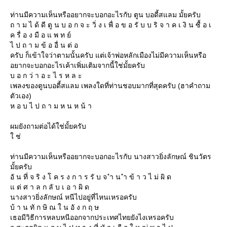
ท่านมีความเห็นหรืออยากจะบอกอะไรกับ ตูน บอดี้สแลม มั้ยครับ
ถ า ม ไ ด้ ดี ตู น บ อ ก จ ะ วิ่ ง เ พื่ อ ข อ รั บ บ ริ จ า ค เ งิ น ซื้ อ เ
ค รื่ อ ง มื อ แ พ ท ย์
ไ ป ถ า ม ข้ อ อื่ น ต่ อ
ครับ ก็เข้าใจว่าตามนั้นครับ แต่เจ้าพ่อหลักเมืองไม่มีความเห็นหรือ
อยากจะบอกอะไรเค้าเพิ่มเติมจากนี้ใช่มั้ยครับ
บ อ ก ว่ า อ ะ ไ ร ห ล ะ
เพลงของตูนบอดี้สแลม เพลงใดที่ท่านชอบมากที่สุดครับ (ฮาคำถาม
ตัวเอง)
ห อ บ ไ ป ถ า ม ห น ห น้ า
ผมยังถามต่อได้ใช่มั้ยครับ
ช่
ท่านมีความเห็นหรืออยากจะบอกอะไรกับ นางสาวยิ่งลักษณ์ ชินวัตร
มั้ยครับ
อั น ที่ จ ริ ง โ ค ร ง ก า ร รั บ จ ำ น ำ ข้ า ว ไ ม่ ผิ ด
ต่ ศ า ล ก ลั บ เ อ า ผิ ด
นางสาวยิ่งลักษณ์ หนีไปอยู่ที่ไหนเหรอครับ
บ้ า น ทั ก ษิ ณ ใ น อั ง ก ฤ ษ
เธอมีวิธีการหลบหนีออกจากประเทศไทยยังไงเหรอครับ