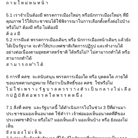
ถ า ม ใ ห ม่ ห น ห น้ า
5.1 เราจำเป็นต้องมี พรรคการเมืองใหม่ๆ หรือนักการเมืองใหม่ๆ ที่มี
คุณภาพ ไว้ให้ประชาชนได้ใช้พิจารณาในการเลือกตั้งครั้งต่อไปบ้าง
หรือไม่? ต้องมี หรือ ไม่ต้องมี
ต้ อ ง มี
5.2 การมีแต่ พรรคการเมืองเดิมๆ หรือ นักการเมืองหน้าเดิมๆ แล้วยัง
ได้เป็นรัฐบาล จะทำให้ประเทศชาติเกิดการปฏิรูป และทำงานได้
อย่างต่อเนื่องตามยุทธศาสตร์ชาติ ได้หรือไม่? ไม่สามารถทำได้ หรือ
สามารถทำได้
ส า ม า ร ถ ท ำ ไ ด้
6 การที่ คสช. จะสนับสนุน พรรคการเมืองใด หรือ บุคคลใด ภายใต้
ขอบเขตตามกฎหมาย ก็ถือว่าเป็นสิทธิ์ของ คสช. ใช่หรือไม่
ไ ม่ ใ ช่ เ พ ร า ะ รั ฐ บ า ล ค ว ร ว า ง ตั ว เ ป็ น ก ล า ง ไ ม่ เ ลื อ
ก ป ฏิ บั ติ ต่ อ พ ร ร ค ใ ด พ ร ร ค ห นึ่ ง
7.1 สิ่งที่ คสช. และรัฐบาลนี้ ได้ดำเนินการไปในช่วง 3 ปีที่ผ่านมา
ประชาชนมองเห็นอนาคต ใช้คำว่า เจ้าพ่อมองเห็นอนาคตที่ดีของ
ประเทศชาติบ้าง หรือไม่? มองเห็นแล้ว มองเห็นบ้าง หรือ ยังมองไม่
เห็น
ั ง ม อ ง ไ ม่ เ ห็ น