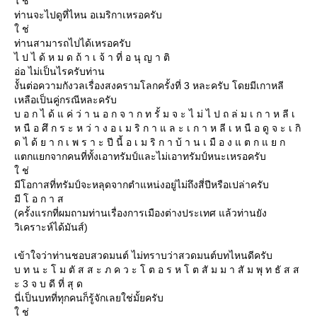
ช่
ท่านจะไปดูที่ไหน อเมริกาเหรอครับ
ช่
ท่านสามารถไปได้เหรอครับ
ไ ป ไ ด้ ห ม ด ถ้ า เ จ้ า ที่ อ นุ ญ า ติ
อ่อ ไม่เป็นไรครับท่าน
งั้นต่อความกังวลเรื่องสงครามโลกครั้งที่ 3 หละครับ โดยมีเกาหลี
เหลือเป็นคู่กรณีหละครับ
บ อ ก ไ ด้ แ ค่ ว่ า น อ ก จ า ก ท รั้ ม จ ะ ไ ม่ ไ ป ถ ล่ ม เ ก า ห ลี เ
ห นื อ ศึ ก ร ะ ห ว่ า ง อ เ ม ริ ก า แ ล ะ เ ก า ห ลี เ ห นื อ ดู จ ะ เ กิ
ด ไ ด้ ย า ก เ พ ร า ะ ปี นี้ อ เ ม ริ ก า บ้ า น เ มื อ ง แ ต ก แ ย ก
ตกแยกจากคนที่ทั้งเอาทรัมป์และไม่เอาทรัมป์หนะเหรอครับ
ช่
มีโอกาสที่ทรัมป์จะหลุดจากตำแหน่งอยู่ไม่ถึงสี่ปีหรือเปล่าครับ
มี โ อ ก า ส
(ครั้งแรกที่ผมถามท่านเรื่องการเมืองต่างประเทศ แล้วท่านยัง
วิเคราะห์ได้มันส์)
เข้าใจว่าท่านชอบสวดมนต์ ไม่ทราบว่าสวดมนต์บทไหนดีครับ
บ ท น ะ โ ม ตั ส ส ะ ภ ค ว ะ โ ต อ ร ห โ ต สั ม ม า สั ม พุ ท ธั ส ส
ะ 3 จ บ ดี ที่ สุ ด
นี่เป็นบทที่ทุกคนก็รู้จักเลยใช่มั้ยครับ
ช่