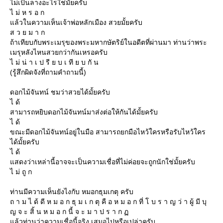
ไม่เป็นลางอะไรใช่มั้ยครับ
ไ ม่ ห ร อ ก
ล้วในความเห็นเจ้าพ่อหลักเมือง สวยมั้ยครับ
ส ว ย ม า ก
ถ้าเทียบกับพระเมรุของพระมหากษัตริย์ในอดีตที่ผ่านมา ท่านว่าพระ
เมรุหลังไหนสวยกว่ากันเหรอครับ
ไ ม่ น่ า เ ป รี ย บ เ ที ย บ กั น
(รู้สึกผิดจังที่ถามคำถามนี้)
ดอกไม้จันทน์ ชมว่าสวยได้มั้ยครับ
ไ ด้
สามารถหยิบดอกไม้จันทน์มาส่งต่อให้กันได้มั้ยครับ
ไ ด้
ขณะมีดอกไม้จันทน์อยู่ในมือ สามารถยกมือไหว้ใครหรือรับไหว้ใคร
ได้มั้ยครับ
ไ ด้
สดงว่าเหล่านี้อาจจะเป็นความเชื่อที่ไม่ค่อยจะถูกนักใช่มั้ยครับ
ไ ม่ ถู ก
ท่านมีความเห็นยังไงกับ หมอกธุมเกตุ ครับ
ถ า ม ไ ด้ ดี ห ม อ ก ธุ ม เ ก ตุ คื อ ห ม อ ก ที่ โ บ ร า ญ ว่ า ผู้ มี บุ
ญ จ ะ สิ้ น ห ม อ ก นี้ จ ะ ม า ป ร า ก
ล้วท่านว่าความเชื่อนี้จริง เสมอไปหรือเปล่าครับ