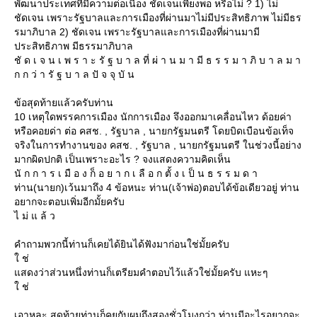
พัฒนาประเทศที่มีความต่อเนื่อง ชัดเจนเพียงพอ หรือไม่ ? 1) ไม่
ชัดเจน เพราะรัฐบาลและการเมืองที่ผ่านมาไม่มีประสิทธิภาพ ไม่มีธร
รมาภิบาล 2) ชัดเจน เพราะรัฐบาลและการเมืองที่ผ่านมามี
ประสิทธิภาพ มีธรรมาภิบาล
ชั ด เ จ น เ พ ร า ะ รั ฐ บ า ล ที่ ผ่ า น ม า มี ธ ร ร ม า ภิ บ า ล ม า
ก ก ว่ า รั ฐ บ า ล ปั จ จุ บั น
ข้อสุดท้ายแล้วครับท่าน
10 เหตุใดพรรคการเมือง นักการเมือง จึงออกมาเคลื่อนไหว ด้อยค่า
หรือคอยด่า ต่อ คสช. , รัฐบาล , นายกรัฐมนตรี โดยบิดเบือนข้อเท็จ
จริงในการทำงานของ คสช. , รัฐบาล , นายกรัฐมนตรี ในช่วงนี้อย่าง
มากผิดปกติ เป็นเพราะอะไร ? จงแสดงความคิดเห็น
นั ก ก า ร เ มื อ ง ก็ อ ย า ก เ ลื อ ก ตั้ ง เ ป็ น ธ ร ร ม ด า
ท่าน(นายก)เว้นมาถึง 4 ข้อหนะ ท่าน(เจ้าพ่อ)ตอบได้ข้อเดียวอยู่ ท่าน
อยากจะตอบเพิ่มอีกมั้ยครับ
ไ ม่ แ ล้ ว
คำถามพวกนี้ท่านก็เคยได้ยินได้ฟังมาก่อนใช่มั้ยครับ
ช่
สดงว่าส่วนหนึ่งท่านก็เตรียมคำตอบไว้แล้วใช่มั้ยครับ แหะๆ
ช่
เอาหละ สุดท้ายท่านก็คุยกับผมถึงสองชั่วโมงกว่า ท่านมีอะไรอยากจะ