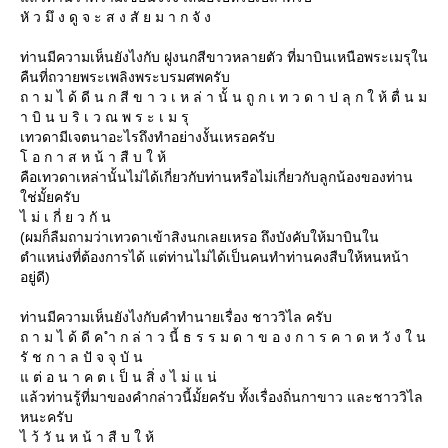
หั ว มึ ง ดู จ ะ ส ง สั ย ม า ก จั ง
ท่านมีความเห็นยังไงกับ ฝูงนกสีขาวหลายตัว ที่มาบินเหนือพระเมรุใน
คืนที่ถวายพระเพลิงพระบรมศพครับ
ถ า ม ไ ด้ ดี น ก สี ข า ว เ ห ล่ า นั้ น ถู ก เ ท ว ด า ป ลุ ก ใ ห้ ตื่ น ม
า บิ น บ ริ เ ว ณ พ ร ะ เ ม รุ
เทวดามีเจตนาอะไรถึงทำอย่างงั้นเหรอครับ
อ ก า ส ห น้ า สื บ ใ ห้
คือเทวดาเหล่านั้นไม่ได้เกี่ยวกับท่านหรือไม่เกี่ยวกับลูกน้องของท่าน
ช่มั้ยครับ
ไ ม่ เ กี่ ย ว กั น
(ผมก็ลืมถามว่าเทวดาเข้าสิงนกเลยเหรอ ถึงบังคับให้มาบินใน
ตำแหน่งที่ต้องการได้ แต่ท่านไม่ได้เป็นคนทำท่านคงสืบให้หนหน้า
อยู่ดี)
ท่านมีความเห็นยังไงกับคำทำนายเรื่อง ชาววิไล ครับ
ถ า ม ไ ด้ ดี ค ำ ก ล่ า ว นี้ ธ ร ร ม ด า ข อ ง ก า ร ค า ด ห วั ง ใ น
รั ช ก า ล ปั จ จุ บั น
ต่ อ น า ค ต เ ป็ น สิ่ ง ไ ม่ แ น่
ล้วท่านรู้ที่มาของคำกล่าวนี้มั้ยครับ ทั้งเรื่องถิ่นกาขาว และชาววิไล
หนะครับ
ไ ว้ วั น ห น้ า สื บ ใ ห้