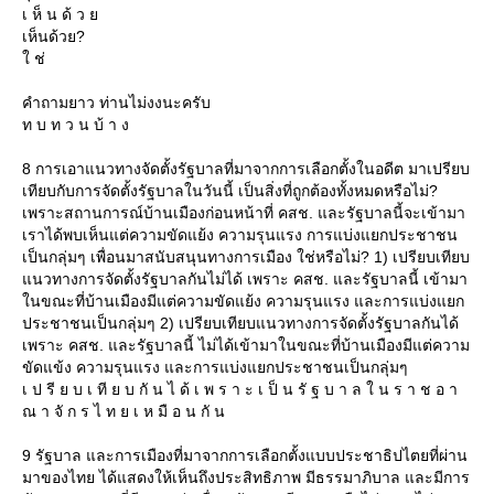
เ ห็ น ด้ ว
เห็นด้วย?
ช่
คำถามยาว ท่านไม่งงนะครับ
ท บ ท ว น บ้ า ง
8 การเอาแนวทางจัดตั้งรัฐบาลที่มาจากการเลือกตั้งในอดีต มาเปรียบ
เทียบกับการจัดตั้งรัฐบาลในวันนี้ เป็นสิ่งที่ถูกต้องทั้งหมดหรือไม่?
เพราะสถานการณ์บ้านเมืองก่อนหน้าที่ คสช. และรัฐบาลนี้จะเข้ามา
เราได้พบเห็นแต่ความขัดแย้ง ความรุนแรง การแบ่งแยกประชาชน
เป็นกลุ่มๆ เพื่อนมาสนับสนุนทางการเมือง ใช่หรือไม่? 1) เปรียบเทียบ
นวทางการจัดตั้งรัฐบาลกันไม่ได้ เพราะ คสช. และรัฐบาลนี้ เข้ามา
นขณะที่บ้านเมืองมีแต่ความขัดแย้ง ความรุนแรง และการแบ่งแยก
ประชาชนเป็นกลุ่มๆ 2) เปรียบเทียบแนวทางการจัดตั้งรัฐบาลกันได้
เพราะ คสช. และรัฐบาลนี้ ไม่ได้เข้ามาในขณะที่บ้านเมืองมีแต่ความ
ขัดแข้ง ความรุนแรง และการแบ่งแยกประชาชนเป็นกลุ่มๆ
เ ป รี ย บ เ ที ย บ กั น ไ ด้ เ พ ร า ะ เ ป็ น รั ฐ บ า ล ใ น ร า ช อ า
ณ า จั ก ร ไ ท ย เ ห มื อ น กั น
9 รัฐบาล และการเมืองที่มาจากการเลือกตั้งแบบประชาธิปไตยที่ผ่าน
มาของไทย ได้แสดงให้เห็นถึงประสิทธิภาพ มีธรรมาภิบาล และมีการ