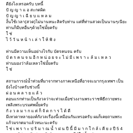
ดียังไงเหรอครับ บทนี้
ปั ญ ญ า แ อ สะกดผิด
ปั ญ ญ า เ ฉี ย บ แ ห ล ม
งั้นใช้เวลา(สวด)ไม่นานหนะสิครับท่าน แต่ที่ท่านสวดเป็นนานๆเนียะ
ท่านก็มีบทอื่นๆด้วยใช่มั้ยครับ
ช่
ไ ว้ วั น ห น้ า เ ล่ า ใ ห้ ฟั ง
ท่านมีความเห็นอย่างไรกับ บัตรคนจน ครับ
บั ต ร ค น จ น อี ก ห น่ อ ย จ ะ ไ ม่ มี เ พ ร า ะ ล้ ม เ ห ล ว
ท่านมองว่าล้มเหลวใช่มั้ยครับ
ช่
สถานการณ์น้ำท่วมที่มาจากทางภาคเหนือที่อาจจะมากรุงเทพฯ เป็น
ังไงบ้างครับช่วงนี้
ผ่ อ น ค ล า ย แ ล้ ว
ตอนแรกท่านเป็นกังวลว่าจะท่วมเมื่อช่วงงานพระราชพิธีถวายพระ
เพลิงพระบรมศพมั้ยครับ
กั ง ว ล ม า ก แ ต่ ก็ จั ด ก า ร ไ ด้ ดี
มีเทวดาหลายองค์กังวลเรื่องนี้เหมือนกันเหรอครับ ผมก็เคยถามพระ
ก้วมรกตมาแล้วหนะนะครับ
ช่ เ พ ร า ะ ป ริ ม า ณ นํ้ า ฝ น ปี นี้ มี ม า ก ใ ก ล้ เ คี ย ง ปี 5 4