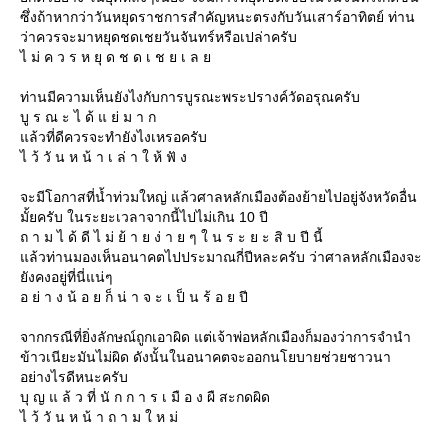
ซึ่งถ้าหากว่าวันหยุดราชการสำคัญหนะตรงกับวันเสาร์อาทิตย์ ท่าน
ว่าควรจะมาหยุดชดเชยวันจันทร์หรือเปล่าครับ
ไ ม่ ค ว ร ห ยุ ด ช ด เ ช ย เ ล
ท่านมีความเห็นยังไงกับการบูรณะพระปรางค์วัดอรุณครับ
บู ร ณ ะ ไ ด้ แ ย่ ม า ก
ล้วที่ดีควรจะทำยังไงเหรอครับ
ไ ว้ วั น ห น้ า เ ล่ า ใ ห้ ฟั ง
จะมีโอกาสที่น้ำท่วมใหญ่ แล้วศาลหลักเมืองต้องย้ายไปอยู่จังหวัดอื่น
มั้ยครับ ในระยะเวลาจากนี้ไปไม่เกิน 10 ปี
ถ า ม ไ ด้ ดี ไ ม่ ย้ า ย ง่ า ย ๆ ใ น ร ะ ย ะ สิ บ ปี นี้
ล้วท่านมองเห็นอนาคตไปประมาณกี่ปีหละครับ ว่าศาลหลักเมืองจะ
ังคงอยู่ที่นี่แน่ๆ
อ ย่ า ง น้ อ ย ก็ น่ า จ ะ เ ป็ น ร้ อ ย ปี
จากกรณีที่ยิ่งลักษณ์ถูกเอาผิด แต่เจ้าพ่อหลักเมืองก็มองว่าการจำนำ
ข้าวเนียะมันไม่ผิด ดังนั้นในอนาคตจะออกนโยบายช่วยชาวนา
อย่างไรดีหนะครับ
บุ ญ แ ล้ ว ที่ นั ก ก า ร เ มื อ ง ผื สะกดผิด
ไ ว้ วั น ห น้ า ถ า ม ใ ห ม่