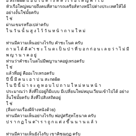
อ สะกดผิด แ อ บ ไ ป ท า ง ที่ หั ว เ รื อ ใ ห ญ่ พ า ไ ป
หัวเรือใหญ่หมายถึงคนที่สามารถเครียส์ทางหนีไปต่างประเทศให้ได้
อย่างงั้นใช่มั้ยครับ
ช่
ผ่านเขมรหรือเปล่าครับ
น วั น นั้ น สู ง ไ ว้ วั น ห น้ า ถ า ม ใ ห ม่
ท่านมีความเห็นอย่างไรกับ คำชะโนด ครับ
ถ า ม ไ ด้ ดี ค ำ ช ะ โ น ด เ ป็ น ป่ า ที่ บ อ ก ก่ อ น เ ล ย ว่ า ไ ม่ มี
พ ญ า น า ค อ ยู่
ท่านว่าคำชะโนดไม่มีพญานาคอยู่เหรอครับ
ช่
ล้วที่อยู่ คืออะไรเหรอครับ
ปี นี้ มี ค น เ อ า ป น สะกดผิด
น ปี นี้ น่ า จ ะ ดู ห อ บ ไ ป ถ า ม ใ ห ม่ ห น ห น้ า
ประมาณว่า สิ่งที่ไปอยู่ก็มีแบบ มีเปลี่ยนใหม่หมุนเวียนเข้าไปได้ อย่าง
งั้นใช่มั้ยครับ สิ่งที่ไปสิงสถิตอยู่
ช่
(ลืมถามเรื่องผีจ้างหนังด้วย)
ท่านมีความเห็นอย่างไรกับ พ่อปู่ศรีสุทโธนาค ครับ
ป ร า ก ฏ ใ น ต ำ ร า ถู ก แ ต่ ง ขึ้ น น า น แ ล้ ว
ท่านมีความเห็นยังไงกับ เขาคิชฌกูฏ ครับ