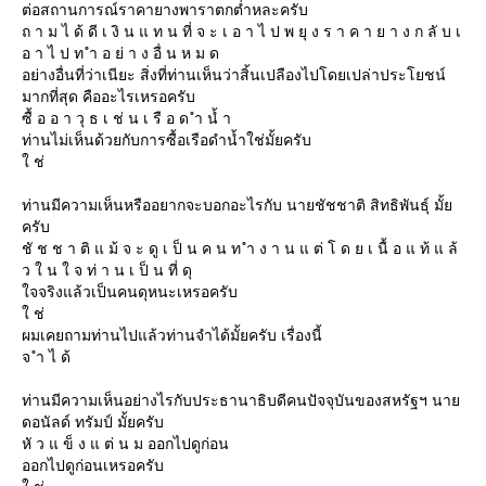
ต่อสถานการณ์ราคายางพาราตกต่ำหละครับ
ถ า ม ไ ด้ ดี เ งิ น แ ท น ที่ จ ะ เ อ า ไ ป พ ยุ ง ร า ค า ย า ง ก ลั บ เ
อ า ไ ป ท ำ อ ย่ า ง อื่ น ห ม ด
อย่างอื่นที่ว่าเนียะ สิ่งที่ท่านเห็นว่าสิ้นเปลืองไปโดยเปล่าประโยชน์
มากที่สุด คืออะไรเหรอครับ
ซื้ อ อ า วุ ธ เ ช่ น เ รื อ ด ำ นํ้ า
ท่านไม่เห็นด้วยกับการซื้อเรือดำน้ำใช่มั้ยครับ
ช่
ท่านมีความเห็นหรืออยากจะบอกอะไรกับ นายชัชชาติ สิทธิพันธุ์ มั้
ครับ
ชั ช ช า ติ แ ม้ จ ะ ดู เ ป็ น ค น ท ำ ง า น แ ต่ โ ด ย เ นื้ อ แ ท้ แ ล้
ว ใ น ใ จ ท่ า น เ ป็ น ที่ ดุ
จจริงแล้วเป็นคนดุหนะเหรอครับ
ช่
ผมเคยถามท่านไปแล้วท่านจำได้มั้ยครับ เรื่องนี้
จ ำ ไ ด้
ท่านมีความเห็นอย่างไรกับประธานาธิบดีคนปัจจุบันของสหรัฐฯ นา
ดอนัลด์ ทรัมป์ มั้ยครับ
หั ว แ ข็ ง แ ต่ น ม ออกไปดูก่อน
ออกไปดูก่อนเหรอครับ