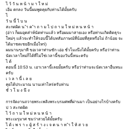
ไ ว้ วั น ห น้ า ม า ใ ห ม่
เอิ่ม ตกลง วันนี้ผมพูดคุยกับท่านได้มั้ยครับ
ไ
วั น นี้ ไ บ น
สะกดผิด น ำ ค ำ ถ า ม ไ ป ถ า ม ใ ห ม่ ห น ห น้ า
(อ่าว ก็ผมอุตส่าห์นัดท่านแล้ว หรือผมมาสายเอง หรือท่านเกิดติดธุระ
หม่ๆ แล้วจะทำให้รอบนี้ได้บทสัมภาษณ์ที่น้อยที่สุดหรือไม่ ถ้าน้อย จะ
ได้มาชดเชยอีกเมื่อไหร่)
ผมนานๆมาที ขอเวลาท่านซัก เอ่อ ชั่วโมงนึงได้มั้ยครับ หรือว่าท่าน
นัดเวลาใหม่ก็ได้ที่ไม่ใช่เวลานี้ของวันนี้หนะครับ
ไ ด้
ตอนนี้ 10:53 น. เอาเวลานี้เลยมั้ยครับ หรือว่าท่านจะนัดเวลาอื่นหนะ
ครับ
เ ว ล า นี้ เ ล
คุยได้ประมาณ นานเท่าไหร่ครับท่าน
ชั่ ว โ ม ง นึ ง
การจัดงานถวายพระเพลิงพระบรมศพที่ผ่านมา เป็นอย่างไรบ้างครับ
ป ว สะกดผิด
ไ ว้ ถ า ม ใ ห ม่ ห น ห น้ า
พระเมรุมาศ ชมว่าสวยได้มั้ยครับ
ไ ด้ เ พ ร า ะ ผู้ ส ร้ า ง เ จ ต น า ท ำ ใ ห้ ส ว