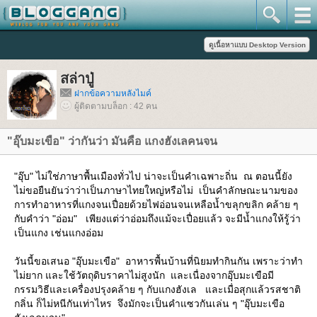
สล่าปู่
ฝากข้อความหลังไมค์
ผู้ติดตามบล็อก : 42 คน
"อุ๊บมะเขือ" ว่ากันว่า มันคือ แกงฮังเลคนจน
"อุ๊บ" ไม่ใช่ภาษาพื้นเมืองทั่วไป น่าจะเป็นคำเฉพาะถิ่น ณ ตอนนี้ยัง
ไม่ขอยืนยันว่าว่าเป็นภาษาไทยใหญ่หรือไม่ เป็นคำลักษณะนามของ
การทำอาหารที่แกงจนเปื่อยด้วยไฟอ่อนจนเหลือน้ำขลุกขลิก คล้าย ๆ
กับคำว่า "อ่อม" เพียงแต่ว่าอ่อมถึงแม้จะเปื่อยแล้ว จะมีน้ำแกงให้รู้ว่า
เป็นแกง เช่นแกงอ่อม
วันนี้ขอเสนอ "อุ๊บมะเขือ" อาหารพื้นบ้านที่นิยมทำกินกัน เพราะว่าทำ
ไม่ยาก และใช้วัตถุดิบราคาไม่สูงนัก และเนื่องจากอุ๊บมะเขือมี
กรรมวิธีและเครื่องปรุงคล้าย ๆ กับแกงฮังเล และเมื่อสุกแล้วรสชาติ
กลิ่น ก็ไม่หนีกันเท่าไหร จึงมักจะเป็นคำแซวกันเล่น ๆ "อุ๊บมะเขือ