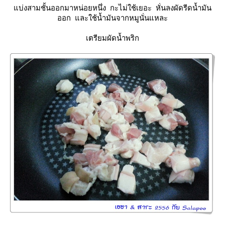
บ่งสามชั้นออกมาหน่อยหนึ่ง กะไม่ใช้เยอะ หั่นลงผัดรีดน้ำมัน
ออก และใช้น้ำมันจากหมูนั่นแหละ
เตรียมผัดน้ำพริก