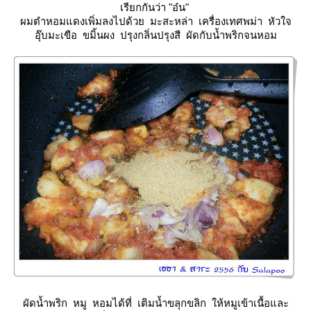
เรียกกันว่า "อ๋น"
ผมตำหอมแดงเพิ่มลงไปด้วย มะสะหล่า เครื่องเทศพม่า หัวใจ
อุ๊บมะเขือ ขมิ้นผง ปรุงกลิ่นปรุงสี ผัดกับน้ำพริกจนหอม
ผัดน้ำพริก หมู หอมได้ที่ เติมน้ำขลุกขลิก ให้หมูเข้าเนื้อและ