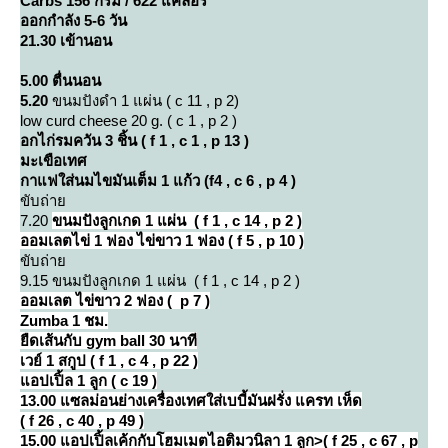
Carbs 156 กรัม / 622 แคลอรี่
ออกกำลัง 5-6 วัน
21.30 เข้านอน
5.00 ตื่นนอน
5.20
ขนมปังดำ 1 แผ่น ( c 11 , p 2)
low curd cheese 20 g. ( c 1 , p 2 )
อกไก่รมควัน 3 ชิ้น ( f 1 , c 1 , p 13 )
มะเขือเทศ
กาแฟใส่นมไขมันเต็ม 1 แก้ว (f4 , c 6 , p 4 )
ขับถ่า
7.20
ขนมปังลูกเกด 1 แผ่น ( f 1 , c 14 , p 2 )
ออมเลตไข่ 1 ฟอง ไข่ขาว 1 ฟอง ( f 5 , p 10 )
ขับถ่า
9.15 ขนมปังลูกเกด 1 แผ่น ( f 1 , c 14 , p 2 )
ออมเลต ไข่ขาว 2 ฟอง ( p 7 )
Zumba 1
ชม.
ืดเส้นกับ gym ball 30 นาที
เวย์ 1 สกูป ( f 1 , c 4 , p 22 )
อปเปิ้ล 1 ลูก ( c 19 )
13.00
ซลม่อนย่างเครื่องเทศใส่เบบี้มันฝรั่ง แครท เห็ด
( f 26 , c 40 , p 49 )
15.00
อปเปิ้ลเค้กกับโฮมเมตไอติมวนิลา 1 ลูก>( f 25 , c 67 , p