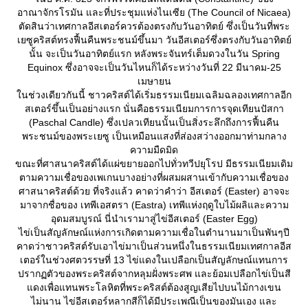
อาณาจักรโรมัน และที่ประชุมแห่งไนเซีย (The Council of Nicaea)
ตัดสินว่าเทศกาลอีสเตอร์ควรต้องตรงกับวันอาทิตย์ ซึ่งเป็นวันที่พระ
เยซูคริสต์ทรงฟื้นคืนพระชนม์ขึ้นมา วันอีสเตอร์ซึ่งตรงกับวันอาทิตย์
นั้น จะเป็นวันอาทิตย์แรก หลังพระจันทร์เต็มดวงในวัน Spring
Equinox ซึ่งอาจจะเป็นวันไหนก็ได้ระหว่างวันที่ 22 มีนาคม-25
เมษายน
นช่วงเดียวกันนี้ ชาวคริสต์ได้เริ่มธรรมเนียมเฉลิมฉลองเทศกาลอีก
สเตอร์ขึ้นเป็นอย่างแรก นั่นคือธรรมเนียมการการจุดเทียนปัสกา
(Paschal Candle) ซึ่งเปลวเทียนนั้นเป็นสิ่งระลึกถึงการฟื้นคืน
พระชนม์ของพระเยซู เป็นเหมือนแสงที่ส่องสว่างออกมาท่ามกลาง
ความมืดมิด
ขณะที่ศาสนาคริสต์ได้แผ่ขยายออกไปทั่วทวีปยุโรป มีธรรมเนียมเดิม
ตามความเชื่อของเพเกนบางอย่างที่ผสมผสานเข้ากับความเชื่อของ
ศาสนาคริสต์ด้วย ที่จริงแล้ว คาดว่าคำว่า อีสเตอร์ (Easter) อาจจะ
มาจากชื่อของ เทพีเอสตรา (Eastra) เทพีแห่งฤดูใบไม้ผลิและความ
อุดมสมบูรณ์ นี่นำเรามาสู่ไข่อีสเตอร์ (Easter Egg)
ไข่เป็นสัญลักษณ์แห่งการเกิดตามความเชื่อในตำนานมาเป็นพันๆปี
คาดว่าชาวคริสต์รับเอาไข่มาเป็นส่วนหนึ่งในธรรมเนียมเทศกาลอีส
เตอร์ในช่วงศตวรรษที่ 13 ไข่แดงในเปลือกเป็นสัญลักษณ์แทนการ
ปรากฏตัวของพระคริสต์จากหลุมฝั่งพระศพ และย้อมเปลือกไข่เป็นสี
ดงเพื่อแทนพระโลหิตที่พระคริสต์ต้องสูญเสียไปบนไม้กางเขน
ไม่นาน ไข่อีสเตอร์หลากสีก็ได้มีประเพณีเป็นของมันเอง และ