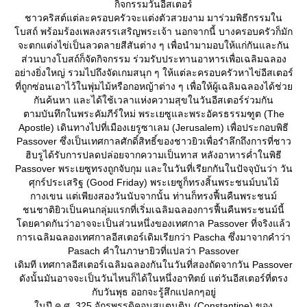
กิจกรรมวันอีสเตอร์
ชาวคริสต์แต่ละครอบครัวจะแต่งตัวสวยงาม มาร่วมพิธีกรรมใน
บสถ์ พร้อมร้องเพลงสรรเสริญพระเจ้า นอกจากนี้ บางครอบครัวก็มัก
จะตกแต่งไข่เป็นลวดลายสีสันต่าง ๆ เพื่อนำมามอบให้แก่กันและกัน
ส่วนบางโบสถ์ก็จัดกิจกรรม ร่วมรับประทานอาหารเพื่อเฉลิมฉลอง
อย่างยิ่งใหญ่ รวมไปถึงจัดเกมสนุก ๆ ให้แต่ละครอบครัวหาไข่อีสเตอร์
ที่ถูกซ่อนเอาไว้ในพุ่มไม้หรือกอหญ้าต่าง ๆ เพื่อให้ผู้เฉลิมฉลองได้ช่ว
กันค้นหา และได้ใช้เวลาแห่งความสุขในวันอีสเตอร์ร่วมกัน
ตามบันทึกในพระคัมภีร์ใหม่ พระเยซูและพระอัครธรรมฑูต (The
Apostle) เดินทางไปที่เมืองเยรูซาเลม (Jerusalem) เพื่อประกอบพิธี
Passover ซึ่งเป็นเทศกาลศักดิ์สิทธิ์ของชาวยิวเพื่อรำลึกถึงการที่ชาว
ฮิบรูได้รับการปลดปล่อยจากความเป็นทาส หลังอาหารค่ำในพิธี
Passover พระเยซูทรงถูกจับกุม และในวันที่เรียกกันในปัจจุบันว่า วัน
ศุกร์ประเสริฐ (Good Friday) พระเยซูก็ทรงสิ้นพระชนม์บนไม้
กางเขน แต่เพียงสองวันนับจากนั้น ท่านก็ทรงฟื้นคืนพระชนม์
ชนชาติยิวเป็นคนกลุ่มแรกที่เริ่มเฉลิมฉลองการฟื้นคืนพระชนม์นี้
ดยคาดกันว่าอาจจะเป็นส่วนหนึ่งของเทศกาล Passover ที่จริงแล้ว
การเฉลิมฉลองเทศกาลอีสเตอร์เดิมเรียกว่า Pascha ซึ่งมาจากคำว่า
Pasach คำในภาษายิวที่แปลว่า Passover
เดิมที เทศกาลอีสเตอร์เฉลิมฉลองกันในวันที่สองถัดจากวัน Passover
ดังนั้นมันอาจจะเป็นวันไหนก็ได้ในหนึ่งอาทิตย์ แต่วันอีสเตอร์ที่ตรง
กับวันพุธ ออกจะรู้สึกแปลกๆอยู่
นปี ค.ศ. 325 จักรพรรดิคอนสแตนติน (Constantine) ของ