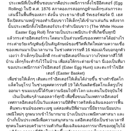
ประเพณีที่เป็นที่ชื่นชอบมากคือประเพณีการกลิ้งไข่อีอีสเตอร์ (Egg
Rolling) ในปี ค.ศ. 1876 สภาคองเกรสออกกฎห้ามเด็กๆเล่นการละ
เล่นนี้ในพื้นที่ของสภา ดังนั้น ประธานาธิบดี รัทเธอร์ฟอร์ด บี. เฮส
จึงเปิดสนามหญ้าของทำเนียบขาวให้เด็กๆได้เข้ามาเล่นกัน หลังจาก
นั้นประเพณีกลิ้งไข่อีสเตอร์ประจำทำเนียบขาว (The White House
Easter Egg Roll) ก็กลายเป็นประเพณีประจำที่เกิดขึ้นทุกปี
ล้วกระต่ายอีสเตอร์กระโดดมาเป็นส่วนหนึ่งของเทศกาลได้อย่างไร
กระต่ายวัยเจริญพันธุ์เป็นสัญลักษณ์ของชีวิตที่เกิดใหม่ตามความเชื่อ
ของเพเกนมาเป็นเวลานาน ในช่วงศตวรรษที่ 16 พ่อแม่เริ่มบอกลูกตัว
เองว่า ถ้าเด็กๆเป็นเด็กดี กระต่ายอีสเตอร์ก็จะมาวางไข่หลากสีไว้ที่
บ้าน เด็กๆก็จะทำรังไว้ในบ้าน เพื่อล่อให้กระต่ายเข้ามา นี่เองเป็นที่มา
ของประเพณีการล่าไข่อีสเตอร์ (Ester Egg Hunt) และตะกร้าไข่อีส
เตอร์ (Easter Basket)
เพื่อช่วยให้เด็กๆ เติมตะกร้าอีสเตอร์ให้เต็มได้ง่ายขึ้น ช่างทำช๊อคโก
ล็ตในยุโรป ในช่วงยุคศตวรรษที่ 19 ได้เริ่มผลิตช๊อคโกแล็ตรูปไข่
ออกมา ขนมแบบนี้ได้รับความนิยมไปทั่วโลก และคนในปัจจุบันใช้
เงินเป็นพันๆล้านดอลลาร์ทุกปี เพื่อซื้อขนมในเทศกาลอีสเตอร์
เทศกาลอีสเตอร์เป็นวันแห่งความปีติที่ชาวคริสต์เฉลิมฉลองการฟื้น
คืนพระชนม์ของพระเยซู แค่สองพันปีที่ผ่านมานี้มีธรรมเนียมประ
เพณีใหม่ๆ ถูกผนวกเข้าไว้มากมาย บ้างเป็นประเพณีทางศาสนา และ
บ้างก็เป็นประเพณีเพื่อความสนุกสนาน แต่อีสเตอร์ยังเป็นช่วงเวลาที่
ทุกคนในครอบครัวมารวมตัวกันเพื่อเฉลิมฉลองการมาถึงของฤดูใบไม้