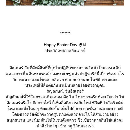
*******
Happy Easter Day 🐣🐰
ประวัติเทศกาลอีสเตอร์
อีสเตอร์ วันที่ศักดิ์สิทธิ์ที่สุดในปฏิทินของชาวคริสต์ เป็นการเฉลิม
ฉลองการฟื้นคืนพระชนม์ของพระเยซู แล้วปาฏิหาริย์นี้เกี่ยวข้องอะไร
กับกระต่ายและไข่หลากสีด้วย คำตอบซ่อนอยู่ในพิธีกรรมและ
ประเพณีที่สืบต่อกันมาเป็นหลายร้อยชั่วอายุคน
สัญลักษณ์ วันอีสเตอร์
สัญลักษณ์ที่ใช้ในการเฉลิมฉลอง คือ ไข่ โดยชาวคริสต์จะเรียกว่า ไข่
อีสเตอร์หรือไข่ปัสกา ทั้งนี้ ก็เพื่อสื่อถึงการเกิดใหม่ ชีวิตที่กำลังเริ่มต้น
หม่ และสิ่งใหม่ ๆ ที่จะเกิดขึ้น เต็มไปด้วยความชื่นบานและความดี
ดยชาวคริสต์มักจะวาดรูปตกแต่งลวดลายไข่ให้สวยงามอย่าง
สนุกสนาน และนิยมกินไข่ในวันดังกล่าว ซึ่งเชื่อว่าหากกินไข่แล้วจะ
นำสิ่งใหม่ ๆ เข้ามาสู่ชีวิตของเรา