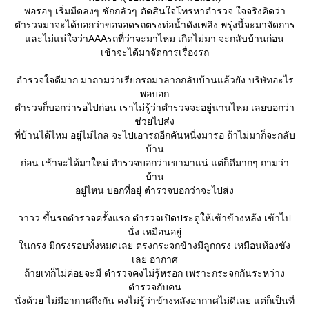
พอรอๆ เริ่มมืดลงๆ ชักกลัวๆ ตัดสินใจโทรหาตำรวจ ใจจริงคิดว่า
ตำรวจมาจะได้บอกว่าขอจอดรถตรงท่อน้ำดังเพลิง พรุ่งนี้จะมาจัดการ
ละไม่แน่ใจว่าAAAรถที่ว่าจะมาไหม เกิดไม่มา จะกลับบ้านก่อน
เช้าจะได้มาจัดการเรื่องรถ
ตำรวจใจดีมาก มาถามว่าเรียกรถมาลากกลับบ้านแล้วยัง บริษัทอะไร
พอบอก
ตำรวจก็บอกว่ารอไปก่อน เราไม่รู้ว่าตำรวจจะอยู่นานไหม เลยบอกว่า
ช่วยไปส่ง
ที่บ้านได้ไหม อยู่ไม่ไกล จะไปเอารถอีกคันหนี่งมารอ ถ้าไม่มาก็จะกลับ
บ้าน
ก่อน เช้าจะได้มาใหม่ ตำรวจบอกว่าเขามาแน่ แต่ก็ดีมากๆ ถามว่า
บ้าน
อยู่ไหน บอกที่อยุ่ ตำรวจบอกว่าจะไปส่ง
วาวว ขี้นรถตำรวจครั้งแรก ตำรวจเปิดประตูให้เข้าข้างหล้ง เข้าไป
นั่ง เหมือนอยู่
นกรง มีกรงรอบทั้งหมดเลย ตรงกระจกข้างมีลูกกรง เหมือนห้องขัง
เลย อากาศ
ถ้ายเทก็ไม่ค่อยจะมี ตำรวจคงไม่รู้หรอก เพราะกระจกกันระหว่าง
ตำรวจกับคน
นั่งด้วย ไม่มีอากาศถึงกัน คงไม่รู้ว่าข้างหลังอากาศไม่ดีเลย แต่ก็เป็นที่