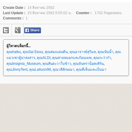
Create Date :
14 สิงหาคม 2562
Last Update :
23 สิงหาคม 2562 0:55:02 น.
Counter :
1702 Pageviews.
Comments :
1
ผู้โหวตบล็อกนี้...
คุณhaiku
,
คุณSai Eeuu
,
คุณสองแผ่นดิน
,
คุณอาจารย์สุวิมล
,
คุณเนินน้ำ
,
คุณ
มวเซาผู้น่าสงสาร
,
คุณALDI
,
คุณสายหมอกและก้อนเมฆ
,
คุณกะว่าก๋า
,
คุณInsignia_Museum
,
คุณสันตะวาใบข้าว
,
คุณจันทราน็อคเทิร์น
,
คุณJinnyTent
,
คุณLallunn98
,
คุณวลีลักษณา
,
คุณที่เห็นและเป็นมา