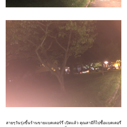
สายๆวันรุ่งขี้นร้านขายแบตเตอร์รี่ เปิดแล้ว คุณสามีก็ไปซื้อแบตเตอรี่