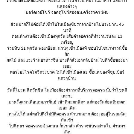
ที่จริงก็ยังไม่ค่อยแพง ถ้าจอดแถวดาวน์ทาวน์ ที่มีร้านอาหาร และการ
สดงต่างๆ
บอร์ดเวย์โชว์ จอดดูโชว์สองชม.ครี่งราคา $45
ส่วนมากก็ไม่ค่อยได้เข้าไปในเมืองขับรถจากบ้านไปประมาณ 45
นาที
ตอนทำงานต้องเข้าเมืองทุกวัน เสียค่าจอดรถที่ทำงานวันละ 13
เหรียญ
รวมทิป $1 ทุกวัน พอเกษียณ นานๆเข้าเมืองที ชอบไปไชน่าทาวน์ซื้อ
ผัก
ผลไม้ และแวะร้านอาหารจีน บางที่ก็สั่งเอากลับบ้าน ไปทีก็ซื้อของมา
เยอะ
พอระยะโรคโควิดระบาด ไม่ได้เข้าเมืองเลย ซื้อแต่ของที่ซุบเป้อร์
ถวๆบ้าน
วันนี้ไปรพ.ฉีดวัตซีน ในเมืองต้องฝากรถที่บริการจอดรถ นับว่าโชคดี
เพราะ
มาครั้งแรกเดือนกุมภาพันธ์ เช้าหิมะตกนิดๆ แต่สองวันก่อนหิมะตก
เยอะ เดิน
ทางไปได้ แต่พอไปถึงไม่มีที่จอดรถ ลำบากมาก ต้องรออยู่ในรถผลัด
กันเข้า
ไปฉีดยา จอดรถรอข้างถนน ก็น่ากลัว ตำรวจขับรถผ่านไป ผ่านมา
เกิด