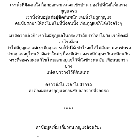
เรานั้งที่ฝั่งคนนั้ง ก็ลุกออกจากรถจะเข้าบ้าน มองไปที่นั่งก็เห็นพวง
กุญแจรถ
เรานั่งทับอยู่แต่อยู่ชิดกับพนัก เลยนั่งไม่ถูกกุญแจ
คนขับรถมาให้คงโยนไปที่นั่งคนนั้ง เห็นกุญแจก็โล่งใจจริงๆ
มาคิดว่าแล้วถ้าเราไม่มีกุญแจในกระเป๋าถือ รถก็คงไม่วิ่ง เราก็คงมี
อะไรเตือน
ว่าไม่มีกุญแจ แต่เรามีกุญแจ รถก็ไปได้ ทำไงจะได้ไม่ลืมถามคนขับรถ
ว่ากุญแจอยู่ไหน? คิดว่าใหม่ๆ ก็คงมีเจ้าของรถมีปัญหากันเหมือนกัน
ทางที่จอดรถคงแก้ไขโดยเอากุญแจไว้ที่นั่งข้างคนขับ เพื่อนบอกว่า
บาง
ห่งเขาวางไว้ที่กันแดด
คราวต่อไปเวลาไปฝากรถ
คงต้องมองหากุญแจก่อนขับออกจากที่จอดรถ
******
หาข้อมูลเพิ่ม เกี่ยวกับ กุญแจอัจฉริยะ