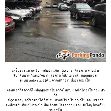
เสร็จธุระแล้วเตรียมกลับบ้านกัน ไปเอารถที่จอดรถ จ่ายเงิน
รีบกลับบ้านกันพอถึงบ้าน จอดรถ ก็นีกได้ว่าลืมขอกุญแจรถ
(แบบ auto start )คืน จากพนักงานที่เอารถมาให้
ตอนแรกก็คิดว่าก็ไม่มีกุญแจทำไมรถถึงไม่ดับ แต่นีกได้ว่าในกระเป๋า
ถือ
มีกุญแจอยู่ รถก็เลยวิ่งได้ถึงบ้าน หากันใหญ่ในรถ ก็ไม่เจอ แต่เราก็
เหนื่อยเกินที่จะขับรถเข้าเมืองอีกชม.ไปเอากุญแจละ ยังไงๆ ก็คงเป็น
วันรุ่งขี้น