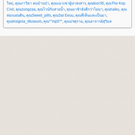
หม่
,
คุณภาวิดา คนบ้านป่า
,
คุณแมวเซาผู้น่าสงสาร
,
คุณtoor36
,
คุณThe Kop
Civil
,
คุณzungzaa
,
คุณไวน์กับสายน้ำ
,
คุณมาช้ายังดีกว่าไม่มา
,
คุณhaiku
,
คุณ
สองแผ่นดิน
,
คุณSweet_pills
,
คุณSai Eeuu
,
คุณที่เห็นและเป็นมา
,
คุณInsignia_Museum
,
คุณ**mp5**
,
คุณปรศุราม
,
คุณอาจารย์สุวิมล