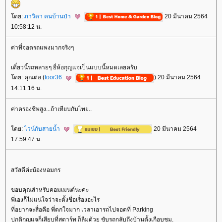
ดย:
ภาวิดา คนบ้านป่า
20 มีนาคม 2564
10:58:12 น.
ค่าที่จอดรถแพงมากจริงๆ
เดี๋ยวนี้รถหลายๆ ยี่ห้อกุญแจเป็นแบบนี้หมดเลยครับ
ดย: คุณต่อ (
toor36
) 20 มีนาคม 2564
14:11:16 น.
ค่าครองชีพสูง...ถ้าเทียบกับไทย..
ดย:
ไวน์กับสายน้ำ
20 มีนาคม 2564
17:59:47 น.
สวัสดีค่ะน้องหอมกร
ขอบคุณสำหรับคอมเมนต์นะคะ
พี่เองก็ไม่แน่ใจว่าจะตั้งชื่อเรื่องอะไร
ที่อยากจะสื่อคือ พี่ตกใจมาก เวลาเอารถไปจอดที่ Parking
ปกติกุญแจก็เสียบที่สตาร์ท ก็ลืมด้วย ขับรถกลับถึงบ้านตั้งเกือบชม.