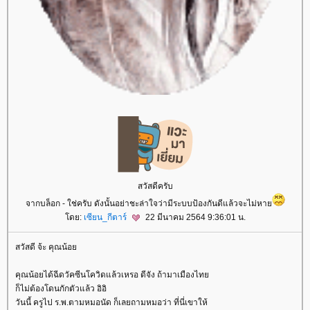
สวัสดีครับ
จากบล็อก - ใช่ครับ ดังนั้นอย่าชะล่าใจว่ามีระบบป้องกันดีแล้วจะไม่หา
ดย:
เซียน_กีตาร์
22 มีนาคม 2564 9:36:01 น.
สวัสดี จ้ะ คุณน้อ
คุณน้อยได้ฉีดวัคซีนโควิดแล้วเหรอ ดีจัง ถ้ามาเมืองไท
ก็ไม่ต้องโดนกักตัวแล้ว อิอิ
วันนี้ ครูไป ร.พ.ตามหมอนัด ก็เลยถามหมอว่า ที่นี่เขาให้