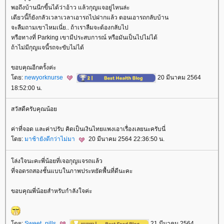
พอถึงบ้านนีกขี้นได้ว่าอ้าว แล้วกุญแจอยู่ไหนล่ะ
เดียวนี้ก็ยังกลัวเวลาเวลาเอารถไปฝากแล้ว ตอนเอารถกลับบ้าน
จะลืมถามเขาไหมเนี่ย.. ถ้าเราลืมจะต้องกลับไป
หรือทางที่ Parking เขามีประสบการณ์ หรือมันเป็นไปไม่ได้
ถ้าไม่มีกุญแจนี้รถจะขับไม่ได้
ขอบคุณอีกครั้งค่ะ
ดย:
newyorknurse
20 มีนาคม 2564
18:52:00 น.
สวัสดีครับคุณน้อ
ค่าที่จอด และค่าปรับ คิดเป็นเงินไทยแพงเอาเรื่องเลยนะครับนี่
ดย:
มาช้ายังดีกว่าไม่มา
20 มีนาคม 2564 22:36:50 น.
ล่งใจนะคะพี่น้อยที่เจอกุญแจรถแล้ว
ที่จอดรถสองชั้นแบบในภาพประหยัดพื้นที่ดีนะคะ
ขอบคุณพี่น้อยสำหรับกำลังใจค่ะ
ดย:
Sweet_pills
21 มีนาคม 2564