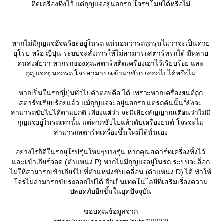
ติดเครื่องทิ้งไว้ แต่กุญแจอยู่นอกรถ โจรขโมยได้หรือไม่
หากไม่มีกุญแจอัจฉริยะอยู่ในรถ แน่นอนว่ารถทุกรุ่นไม่ว่าจะเป็นค่า
ุโรป หรือ ญี่ปุ่น ระบบจะสั่งการให้ไม่สามารถสตาร์ทรถได้ มีหลา
คนสงสัยว่า หากรถของคุณสตาร์ทติดเครื่องเอาไว้เรียบร้อย และ
กุญแจอยู่นอกรถ โจรสามารถเข้ามาขับรถออกไปได้หรือไม่
หากเป็นในรถญี่ปุ่นทั่วไปคำตอบคือ ได้ เพราะหากเครื่องยนต์ถูก
สตาร์ทเรียบร้อยแล้ว แม้กุญแจจะอยู่นอกรถ แต่รถคันนั้นก็ยังจะ
สามารถขับไปได้ตามปกติ เพียงแต่ว่า จะมีเสียงสัญญาณเตือนว่าไม่มี
กุญแจอยู่ในรถเท่านั้น แต่หากขับไปแล้วดับเครื่องยนต์ โจรจะไม่
สามารถสตาร์ทเครื่องขึ้นใหม่ได้นั่นเอง
อย่างไรก็ดีในรถยุโรปรุ่นใหม่ๆบางรุ่น หากคุณสตาร์ทเครื่องทิ้งไว้
ละเข้าเกียร์จอด (ตำแหน่ง P) หากไม่มีกุญแจอยู่ในรถ ระบบจะล็อก
ไม่ให้สามารถเข้าเกียร์ไปที่ตำแหน่งขับเคลื่อน (ตำแหน่ง D) ได้ ทำให้
จรไม่สามารถขับรถออกไปได้ ถือเป็นเทคโนโลยีที่เสริมเรื่องความ
ปลอดภัยอีกขึ้นในยุคปัจจุบัน
ขอบคุณข้อมูลจาก