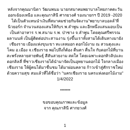
หลังจากคุณมานิดา วัฒนพนม นายกสมาคมพยาบาลไทยภาคตะวัน
ออกเฉัยงเหนือ และคุณภาสินี ศากยวงศ์ รองนายกฯ ปี 2019 -2020
ได้เป็นตัวแทนนำเงินที่สมาคมช่วยกันจัดงาน"พยาบาลบอลล์"ที่
นิวยอร์ก จำนวนสองแสนให้กับร.พ.ลำพูน และอีกหนึ่งแสนมอบเป็น
เป็นค่าอาหาร ร.พ.สนาม ร.พ. ป่าซาง จ.ลำพูน โดยคุณศรีพรรณ
ผลานนท์ เป็นผู้ติดต่อประสานงาน รุ่งขึ้นเราทั้งสามได้เดินทางมายัง
เชียงราย เมืองแห่งขุนเขา ทะเลหมอก ดอกไม้งาม ณ สวนตุงและ
คม อ.เมือง จ.เชียงราย พอไปถึงก็ต้อง ตื่นตา ตื่นใจ กับดอกไม้ที่บาน
สะพรั่งหลายสายพันธุ์ สีสันสวยงาม สดใส โดยเฉพาะดอกทิวลิปและ
ดอกลิลลี่ ที่ชาวเชียงรายได้นำมาจัดเป็นอุทยานดอกไม้ ใจกลางเมือง
เชียงราย ให้ผู้คนได้มาชื่นชม ได้มาผ่อนคลาย ก้าวเข้าสู่ศักราชใหม่
ด้วยความสุข สมแล้วที่ได้ชื่อว่า "นครเชียงราย นครแห่งดอกไม้งาม"
1/4/2022
*******
ขอขอบคุณภาพและข้อมูล
จาก คุณภาสินี ศากยวงศ์
1