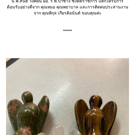
น.พ.สันติ วงศ์ฝั้น ผอ. ร.พ.ป่าซาง ซึ่งติดราชการ แต่ก็ได้รับการ
ต้อนรับอย่างดีจาก คุณหมอ คุณพยาบาล และการติดต่อประสานงาน
จาก คุณพิกุล เกียรติอนันต์ ขอบคุณค่ะ
******