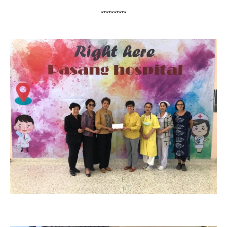
**********