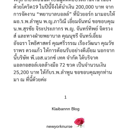
1
Klaibannn Blog
newyorknurse