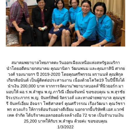
สมาคมพยาบาลไทยภาคตะวันออกเฉียงเหนือแห่งสหรัฐอเมริกา
นำโดยอดีตนายกสมาคม คุณมานิดา วัฒนพนม และคุณภาสินี ศาก
วงศ์ รองนายกฯ ปี 2019-2020 โดยคุณศรีพรรณ ผรานนท์ คุณพิกุล
เกียรติอนันต์ เป็นผู้ติดต่อประสานงาน เนื่องด้วยโควิด19 ในปีนี้จึงได้
นำเงิน 200,000 บาท จากการจัดงาน"พยาบาลบอลล์"ที่นิวยอร์ก มา
มอบให้ ผอ.ร.พ.ลำพูน พ.ญ.ภาวิณี เอี่ยมจันทน์ ขอขอบคุณ น.พ.สุรชั
จิระประภากร พ.ญ. จันทร์ทิพย์ จิตรวงส์ และทางฝ่ายพยาบาล คุณนุช
รี จันทร์เอี่ยม อัจฉรา โพธิศาสตร์ คุณศรีวรรณ เรืองวัฒนา คุณวัชรา
พร ดวงแก้ว ให้การต้อนรับอย่างดีเยียม นอกจากนี้บริษัทพี.เอส.แวกซ์
เทค จำกัด ได้บริจาคแอลกอฮอล์เจลล้างมือ 72 ขวด เป็นจำนวนเงิน
25,200 บาทให้กับร.พ.ลำพูน ด้วยค่ะ ขอขอบคุณ
1/3/2022