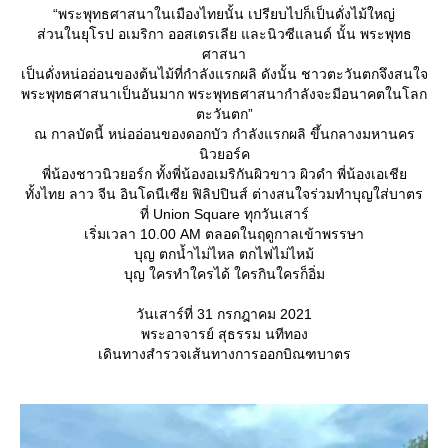
“พระพุทธศาสนาในเมืองไทยนั้น เปรียบไปก็เป็นดั่งไม้ใหญ่
ส่วนในยุโรป อเมริกา ออสเตรเลีย และนิวซีแลนด์ นั้น พระพุทธ
ศาสนา
เป็นดั่งหน่ออ่อนของต้นไม้ที่กำลังแรกผลิ ดังนั้น ชาวตะวันตกจึงสนใจ
พระพุทธศาสนาเป็นอันมาก พระพุทธศาสนากำลังจะมีอนาคตในโลก
ตะวันตก”
ณ กาลบัดนี้ หน่ออ่อนของดอกบัว กำลังแรกผลิ ขึ้นกลางมหานคร
นิวยอร์ค
พี่น้องชาวนิวยอร์ก ทั้งพี่น้องอเมริกันผิวขาว ผิวดำ พี่น้องเอเชี
ทั้งไทย ลาว จีน อินโดนีเซีย ฟิลิปปินส์ ต่างสนใจร่วมทำบุญใส่บาตร
ที่ Union Square ทุกวันเสาร์
เริ่มเวลา 10.00 AM ตลอดในฤดูกาลเข้าพรรษา
บุญ ตกน้ำไม่ไหล ตกไฟไม่ไหม้
บุญ ใครทำใครได้ ใครกินใครก็อิ่ม
วันเสาร์ที่ 31 กรกฎาคม 2021
พระอาจารย์ สุธรรม นทีทอง
เดินทางสำรวจเส้นทางการออกบิณฑบาตร