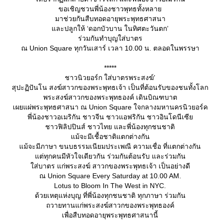
ขอเชิญชวนพี่น้องชาวพุทธทั้งหลา
มาช่วยกันสืบทอดอายุพระพุทธศาสนา
ละปลูกให้ ‘ดอกบัวบาน ในทิศตะวันตก’
ร่วมกันทำบุญใส่บาตร
ณ Union Square ทุกวันเสาร์ เวลา 10.00 น. ตลอดในพรรษา
*****
ชาวนิวยอร์ก ใส่บาตรพระสงฆ์’
สุปะฏิปันโน สงฆ์สาวกของพระพุทธเจ้า เป็นที่ต้อนรับของชนทั้งโลก
พระสงฆ์สาวกของพระพุทธองค์ เดินบิณฑบาต
เผยแผ่พระพุทธศาสนา ณ Union Square ใจกลางมหานครนิวยอร์ค
พี่น้องชาวอเมริกัน ชาวจีน ชาวแอฟริกัน ชาวอินโดนีเซี
ชาวฟิลิปปินส์ ชาวไทย และพี่น้องทุกชนชาติ
ม้จะมีเชื้อชาติแตกต่างกัน
ม้จะมีภาษา ขนบธรรมเนียมประเพณี ความเชื่อ ที่แตกต่างกัน
ต่ทุกคนมีหัวใจเดียวกัน ร่วมกันต้อนรับ และร่วมกัน
ส่บาตร แก่พระสงฆ์ สาวกของพระพุทธเจ้า เป็นอย่างดี
ณ Union Square Every Saturday at 10.00 AM.
Lotus to Bloom In The West in NYC.
ด้วยเหตุแห่งบุญ ที่พี่น้องทุกชนชาติ ทุกภาษา ร่วมกัน
ถวายทานแก่พระสงฆ์สาวกของพระพุทธองค์
เพื่อสืบทอดอายุพระพุทธศาสนานี้