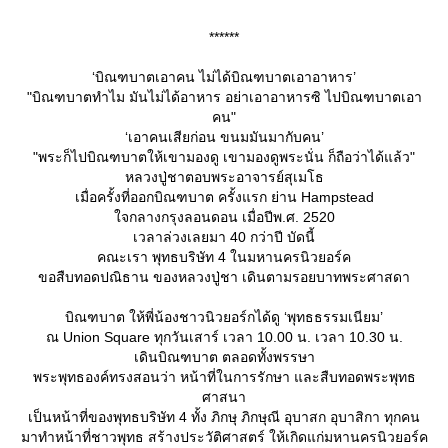
******
‘บิณฑบาตเอาคน ไม่ได้บิณฑบาตเอาอาหาร’
"บิณฑบาตทำไม มันไม่ได้อาหาร อย่าเอาอาหารซิ ไปบิณฑบาตเอา
คน"
‘เอาคนเสียก่อน ขนมมันมากับคน’
"พระก็ไปบิณฑบาตให้เขามองดู เขามองดูพระนั่น ก็ถือว่าได้แล้ว"
หลวงปู่ชาตอบพระอาจารย์สุเมโธ
เมื่อครั้งที่ออกบิณฑบาต ครั้งแรก ย่าน Hampstead
จกลางกรุงลอนดอน เมื่อปีพ.ศ. 2520
เวลาล่วงเลยมา 40 กว่าปี บัดนี้
คณะเรา พุทธบริษัท 4 ในมหานครนิวยอร์ค
ขอสืบทอดปณิธาน ของหลวงปู่ชา เดินตามรอยบาทพระศาสดา
บิณฑบาต ให้พี่น้องชาวนิวยอร์กได้ดู ‘พุทธธรรมเนียม’
ณ Union Square ทุกวันเสาร์ เวลา 10.00 น. เวลา 10.30 น.
เดินบิณฑบาต ตลอดทั้งพรรษา
พระพุทธองค์ทรงสอนว่า หน้าที่ในการรักษา และสืบทอดพระพุทธ
ศาสนา
เป็นหน้าที่ของพุทธบริษัท 4 ทั้ง ภิกษุ ภิกษุณี อุบาสก อุบาสิกา ทุกคน
มาทำหน้าที่ชาวพุทธ สร้างประวัติศาสตร์ ให้เกิดแก่มหานครนิวยอร์ค