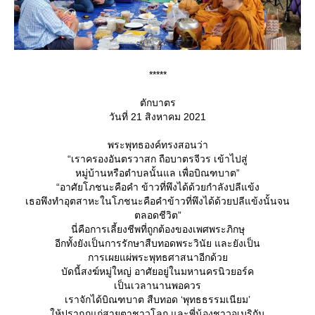
*****
ตักบาตร
วันที่ 21 สิงหาคม 2021
พระพุทธองค์ทรงสอนว่า
“เราครองอันตรวาสก ถือบาตรจีวร เข้าไปสู่
หมู่บ้านหรือตําบลนั้นแล เพื่อบิณฑบาต”
“อาศัยโภชนะคือคํา ข้าวที่พึงได้ด้วยกําลังปลีแข้ง
เธอพึงทําอุตสาหะในโภชนะคือคําข้าวที่พึงได้ด้วยปลีแข้งนั้นจน
ตลอดชีวิต”
นี่คือการเลี้ยงชีพที่ถูกต้องของเพศพระภิกษุ
อีกทั้งยังเป็นการรักษาสืบทอดพระวินัย และยังเป็น
การเผยแผ่พระพุทธศาสนาอีกด้ว
บัดนี้สงฆ์หมู่ใหญ่ อาศัยอยู่ในมหานครนิวยอร์ค
เป็นเวลานานพอควร
เราจักได้บิณฑบาต สืบทอด ‘พุทธธรรมเนียม’
ห้ปรากฏแก่สายตาชาวโลก และพี่น้องชาวอเมริกัน