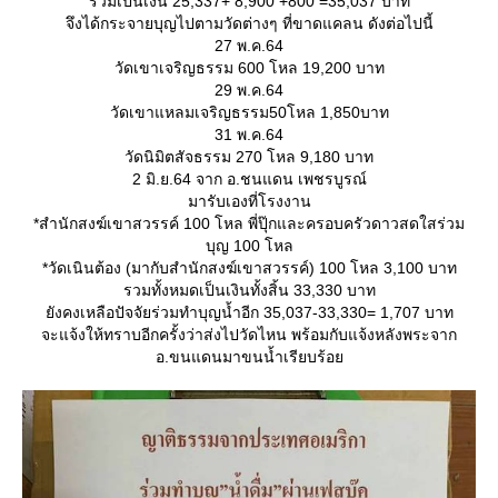
รวมเป็นเงิน 25,337+ 8,900 +800 =35,037 บาท
จึงได้กระจายบุญไปตามวัดต่างๆ ที่ขาดแคลน ดังต่อไปนี้
27 พ.ค.64
วัดเขาเจริญธรรม 600 โหล 19,200 บาท
29 พ.ค.64
วัดเขาแหลมเจริญธรรม50โหล 1,850บาท
31 พ.ค.64
วัดนิมิตสัจธรรม 270 โหล 9,180 บาท
2 มิ.ย.64 จาก อ.ชนแดน เพชรบูรณ์
มารับเองที่โรงงาน
*สำนักสงฆ์เขาสวรรค์ 100 โหล พี่ปุ๊กและครอบครัวดาวสดใสร่วม
บุญ 100 โหล
*วัดเนินต้อง (มากับสำนักสงฆ์เขาสวรรค์) 100 โหล 3,100 บาท
รวมทั้งหมดเป็นเงินทั้งสิ้น 33,330 บาท
ังคงเหลือปัจจัยร่วมทำบุญน้ำอีก 35,037-33,330= 1,707 บาท
จะแจ้งให้ทราบอีกครั้งว่าส่งไปวัดไหน พร้อมกับแจ้งหลังพระจาก
อ.ขนแดนมาขนน้ำเรียบร้อ