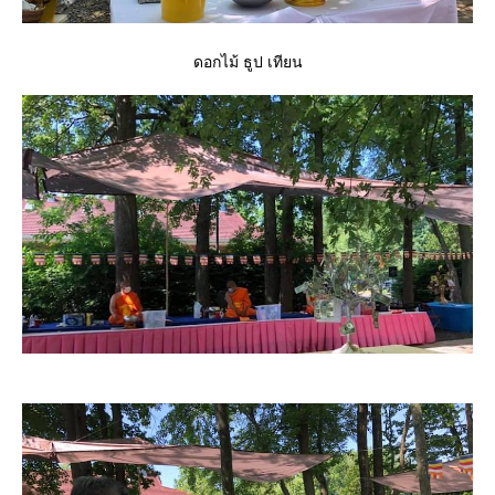
ดอกไม้ ธูป เทียน