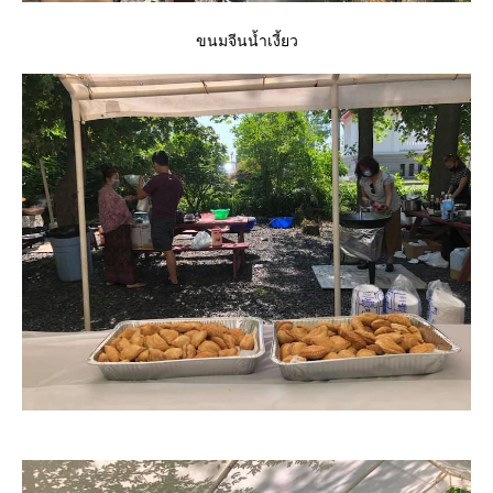
ขนมจีนน้ำเงี้ยว