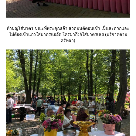
ทำบุญใส่บาตร ขณะที่พระคุณเจ้า สวดมนต์ตอนเช้า เป็นสะดวกและ
ไม่ต้องเข้าแถวใส่บาตรแออัด ใครมาถึงก็ใส่บาตรเลย (บริจาคตาม
ศรัทธา)