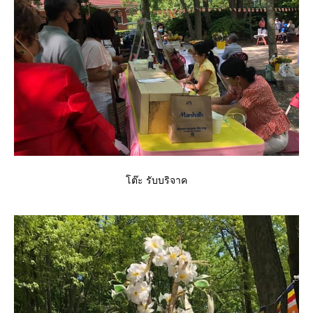
ต๊ะ รับบริจาค