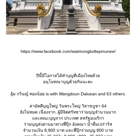
https://www.facebook.com/watmongkoltepmunee/
ปีนี้มีโอกาสได้ทำบุญที่เมืองไทยด้ว
อนุโมทณาบุญด้วยกันนะคะ
อุ้ม กวินญ์ ทองน้อย is with Wangdoun Daluean and 63 others.
สามัคคีบุญใหญ่ วันพระใหญ่ วิสาขบูชา 64
ังไม่หมด เนื่องจาก..ผู้มีจิตศรัทธาร่วมบุญจำนวนมาก
ละคณะบุญจาก ประเทศ สหรัฐอเมริกา
ร่วมบุญส่งผ่านมาทางพี่ปุ๊ก อังคณา น้ำดื่มเปร่าริส
จำนวนเงิน 8,900 บาท และพี่ปุ๊กร่วมบุญ 800 บาท