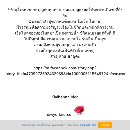
***อนุโมทนาสาธุบุญกับทุกท่าน ขอผลบุญส่งผลให้ทุกท่านมีอายุที่ยั่ง
ื่น
มีพละกำลังสุขภาพแข็งแรง ไม่เจ็บ ไม่ป่ว
มีวรรณะคือความเจริญรุ่งเรืองในชีวิตและหน้าที่การงาน
เงินไหลกองทองไหลมาเป็นดังสายน้ำ ชีวิตพบเจอแต่สิ่งดี ดี
ไม่มีทุกข์ มีความสุขกาย สบายใจ ร่มเย็นเป็นสุข
ส่งผลถึงท่านผู้ร่วมบุญและครอบครัว
รวมถึงบุคคลอันเป็นที่รักด้วยเทอญ
สาธุ สาธุ สาธุค่ะ
https://m.facebook.com/story.php?
story_fbid=4709273692432969&id=100000511554972&sfnsn=mo
Klaibannn blog
newyorknurse
BlogGang.com ใช้คุกกี้เพื่อพัฒนาประสบการณ์การใช้งานของคุณ
อ่านเพิ่มเติมได้ที่นี่
Create Date :
24 พฤษภาคม 2564