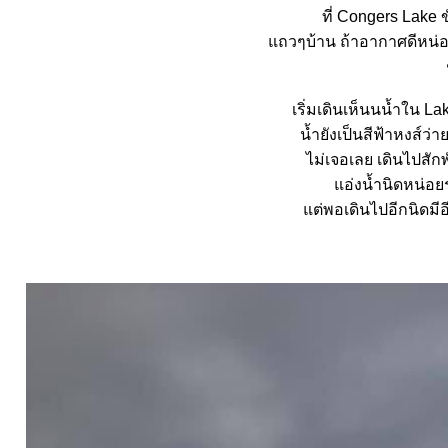
ที่ Congers Lake
ถวๆบ้าน ถ้าอากาศดีหน่อย
เริ่มเดินเห็นนน้ำใน L
น้ำยังเป็นสีฟ้าหงส์ว่
ไม่เจอเลย เดินไปสักพ
อ่งน้ำนิดหน่อยร
ต่พอเดินไปอีกนิดมีอี