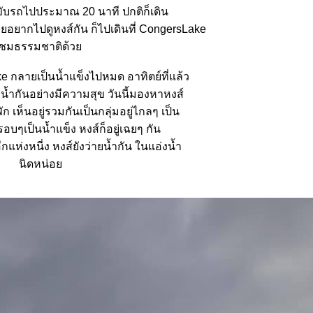
 ขับรถไปประมาณ 20 นาที ปกติก็เดิน
อยากไปดูหงส์กัน ก็ไปเดินที่ CongersLake
ชมธรรมชาติด้ว
ake กลายเป็นน้ำแข็งไปหมด อาทิตย์ที่แล้ว
ายน้ำกันอย่างมีความสุข วันนี้มองหาหงส์
ัก เห็นอยู่รวมกันเป็นกลุ่มอยู่ไกลๆ เป็น
อบๆเป็นน้ำแข็ง หงส์ก็อยู่เฉยๆ กัน
กแห่งหนี่ง หงส์ยังว่ายน้ำกัน ในแอ่งน้ำ
นิดหน่อ