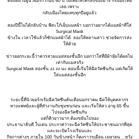
ตั้งแต่มาอยู่นิวยอร์ก เกือบ 60 ปี ไม่เคยให้ใครส่งของมาจากเมืองไท
เลย เพราะ
กลับเมืองไทยแทบทุกปีอยู่แล้ว
สองปีนี้ไม่ได้กลับบ้าน พีสะใภ้เย็บแมสผ้า บอกว่าอยากได้แมสผ้าที่ใส่
Surgical Mask
ข้างใน เวลาใช้แล้วก็ซักแมสผ้าได้ ลองให้หลานสาว ช่วยจัดการส่ง
ห้ด้ว
ข่าวออกระยะนี้ว่าควรสวมแมสสองชั้นอีก บอกว่าใส่ที่มีผ้าหุ้มได้ผลไม่
เท่ากับแมสจริง
Surgical Mask สองชั้น งง งง นะ ตอนนี้เริ่มให้ฉีดวัคซีนกัน แต่เกิดให้
ส่แมสสองชั้นอีก
ระยะนี้ที่นิวยอร์กเริ่มฉีดวัคซีนต้นเดือนมกราคม ฉีดให้บุคคลากร
ทางแพทย์และผู้ที่ทำงานกับชุมชนก่อน และเริ่มให้สว.อายุ 65 ขี้น
ไปจองฉีดวัคซีนกัน
ต่ก็คิวยาวมาก ต้องขยันไปจอง
ประธานาธิบดี ใบเดน ประกาศว่าจะฉีดวัคซีนให้ประชาชนมากที่สุด
ละจะเปิดโรงเรียนและ
กิจการต่างๆ ภายใน 100 วันข้างหน้า ก็คงราวๆเดือน เมษายน ...​หวัง