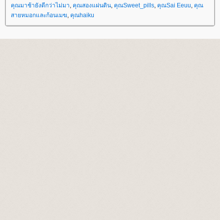
คุณมาช้ายังดีกว่าไม่มา
,
คุณสองแผ่นดิน
,
คุณSweet_pills
,
คุณSai Eeuu
,
คุณ
สายหมอกและก้อนเมฆ
,
คุณhaiku