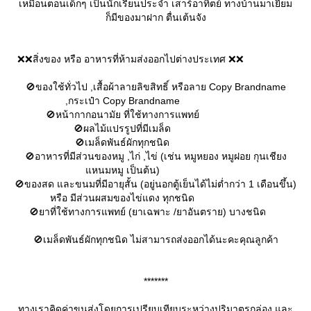
เหมือนตอนเด็กๆ เป็นนักเรียนประจำ เสาร์อาทิตย์ ทางบ้านมาเยี่ยม
ก็มีของมาฝาก ตื่นเต้นจัง
❌❌สิ่งของ หรือ อาหารที่ห้ามส่งออกไปต่างประเทศ ❌❌
🚫ของใช้ทั่วไป ,เสื้อผ้าลายลิขสิทธิ์ หรือลาย Copy Brandname
,กระเป๋า Copy Brandname
🚫หน้ากากอนามัย ที่ใช้ทางการแพทย์
🚫ผลไม้แปรรูปที่มีเมล็ด
🚫เมล็ดพันธ์ผักทุกชนิด
🚫อาหารที่มีส่วนของหมู ,ไก่ ,ไข่ (เช่น หมูหยอง หมูฝอย กุนเชียง
หนมหมู เป็นต้น)
🚫ของสด และขนมที่มีอายุสั้น (อยู่นอกตู้เย็นได้ไม่ต่ำกว่า 1 เดือนขึ้น)
หรือ มีส่วนผสมของไข่แดง ทุกชนิด
🚫ยาที่ใช้ทางการแพทย์ (ยาเฉพาะ /ยาอันตราย) บางชนิด
🚫เมล็ดพันธ์ผักทุกชนิด ไม่สามารถส่งออกได้นะคะคุณลูกค้า
*******
ทางเราคิดค่าขนส่งโดยการเปรียบเทียบระหว่างปริมาตรกล่อง และ