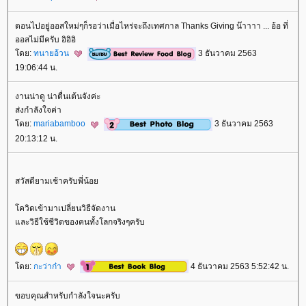
ตอนไปอยู่ออสใหม่ๆก็รอว่าเมื่อไหร่จะถึงเทศกาล Thanks Giving น๊าาาา ... อ้อ ที่
ออสไม่มีครับ อิอิอิ
ดย:
ทนายอ้วน
3 ธันวาคม 2563
19:06:44 น.
งานน่าดู น่าตื่นเต้นจังค่ะ
ส่งกำลังใจค่า
ดย:
mariabamboo
3 ธันวาคม 2563
20:13:12 น.
สวัสดียามเช้าครับพี่น้อ
ควิดเข้ามาเปลี่ยนวิธีจัดงาน
ละวิธีใช้ชีวิตของคนทั้งโลกจริงๆครับ
ดย:
กะว่าก๋า
4 ธันวาคม 2563 5:52:42 น.
ขอบคุณสำหรับกำลังใจนะครับ