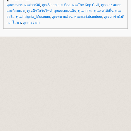
คุณหอมกร
,
คุณtoor36
,
คุณSleepless Sea
,
คุณThe Kop Civil
,
คุณสายหมอก
ละก้อนเมฆ
,
คุณฟ้าใสวันใหม่
,
คุณสองแผ่นดิน
,
คุณhaiku
,
คุณร่มไม้เย็น
,
คุณ
ออโอ
,
คุณInsignia_Museum
,
คุณทนายอ้วน
,
คุณmariabamboo
,
คุณมาช้ายังดี
กว่าไม่มา
,
คุณกะว่าก๋า