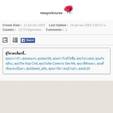
newyorknurse
Create Date :
12 ตุลาคม 2562
Last Update :
18 ตุลาคม 2562 2:48:21 น.
Counter :
2172 Pageviews.
Comments :
1
ผู้โหวตบล็อกนี้...
คุณกะว่าก๋า
,
คุณหอมกร
,
คุณtoor36
,
คุณสาวไกด์ใจซื่อ
,
คุณTui Laksi
,
คุณเริง
ฤดีนะ
,
คุณThe Kop Civil
,
คุณTurtle Came to See Me
,
คุณวลีลักษณา
,
คุณที่
เห็นและเป็นมา
,
คุณSweet_pills
,
คุณภาวิดา คนบ้านป่า
,
คุณALDI