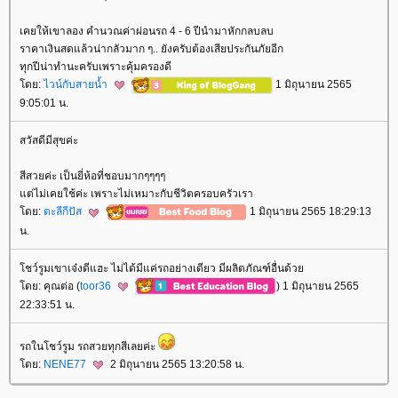
เคยให้เขาลอง คำนวณค่าผ่อนรถ 4 - 6 ปีนำมาหักกลบลบ
ราคาเงินสดแล้วน่ากลัวมาก ๆ.. ยังครับต้องเสียประกันภัยอีก
ทุกปีน่าทำนะครับเพราะคุ้มครองดี
ดย:
ไวน์กับสายน้ำ
1 มิถุนายน 2565
9:05:01 น.
สวัสดีมีสุขค่ะ
สีสวยค่ะ เป็นยี่ห้อที่ชอบมากๆๆๆๆ
ต่ไม่เคยใช้ค่ะ เพราะไม่เหมาะกับชีวิตครอบครัวเรา
ดย:
ตะลีกีปัส
1 มิถุนายน 2565 18:29:13
น.
ชว์รูมเขาเจ๋งดีแฮะ ไม่ได้มีแค่รถอย่างเดียว มีผลิตภัณฑ์อื่นด้ว
ดย: คุณต่อ (
toor36
) 1 มิถุนายน 2565
22:33:51 น.
รถในโชว์รูม รถสวยทุกสีเลยค่ะ
ดย:
NENE77
2 มิถุนายน 2565 13:20:58 น.