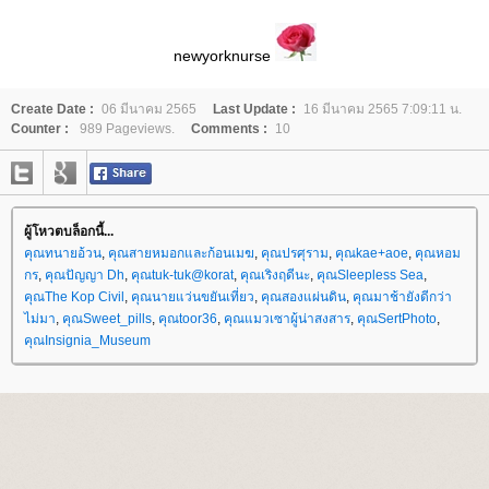
newyorknurse
Create Date :
06 มีนาคม 2565
Last Update :
16 มีนาคม 2565 7:09:11 น.
Counter :
989 Pageviews.
Comments :
10
ผู้โหวตบล็อกนี้...
คุณทนายอ้วน
,
คุณสายหมอกและก้อนเมฆ
,
คุณปรศุราม
,
คุณkae+aoe
,
คุณหอม
กร
,
คุณปัญญา Dh
,
คุณtuk-tuk@korat
,
คุณเริงฤดีนะ
,
คุณSleepless Sea
,
คุณThe Kop Civil
,
คุณนายแว่นขยันเที่ยว
,
คุณสองแผ่นดิน
,
คุณมาช้ายังดีกว่า
ไม่มา
,
คุณSweet_pills
,
คุณtoor36
,
คุณแมวเซาผู้น่าสงสาร
,
คุณSertPhoto
,
คุณInsignia_Museum