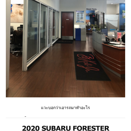
วะบอกว่าเอารถมาทำอะไร