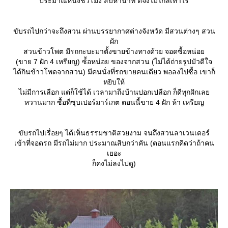
ประมาณหนี่งชั่วโมง สิบห้านาที ดีจ้งไม่ไกลเท่าไร
ขับรถไปกว่าจะถึงสวน ผ่านบรรยากาศต่างจังหวัด มีสวนต่างๆ สวน
ผัก
สวนข้าวโพต มีรถกะบะมาตั้งขายข้างทางด้วย จอดซื้อหน่อ
(ขาย 7 ฝัก 4 เหรียญ​) ซ์้อหน่อย ของจากสวน (ไม่ได้ถ่ายรูปมัวดีใจ
ได้กินข้าวโพดจากสวน) มีคนนั่งที่รถขายคนเดียว พอลงไปซื้อ เขาก็
หยิบให้
ไม่มีการเลือก แต่ก็ใช้ได้ เวลามาถึงบ้านปอกเปลือก ก็ดีทุกฝักเล
หวานมาก ซื้อที่ซุบเปอร์มาร์เกต ตอนนี้ขาย 4 ฝัก ห้า เหรียญ
ขับรถไปเรื่อยๆ ได้เห็นธรรมชาติสวยงาม จนถึงสวนลาเวนเดอร์
เข้าที่จอดรถ มีรถไม่มาก ประมาณสิบกว่าคัน (ตอนแรกคิดว่าถ้าคน
เยอะ
ก็คงไม่ลงไปดู)