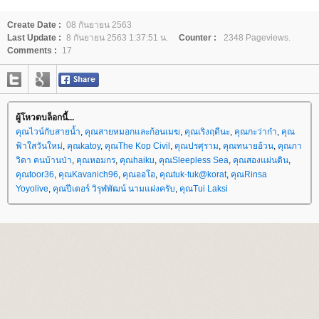
Create Date :
08 กันยายน 2563
Last Update :
8 กันยายน 2563 1:37:51 น.
Counter :
2348 Pageviews.
Comments :
17
ผู้โหวตบล็อกนี้...
คุณไวน์กับสายน้ำ
,
คุณสายหมอกและก้อนเมฆ
,
คุณเริงฤดีนะ
,
คุณกะว่าก๋า
,
คุณ
ฟ้าใสวันใหม่
,
คุณkatoy
,
คุณThe Kop Civil
,
คุณปรศุราม
,
คุณทนายอ้วน
,
คุณภา
วิดา คนบ้านป่า
,
คุณหอมกร
,
คุณhaiku
,
คุณSleepless Sea
,
คุณสองแผ่นดิน
,
คุณtoor36
,
คุณKavanich96
,
คุณออโอ
,
คุณtuk-tuk@korat
,
คุณRinsa
Yoyolive
,
คุณปีเตอร์ วิรุฬพัฒน์ นามแฝงครับ
,
คุณTui Laksi