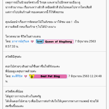
เหตุการณ์ในนิวยอร์คช่วงนี้ วิกฤต และลามไปอีกหลายเมือง ดู
น่ากลัวมากนะ เรื่องระหว่างผิวสี เหยียดผิวสี มันไม่หมดไปจากโลกเสียที
ต่การไปปล้นร้านค้าของคนพวกนี้ ก็ไร้ศีลธรรม
คุณน้อยนำเรื่องการจัดดอกไม้ในถังขยะ มาให้ชม เออ！ เป็น
ความคิดดี กลบเรื่องร้าย ๆ ไปได้บ้างเนาะ
หวดหมวด ชีวิตในต่างแดน
ดย:
อาจารย์สุวิมล
7 มิถุนายน 2563
8:57:33 น.
สวัสดีมีสุขค่ะ
ดอกไม้สวยๆ เดินผ่านก็ชื่นตาชื่นใจดีจังนะคะ
พี่น้อยดูแลสุขภาพด้วยค่ะ
ดย:
ตะลีกีปัส
7 มิถุนายน 2563 11:24:48
น.
สวัสดีค่ะพี่น้อ
ได้ดูข่าวการประท้วงในสหรัฐ
ได้เห็นดอกไม้สวย ๆ เพื่อเป็นการส่งกำลังใจให้บุคลากรทางการแพทย์ ช่วยให้
สดชื่นขึ้นนะคะ