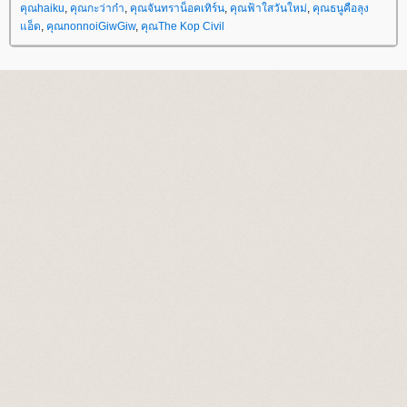
คุณhaiku
,
คุณกะว่าก๋า
,
คุณจันทราน็อคเทิร์น
,
คุณฟ้าใสวันใหม่
,
คุณธนูคือลุง
อ็ด
,
คุณnonnoiGiwGiw
,
คุณThe Kop Civil