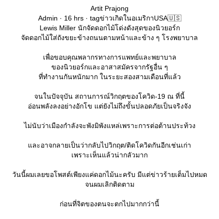
Artit Prajong
Admin · 16 hrs · tagข่าวเกิดในอเมริกาUSA🇺🇸
Lewis Miller นักจัดดอกไม้โด่งดังสุดของนิวยอร์ก
จัดดอกไม้ใส่ถังขยะข้างถนนตามหน้าและข้าง ๆ โรงพยาบาล
เพื่อขอบคุณพลากรทางการแพทย์และพยาบาล
ของนิวยอร์กและอาสาสมัครจากรัฐอื่น ๆ
ที่ทำงานกันหนักมาก ในระยะสองสามเดือนที่แล้ว
จนในปัจจุบัน สถานการณ์วิกฤตของโควิด-19 ณ ที่นี้
อ่อนพลังลงอย่างอักโข แต่ยังไม่ถึงขั้นปลอดภัยเป็นจริงจัง
ไม่นับว่าเมืองกำลังจะพังมิพังแหล่เพราะการต่อต้านประท้วง
ละอาจกลายเป็นว่ากลับไปวิกฤต/ติดโควิดกันอีกเช่นเก่า
เพราะเห็นแล้วน่ากลัวมาก
วันนี้ผมเลยขอโพสต์เพียงแค่ดอกไม้นะครับ มีแต่ข่าวร้ายเต็มไปหมด
จนผมเลิกติดตาม
ก่อนที่จิตของตนจะตกไปมากกว่านี้