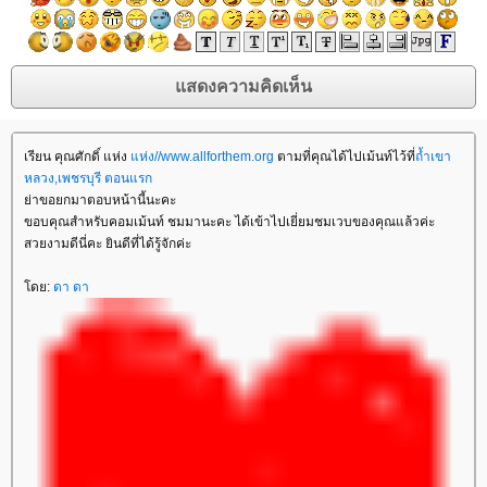
เรียน คุณศักดิ์ แห่ง
ห่ง//www.allforthem.org
ตามที่คุณได้ไปเม้นท์ไว้ที่
ถ้ำเขา
หลวง,เพชรบุรี ตอนแรก
่าขอยกมาตอบหน้านี้นะคะ
ขอบคุณสำหรับคอมเม้นท์ ชมมานะคะ ได้เข้าไปเยี่ยมชมเวบของคุณแล้วค่ะ
สวยงามดีนี่คะ ยินดีที่ได้รู้จักค่ะ
ดย:
ดา ดา