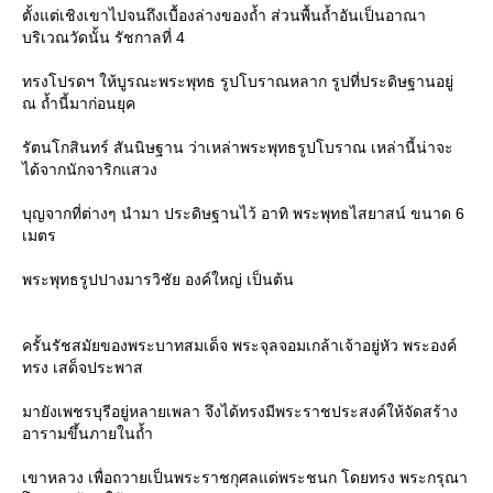
ตั้งแต่เชิงเขาไปจนถึงเบื้องล่างของถ้ำ ส่วนพื้นถ้ำอันเป็นอาณา
บริเวณวัดนั้น รัชกาลที่ 4
ทรงโปรดฯ ให้บูรณะพระพุทธ รูปโบราณหลาก รูปที่ประดิษฐานอยู่
ณ ถ้ำนี้มาก่อนยุค
รัตนโกสินทร์ สันนิษฐาน ว่าเหล่าพระพุทธรูปโบราณ เหล่านี้น่าจะ
ได้จากนักจาริกแสวง
บุญจากที่ต่างๆ นำมา ประดิษฐานไว้ อาทิ พระพุทธไสยาสน์ ขนาด 6
เมตร
พระพุทธรูปปางมารวิชัย องค์ใหญ่ เป็นต้น
ครั้นรัชสมัยของพระบาทสมเด็จ พระจุลจอมเกล้าเจ้าอยู่หัว พระองค์
ทรง เสด็จประพาส
มายังเพชรบุรีอยู่หลายเพลา จึงได้ทรงมีพระราชประสงค์ให้จัดสร้าง
อารามขึ้นภายในถ้ำ
เขาหลวง เพื่อถวายเป็นพระราชกุศลแด่พระชนก โดยทรง พระกรุณา