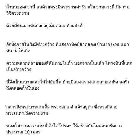
ถ้ำบนยอดเขานี้ แลด้วยทรงมีพระราชดำริว่าถ้ำเขาหลวงนี้ มีความ
วิจิตรงดงาม
ด้วยมีหินงอกหินย้อยอยู่เต็มตลอดทั่วผนังถ้ำ
อีกทั้งภายในยังมีช่องกว้าง ที่แสงอาทิตย์สาดส่องเข้ามากระทบแนว
หิน ก่อให้เกิด
ความหลากหลายของสีสันภายในถ้ำ นอกจากนั้นแล้ว โพรงหินที่แตก
เป็นช่องกว้าง
นี้จึงเย็นสบายและไม่ไม่อับชื้น ด้วยมีแสงสว่างและสายลมที่สาดทั่ว
ถึงตลอดถ้ำนั่นเอง
กล่าวถึงพระบาทสมเด็จ พระจอมเกล้าเจ้าอยู่หัว ซึ่งทรงมีสา
พระเนตร ถึงความงาม
ของถ้ำเขาหลวงแห่งนี้ จึงได้โปรดฯ ให้สร้างบันไดคอนกรีตยาว
ประมาณ 10 เมตร