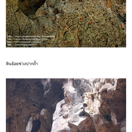
หินย้อยช่วงปากถ้ำ