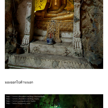
มองออกไปด้านนอก