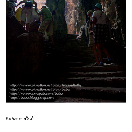
หินย้อยภายในถ้ำ