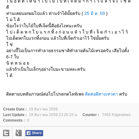
น อ ดี ต ใ ห้ นํ า ใ บ ไ ม้ ใ บ ที่ เ จ็ ด ม า กํ า ไ ว้ แ ล้ ว จ ะ โ ช ค
ดี
ท่านเคยบอกผมไปแล้ว ท่านจำได้มั้ยครับ (
25 มี.ค. 59
)
ไ ม่ ไ ด้
ข้องใจว่าใบไม้ใบที่เจ็ดนี้คือยังไงหนะครับ
ไ ป เ ด็ ด ห ก ใ บ แ ร ก ทิ้ ง ก่ อ น แ ล้ ว ใ บ ที่ เ จ็ ด กํ า เ อ า ไ ว้
ไปเด็ดหกใบแรกทิ้งก่อน แล้วใบที่เจ็ดกำเอาไว้ ใช่มั้ยครับ
ช่
อย่างงี้ไม่เป็นการทำลายธรรมชาติทำลายต้นไม้เหรอครับ เสียไปตั้ง
6-7 ใบ
นิ ด ห น่ อ
ล้วถ้าเป็นใบเล็กๆอย่างใบมะขามหละครับ
ไ ด้
ติดตามบทสัมภาษณ์ต่อไปโปรดกดไลท์เพจ
ติดต่อผีสางเทวดา
ครับ
Create Date :
19 ธันวาคม 2559
Last Update :
19 ธันวาคม 2559 23:20:15 น.
Counter :
7455 Pageviews.
Comments :
0