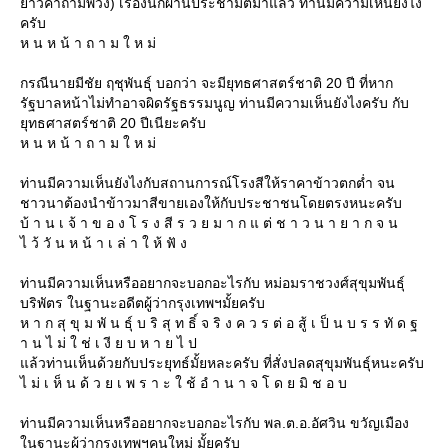
าวคำถามพ่วง) เรื่องนี้ก็ผ่านประชามติมาแล้ว ท่านมีความเห็นยังไง
ครับ
ห น ห น้ า ถ า ม ใ ห ม่
กรณีนายมีชัย ฤชุพันธุ์ บอกว่า จะมียุทธศาสตร์ชาติ 20 ปี ที่หาก
รัฐบาลหน้าไม่ทำอาจผิดรัฐธรรมนูญ ท่านมีความเห็นยังไงครับ กับ
ุทธศาสตร์ชาติ 20 ปีเนียะครับ
ห น ห น้ า ถ า ม ใ ห ม่
ท่านมีความเห็นยังไงกับสถานการณ์โรงสีให้ราคาข้าวตกต่ำ จน
ชาวนาต้องนำข้าวมาสีขายเองให้กับประชาชนโดยตรงหนะครับ
บ้ า น เ จ้ า ข อ ง โ ร ง สี ร ว ย ม า ก แ ต่ ช า ว น า ย า ก จ น
ไ ว้ วั น ห น้ า เ ล่ า ใ ห้ ฟั ง
ท่านมีความเห็นหรืออยากจะบอกอะไรกับ หม่อมราชวงศ์สุขุมพันธุ์
บริพัตร ในฐานะอดีตผู้ว่ากรุงเทพฯมั้ยครับ
ห า ก สุ ขุ ม พั น ธุ์ บ ริ สุ ท ธิ์ จ ริ ง ค ว ร ต่ อ สู้ เ ป็ น บ ร ร ทั ด ฐ
า น ไ ม่ ใ ช่ เ งี ย บ ห า ย ไ ป
ล้วท่านเห็นด้วยกับประยุทธ์มั้ยหละครับ ที่สั่งปลดสุขุมพันธุ์หนะครับ
ไ ม่ เ ห็ น ด้ ว ย เ พ ร า ะ ใ ช้ อํ า น า จ โ ด ย มิ ช อ บ
ท่านมีความเห็นหรืออยากจะบอกอะไรกับ พล.ต.อ.อัศวิน ขวัญเมือง
นฐานะผู้ว่ากรุงเทพฯคนใหม่ มั้ยครับ