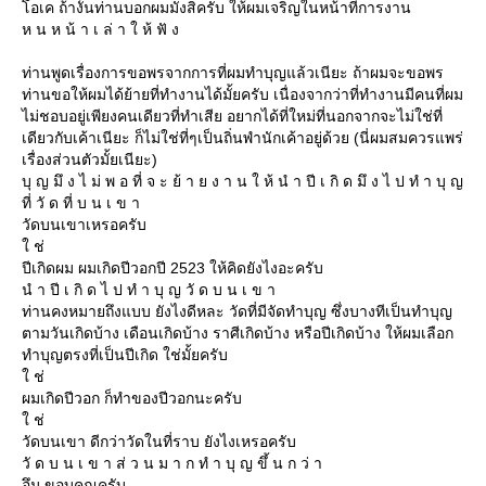
อเค ถ้างั้นท่านบอกผมมั่งสิครับ ให้ผมเจริญในหน้าที่การงาน
ห น ห น้ า เ ล่ า ใ ห้ ฟั ง
ท่านพูดเรื่องการขอพรจากการที่ผมทำบุญแล้วเนียะ ถ้าผมจะขอพร
ท่านขอให้ผมได้ย้ายที่ทำงานได้มั้ยครับ เนื่องจากว่าที่ทำงานมีคนที่ผม
ไม่ชอบอยู่เพียงคนเดียวที่ทำเสีย อยากได้ที่ใหม่ที่นอกจากจะไม่ใช่ที่
เดียวกับเค้าเนียะ ก็ไม่ใช่ที่ๆเป็นถิ่นพำนักเค้าอยู่ด้วย (นี่ผมสมควรแพร่
เรื่องส่วนตัวมั้ยเนียะ)
บุ ญ มึ ง ไ ม่ พ อ ที่ จ ะ ย้ า ย ง า น ใ ห้ นํ า ปี เ กิ ด มึ ง ไ ป ทํ า บุ ญ
ที่ วั ด ที่ บ น เ ข า
วัดบนเขาเหรอครับ
ช่
ปีเกิดผม ผมเกิดปีวอกปี 2523 ให้คิดยังไงอะครับ
นํ า ปี เ กิ ด ไ ป ทํ า บุ ญ วั ด บ น เ ข า
ท่านคงหมายถึงแบบ ยังไงดีหละ วัดที่มีจัดทำบุญ ซึ่งบางทีเป็นทำบุญ
ตามวันเกิดบ้าง เดือนเกิดบ้าง ราศีเกิดบ้าง หรือปีเกิดบ้าง ให้ผมเลือก
ทำบุญตรงที่เป็นปีเกิด ใช่มั้ยครับ
ช่
ผมเกิดปีวอก ก็ทำของปีวอกนะครับ
ช่
วัดบนเขา ดีกว่าวัดในที่ราบ ยังไงเหรอครับ
วั ด บ น เ ข า ส่ ว น ม า ก ทํ า บุ ญ ขึ้ น ก ว่ า
อึม ขอบคุณครับ