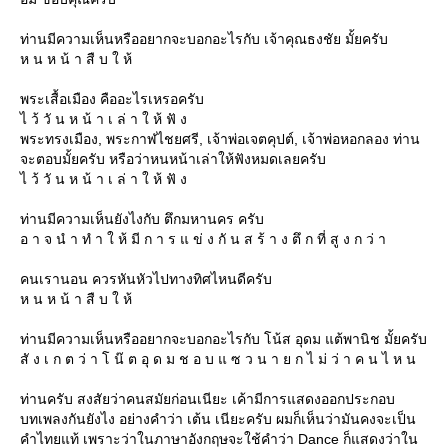
ท่านมีความเห็นหรืออยากจะบอกอะไรกับ เจ้าคุณธงชัย มั้ยครับ
ห น ห น้ า สื บ ใ ห้
พระเสื้อเมือง คืออะไรเหรอครับ
ไ ว้ วั น ห น้ า เ ล่ า ใ ห้ ฟั ง
พระทรงเมือง, พระกาฬไชยศรี, เจ้าพ่อเจตคุปต์, เจ้าพ่อหอกลอง ท่าน
จะตอบมั้ยครับ หรือว่าหนหน้าเล่าให้ฟังหมดเลยครับ
ไ ว้ วั น ห น้ า เ ล่ า ใ ห้ ฟั ง
ท่านมีความเห็นยังไงกับ ตึกมหานคร ครับ
อ า จ นํ า ทํ า ใ ห้ มี ก า ร แ ข่ ง กั น ส ร้ า ง ตึ ก ที่ สู ง ก ว่ า
คนเรานอน ควรหันหัวไปทางทิศไหนดีครับ
ห น ห น้ า สื บ ใ ห้
ท่านมีความเห็นหรืออยากจะบอกอะไรกับ โน้ส อุดม แต้พานิช มั้ยครับ
สั ง เ ก ต ว่ า โ น๊ ต อุ ด ม ช อ บ แ ซ ว น า ย ก ไ ม่ ว่ า ค น ไ ห น
ท่านครับ สงสัยว่าคนสมัยก่อนเนียะ เค้ามีการแสดงออกประกอบ
บทเพลงกันยังไง อย่างคำว่า เต้น เนียะครับ ผมก็เห็นว่ามันคงจะเป็น
คำไทยแท้ เพราะว่าในภาษาอังกฤษจะใช้คำว่า Dance ก็แสดงว่าใน