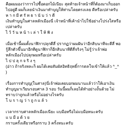
คือผมมองว่าการไปซื้อดอกไม้เนียะ สุดท้ายเจ้าหน้าที่ก็ต้องมาเก็บออก
ไปอยู่ดี ผมก็เลยนำเงินมาทำบุญให้ท่านโดยตรงเลย ดีหรือเปล่าครับ
ห า ก มี ศ รั ท ธ า นั บ ว่ า ดี
เงินทำบุญในศาลหลักเมืองนี่ เจ้าหน้าที่เค้านำไปใช้อย่างโปร่งใสหรือ
เปล่าครับ
ไ ว้ วั น ห น้ า เ ล่ า ใ ห้ ฟั ง
เมื่อเช้านี้ผมตั้งนาฬิกาปลุกตีสี่ ปรากฏว่าผมฝันว่าอีกสิบนาทีจะตีสี่ พอ
รู้สึกตัวขึ้นมาอีกทีดูนาฬิกาก็อีกสิบนาทีตีสี่จริงๆ ไม่รู้ว่าเจ้าพ่อ
หลักเมืองไปปลุกผมหรือเปล่าครับ
ไ ป ป ลุ ก จ ริ ง ๆ
(อ่าว ถ้าจริงหละก็ ผมได้เคยสัมผัสอิทธิฤทธิ์การดลใจเข้าให้แล้ว ^_^
)
เรื่องการทำบุญ(ในศาล)นี่เจ้าพ่อเคยบอกผมนานแล้วว่าให้เอาเงิน
ทำบุญมาเวียนรอบศาล 3 รอบ วันนี้ผมก็เลยได้ทำอย่างงั้นด้วย ไม่
ทราบว่าถูกแล้วหรือไม่อย่างไรครับ
บ ร า ญ ว่ า ถู ก แ ล้ ว
เวลากราบศาลหลักเมืองเนียะ แบมือหรือไม่แบมือหนะครับ
บ มื อ ด้ ว
กราบครั้งเดียวหรือกราบ 3 ครั้งหนะครับ