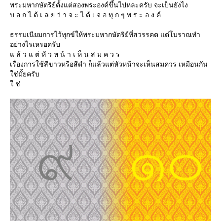
พระมหากษัตริย์ตั้งแต่สองพระองค์ขึ้นไปหละครับ จะเป็นยังไง
บ อ ก ไ ด้ เ ล ย ว่ า จ ะ ไ ด้ เ จ อ ทุ ก ๆ พ ร ะ อ ง ค์
ธรรมเนียมการไว้ทุกข์ให้พระมหากษัตริย์ที่สวรรคต แต่โบราณทำ
อย่างไรเหรอครับ
ล้ ว แ ต่ หั ว ห น้ า เ ห็ น ส ม ค ว ร
เรื่องการใช้สีขาวหรือสีดำ ก็แล้วแต่หัวหน้าจะเห็นสมควร เหมือนกัน
ช่มั้ยครับ
ช่