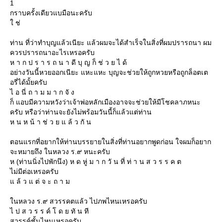
1
กราบครั้งเดียวแบมือนะครับ
ช่
ท่าน ที่ว่าทำบุญแล้วเนียะ แล้วผมจะได้สำเร็จในสิ่งที่ผมปรารถนา ผม
ควรปรารถนาอะไรเหรอครับ
ห า ก ป ร า ร ถ น า ดี บุ ญ ก็ ช่ ว ย ไ ด้
อย่างวันนี้หวยออกเนียะ แหะแหะ บุญจะช่วยให้ถูกหวยหรือถูกล็อตเต
อรี่ได้มั้ยครับ
ไ อ นี่ ถ า ม ม า ก จั ง
ก็ แอบมีความหวังว่าเจ้าพ่อหลักเมืองอาจจะช่วยให้มีโชคลาภหนะ
ครับ หรือว่าท่านจะยังไม่พร้อมวันนี้ก็แล้วแต่ท่าน
ห น ห น้ า ช่ ว ย แ ล้ ว กั น
ตอนแรกที่อยากให้ท่านบรรยายในสิ่งที่ท่านอยากพูดก่อน ใจผมก็อยาก
จะหมายถึง ในหลวง ร.๙ หนะครับ
ห (ท่านนิ่งไปพักนึง) ห ด หู่ ม า ก วั น ที่ ท่ า น ส ว ร ร ค ต
ไม่มีต่อเหรอครับ
ล้ ว แ ต่ จ ะ ถ า ม
นหลวง ร.๙ สวรรคตแล้ว ไปภพไหนเหรอครับ
ไ ป ส ว ร ร ค์ โ ด ย ทั น ที
สวรรค์ชั้นไหนเหรอครับ