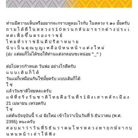
ท่านมีความเห็นหรืออยากจะกราบทูลอะไรกับ ในหลวง ร.๑๐ มั้ยครับ
ถ า ม ไ ด้ ดี ใ น ห ล ว ง ร 1 0 ห ว น ก ลั บ ม า จ า ก ต่ า ง ป ร ะ เ
ท ศ เ พื่ อ ขึ้ น ค ร อ ง ร า ช ย์
ไ ท ย ทั่ ว ร า ช ยิ น ดี ป รี ด า ห ม า
นั บ เ ป็ น คุ ณ บุ ญ เ ห ลื อ บั ห น ห น้ า แ ต่ ง ใ ห ม่
(อ่ะ แต่ผมก็ไม่ได้ขอให้ท่านแต่งกลอนซะหน่อย ^_^ )
ต่อไปควรกำหนด วันพ่อ อย่างไรดีครับ
บ บ เ ดิ ม ก็ ไ ด้
วันแม่ก็เหมือนกันใช่มั้ยครับ แบบเดิมก็ได้
ช่
ล้ววันชาติไทยหละครับ
ท้ ที่ จ ริ ง วั น ช า ติ ไ ท ย คื อ วั น ที่ ร 1 ฝั ง เ ส า ห ลั ก เ มื อ ง
21 เมษายน เหรอครับ
ช่
ต่ต้นปัจจุบันนี้ ร.๔ ฝังใหม่ เข้าใจว่าเป็นวันที่ 5 ธันวาคม (พ.ศ.
2395) หนะครับ
ส อ บ ม า ว่ า วั น ที่ 5 ธั น ว า ค ม โ ห ร ห ล ว ง ห า ฤ ก ษ์ จ า ก บ
น ห น ห น้ า เ ล่ า ใ ห้ ฟั ง