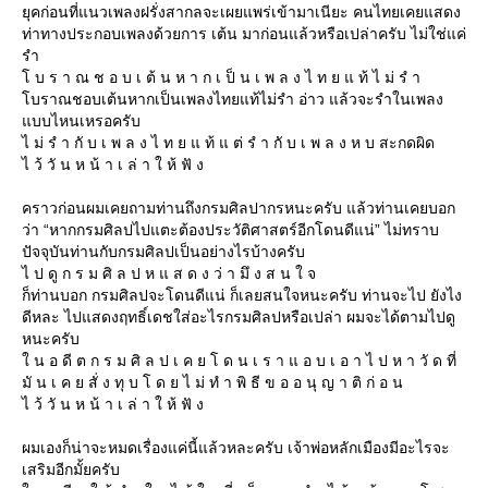
ุคก่อนที่แนวเพลงฝรั่งสากลจะเผยแพร่เข้ามาเนียะ คนไทยเคยแสดง
ท่าทางประกอบเพลงด้วยการ เต้น มาก่อนแล้วหรือเปล่าครับ ไม่ใช่แค่
รำ
บ ร า ณ ช อ บ เ ต้ น ห า ก เ ป็ น เ พ ล ง ไ ท ย แ ท้ ไ ม่ รํ า
บราณชอบเต้นหากเป็นเพลงไทยแท้ไม่รำ อ่าว แล้วจะรำในเพลง
บบไหนเหรอครับ
ไ ม่ รํ า กั บ เ พ ล ง ไ ท ย แ ท้ แ ต่ รํ า กั บ เ พ ล ง ห บ สะกดผิด
ไ ว้ วั น ห น้ า เ ล่ า ใ ห้ ฟั ง
คราวก่อนผมเคยถามท่านถึงกรมศิลปากรหนะครับ แล้วท่านเคยบอก
ว่า “หากกรมศิลปไปแตะต้องประวัติศาสตร์อีกโดนดีแน่” ไม่ทราบ
ปัจจุบันท่านกับกรมศิลปเป็นอย่างไรบ้างครับ
ไ ป ดู ก ร ม ศิ ล ป ห แ ส ด ง ว่ า มึ ง ส น ใ จ
ก็ท่านบอก กรมศิลปจะโดนดีแน่ ก็เลยสนใจหนะครับ ท่านจะไป ยังไง
ดีหละ ไปแสดงฤทธิ์เดชใส่อะไรกรมศิลปหรือเปล่า ผมจะได้ตามไปดู
หนะครับ
น อ ดี ต ก ร ม ศิ ล ป เ ค ย โ ด น เ ร า แ อ บ เ อ า ไ ป ห า วั ด ที่
มั น เ ค ย สั่ ง ทุ บ โ ด ย ไ ม่ ทํ า พิ ธี ข อ อ นุ ญ า ติ ก่ อ น
ไ ว้ วั น ห น้ า เ ล่ า ใ ห้ ฟั ง
ผมเองก็น่าจะหมดเรื่องแค่นี้แล้วหละครับ เจ้าพ่อหลักเมืองมีอะไรจะ
เสริมอีกมั้ยครับ