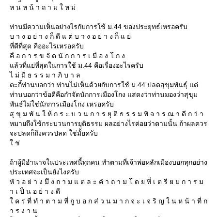
ห น ห น้ า ถ า ม ใ ห ม่
ท่านมีความเห็นอย่างไรกับการใช้ ม.44 ของประยุทธ์เหรอครับ
บ า ง อ ย่ า ง ก็ ดี แ ต่ บ า ง อ ย่ า ง ก็ แ ย่
ที่ดีที่สุด คืออะไรเหรอครับ
คื อ ก า ร ข จั ด นั ก ก า ร เ มื อ ง โ ก ง
ล้วที่แย่ที่สุดในการใช้ ม.44 คือเรื่องอะไรครับ
ไ ม่ มี ธ ร ร ม า ภิ บ า ล
ตะกี้ท่านบอกว่า ท่านไม่เห็นด้วยกับการใช้ ม.44 ปลดสุขุมพันธุ์ แต่
ท่านบอกว่าข้อดีคือกำจัดนักการเมืองโกง แสดงว่าท่านมองว่าสุขุม
พันธ์ไม่ใช่นักการเมืองโกง เหรอครับ
สุ ขุ ม พั น ใ ห้ ก ร ะ บ ว น ก า ร ยุ ติ ธ ร ร ม พิ จ า ร ณ า ดี ก ว่ า
หมายถึงใช้กระบวนการยุติธรรม ผลอย่างไรค่อยว่าตามนั้น ถ้าผลควร
จะปลดก็ถึงควรปลด ใช่มั้ยครับ
ช่
ถ้าผู้มีอำนาจในประเทศนี้ทุกคน ทำตามที่เจ้าพ่อหลักเมืองบอกทุกอย่าง
ประเทศจะเป็นยังไงครับ
หั ว อ ย่ า ง มึ ง ถ า ม แ ต่ ล ะ คํ า ถ า ม โ ด ย ที่ เ ต รี ย ม ก า ร ม
า เ ป็ น อ ย่ า ง ดี
ค ร ที่ ทํ า ต า ม ที่ กู บ อ ก ส่ ว น ม า ก จ ะ เ จ ริ ญ ใ น ห น้ า ที่ ก
า ร ง า น