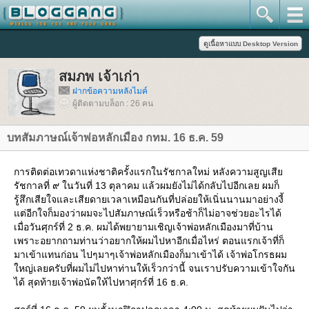
สมภพ เจ้าเก่า
ฝากข้อความหลังไมค์
ผู้ติดตามบล็อก : 26 คน
บทสัมภาษณ์เจ้าพ่อหลักเมือง กทม. 16 ธ.ค. 59
การติดต่อเทวดาแห่งชาติครั้งแรกในรัชกาลใหม่ หลังความสูญเสี
รัชกาลที่ ๙ ในวันที่ 13 ตุลาคม แล้วผมยังไม่ได้กลับไปอีกเลย ผมก็
รู้สึกเสียใจและเสียดายเวลาเหมือนกันที่ปล่อยให้เนิ่นนานมาอย่างงี้
ต่อีกใจก็มองว่าผมจะไปสัมภาษณ์เร็วหรือช้าก็ไม่อาจช่วยอะไรได้
เมื่อวันศุกร์ที่ 2 ธ.ค. ผมได้พยายามเชิญเจ้าพ่อหลักเมืองมาที่บ้าน
เพราะอยากถามท่านว่าอยากให้ผมไปหาอีกเมื่อไหร่ ตอนแรกเจ้าที่ก็
มาเข้าแทนก่อน ไปๆมาๆเจ้าพ่อหลักเมืองก็มาเข้าได้ เจ้าพ่อโกรธผม
หญ่เลยครับที่ผมไม่ไปหาท่านให้เร็วกว่านี้ จนเราปรับความเข้าใจกัน
ได้ สุดท้ายเจ้าพ่อนัดให้ไปหาศุกร์ที่ 16 ธ.ค.