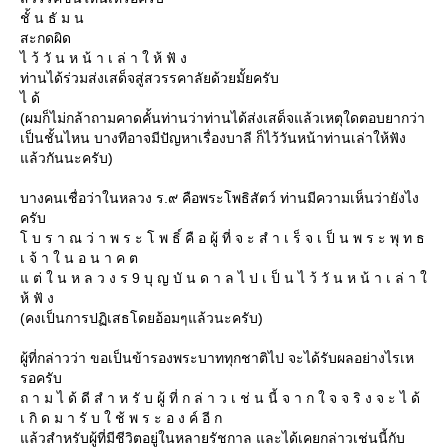
ชั้ น ธั ม น
สะกดผิด
ไ ว้ วั น ห น้ า เ ล่ า ใ ห้ ฟั ง
ท่านได้ร่วมส่งเสด็จสู่สวรรคาลัยด้วยมั้ยครับ
ไ ด้
(ผมก็ไม่กล้าถามคาดคั้นท่านว่าท่านได้ส่งเสด็จแล้วเหตุใดตอบยากว่า
เป็นชั้นไหน บางทีอาจมีปัญหาเรื่องบาลี ก็ไว้วันหน้าท่านเล่าให้ฟัง
ล้วกันนะครับ)
บางคนเชื่อว่าในหลวง ร.๙ คือพระโพธิสัตว์ ท่านมีความเห็นว่ายังไง
ครับ
บ ร า ณ ว่ า พ ร ะ โ พ ธิ์ คื อ ผู้ ที่ จ ะ สํ า เ ร็ จ เ ป็ น พ ร ะ พุ ท ธ
เ จ้ า ใ น อ น า ค ต
ต่ ใ น ห ล ว ง ร 9 บุ ญ บั น ด า ล ไ ป เ ป็ น ไ ว้ วั น ห น้ า เ ล่ า
ห้ ฟั ง
(คงเป็นการปฏิเสธโดยอ้อมๆแล้วนะครับ)
ผู้ที่กล่าวว่า ขอเป็นข้ารองพระบาททุกชาติไป จะได้รับผลอย่างไรเห
รอครับ
ถ า ม ไ ด้ ดี สํ า ห รั บ ผู้ ที่ ก ล่ า ว เ ช่ น นี้ จ า ก ใ จ จ ริ ง จ ะ ไ ด้
เ กิ ด ม า รั บ ใ ช้ พ ร ะ อ ง ค์ อี ก
ล้วสำหรับผู้ที่มีชีวิตอยู่ในหลายรัชกาล และได้เคยกล่าวเช่นนี้กับ