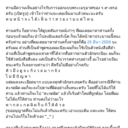
ท่านมีความเห็นอย่างไรกับการออกแบบพระเมรุมาศของ ร.๙ เหรอ
ครับ (เปิดรูป) เข้าใจว่าท่านจะเคยเห็นมาแล้วหนะนะครับ
ห น ห น้ า จ ะ ไ ด้ เ ห็ น ว่ า ส ว ย ง า ม แ ค่ ไ ห น
ท่านครับ ก็อยากจะให้ดูบทสัมภาษณ์เก่าๆ ที่ผมเคยมาหาท่านครั้ง
ก่อนๆแล้วผมก็จะนำไปลงอินเตอร์เน็ต ก็จะได้หน้าตาประมาณนี้หนะ
ครับท่าน อย่างที่ผมเคยมาหาท่านครั้งล่าสุดก็คือ
25 มีนา 2559
นะ
ครับผม ส่วนที่เป็นคำพูดของผมเนียะผมก็จะใช้เป็นตัวหนังสือสีดำ
ส่วนที่เป็นคำพูดของเทวดาที่ได้จากสื่อสารผ่านตัวอักษรเนียะ ผมก็จะ
ช้ตัวหนังสือสีแดง แต่เป็นตัวเว้นวรรคห่างๆอย่างงี้ อะไรอย่างเงียะ
หนะครับ ก็เลยถามท่านว่า ดีหรือไม่ดีอย่างไรครับ
หั ว มึ ง ดู จ ะ กั ง ว ล ม า ก จั ง
ไ ม่ มี ปั ญ ห า
ต่ผมลงละเอียดมาก แบบลงทุกตัวอักษรเลยครับ คืออย่างกรณีที่ท่าน
สะกดผิด ผมก็จะลงไปตามที่ผิดอย่างงั้นหนะครับ โดยที่ไม่ได้แก้ให้
ท่าน แล้วท่านก็จะไป “สะกดผิด” แล้วก็เริ่มคำใหม่ที่ถูกต้อง โดยที่ผม
ไม่ได้แก้ให้ท่าน ท่านคงไม่ว่าอะไร
ห า ก ส ะ ก ด ผิ ด ก็ แ ก้ ใ ห้ ด้ ว
(ขออนุญาตที่จะไม่แก้แล้วกันนะครับ เอาแบบเดิม แหะแหะ ให้คน
อ่านไปแก้ในใจเค้าเอง ^_^ )
คราวที่แล้วท่านพูดเรื่องว่า กรุงศรีอยุธยายังมีสมบัติฝังอยู่ ตอนนี้ผมมี