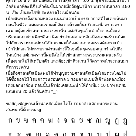
ศุกร์ที่ 16 ธ.ค. 59 ผมตั้งนาฬิกาปลุกเวลา 4:00 น. สุดท้ายผมฝันไปว่า
อีกสิบนาทีจะตีสี่ แล้วตื่นขึ้นมากดมือถือดูนาฬิกา พบว่าเป็นเวลา 3:50
น. เป๊ะ เป็นอะไรที่ประหลาดใจเหมือนกัน
เมื่อเดินทางถึงสนามหลวง แน่นอนว่าเป็นบรรยากาศที่ไม่เคยเห็นมา
ก่อนในชีวิต แต่ตอนแรกผมก็คิดว่าเค้าจะกั้นบริเวณเพื่อตรวจตรา
เฉพาะผู้จะเข้าสนามหลวงเท่านั้น แต่จริงๆแล้วเค้าตั้งด่านตั้งแต่
บริเวณแยกผ่านพิภพลีลา คืออย่าว่าแต่ศาลหลักเมืองเลยครับ แม้จะ
ไปสักการะพระแม่ธรณีบีบมวยผมก็ต้องผ่านด่านตรวจค้นกระเป๋า
เข้าไปก่อน ไม่ทราบว่าด่านอย่างงี้ในจุดอื่นๆครอบคลุมกว้างไปถึง
ไหนบ้าง แต่มาคราวนี้ผมยังไม่ได้เข้าสักการะพระบรมศพนะครับ
เนื่องจากไม่ได้เตรียมตัว และต้องเข้าคิวนาน ไว้คราวหน้าจะกลับมา
สักการะครับ
เมื่อถึงศาลหลักเมือง ผมได้ทำบุญถวายศาลหลักเมืองโดยตรงโดยไม่
ได้ซื้อดอกไม้ โดยการวนรอบศาล 3 รอบตามแบบที่เจ้าพ่อหลักเมือง
เคยบอกมาก่อน ตอนนั้นเจ้าพ่อเคยแนะนำให้ทำเพียง 10 บาท แต่ผม
ถมเป็น 20 แล้วกันครับ ^_^
ขออัญเชิญท่านเจ้าพ่อหลักเมือง ได้โปรดมาสิงสถิตบนกระดาน
สนทนานี้ด้วยเทอญ