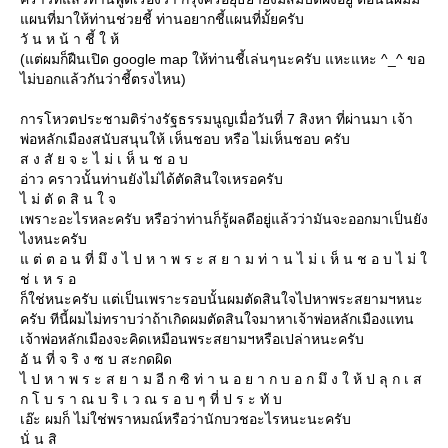
ผนที่มาให้ท่านช่วยชี้ ท่านอยากชี้แผนที่มั้ยครับ
วั น ห น้ า ชี้ ใ ห้
(แต่ผมก็ฝืนเปิด google map ให้ท่านชี้เล่นๆนะครับ แหะแหะ ^_^ ขอ
ไม่บอกแล้วกันว่าชี้ตรงไหน)
การโหวตประชามติร่างรัฐธรรมนูญเมื่อวันที่ 7 สิงหา ที่ผ่านมา เจ้า
พ่อหลักเมืองสนับสนุนให้ เห็นชอบ หรือ ไม่เห็นชอบ ครับ
ส ง สั ย จ ะ ไ ม่ เ ห็ น ช อ บ
อ่าว คราวนั้นท่านยังไม่ได้ตัดสินใจเหรอครับ
ไ ม่ ตั ด สิ น ใ จ
เพราะอะไรหละครับ หรือว่าท่านก็รู้ผลดีอยู่แล้วว่ามันจะออกมาเป็นยัง
ไงหนะครับ
ต่ ต อ น ที่ มึ ง ไ ป ห า พ ร ะ ส ย า ม ท่ า น ไ ม่ เ ห็ น ช อ บ ไ ม่
ช่ เ ห ร อ
ก็ใช่หนะครับ แต่เป็นเพราะรอบนั้นผมตัดสินใจไปหาพระสยามฯหนะ
ครับ ทีนี้ผมไม่ทราบว่าถ้าเกิดผมตัดสินใจมาหาเจ้าพ่อหลักเมืองแทน
เจ้าพ่อหลักเมืองจะคิดเหมือนพระสยามฯหรือเปล่าหนะครับ
อั น ที่ จ ริ ง ซ บ สะกดผิด
ไ ป ห า พ ร ะ ส ย า ม อี ก ซิ ท่ า น อ ย า ก บ อ ก มึ ง ใ ห้ ป ลุ ก เ ส
ก โ บ ร า ณ บ ริ เ ว ณ ร อ บ ๆ ที่ ป ร ะ ทั บ
เอ๊ะ ผมก็ ไม่ใช่พราหมณ์หรือว่านักบวชอะไรหนะนะครับ
นั่ น สิ