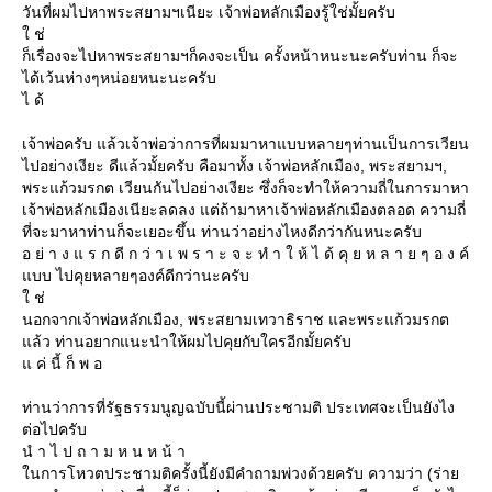
วันที่ผมไปหาพระสยามฯเนียะ เจ้าพ่อหลักเมืองรู้ใช่มั้ยครับ
ช่
ก็เรื่องจะไปหาพระสยามฯก็คงจะเป็น ครั้งหน้าหนะนะครับท่าน ก็จะ
ได้เว้นห่างๆหน่อยหนะนะครับ
ไ ด้
เจ้าพ่อครับ แล้วเจ้าพ่อว่าการที่ผมมาหาแบบหลายๆท่านเป็นการเวียน
ไปอย่างเงียะ ดีแล้วมั้ยครับ คือมาทั้ง เจ้าพ่อหลักเมือง, พระสยามฯ,
พระแก้วมรกต เวียนกันไปอย่างเงียะ ซึ่งก็จะทำให้ความถี่ในการมาหา
เจ้าพ่อหลักเมืองเนียะลดลง แต่ถ้ามาหาเจ้าพ่อหลักเมืองตลอด ความถี่
ที่จะมาหาท่านก็จะเยอะขึ้น ท่านว่าอย่างไหงดีกว่ากันหนะครับ
อ ย่ า ง แ ร ก ดี ก ว่ า เ พ ร า ะ จ ะ ทํ า ใ ห้ ไ ด้ คุ ย ห ล า ย ๆ อ ง ค์
บบ ไปคุยหลายๆองค์ดีกว่านะครับ
ช่
นอกจากเจ้าพ่อหลักเมือง, พระสยามเทวาธิราช และพระแก้วมรกต
ล้ว ท่านอยากแนะนำให้ผมไปคุยกับใครอีกมั้ยครับ
ค่ นี้ ก็ พ อ
ท่านว่าการที่รัฐธรรมนูญฉบับนี้ผ่านประชามติ ประเทศจะเป็นยังไง
ต่อไปครับ
นํ า ไ ป ถ า ม ห น ห น้ า
นการโหวตประชามติครั้งนี้ยังมีคำถามพ่วงด้วยครับ ความว่า (ร่า