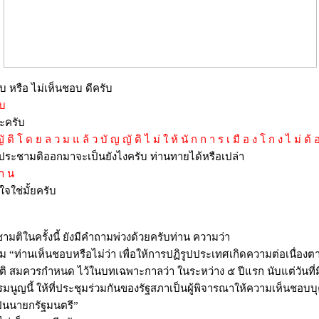
 หรือ ไม่เห็นชอบ ดีครับ
 บ
ะครับ
 ติ โ ด ย ล ว ม แ ล้ ว บั ญ ญั ติ ไ ม่ ใ ห้ นั ก ก า ร เ มื อ ง โ ก ง ไ ม่ ต้ อ
ประชามติออกมาจะเป็นยังไงครับ ท่านทายได้หรือเปล่า
 า น
นใจใช่มั้ยครับ
ิในครั้งนี้ ยังมีคำถามพ่วงด้วยครับท่าน ความว่า
ติม “ท่านเห็นชอบหรือไม่ว่า เพื่อให้การปฏิรูปประเทศเกิดความต่อเนื่อ
ิ สมควรกำหนด ไว้ในบทเฉพาะกาลว่า ในระหว่าง ๕ ปีแรก นับแต่วันที่ม
ูญนี้ ให้ที่ประชุมร่วมกันของรัฐสภาเป็นผู้พิจารณาให้ความเห็นชอบบ
เป็นนายกรัฐมนตรี”