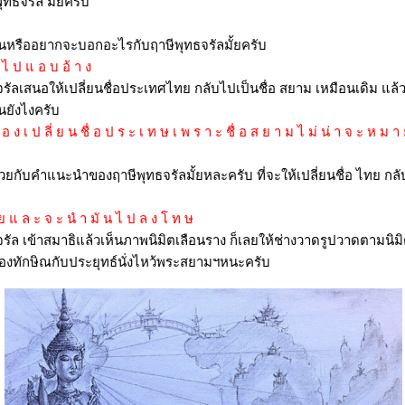
พุทธจรัล มั้ยครับ
็นหรืออยากจะบอกอะไรกับฤาษีพุทธจรัลมั้ยครับ
า ไ ป แ อ บ อ้ า ง
รัลเสนอให้เปลี่ยนชื่อประเทศไทย กลับไปเป็นชื่อ สยาม เหมือนเดิม แล้ว
นยังไงครับ
 อ ง เ ป ลี่ ย น ชื่ อ ป ร ะ เ ท ษ เ พ ร า ะ ชื่ อ ส ย า ม ไ ม่ น่ า จ ะ ห ม 
วยกับคำแนะนำของฤาษีพุทธจรัลมั้ยหละครับ ที่จะให้เปลี่ยนชื่อ ไทย กล
ว ย แ ล ะ จ ะ นํ า มั น ไ ป ล ง โ ท ษ
รัล เข้าสมาธิแล้วเห็นภาพนิมิตเลือนราง ก็เลยให้ช่างวาดรูปวาดตามนิมิต
องทักษิณกับประยุทธ์นั่งไหว้พระสยามฯหนะครับ