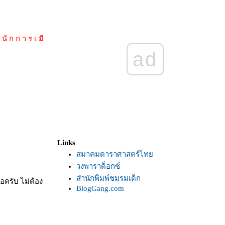
 นั ก ก า ร เ มื
ad
Links
สมาคมดาราศาสตร์ไท
วงพาราด็อกซ์
สำนักพิมพ์ชมรมเด็ก
อครับ ไม่ต้อง
BlogGang.com