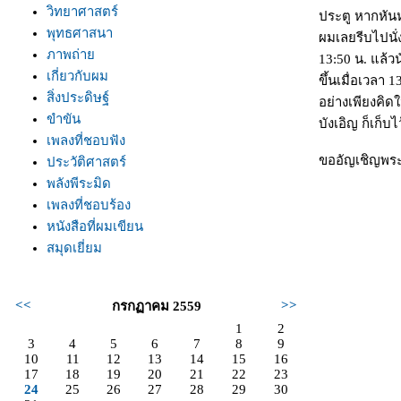
วิทยาศาสตร์
ประตู หากหันห
พุทธศาสนา
ผมเลยรีบไปนั่ง
ภาพถ่า
13:50 น. แล้วน
เกี่ยวกับผม
ขึ้นเมื่อเวลา
สิ่งประดิษฐ์
อย่างเพียงคิด
ขำขัน
บังเอิญ ก็เก็บ
เพลงที่ชอบฟัง
ขออัญเชิญพระ
ประวัติศาสตร์
พลังพีระมิด
เพลงที่ชอบร้อง
หนังสือที่ผมเขียน
สมุดเยี่ยม
<<
>>
กรกฏาคม 2559
1
2
3
4
5
6
7
8
9
10
11
12
13
14
15
16
17
18
19
20
21
22
23
24
25
26
27
28
29
30