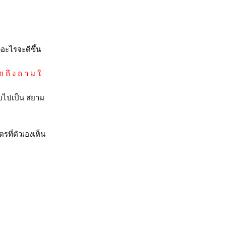
อะไรจะดีขึ้น
า ย ถึ ง ถ า ม
ับไปเป็น สยาม
รที่ตัวเองเห็น