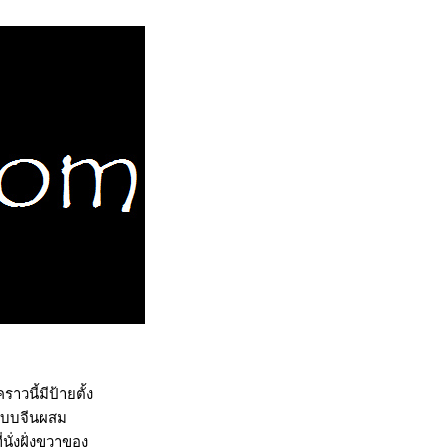
าวนี้มีป้ายตั้ง
ูแบบจีนผสม
่นั่งฝั่งขวาของ