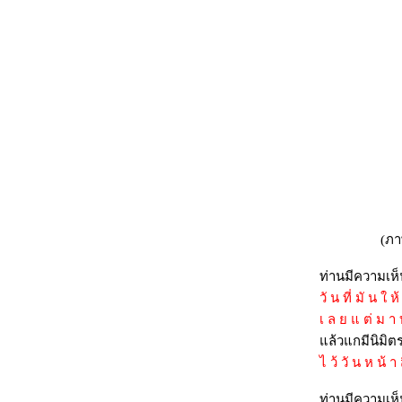
พระเจ้าชัยวรมันที่ 7 ประทับทรง ตอน ฮุน
เซน+ฮุนมาเนต
การประทับทรงเรื่องเทวรูปซ่อนอยู่ในพนมรุ้ง
ละกรณีลักเด็กที่ รพ.ขอนแก่น
ผลการสื่อสารกับเทพที่วัดพระมหาธาตุฯ เมือง
คอน
คืนที่แม่ผมเจอผี
ถามเทพในพระธาตุฯเรื่องชะตากรรมนักบิน
อีกครั้ง
ลองเชิญเทพผู้สถิตในพระบรมสารีริกขธาตุ
มาถามชะตากรรมเครื่องบินและนักบินที่หา
(ภ
เขาใหญ่
ท่านมีความเห็
เชิญวิญญาณของนักบินมาสอบถามครั้งที่สอง
28/3/52
วั น ที่ มั น ใ ห
ขออัญเชิญเจ้าพ่อหลักเมืองไทย มาให้ความ
เ ล ย แ ต่ ม า บ
กระจ่างแก่ข้าพเจ้าด้วยเถิด..
ล้วแกมีนิมิตร
เชิญวิญญาณของนักบินมาถาม เผื่อจะได้
ไ ว้ วั น ห น้ า 
เบาะแสการตกได้บ้าง
ท่านมีความเห็