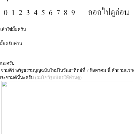
้วใช่มั้ยครับ
มั้ยครับท่าน
นะครับ
ามติร่างรัฐธรรมนูญฉบับใหม่ในวันอาทิตย์ที่ 7 สิงหาคม นี้ คำถามแรกค
ประชามตินี่นะครับ
(ผมโชว์รูปบัตรให้ท่านดู)