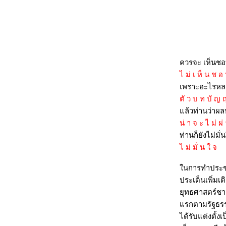
บทสัมภาษณ์พระสยามเทวาธิราช 27 พ.ค. 61
บทสัมภาษณ์เทวดาบนเขาคิชฌกูฏ 12 ก.พ.
61
บทสัมภาษณ์เจ้าพ่อหลักเมือง 24-25 พ.ย. 60
สัมภาษณ์เทวดาในพระแก้วมรกต 18 มิ.ย. 60
ควรจะ เห็นชอบ
บทสัมภาษณ์เจ้าพ่อหลักเมือง กทม. 16 ธ.ค.
59
ไ ม่ เ ห็ น ช อ
บทสัมภาษณ์ พระสยามเทวาธิราช 23 ก.ค. 59
เพราะอะไรหล
บทสัมภาษณ์เจ้าพ่อหลักเมือง 25 มี.ค. 59
ตั ว บ ท บั ญ ญั
สัมภาษณ์เทวดาในพระแก้วมรกต 14 ก.พ. 59
ล้วท่านว่าผล
สัมภาษณ์เจ้าพ่อหลักเมืองกรุงเทพฯ 27,28
น่ า จ ะ ไ ม่ ผ่
พ.ย. 58
ท่านก็ยังไม่มั่
สัมภาษณ์เทวดาในรูปปั้นท้าวมหาพรหม 4
ไ ม่ มั่ น ใ จ
ก.ย. 58
นการทำประชามต
บทสัมภาษณ์เทวดาในพระแก้วมรกต 6 ส.ค.
58
ประเด็นเพิ่มเ
พระสยามเทวาธิราช ตอบคำถาม 3,5 เม.ย.
ุทธศาสตร์ชาต
58
รกตามรัฐธรรมน
บทสนทนาเจ้าพ่อหลักเมืองเชียงใหม่(อินทขิล)
ได้รับแต่งตั้ง
30-31 ม.ค. 58