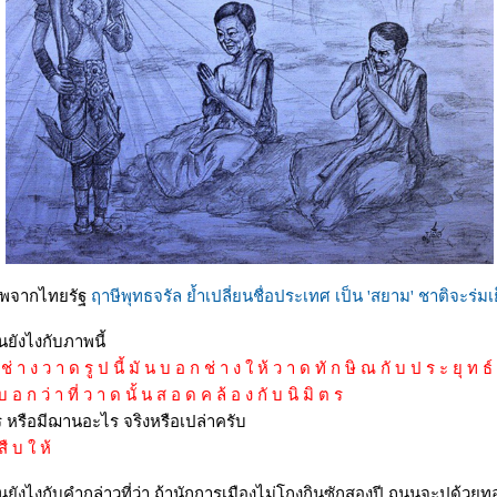
าพจากไทยรัฐ
ฤาษีพุทธจรัล ย้ำเปลี่ยนชื่อประเทศ เป็น 'สยาม' ชาติจะร่มเ
นยังไงกับภาพนี้
้ ช่ า ง ว า ด รู ป นี้ มั น บ อ ก ช่ า ง ใ ห้ ว า ด ทั ก ษิ ณ กั บ ป ร ะ ยุ ท ธ์ 
 อ ก ว่ า ที่ ว า ด นั้ น ส อ ด ค ล้ อ ง กั บ นิ มิ ต ร
 หรือมีฌานอะไร จริงหรือเปล่าครับ
สื บ ใ ห้
นยังไงกับคำกล่าวที่ว่า ถ้านักการเมืองไม่โกงกินซักสองปี ถนนจะปูด้วยทอ