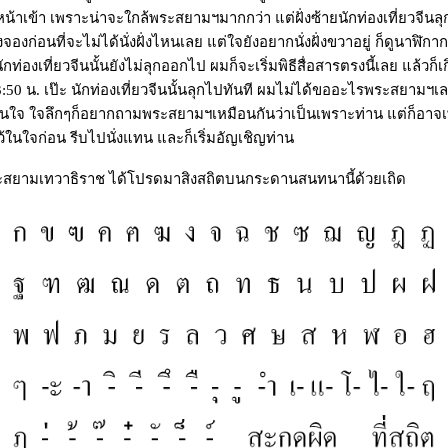
น้าเข้า เพราะน่าจะใกล้พระสยามฯมากกว่า แต่ฝั่งซ้ายนักท่องเที่ยวจีน
จองก่อนที่จะไม่ได้นั่งฝั่งไหนเลย แต่ใจยังอยากนั่งฝั่งขวาอยู่ ก็ดูนาฬิกา
ักท่องเที่ยวจีนนั้นยังไม่ลุกออกไป ผมก็จะเริ่มพิธีสื่อสารตรงนี้เลย แล้วก็
 13:50 น. เป๊ะ นักท่องเที่ยวจีนนั้นลุกไปทันที ผมไม่ได้ขออะไรพระสยามฯเ
ในใจ ใจลึกๆก็อยากถามพระสยามฯเหมือนกันว่าเป็นเพราะท่าน แต่ก็อาจเพี
ไว้ในใจก่อน รีบไปนั่งแทน และก็เริ่มอัญเชิญท่าน
สยามเทวาธิราช ได้โปรดมาสิงสถิตบนกระดานสนทนานี้ด้วยเถิด