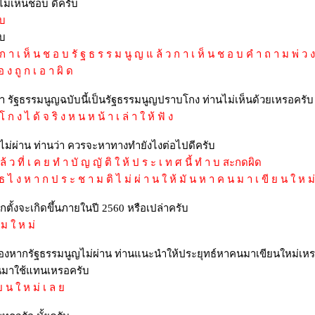
ไม่เห็นชอบ ดีครับ
 บ
ับ
ง ก า เ ห็ น ช อ บ รั ฐ ธ ร ร ม นู ญ แ ล้ ว ก า เ ห็ น ช อ บ คํ า ถ า ม พ่ ว ง
อ ง ถู ก เ อ า ผิ ด
่า รัฐธรรมนูญฉบับนี้เป็นรัฐธรรมนูญปราบโกง ท่านไม่เห็นด้วยเหรอครับ
ก ง ไ ด้ จ ริ ง ห น ห น้ า เ ล่ า ใ ห้ ฟั ง
ไม่ผ่าน ท่านว่า ควรจะหาทางทำยังไงต่อไปดีครับ
้ ว ที่ เ ค ย ทํ า บั ญ ญั ติ ใ ห้ ป ร ะ เ ท ศ นี้ ทํ า บ สะกดผิด
ธ ไ ง ห า ก ป ร ะ ช า ม ติ ไ ม่ ผ่ า น ใ ห้ มั น ห า ค น ม า เ ขี ย น ใ ห ม่
กตั้งจะเกิดขึ้นภายในปี 2560 หรือเปล่าครับ
 ม ใ ห ม่
เรื่องหากรัฐธรรมนูญไม่ผ่าน ท่านแนะนำให้ประยุทธ์หาคนมาเขียนใหม่เหร
้นมาใช้แทนเหรอครับ
ี ย น ใ ห ม่ เ ล