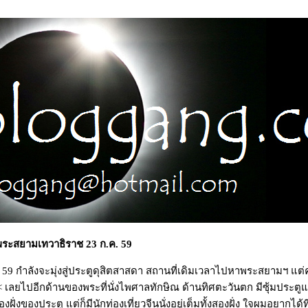
ระสยามเทวาธิราช 23 ก.ค. 59
ค. 59 กำลังจะมุ่งสู่ประตูดุสิตสาสดา สถานที่เดิมเวลาไปหาพระสยามฯ แต่คร
_< เลยไปอีกด้านของพระที่นั่งไพศาลทักษิณ ด้านทิศตะวันตก มีซุ้มประต
องฝั่งของประตู แต่ก็มีนักท่องเที่ยวจีนนั่งอยู่เต็มทั้งสองฝั่ง ใจผมอยากได้ที