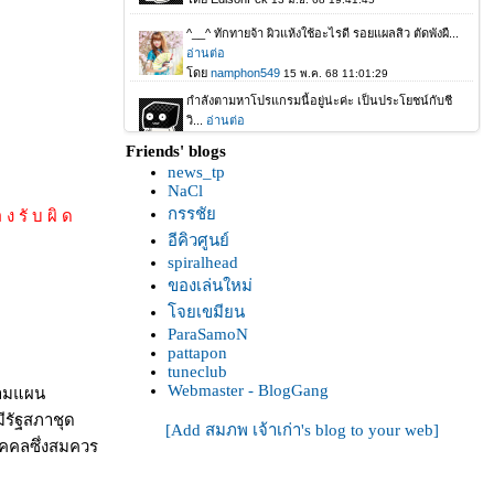
Friends' blogs
news_tp
NaCl
กรรชั
 ง รั บ ผิ ด
อีคิวศูนย์
spiralhead
ของเล่นใหม่
จยเขมียน
ParaSamoN
pattapon
tuneclub
Webmaster - BlogGang
งตามแผน
ีรัฐสภาชุด
[Add สมภพ เจ้าเก่า's blog to your web]
ุคคลซึ่งสมควร