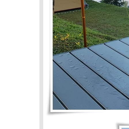
ตะพาบ330 :
คนเดียวก็ได้
บายดี
ถนนสายนี้มี
ตะพาบ หลัก
กม.ที่ 328 :
สัตว์เลี้ยงของ
ฉันหายไป
ถนนสายนีมี
ตะพาบ หลัก
กม.327 : ภาษา
กา
ถนนสายนี้มี
ตะพาบ หลัก
กม.#326:นอน
หลับและฝัน
ถนนสายนี้มี
ตะพาบ หลัก
กม.ที่ 325:
ุค90
ถนนสายนี้มี