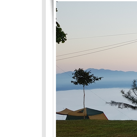
ถนนสายนี้สา
นี้ มีตะพาบ
หลักกิโลเมตรที่
344 "ไม่เค
พอ"
ถนนสายนี้มี
ตะพาบ #342 :
ทิศทางในปี
หน้า
ถนนสายนี้มี
ตะพาบหลัก
กม.# 339
อยากทำแต่ไม่
เคยทำ
ตะพาบ#337 :
งานเลี้ยงรุ่น
ถนนสายนี้มี
ตะพาบ หลัก
กม.ที่ 336 : ติ๊
ต่างว่าถูก
Lottery รางวัล