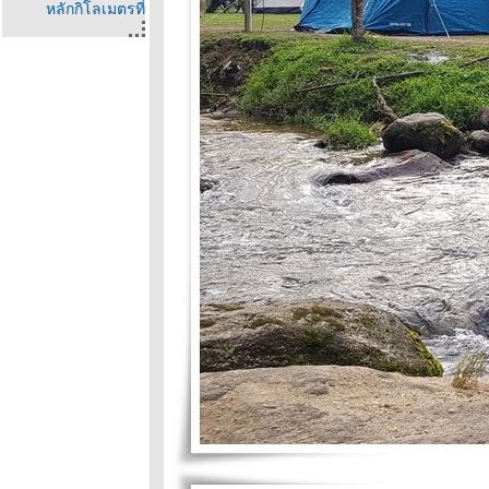
หลักกิโลเมตรที่
354 "โลก
ออนไลน์"
ถนนสายนี้มี
ตะพาบ หลัก
กม.# 351 : ตัว
ประหลาด
ถนนสายนี้มี
ตะพาบ หลัก
กม.ที่350 :
คำมั่นสัญญา
ถนนสายนี้มี
ตะพาบ หลัก
กิโลเมตรที่
348 "ฉุกละหุก"
ถนนสายนี้มัตะ
พาบ หลัก
กิโลเมตรที่
347 : ติดเป็น
นิสั