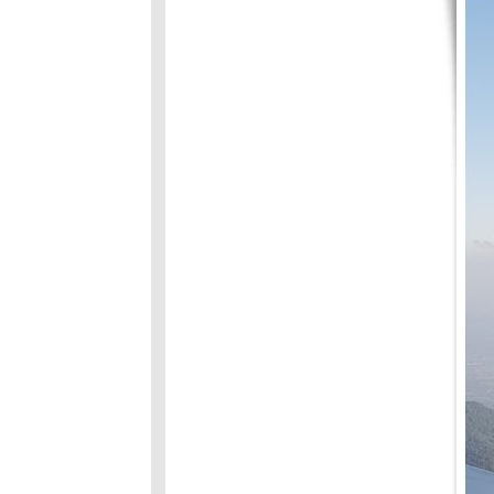
ตะพาบ หลัก
กม.ที่324: หมด
คำพูด
ถนนสายนี้มี
ตะพาบ หลัก
กม.ที่323 :
นิทานที่โดนใจ
คุณ
ถนนสายนี้มี
ตะพาบ หลัก
กม.ที่ 322 :
เพลงไหนที่ตรง
กับชีวิตคุณ
ถนนสายนี้มี
ตะพาบ หลัก
กิโลเมตรที่
321 : ตาสว่าง
ถนนสายนี้มี
ตะพาบ หลัก
กม.#320 : แอบ