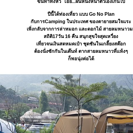
ขืนทำทั้งหัว โอ๊ย...ฝืนหนังหน้าตัวเองเกินไป๊
ปีนี้ได้ท่องเที่ยว แบบ Go No Plan
กับการCamping ในประเทศ ของตายายสมใจแระ
เพิ่งกลับจากการล่าหมอก และดอกไม้ สายลมหนาวม
สถิติ17วัน 16 คืน สนุกสุขใจสุดเหวี่ยง
เที่ยวจนเงินสดหมดเป๋า ชุดชันในเกลี้ยงสต๊อก
ต้องนั่งซักกันในเต๊นท์ ตากสายลมหนาวที่แห้งๆ
ก็พอนุ่งต่อได้