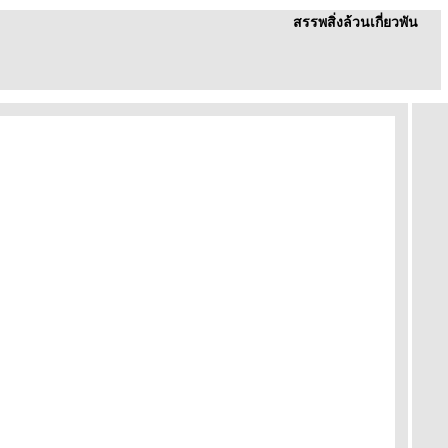
สรรพสิ่งล้วนเกี่ยวพัน