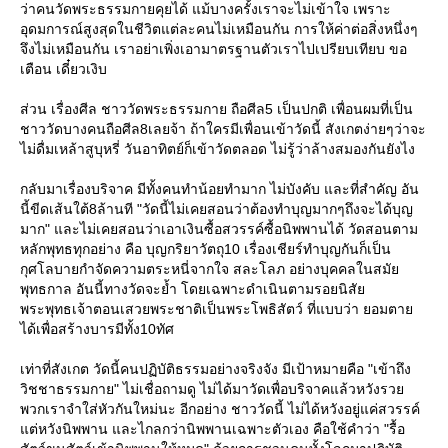
ว่าคนวัดพระธรรมกายคุยได้ แม้บางครั้งเราจะไม่เข้าใจ เพราะ
อุดมการณ์สูงสุดในชีวิตแต่ละคนไม่เหมือนกัน การให้ค่าต่อสิ่งหนึ่งๆ
จึงไม่เหมือนกัน เราอย่าเพิ่งเอามาตรฐานตัวเราไปเปรียบเทียบ ขอ
เตือน เดี๋ยวเงิบ
ส่วน เรื่องศีล ชาววัดพระธรรมกาย ถือศีล5 เป็นปกติ เพื่อนผมที่เป็น
ชาววัดบางคนถือศีล8เลยจ้า ถ้าใครมีเพื่อนเข้าวัดนี้ สังเกตง่ายๆว่าจะ
ไม่ดื่มเหล้าสูบุหรี่ วันอาทิตย์ก็เข้าวัดตลอด ไม่รู้ว่าล้างสมองกันยังไง
กลับมาเรื่องบริจาค มีทั้งคนทำน้อยทำมาก ไม่บังคับ และที่สำคัญ อัน
นี้ขีดเส้นใต้8ล้านที "วัดนี้ไม่เคยสอนว่าต้องทำบุญมากๆถึงจะได้บุญ
มาก" และไม่เคยสอนว่าเอาเงินซื้อสวรรค์ซื้อนิพพานได้ วัดสอนตาม
หลักพุทธทุกอย่าง คือ บุญกริยาวัตถุ10 เรื่องเชียร์ทำบุญกันก็เป็น
กุศโลบายกำจัดความตระหนี่จากใจ สละโลภ อย่างบุคคลในสมั
พุทธกาล อันนี้ทางวัดจะย้ำ โดยเฉพาะดำเนินตามรอยนิสั
พระพุทธเจ้าตอนเสวยพระชาติเป็นพระโพธิสัตว์ ที่แบบว่า ยอมตา
ได้เพื่อสร้างบารมีทั้ง10ทัศ
เท่าที่สังเกต วัดนี้คนปฏิบัติธรรมอย่างจริงจัง มีเป้าหมายคือ "เข้าถึง
วิชชาธรรมกาย" ไม่เชื่อถามดู ไม่ได้มาวัดเพื่อบริจาคแล้วหวังรว
พวกเราจำใส่หัวกันใหม่นะ อีกอย่าง ชาววัดนี้ ไม่ได้หวังอยู่แค่สวรรค์
ต่หวังนิพพาน และไกลกว่านิพพานเฉพาะตัวเอง คือใช้คำว่า "รื้อ