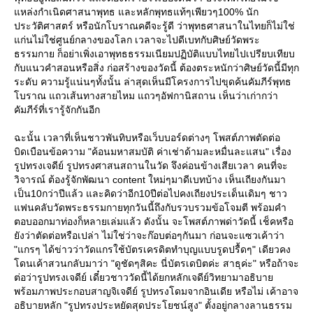
หล่งกำเนิดศาสนาพุทธ และหลักพุทธแท้ๆเพียวๆ100% นัก
ประวัติศาสตร์ หรือนักโบราณคดีจะรู้ดี ว่าพุทธศาสนาในไทยก็ไม่ใช่
ก่นไม่ใช่ศูนย์กลางของโลก เวลาจะไปดีเบทกับศิษย์วัดพระ
ธรรมกาย ก็อย่าเพิ่งเอาพุทธธรรมเนียมปฏิบัติแบบไทยไปเปรียบเทียบ
กับแนวคำสอนหรือสิ่ง ก่อสร้างของวัดนี้ ต้องตระหนักว่าศิษย์วัดนี้มีทุก
ระดับ ความรู้แน่นๆทั้งนั้น ล่าสุดเห็นมีโครงการไปขุดค้นคัมภีร์พุทธ
บราณ แถวเส้นทางสายไหม แถวๆอัฟกานิสถาน เห็นว่าเก่ากว่า
คัมภีร์ที่เรารู้จักกันอีก
ฉะนั้น เวลาที่เห็นชาวพันทิบหรือเว็บบอร์ดต่างๆ โพสต์ภาพตัดต่อ
บิดเบือนข้อความ "ค้อนมหาสมบัติ ค่าเช่าด้ามละหมื่นละแสน" เรื่อง
รูปทรงเจดีย์ รูปทรงศาสนสถานในวัด จึงค่อนข้างเสียเวลา คนที่จะ
วิจารณ์ ต้องรู้จักพัฒนา content ใหม่ๆมาดีเบทบ้าง เห็นเถียงกันมา
เป็น10กว่าปีแล้ว และคิดว่าอีก10ปีต่อไปคงเถียงประเด็นเดิมๆ ชาว
ฟนคลับวัดพระธรรมกายทุกวันนี้ถึงกับรวบรวมข้อโจมตี พร้อมคำ
ตอบออกมาท่องก็หลายเล่มแล้ว ดังนั้น จะโพสต์ภาพด่าวัดนี้ เช็คหรือ
ังว่าตัดต่อหรือเปล่า ไม่ใช่ว่าจะก๊อบต่อๆกันมา ก่อนจะแซวเค้าว่า
"แกรๆ ได้ข่าวว่าวัดแกรใช้บัตรเครดิตทำบุญแบบรูดปรื้ดๆ" เดียวคง
ดนเค้าสวนกลับมาว่า "ดูชัดๆสิคะ นี่บัตรเดบิตค่ะ สาธุค่ะ" หรือถ้าจะ
ต่อว่ารูปทรงเจดีย์ เดี๋ยวชาววัดนี้ได้ยกหลักเจดีย์วิทยามาอธิบา
พร้อมภาพประกอบสาญจิเจดีย์ รูปทรงโดมจากอินเดีย หรือไม่ เค้าอาจ
อธิบายหลัก "รูปทรงประหยัดสุดประโยชน์สูง" ตั้งอยู่กลางลานธรรม