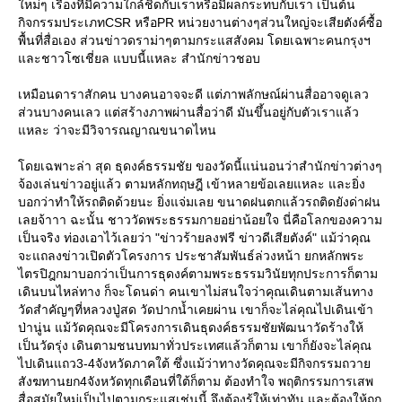
หม่ๆ เรื่องที่มีความใกล้ชิดกับเราหรือมีผลกระทบกับเรา เป็นต้น
กิจกรรมประเภทCSR หรือPR หน่วยงานต่างๆส่วนใหญ่จะเสียตังค์ซื้อ
พื้นที่สื่อเอง ส่วนข่าวดราม่าๆตามกระแสสังคม โดยเฉพาะคนกรุงฯ
ละชาวโซเชี่ยล แบบนี้แหละ สำนักข่าวชอบ
เหมือนดาราสักคน บางคนอาจจะดี แต่ภาพลักษณ์ผ่านสื่ออาจดูเลว
ส่วนบางคนเลว แต่สร้างภาพผ่านสื่อว่าดี มันขึ้นอยู่กับตัวเราแล้ว
หละ ว่าจะมีวิจารณญาณขนาดไหน
ดยเฉพาะล่า สุด ธุดงค์ธรรมชัย ของวัดนี้แน่นอนว่าสำนักข่าวต่างๆ
จ้องเล่นข่าวอยู่แล้ว ตามหลักทฤษฎี เข้าหลายข้อเลยแหละ และยิ่ง
บอกว่าทำให้รถติดด้วยนะ ยิ่งแจ่มเลย ขนาดฝนตกแล้วรถติดยังด่าฝน
เลยจ้าาา ฉะนั้น ชาววัดพระธรรมกายอย่าน้อยใจ นี่คือโลกของความ
เป็นจริง ท่องเอาไว้เลยว่า "ข่าวร้ายลงฟรี ข่าวดีเสียตังค์" แม้ว่าคุณ
จะแถลงข่าวเปิดตัวโครงการ ประชาสัมพันธ์ล่วงหน้า ยกหลักพระ
ไตรปิฎกมาบอกว่าเป็นการธุดงค์ตามพระธรรมวินัยทุกประการก็ตาม
เดินบนไหล่ทาง ก็จะโดนด่า คนเขาไม่สนใจว่าคุณเดินตามเส้นทาง
วัดสำคัญๆที่หลวงปู่สด วัดปากน้ำเคยผ่าน เขาก็จะไล่คุณไปเดินเข้า
ป่านู่น แม้วัดคุณจะมีโครงการเดินธุดงค์ธรรมชัยพัฒนาวัดร้างให้
เป็นวัดรุ่ง เดินตามชนบทมาทั่วประเทศแล้วก็ตาม เขาก็ยังจะไล่คุณ
ไปเดินแถว3-4จังหวัดภาคใต้ ซึ่งแม้ว่าทางวัดคุณจะมีกิจกรรมถวา
สังฆทานยก4จังหวัดทุกเดือนที่ใต้ก็ตาม ต้องทำใจ พฤติกรรมการเสพ
สื่อสมัยใหม่เป็นไปตามกระแสเช่นนี้ จึงต้องรู้ให้เท่าทัน และต้องให้ถูก