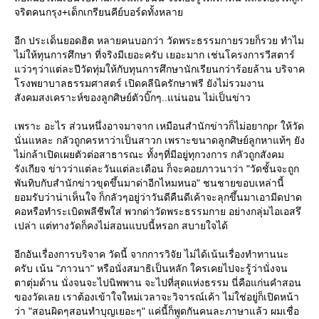
จริตคนกรุง+เด็กเกรียนคีย์บอร์ดทั้งหลา
อีก ประเด็นยอดฮิต หลายคนบอกว่า วัดพระธรรมกายรวยก็รวย ทำไม
ไม่ให้ทุนการศึกษา ที่จริงมีเยอะครับ เยอะมาก เช่นโครงการวีสตาร์
ว่วๆว่าแต่ละปีวัดทุ่มให้กับทุนการศึกษานักเรียนกว่าร้อยล้าน บริจาค
รงพยาบาลธรรมศาสตร์ เปิดคลีนิครักษาฟรี ยังไม่รวมงาน
สังคมสงเคราะห์ของลูกศิษย์ตัวบิ๊กๆ..แน่นอน ไม่เป็นข่าว
เพราะ อะไร ส่วนหนึ่งอาจมาจาก เหมือนสำนักข่าวก็ไม่อยากpr ให้วัด
นั่นแหละ กลัวถูกครหาว่าเป็นสาวก เพราะขนาดลูกศิษย์ลูกหาแท้ๆ ยัง
ไม่กล้าเปิดเผยตัวต่อสาธารณะ ทั้งๆที่มีอยู่ทุกวงการ กลัวถูกสังคม
รังเกียจ ข่าวว่าแต่ละวันแต่ละเดือน ก็จะคอยภาวนาว่า "วัดชั้นจะถูก
พันทิบกับสำนักข่าวขุดขึ้นมาด่าอีกไหมหนอ" ชนชายขอบเหล่านี้
อมรับว่าน่าเห็นใจ ก็กลัวๆอยู่ว่าวันดีคืนดีเค้าจะลุกขึ้นมาเอามีดปาด
คอหรือทำระเบิดพลีชีพใส่ พวกด่าวัดพระธรรมกาย อย่างกลุ่มไอเอสรึ
เปล่า แต่ทางวัดก็คงไม่สอนแบบนี้หรอก สบายใจได้
อีกอันเรื่องการบริจาค วัดนี้ จากการวิจัย ไม่ได้เน้นเรื่องทำทานนะ
ครับ เน้น "ภาวนา" หรือนั่งสมาธิเป็นหลัก ใครเคยไปจะรู้ว่านั่งจน
ตาตุ่มด้าน นั่งจนจะไปนิพพาน จะไปที่สุดแห่งธรรม นี่คือแก่นคำสอน
ของวัดเลย เราต้องเข้าใจใหม่เวลาจะวิจารณ์เค้า ไม่ใช่อยู่ก็เปิดหน้า
ว่า "สอนผิดๆสอนทำบุญเยอะๆ" แค่นี้ก็พูดกันคนละภาษาแล้ว ผมเชื่อ