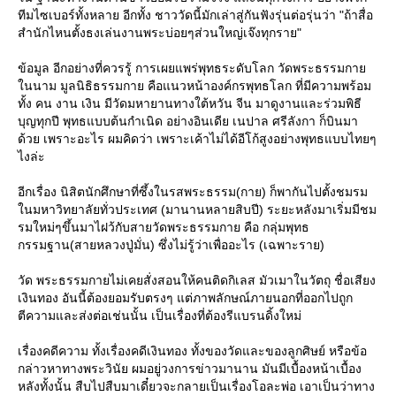
ทีมไซเบอร์ทั้งหลาย อีกทั้ง ชาววัดนี้มักเล่าสู่กันฟังรุ่นต่อรุ่นว่า "ถ้าสื่อ
สำนักไหนตั้งธงเล่นงานพระบ่อยๆส่วนใหญ่เจ๊งทุกราย"
ข้อมูล อีกอย่างที่ควรรู้ การเผยแพร่พุทธระดับโลก วัดพระธรรมกา
นนาม มูลนิธิธรรมกาย คือแนวหน้าองค์กรพุทธโลก ที่มีความพร้อม
ทั้ง คน งาน เงิน มีวัดมหายานทางใต้หวัน จีน มาดูงานและร่วมพิธี
บุญทุกปี พุทธแบบต้นกำเนิด อย่างอินเดีย เนปาล ศรีลังกา ก็บินมา
ด้วย เพราะอะไร ผมคิดว่า เพราะเค้าไม่ได้อีโก้สูงอย่างพุทธแบบไทยๆ
ไงล่ะ
อีกเรื่อง นิสิตนักศึกษาที่ซึ้งในรสพระธรรม(กาย) ก็พากันไปตั้งชมรม
นมหาวิทยาลัยทั่วประเทศ (มานานหลายสิบปี) ระยะหลังมาเริ่มมีชม
รมใหม่ๆขึ้นมาไฝว้กับสายวัดพระธรรมกาย คือ กลุ่มพุทธ
กรรมฐาน(สายหลวงปู่มั่น) ซึ่งไม่รู้ว่าเพื่ออะไร (เฉพาะราย)
วัด พระธรรมกายไม่เคยสั่งสอนให้คนติดกิเลส มัวเมาในวัตถุ ชื่อเสียง
เงินทอง อันนี้ต้องยอมรับตรงๆ แต่ภาพลักษณ์ภายนอกที่ออกไปถูก
ตีความและส่งต่อเช่นนั้น เป็นเรื่องที่ต้องรีแบรนดิ้งใหม่
เรื่องคดีความ ทั้งเรื่องคดีเงินทอง ทั้งของวัดและของลูกศิษย์ หรือข้อ
กล่าวหาทางพระวินัย ผมอยู่วงการข่าวมานาน มันมีเบื้องหน้าเบื้อง
หลังทั้งนั้น สืบไปสืบมาเดี๋ยวจะกลายเป็นเรื่องโอละพ่อ เอาเป็นว่าทาง