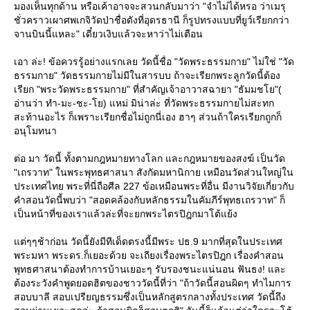
มองเห็นทุกด้าน หรือเค้าอาจจะสวนกลับมาว่า "จำไม่ได้หรอ ว่าเมรุ
ชั่วคราวเผาศพเกจิวัดป่าชื่อดังที่อุดรธานี ก็รูปทรงแบบที่ยูว์เรียกกว่า
จานบินนี้แหละ" เดี๋ยวเงิบแล้วจะหาว่าไม่เตือน
เอา ล่ะ! ข้อควรรู้อย่างแรกเลย วัดนี้ชื่อ "วัดพระธรรมกาย" ไม่ใช่ "วัด
ธรรมกาย" วัดธรรมกายไม่มีในสารบบ ถ้าจะเรียกพระลูกวัดนี้ต้อง
เรียก "พระวัดพระธรรมกาย" ที่สำคัญเจ้าอาวาสฉายา "ธัมมชโย"(
อ่านว่า ทำ-มะ-ชะ-โย) แหม่ มิน่าล่ะ ที่วัดพระธรรมกายไม่สะทก
สะท้านอะไร ก็เพราะเรียกชื่อไม่ถูกนี่เอง ฮาๆ ส่วนถ้าใครเรียกถูกก็
อนุโมทนา
ต่อ มา วัดนี้ ทั้งตามกฎหมายทางโลก และกฎหมายของสงฆ์ เป็นวัด
"เถรวาท" ในพระพุทธศาสนา สังกัดมหานิกาย เหมือนวัดส่วนใหญ่ใน
ประเทศไทย พระที่นี่ถือศีล 227 ข้อเหมือนพระที่อื่น มีงานวิจัยเกี่ยวกับ
คำสอนวัดนี้พบว่า "สอดคล้องกับหลักธรรมในคัมภีร์พุทธเถรวาท" ก็
เป็นหน้าที่ของเราแล้วล่ะที่จะยกพระไตรปิฎกมาโต้แย้ง
ต่ๆๆช้าก่อน วัดนี้ยังมีทีเด็ดตรงนี้มีพระ ปธ.9 มากที่สุดในประเทศ
พระมหา พระดร.ก็เยอะด้วย จะเถียงเรื่องพระไตรปิฎก เรื่องคำสอน
พุทธศาสนาต้องทำการบ้านเยอะๆ รับรองชนะแน่นอน ฟันธง! และ
ต้องระวังคำพูดยอดฮิตของชาววัดนี้ที่ว่า "ถ้าวัดนี้สอนผิดๆ ทำไมการ
สอบบาลี สอบเปรียญธรรมซึ่งเป็นหลักสูตรกลางทั้งประเทศ วัดนี้ถึง