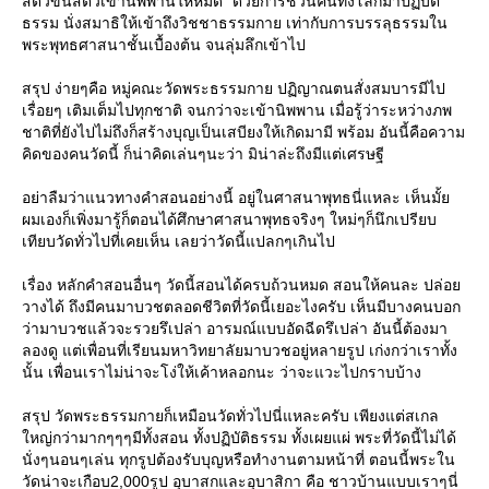
สัตว์ขนสัตว์เข้านิพพานให้หมด" ด้วยการชวนคนทั้งโลกมาปฏิบัติ
ธรรม นั่งสมาธิให้เข้าถึงวิชชาธรรมกาย เท่ากับการบรรลุธรรมใน
พระพุทธศาสนาชั้นเบื้องต้น จนลุ่มลึกเข้าไป
สรุป ง่ายๆคือ หมู่คณะวัดพระธรรมกาย ปฏิญาณตนสั่งสมบารมีไป
เรื่อยๆ เติมเต็มไปทุกชาติ จนกว่าจะเข้านิพพาน เมื่อรู้ว่าระหว่างภพ
ชาติที่ยังไปไม่ถึงก็สร้างบุญเป็นเสบียงให้เกิดมามี พร้อม อันนี้คือความ
คิดของคนวัดนี้ ก็น่าคิดเล่นๆนะว่า มิน่าล่ะถึงมีแต่เศรษฐี
อย่าลืมว่าแนวทางคำสอนอย่างนี้ อยู่ในศาสนาพุทธนี่แหละ เห็นมั้
ผมเองก็เพิ่งมารู้ก็ตอนได้ศึกษาศาสนาพุทธจริงๆ ใหม่ๆก็นึกเปรียบ
เทียบวัดทั่วไปที่เคยเห็น เลยว่าวัดนี้แปลกๆเกินไป
เรื่อง หลักคำสอนอื่นๆ วัดนี้สอนได้ครบถ้วนหมด สอนให้คนละ ปล่อ
วางได้ ถึงมีคนมาบวชตลอดชีวิตที่วัดนี้เยอะไงครับ เห็นมีบางคนบอก
ว่ามาบวชแล้วจะรวยรึเปล่า อารมณ์แบบอัดฉีดรึเปล่า อันนี้ต้องมา
ลองดู แต่เพื่อนที่เรียนมหาวิทยาลัยมาบวชอยู่หลายรูป เก่งกว่าเราทั้ง
นั้น เพื่อนเราไม่น่าจะโง่ให้เค้าหลอกนะ ว่าจะแวะไปกราบบ้าง
สรุป วัดพระธรรมกายก็เหมือนวัดทั่วไปนี่แหละครับ เพียงแต่สเกล
หญ่กว่ามากๆๆๆมีทั้งสอน ทั้งปฏิบัติธรรม ทั้งเผยแผ่ พระที่วัดนี้ไม่ได้
นั่งๆนอนๆเล่น ทุกรูปต้องรับบุญหรือทำงานตามหน้าที่ ตอนนี้พระใน
วัดน่าจะเกือบ2,000รูป อุบาสกและอุบาสิกา คือ ชาวบ้านแบบเราๆนี่