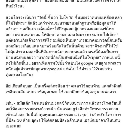
สอบผ่านเยอะสุดล่ะ ถ้าสอนผิดก็สอบตกสิ" อันนี้ก็แล้วแต่ว่าใครจะโต้
คืนยังไงนะ
ส่วนใครจะเห็นว่า "วัดนี้ ชั้นว่า ไม่ใช่วัด ชั้นมองว่าคนห่มเหลืองเหล่า
นี้ไม่ใช่พระ" ก็แล้วแต่ว่าท่านจะหาพยานหลักฐานหรือข้อมูลมาโต้
้งเอา ขอเป็นประเด็นเด็ดๆให้ถึงหูคณะผู้ปกครองคณะสงฆ์ไท
อย่างมหาเถรสมาคม ให้ตัดขาด บอยคอตวัดพระธรรมกายไปเล้ยย!
ต่พอวันเกิดเจ้าอาวาสทีไร ผมก็ยังเห็นมหาเถรสมาคมมาวัดนี้กันพรึ่บ
ถมมีพระเกือบแสนๆมาพร้อมกันในวันนั้นด้วย จะว่าจ้างมาก็ไม่ใช่
ไม่คุ้มค่ารถ ผมลงพื้นที่สัมภาษณ์มาหลายหนแล้ว ตรงนี้ต้องเป็นการ
บ้านหนักหน่อยว่า "หากวัดนี้ถือเป็นลัทธิหนึ่งที่ไม่ใช่พุทธ" ภาพแบบนี้
คงไม่เกิดขึ้น! ..อยากเห็นภาพใช่มั้ยว่าเป็นไง google เลยลูก! พวกเรา
ถนัดอยู่แล้วหาข้อมูลจากgoogleน่ะ จัดไป ใช้คำว่า "22เมษาวัน
คุ้มครองโลก"นะ
อ้อ!เกือบลืมบอก เป็นเกร็ดเล็กๆน้อย ว่าจะเอาไว้ตอนท้าย แต่กลัวพิมพ์
เพลินจนลืม แบบว่าข้อมูลเยอะ ใช้เวลาศึกษาข้อมูลอยู่นานพอควร
เช่น - สมัยเด็ก ใครเคยอ่านมงคลชีวิต38ประการ แล้วทางโรงเรียนก็
จะให้สอบธรรมะทางก้าวหน้า นั่นแหละยูว์ เสียท่าวัดพระธรรมกา
เข้าแล้วล่ะ วัดนี้เค้าทุ่มทุนเผยแผ่ธรรมะ แว่วๆมาว่าสำหรับโครงการ
นี้ปีละ 30 ล้าน อุตะ! ให้เด็กสอบปีละ5ล้านคน เอาเงินมาจากไหนกัน
เยอะแยะ