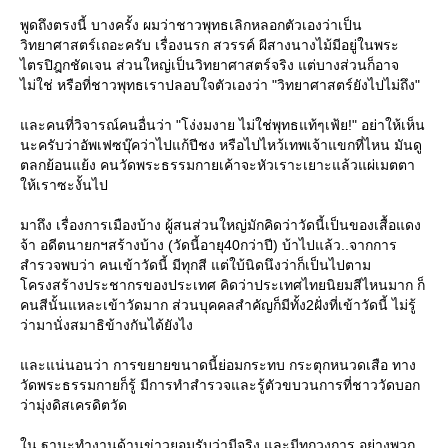
พูดถึงตรงนี้ บางครั้ง ผมว่าชาวพุทธเลิกหลอกตัวเองว่าเป็น
วิทยาศาสตร์เถอะครับ เรื่องนรก สวรรค์ ผีสางนางไม้มีอยู่ในพระ
ไตรปิฎกชัดเจน ส่วนใหญ่เป็นวิทยาศาสตร์จริง แต่บางส่วนก็อาจ
ไม่ใช่ หรือที่ชาวพุทธเราปลอบใจตัวเองว่า "วิทยาศาสตร์ยังไปไม่ถึง"
ละคนที่วิจารณ์คนอื่นว่า "โง่งมงาย ไม่ใช่พุทธแท้ๆเฟ้ย!" อย่าให้เห็น
นะครับว่าอัพเฟซบุ๊คว่าไปแก้ปีชง หรือไปไหว้เทพเจ้าแขกที่ไหน มันดู
ตลกย้อนแย้ง คนวัดพระธรรมกายเค้าจะหัวเราะเยาะแล้วแผ่เมตตา
ห้เราซะงั้นไป
มาถึง เรื่องการเมืองบ้าง ผู้สนส่วนใหญ่มักคิดว่าวัดนี้เป็นของเสื้อแดง
จ้า อดีตนายกฯสร้างบ้าง (วัดนี้อายุ40กว่าปี) บ้าไปแล้ว..จากการ
สำรวจพบว่า คนเข้าวัดนี้ มีทุกสี แต่ใบ้นิดนึงว่าก็เป็นไปตาม
ครงสร้างประชากรของประเทศ คิดว่าประเทศไทยนิยมสีไหนมาก ก็
คนสีนั้นแหละเข้าวัดมาก ส่วนบุคคลสำคัญก็มีทั้ง2ฝั่งที่เข้าวัดนี้ ไม่รู้
ว่ามานั่งสมาธิข้างกันได้ยังไง
ละแน่นอนว่า การขยายขนาดนี้ย่อมกระทบ กระตุกหนวดเสือ ทาง
วัดพระธรรมกายก็รู้ มีการทำสำรวจและรู้ตัวขบวนการที่ชาววัดบอก
ว่ามุ่งดิสเครดิตวัด
น ฐานะทำงานด้านข่าวยอมรับว่ามีจริง และมีทุกวงการ อย่างพวก