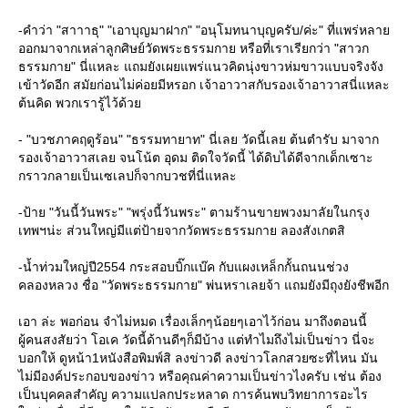
-คำว่า "สาาาธุ" "เอาบุญมาฝาก" "อนุโมทนาบุญครับ/ค่ะ" ที่แพร่หลา
ออกมาจากเหล่าลูกศิษย์วัดพระธรรมกาย หรือที่เราเรียกว่า "สาวก
ธรรมกาย" นี่แหละ แถมยังเผยแพร่แนวคิดนุ่งขาวห่มขาวแบบจริงจัง
เข้าวัดอีก สมัยก่อนไม่ค่อยมีหรอก เจ้าอาวาสกับรองเจ้าอาวาสนี่แหละ
ต้นคิด พวกเรารู้ไว้ด้ว
- "บวชภาคฤดูร้อน" "ธรรมทายาท" นี่เลย วัดนี้เลย ต้นตำรับ มาจาก
รองเจ้าอาวาสเลย จนโน้ต อุดม ติดใจวัดนี้ ได้ดิบได้ดีจากเด็กเซาะ
กราวกลายเป็นเซเลปก็จากบวชที่นี่แหละ
-ป้าย "วันนี้วันพระ" "พรุ่งนี้วันพระ" ตามร้านขายพวงมาลัยในกรุง
เทพฯน่ะ ส่วนใหญ่มีแต่ป้ายจากวัดพระธรรมกาย ลองสังเกตสิ
-น้ำท่วมใหญ่ปี2554 กระสอบบิ๊กแบ๊ค กับแผงเหล็กกั้นถนนช่วง
คลองหลวง ชื่อ "วัดพระธรรมกาย" พ่นหราเลยจ้า แถมยังมีถุงยังชีพอีก
เอา ล่ะ พอก่อน จำไม่หมด เรื่องเล็กๆน้อยๆเอาไว้ก่อน มาถึงตอนนี้
ผู้คนสงสัยว่า โอเค วัดนี้ด้านดีๆก็มีบ้าง แต่ทำไมถึงไม่เป็นข่าว นี่จะ
บอกให้ ดูหน้า1หนังสือพิมพ์สิ ลงข่าวดี ลงข่าวโลกสวยซะที่ไหน มัน
ไม่มีองค์ประกอบของข่าว หรือคุณค่าความเป็นข่าวไงครับ เช่น ต้อง
เป็นบุคคลสำคัญ ความแปลกประหลาด การค้นพบวิทยาการอะไร