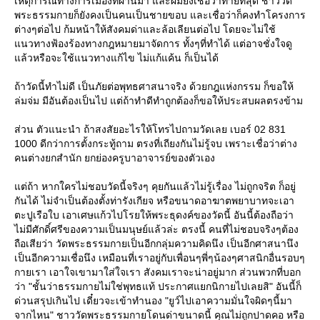
เหตุการณ์ทางการเมืองที่ผ่านมา และผมยังเชื่อว่าท้ายที่สุด ชาววัด
พระธรรมกายก็ยังคงเป็นคนเป็นชายขอบ และเชื่อว่าก็คงทำโครงการ
ต่างๆต่อไป ก้มหน้าให้สังคมด่าและล้อเลียนต่อไป โดยจะไม่ใช้
นวทางฟ้องร้องทางกฎหมายมาจัดการ ทั้งๆที่ทำได้ แต่อาจชั่งใจดู
ล้วหรือจะใช้แนวทางแก้ไข ไม่แก้แค้น ก็เป็นได้
ถ้าวัดนี้ทำไม่ดี เป็นภัยต่อพุทธศาสนาจริง ด้วยกฎแห่งกรรม ก็ขอให้
ล่มจ่ม มีอันต้องเป็นไป แต่ถ้าทำดีทำถูกต้องก็ขอให้ประสบผลตรงข้าม
ส่วน ตัวแนะนำ ถ้าสงสัยอะไรให้โทรไปถามวัดเลย เบอร์ 02 831
1000 ดีกว่าการตั้งกระทู้ถาม ตรงที่เถียงกันไม่รู้จบ เพราะเชื่อว่าต่าง
คนต่างยกสำนัก ยกย่องครูบาอาจารย์ของตัวเอง
ต่ถ้า หากใครไม่ชอบวัดนี้จริงๆ คุยกันแล้วไม่รู้เรื่อง ไม่ถูกจริต ก็อยู่
กันได้ ไม่จำเป็นต้องตั้งท่ารังเกียจ หรือขนาดอาฆาตพยาบาทจะเอา
ตะปูเรือใบ เอาเศษแก้วไปโรยให้พระธุดงค์ของวัดนี้ อันนี้ต้องถือว่า
ไม่มีศักดิ์ศรีของความเป็นมนุษย์แล้วล่ะ ตรงนี้ คนที่ไม่ชอบจริงๆต้อง
ถือเสียว่า วัดพระธรรมกายเป็นอีกกลุ่มความคิดนึง เป็นอีกศาสนานึง
เป็นอีกความเชื่อนึง เหมือนที่เราอยู่กับเพื่อนๆพี่ๆน้องๆศาสนิกอื่นรอบๆ
กายเรา เอาใจเขามาใส่ใจเรา สังคมเราจะน่าอยู่มาก ส่วนพวกที่บอก
ว่า "ชั้นว่าธรรมกายไม่ใช่พุทธแท้ ประกาศแยกนิกายไปเลยสิ" อันนี้ก็
ด่วนสรุปเกินไป เดี๋ยวจะเข้าทำนอง "ยูว์ไปเอาความมั่นใจผิดๆนี้มา
จากไหน" ชาววัดพระธรรมกายโดนด่าขนาดนี้ คุณไม่ถูกปาดคอ หรือ