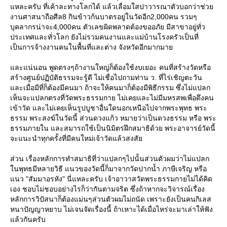
หละครับ ที่เค้าละทางโลกได้ แล้วเลื่อมใสปาวารณาตัวบอกว่าช่ว
งานศาสนาถือศีล8 กินข้าวก้นบาตรอยู่ในวัดอีก2,000คน รวมๆ
บุคลากรน่าจะ4,000คน ตัวเลขผิดพลาดต้องขออภัย มีสาขาอยู่ทั่ว
ประเทศและทั่วโลก ยังไม่รวมคนงานและแม่บ้านโรงครัวเป็นที่
เป็นการจ้างงานคนในพื้นที่และต่าง จังหวัดอีกมากมา
ละแน่นอน พูดตรงๆถ้างานใหญ่ก็ต้องใช้งบเยอะ คนที่สร้างวัดหรือ
สร้างศูนย์ปฏิบัติธรรมจะรู้ดี ไม่เชื่อไปถามท่าน ว. ที่ไร่เชิญตะวัน
ละเมื่อมีที่ก็ต้องมีคนมา ถ้าจะให้คนมาก็ต้องมีพิธีกรรม ซึ่งไม่แปลก
เห็นจะแปลกตรงที่วัดพระธรรมกาย ไม่เคยและไม่มีมหรสพเพื่อดึงคน
เข้าวัด และไม่เคยเห็นรูปบูชาอื่นใดนอกเหนือไปจากพระพุทธ พระ
ธรรม พระสงฆ์ในวัดนี้ ส่วนดวงแก้ว หมายว่าเป็นดวงธรรม หรือ พระ
ธรรมภายใน และสมารถใช้เป็นนิมิตรฝึกสมาธิด้วย พระอาจารย์วัดนี้
จะแนะนำทุกครั้งที่มีคนใหม่เจ้าวัดแล้วสงสั
ส่วน เรื่องหลักการทำสมาธิที่ว่าแปลกๆไปนั้นส่วนตัวผมว่าไม่แปลก
นพุทธมีหลายวิธี แนวของวัดนี้ก็มาจากวัดปากน้ำ ภาษีเจริญ หรือ
นว "สัมมาอรหัง" นี่แหละครับ เจ้าอาวาสวัดพระธรรมกายไม่ได้คิด
เอง ชอบไม่ชอบอย่างไรก็ว่ากันตามจริต ซึ่งถ้าหากจะวิจารณ์เรื่อง
หลักการวิปัสนาก็ต้องแม่นๆส่วนตัวผมไม่ถนัด เพราะยังเป็นคนกิเลส
หนาปัญญาหยาบ ไม่เจนจัดเรื่องนี้ ถ้าเหาะได้เมื่อไหร่จะมาเล่าให้ฟัง
ล้วกันครับ