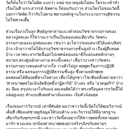
วัดก็มั่นใจว่าวัดไม่ผิด แบบว่า แหม่ ขนาดยุงยังไม่ตบ ใครจะกล้าทำ
เรื่องไม่ดี นรก-สวรรค์ นิพพาน ก็สอนกันปาวๆ ส่วนใครไม่ชอบวัดนี้
บอกว่าวัดผิด ก็ว่ากันไปตาม พยานหลักฐานในกระบวนการยุติธรรม
ไม่ใช่ศาลเตี้
ส่วนเรื่องวงในลูก ศิษย์ลูกหาสายแนวคำสอนวิชชาธรรมกายของ
หลวงปู่สดเอง ก็ใช่ว่าจะราบรื่นเป็นทองแผ่นเดียวกัน วัดพระ
ธรรมกายเองจะถูกค่อนแคะ เช่นว่า อ่ะโด่วว!สอนสมาธิได้แค่เบสิคๆ
บ้าง เจ้าอาวาสไม่ได้บรรลุวิชชาธรรมกายชั้นสูงบ้าง เรื่องผู้สืบทอด
บ้าง เวลาพระจากวัดนี้ออกไปเทศน์สอนสมาธิก็บอกแค่หลักง่ายๆ
สบายๆ ตรงศูนย์กลางกาย ตรงนี้แหละ! เชื่อว่าบางชาววัดพระ
ธรรมกายบางคนคงลำบากใจ วางตัวไม่ถูก พอพูดเรื่องการปฏิบัติ
ธรรม หรือ ผลของการปฏิบัติธรรมชั้นสูง ซึ่งตามหลักพุทธ
ผลพลอยได้คือฤทธิ์ทางใจต่างๆ เดี๋ยวได้ถูกชาวโซเชียลทั้งหลายหาว่า
"ศาสนาพุทธไม่เน้นอิทธิฤทธิ์ปาฏิหาริย์" บ้างล่ะ หรือ "อวดอุตริฯ" บ้าง
ล่ะ อืมม สรุปจะเอาไงกันแน่ ผมเลยคิดได้ว่า พระหรือบุคลากรวัดนี้ได้
ต่อยู่เฉยๆ ทำแบบที่เคยทำมานั่นแหละ เจ็บตัวน้อยสุด
เรื่องของการวิจารณ์ เท่าที่สัมผัส ผมว่าชาววัดนี้เปิดใจให้คุณวิจารณ์
เต็มที่ เพียงแต่ช่วยดูข้อมูลให้รอบด้าน และวิจารณ์ให้มีมาตรฐาน
เดียวกันกับทุกๆกรณี และชาววัดนี้คงอยากให้ชาวพุทธทั้งหลายออก
มารัก หวงแหน ปกป้องศาสนาพุทธอย่างจริงๆจังๆกับหลายๆ