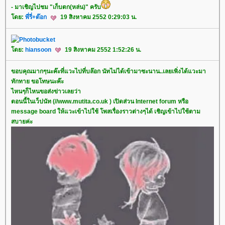
- มาเชิญไปชม "เก็บตก(หล่น)" ครับ
ดย:
พี่รี่+ต๊อก
19 สิงหาคม 2552 0:29:03 น.
ดย:
hiansoon
19 สิงหาคม 2552 1:52:26 น.
ขอบคุณมากๆนะค๊ะที่แวะไปที่บล๊อก นัทไม่ได้เข้ามาซะนาน..เลยเพิ่งได้แวะมา
ทักทาย ขอโทษนะค๊ะ
ไหนๆก็ไหนขอส่งข่าวเลยว่า
ตอนนี้ในเว็ปนัท (//www.mutita.co.uk ) เปิดส่วน Internet forum หรือ
message board ให้แวะเข้าไปใช้ โพสเรื่องราวต่างๆได้ เชิญเข้าไปใช้ตาม
สบายค่ะ