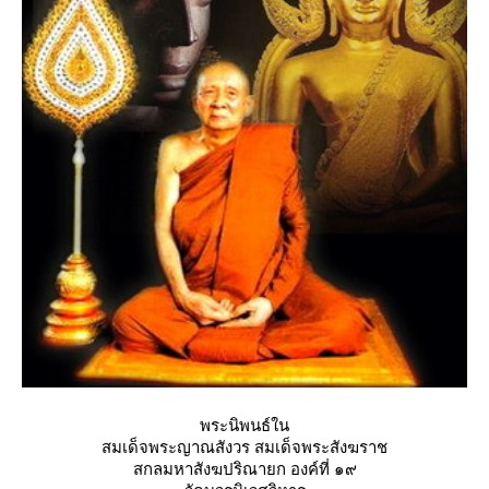
พระนิพนธ์ใน
สมเด็จพระญาณสังวร สมเด็จพระสังฆราช
สกลมหาสังฆปริณายก องค์ที่ ๑๙