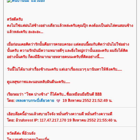
สวัสดีครับ
คงไม่ใช่แค่ฝนไล่ช้างอย่างเดียวแล้วหล่ะครับคุณปุ๊ก คงต้องเป็นฝนไล่คนสอนช้าง
ล้วหล่ะครับ ฮะฮะฮะ...
เมื่อก่อนเคยคิดว่ารักนั้นคือการครอบครอง แต่ตอนนี้ผมกับคิดว่ามันไม่ใช่อย่าง
นั้นครับ ความรักมันมีความหมายดีๆ และยิ่งใหญ่กว่านั้นเยอะครับ ผมถึงได้คิด
อย่างนั้นครับ ก็คงมีอีกมากมายหลายคนนะครับที่คิดอย่างนี้.....
วันนี้ไม่ได้มาเล่าเรื่องช้างนะครับ แต่เอาเรื่องแมวๆ มานินทาให้ฟังครับ.....
ดูแลสุขภาพและนอนหลับฝันดีนะครับ.....
เรียกผมว่า "โชค ปางช้าง" ก็ได้ครับ...ชื่อเหมือนมือปืนดี อิอิอิ
ดย:
เพลงดาบกระบี่เดียวดา
19 สิงหาคม 2552 21:52:49 น.
เฮ้อบล๊อคนี้อ่านแล้วสบายใจจัง หมั่นสร้างความดี หมั่นสร้างความดี
ดย: อ้วนforest IP: 117.47.217.170 19 สิงหาคม 2552 21:55:40 น.
หวัดดีค่ะ พี่อ้วนจัง
ห แอบซุ่มมาตอนไหนเนี่