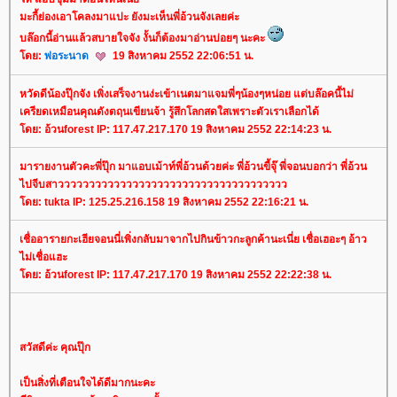
มะกี้ย่องเอาโคลงมาแปะ ยังมะเห็นพี่อ้วนจังเลยค่ะ
บล๊อกนี้อ่านแล้วสบายใจจัง งั้นก็ต้องมาอ่านบ่อยๆ นะคะ
ดย:
พ่อระนาด
19 สิงหาคม 2552 22:06:51 น.
หวัดดีน้องปุ๊กจัง เพิ่งเสร็จงานง่ะเข้าเนตมาแจมพี่ๆน้องๆหน่อย แต่บล๊อคนี้ไม่
เครียดเหมือนคุณดังตฤนเขียนจ้า รู้สึกโลกสดใสเพราะตัวเราเลือกได้
ดย: อ้วนforest IP: 117.47.217.170 19 สิงหาคม 2552 22:14:23 น.
มารายงานตัวคะพี่ปุ๊ก มาแอบเม้าท์พี่อ้วนด้วยค่ะ พี่อ้วนขี้จุ๊ พี่จอนบอกว่า พี่อ้วน
ไปจีบสาววววววววววววววววววววววววววววววววววววว
ดย: tukta IP: 125.25.216.158 19 สิงหาคม 2552 22:16:21 น.
เชื่ออารายกะเฮียจอนนี่เพิ่งกลับมาจากไปกินข้าวกะลูกค้านะเนี่ย เชื่อเฮอะๆ อ้าว
ไม่เชื่อแฮะ
ดย: อ้วนforest IP: 117.47.217.170 19 สิงหาคม 2552 22:22:38 น.
สวัสดีค่ะ คุณปุ๊ก
เป็นสิ่งที่เตือนใจได้ดีมากนะคะ