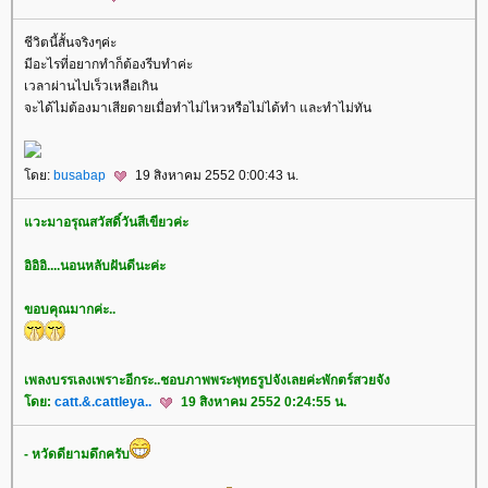
ชีวิตนี้สั้นจริงๆค่ะ
มีอะไรที่อยากทำก็ต้องรีบทำค่ะ
เวลาผ่านไปเร็วเหลือเกิน
จะได้ไม่ต้องมาเสียดายเมื่อทำไม่ไหวหรือไม่ได้ทำ และทำไม่ทัน
ดย:
busabap
19 สิงหาคม 2552 0:00:43 น.
วะมาอรุณสวัสดิ์วันสีเขียวค่ะ
อิอิอิ....นอนหลับฝันดีนะค่ะ
ขอบคุณมากค่ะ..
เพลงบรรเลงเพราะอีกระ..ชอบภาพพระพุทธรูปจังเลยค่ะพักตร์สวยจัง
ดย:
catt.&.cattleya..
19 สิงหาคม 2552 0:24:55 น.
- หวัดดียามดึกครับ