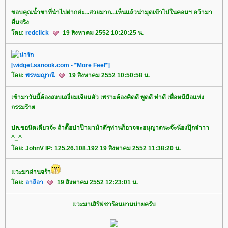
ขอบคุณน้ำชาที่นำไปฝากค่ะ...สวยมาก...เห็นแล้วน่ามุดเข้าไปในคอมฯ คว้ามา
ดื่มจริง
ดย:
redclick
19 สิงหาคม 2552 10:20:25 น.
[widget.sanook.com - *More Feel*]
ดย:
พรหมญาณี
19 สิงหาคม 2552 10:50:58 น.
เข้ามาวันนี้ต้องสงบเสงี่ยมเจียมตัว เพราะต้องคิดดี พูดดี ทำดี เพื่อหนีมือแห่ง
กรรมร้า
ปล.ขอนิดเดียวจ้ะ ถ้าตื๊อปาป๊ามาม้าดีๆท่านก็อาจจะอนุญาตนะจ๊ะน้องปุ๊กจ๋าาา
^_^
ดย: JohnV IP: 125.26.108.192 19 สิงหาคม 2552 11:38:20 น.
วะมาอ่านจร้า
ดย:
อาลีอา
19 สิงหาคม 2552 12:23:01 น.
วะมาเสิร์ฟชาร้อนยามบ่ายครับ