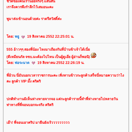
ชีวิตของคนเราน้อยจริงๆ แสนสั้น
เราจึงควรพึงรำลึกไว้เสมอนะคะ
พูมาส่งเข้านอนด้วยค่ะ ราตรีสวัสดิ์ค่ะ
ดย:
พธู
19 สิงหาคม 2552 22:25:01 น.
555 อ้าวๆๆ สองพี่น้อง ไหงมาเถียงกันที่บ้านข้าเจ้าได้เนี่
(ดีเหมียนกัล จขบ.มะต้องไปไหน เป็นผู้ดูเอ๊ย ผู้อ่านก็พอนิ)
ดย:
พ่อระนาด
19 สิงหาคม 2552 22:26:19 น.
พี่อ้วน นี่มันนอกเวลาราชการนะคะ เพิ่งทานข้าวกะลูกค้าเสร็จนี่หมายความว่าไง
คะ ลูกค้า VIP มั๊ง คริคริ
ปกติทำงานมิเห็นห่างหายจากจอ แต่กะลูกค้ารายนี้ทำพี่ห่างหายไปหลายวัน
ท่าทางที่พี่จอนบอกจะจริง คริคริ
เอ๊า! พี่จอนเอาคริป มายืนยังเร้ววววววววว