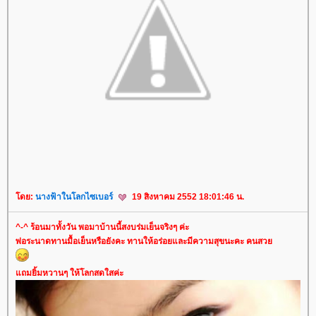
ดย:
นางฟ้าในโลกไซเบอร์
19 สิงหาคม 2552 18:01:46 น.
^-^ ร้อนมาทั้งวัน พอมาบ้านนี้สงบร่มเย็นจริงๆ ค่ะ
พ่อระนาดทานมื้อเย็นหรือยังคะ ทานให้อร่อยและมีความสุขนะคะ คนสว
ถมยิ้มหวานๆ ให้โลกสดใสค่ะ