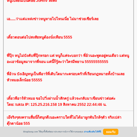
หนูเปลี่ยนเป็นศิษย์ JoHnV ละคะ
เอ......ว่าแต่แหล่งข่าวหนูหายไปไหนเนี่ย ไม่มาช่วยเชียร์เล
เดี๋ยวตอนต่อไปสงสัยหนูต้องนั่งเทียน 5555
พี่ปุ๊ก หนูไม่บังคับพี่ปุ๊กหรอก แต่ หนูก็แค่จะบอกว่า พี่อ้วนอะพูดอยู่คนเดียว แต่หนู
อะเอาข้อมูลมาจากพี่จอน แค่นี้ก็รู้ละว่าใครมีพยาน 55555555555
พี่อ้วน บังเอิญหนูเป็นพีอาร์ที่เติบโตมากะครอบครัวที่เรียนกฎหมายทั้งบ้านเล
หัวหมอเล็กน้อย 55555
เดี๋ยวพีอาร์หัวหมอ ขอไปวิ่งผ่านน้ำสักครู่ แล้วจะกลับมาเขียนข่าวต่อค่ะ
ดย: tukta IP: 125.25.216.158 19 สิงหาคม 2552 22:44:46 น.
เอ๊จริงๆสงครามสื่อนี่ก็สนุกดีเนอะคราบใดที่ไม่ได้มาผูกพันใกล้ๆตัว จริงเปล่า
ตุ๊กตาน้อย 555
BlogGang.com ใช้คุกกี้เพื่อพัฒนาประสบการณ์การใช้งานของคุณ
อ่านเพิ่มเติมได้ที่นี่
ดย: อ้วนforest IP: 117.47.217.170 19 สิงหาคม 2552 22:47:17 น.