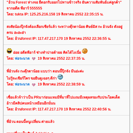
"อ้วน Forest ห่างจอ ยืดอกรับออกไปทานข้าวจริง ยันความสัมพันธ์แค่ลูกค้า"
จากอดีต พีอาร์ 555555
ดย: tukta IP: 125.25.216.158 19 สิงหาคม 2552 22:35:15 น.
สงสัยน้องปุ๊กจังต้องเลือกเชียร์แล้ว ระหว่างตุ๊กตาน้อย ศิษย์มิส กะ อ้วนจัง ตังอยู่
ครบ ฮะฮะฮ่า
ดย: อ้วนforest IP: 117.47.217.170 19 สิงหาคม 2552 22:36:55 น.
อ่อย อดีตพีอาร์ ช่างทำปายด้ายย คิดได้ไงเนี่
ดย:
พ่อระนาด
19 สิงหาคม 2552 22:37:35 น.
พี่อ้วนจัง กะตุ๊กตาน้อย แบบว่า ตอนนี้ปุ๊กจัง มึนอ่ะค่ะ
ไม่รู้จะเชียร์ใคร ขอยืนดูเฉยๆ ดีก่า
ดย:
พ่อระนาด
19 สิงหาคม 2552 22:38:59 น.
เชื่อแล้วจ้าว่าเป็น PRมาก่อนแหมมีที่มาที่ไปแถมมีเหตุผลรองรับประโยคเด็ด
อ้าวมีคลิปคนหน้าเหมือนอีกนั่นน
ดย: อ้วนforest IP: 117.47.217.170 19 สิงหาคม 2552 22:40:56 น.
พี่อ้วน ตอนนี้หนูเปลี่ยน ค่ายแล้ว