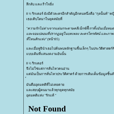
ลึกลับ และเร้าใจยิ่ง
8 ½ ริกเตอร์ ยังมีตัวละครอีกสำคัญอีกคนหนึ่งคือ "กุลนัันท์" 
เธอเติบโตมาในยุคสมัยที่
"ความรักไม่ต่างจากแผ่นกระดาษคลีเน็กซ์ทีีเราทิ้งมันเมื่อห
ละจอมปลอมที่ปรากฏอยู่ในบทเพลง ละครโทรทัศน์ และภาพยนตร
ที่ไหนสักแห่ง"
(หน้า95)
ละเมื่อฟูจินำเธอไปค้นพบหลักฐานชิ้นเล็กๆ ในประวัติศาสตร์ช
บบเดิมที่แสนงดงามอันนั้น
8 ½ ริกเตอร์
จึงไม่ใช่แค่การสั่นไหวคนอ่าน
ต่มันเป็นการสั่นไหวประวัติศาตร์ ด้วยการเติมเต็มข้อมูลชิ้น
มันคืออุดมคติที่ไม่เคยตา
ละสยบผู้คนมาแล้วทุกยุคทุกสมั
อุดมคติแห่ง "รักแท้ "