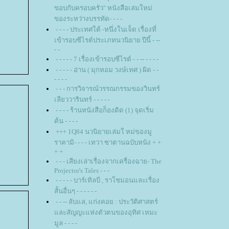
ขอบกับครอบครัว" หนังสือเล่มใหม่
ของระหว่างบรรทัด- - - -
- - - - ประเทศใต้ -หนึ่งในเจ็ด เรื่องที่
เข้ารอบซีไรต์ประเภทนวนิยาย ปีนี้ - --
- -
- - - - - 7 เรื่องเข้ารอบซีไรต์ - - -- - - - -
- - - - - อ่าน ( มุกหอม วงษ์เทศ ) ผิด - -
- - - -
- - - การวิจารณ์วรรณกรรมของวินทร์
เลียววารินทร์ - - - - -
- - - - ร้านหนังสือก็องดิด (1) จุดเริ่ม
ต้น - - - -
+++ 1Q84 นวนิยายเล่มใ หม่ของมู
ราคามิ- - - - เทวา ซาตานฉบับหนัง + +
+ +
- - - เสียงเล่าเรื่องจากเครื่องฉาย- The
Projector's Tales - - -
- - - - - บาร์เทิลบี , ราโชมอนและเรื่อง
สั้นอื่นๆ - - - - - -
- - -- ลับแล, แก่งคอย : ประวัติศาสตร์
ละสัญญะแห่งตัวตนของอุทิศ เหมะ
มูล - - - -