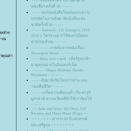
- - - - หนังสือที่ได้จากงานสัปดาห์
หนังสือฯ ครั้งที่ 38 - - - -- -
- - -- - พบกับหนังสือใหม่ของระหว่าง
บรรทัดในงานสัปดาห์หนังสือแห่ง
ชาติครั้งที่ 38 - - - - -
- - - - - Farewell - J.D. Salinger ( 1919-
ศสลัวๆ
2010 )- ใครจะอยากได้ดอกไม้ตอน
บราณ
ตายไปแล้วล่ะ - - - - - -
- - - - - - - - - ภาพนิ่งจากหนังเรื่อง
Norwegian Wood - - - - - - - - - -
หาคุณค่า
- - - - Baby don' t sniff : เมื่อรัฐจะเข้า
มาดูทุกอย่างในอินเตอร์เน็ต
- - - - - - - Happy Birthday Haruki
Murakami - - -- -- - --
- - -- - สัปดาห์เปิดโลกการอ่าน และ
"เธอคือชีวิต" - - - - -
- - - - - เกร็ดความคิดบนก้าววิ่ง-ฮารูกิ
มูราคามิ ความเรียงที่ทำให้เราร้องไห้
- - - - -
-- -- Julie and Julia: 365 Days, 524
Recipes, and Many Many Blogs- -- -
+ + + + + + + คารวะ 60 ปี เสกสรรค์
ประเสริฐกุล + + + + + + + +