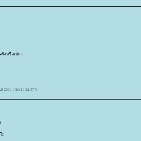
จริงหรือเปล่า
ันธ์ 2550 เวลา:13:22:37 น.
บ
ม๊ะ