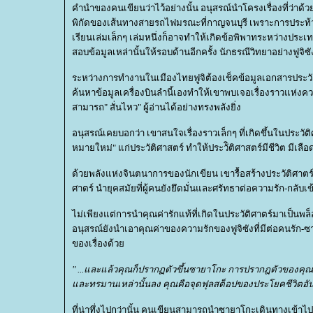
คำนำของคนเขียนว่าไว้อย่างนั้น อนุสรณ์นำโครงเรื่องที่ว่าด้วย
พิกัดของเส้นทางสายรถไฟมรณะที่กาญจนบุรี เพราะการประท้ว
เรียนเล่มเล็กๆ เล่มหนึ่งก็อาจทำให้เกิดข้อพิพาทระหว่างประ
สอบข้อมูลเหล่านั้นให้รอบด้านอีกครั้ง นักธรณีวิทยาอย่างฟูจิซั
ระหว่างการทำงานในเมืองไทยฟูจิต้องเช็คข้อมูลเอกสารประวัติ
ค้นหาข้อมูลเครื่องบินลำนี้เองทำให้เขาพบเจอเรื่องราวแห่งคว
สามารถ" สั่นไหว" ผู้อ่านได้อย่างทรงพลังยิ่ง
อนุสรณ์เคยบอกว่า เขาสนใจเรื่องราวเล็กๆ ที่เกิดขึ้นในประว
หมายใหม่" แก่ประวัติศาสตร์ ทำให้ประวัิติศาสตร์มีชีวิต มี
ด้วยพลังแห่งจินตนาการของนักเขียน เขารื้อสร้างประวัติศาต
ศาตร์ นำยุคสมัยที่ผู้คนยังยึดมั่นและศรัทธาต่อความรัก-กลั
ไม่เพียงแต่การนำคุณค่ารักแท้ที่เกิดในประวัติศาตร์มาเป็นพล
อนุสรณ์ยังนำเอาคุณค่าของความรักของฟูจิซังที่มีต่อคนรัก-
ของเรื่องด้ว
" ...และแล้วคุณก็ปรากฏตัวขึ้นซายาโกะ การปรากฎตัวของคุณได้
ละทรมานเหล่านั้นลง คุณคือจุดฟุลสต็อปของประโยคชีวิตอ
ที่น่าทึ่งไปกว่านั้น คนเขียนสามารถนำซายาโกะเดินทางเข้าไป