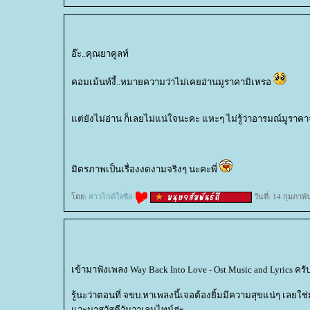
อ๊ะ..คุณยาคูลท์
คอมเม้นท์งี้..หมายความว่าไม่เคยอ่านมูราคามิเหรอ
ต่ยังไม่อ่าน ก็เลยไม่แน่ใจนะคะ แหะๆ ไม่รู้ว่าอารมณ์มูราคา
มิตรภาพเป็นเรื่องงดงามจริงๆ นะคะพี่
ดย:
สาวไกด์ใจซื่อ
วันที่: 14 กุมภาพ
เข้ามาฟังเพลง Way Back Into Love - Ost Music and Lyrics ครั
รู้นะว่าตอนที่ จขบ.หาเพลงนี้เจอต้องยิ้มมีความสุขแน่ๆ เลยใช่
วะมาสวัสดีวันวาเลนไทน์ฮ่ะ