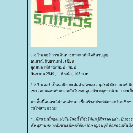
8 ½ ริกเตอร์ การเดินทางตามหาหัวใจที่สาบสูญ
อนุสรณ์ ติปยานนท์ : เขียน
สุดสัปดาห์สำนักพิมพ์ : พิมพ์
กันยายน 2549 , 118 หน้า , 105 บาท
8 ½ ริกเตอร์ เป็นนวนิยายเล่มล่าสุดของ อนุสรณ์ ติปยานนท์ 
เขา - ลอนดอนกับความลับในรอยจูบ- นำเหตุการณ์ 9/11 มาเ
มาเล่ี้มนี้อนุสรณ์นำคนอ่านมา"รื้อสร้าง"ประวัติศาสตร์เอเชีย
รถไฟสายมรณะ
“...มีสถานที่สองแห่งในโลกนี้ ที่ทำให้ผมรู้สึกว่างเปล่า เป็นก
คือ สุสานทหารสัมพันธมิตรที่จังหวัดกาญจนบุรี อีกสถานที่หนึ่งน