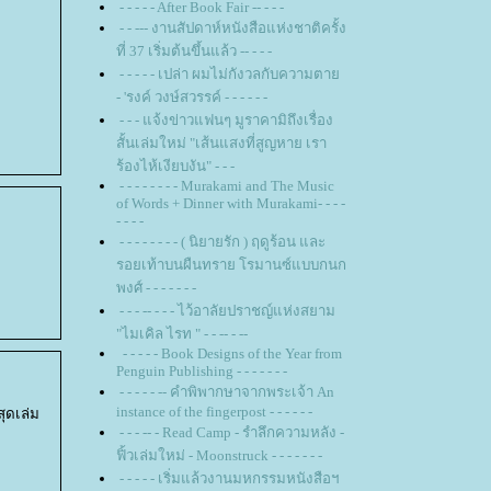
- - - - - After Book Fair -- - - -
- - --- งานสัปดาห์หนังสือแห่งชาติครั้ง
ที่ 37 เริ่มต้นขึ้นแล้ว -- - - -
- - - - - เปล่า ผมไม่กังวลกับความตา
- 'รงค์ วงษ์สวรรค์ - - - - - -
- - - แจ้งข่าวแฟนๆ มูราคามิถึงเรื่อง
สั้นเล่มใหม่ "เส้นแสงที่สูญหาย เรา
ร้องไห้เงียบงัน" - - -
- - - - - - - - Murakami and The Music
of Words + Dinner with Murakami- - - -
- - - -
- - - - - - - - ( นิยายรัก ) ฤดูร้อน และ
รอยเท้าบนผืนทราย โรมานซ์แบบกนก
พงศ์ - - - - - - -
- - - -- - - - ไว้อาลัยปราชญ์แห่งสยาม
"ไมเคิล ไรท " - - -- - --
- - - - - Book Designs of the Year from
Penguin Publishing - - - - - - -
- - - - - -- คำพิพากษาจากพระเจ้า An
instance of the fingerpost - - - - - -
สุดเล่ม
- - - -- - Read Camp - รำลึกความหลัง -
ฟิ้วเล่มใหม่ - Moonstruck - - - - - - -
- - - - - เริ่มแล้วงานมหกรรมหนังสือฯ