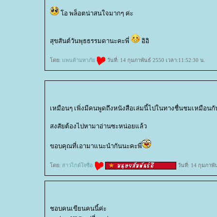
อ พล็อตน่าสนใจมากๆ ค่ะ
สุขสันต์วันพุธธรรมดานะคะพี่
อิอิ
ดย:
พนด้ามหาภั
วันที่: 14 กุมภาพันธ์ 2550 เวลา:11:52:30 น.
เหมือนๆ เพิ่งมีคนพูดถึงหนังสือเล่มนี้ไปในทางชื่นชมเหมือนกั
สงสัยต้องไปหามาอ่านซะหน่อยแล้ว
ขอบคุณที่เอามาแนะนำกันนะคะพี่
ดย:
สาวไกด์ใจซื่อ
วันที่: 14 กุมภาพ
ชอบคนเขียนคนนี้ค่ะ