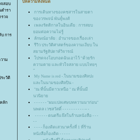
บทความทั้งหมด
รวจสอบ
้นตำรา
การเดินทางของคชสารในสายตา
รตรวจ
ของวรพจน์ พันธุ๋์พงศ์
เพลงรัตติกาลในอินเดีย : การสยบ
อมต่อความไม่รู้
ลับ การ
ลักษณ์อาลัย : อำนาจของเรื่องเล่า
รีวิว ประวัติศาสตร์ของความเงียบ ใน
สยามรัฐสัปดาห์วิจารณ์
ปรดจงโอบกอดฉันเอาไว้ “ด้วยรัก
้ความ
ความตาย และหัวใจสลาย แบบไทยๆ
“
My Name is red -.ในนามของศิลปะ
ระวัติ
ละในนามของศิลปิน -
"ณ ที่นั้นมีดาวเหนือ " ณ ที่นั้นมี
นวนิยา
หลัก
- - - - - - "ผมแปลเศษบทความมาก่อน"
นพดล เวชสวัสดิ์ - - - - - - - - - - -- -
- - - - - - ดนตรีแจ๊สในร้านหนังสือ - - -
- -
- - - - ก็องดิดเสวนาครั้งที่ 1 ที่ร้าน
หนังสือก็องดิด - - - - -