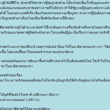
 ฟูจิ คัทสึฮิโระ นักธรณีวิทยาชาวญี่ปุ่นถูกส่งตัวมาเ้มืองไทยเพื่อเก็บข้อมูลและต
งอันรุนแรงของประชาชนชาวเกาหลีในปี2005 ทำให้รัฐบาลญี่ปุ่นตระหนักว่า แม
เทศได้ ้โดยเฉพาะบทที่เกี่ยวข้องกับสงครามมหาเอเชียบูรพา ทางการญี่ปุ่นต้องกา
ง จึงถูกส่งตัวมาเมืองไทยเพื่อเช็คพิกัดเส้นทางนี้อีกรอบ
ศาสตร์ควบคู่ไปด้วย และนั่นทำให้ัเขาค้นพบว่าเครื่องบินลำหนึ่งหายไปอย่างลึก
ามรักของนายทหารผู้มียศระดับล่างๆ ในกองทัพญี่ปุ่น เป็นเรื่องราวของความรักที่
ัติศาสตร์ และเขาชอบที่จะนำเหตุการณ์เหล่านั้นมาใส่ในนวนิยายของเขา เขา "ให
เลือดเนื้อ โลดแล่นขึ้นมาใหมบนหน้ากระดาษแห่งนวนิยา
ร์ แยกย่อยมันออกมา หยิบเอาชิ้นส่วนที่ขาดหายไปในสังคมสมัยใหม่ ใส่เข้าไปในป
บเข้ามาในนวนิยายของเขา
็อทหลักของเรื่อง
ซายาโกะ ความรักของคนทั้งสองในโลกปัจจุบันถูกขับให้ดำเนินคู่ขนานไปกับพล็อท
ยุติชีวิตอันไร้รสชาติ เปลี่ยวเหงา ยืดยาว
ันเปราะบางของผม"
( หน้า 55)
สู่โลกประวัติศาตร์ได้อย่างแสนพิศวง