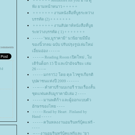
+ + + + + + Memories for you อ่าน ดู
ฟัง ยามหน้าหนาว + + + + +
+ + + + + + + งานหนังสือที่บูธระหว่าง
บรรทัด (2) + + + + + + +
+ + + + + + + งานสัปดาห์หนังสือที่บูธ
ระหว่างบรรทัด ( 1) + + + + + + +
- - - - - "ผม,มูราคามิ" นวนิยายมีมือ
ของนิ้วกลม ฉบับ ปรับปรุงรูปเล่มใหม่
comments
เอี่ยมอ่อง - - - - --
- - - - -- Reading Room เปิดใหม่ , โม
เดิร์นด็อก 15 ปี และป๋าอัจฉริยะ เล่ม
ดง
26 - - - --
- - - - - มกรา'52 โดย ตุล ไวฑูรเกียรติ
บุปผาชนแห่งปี 2009 - - - - - -
- - -- - - คำสาปร้านบเกอรี รวมเรื่องสั้น
ชุดแฟนคลับมูราคามิเล่ม 2 - - - -
- - - - - มานพติก้า และผู้ออกแบบตัว
อักษรของไทย - - - -
- - - - - Read by Heart . Finland by
Hand - - - - -
- - - - - ควันหลงงานอมรินทร์บุ้คแฟร์ -
- - - -
-- - - งานอมรินทร์บุ้คแฟร์และ "ยา