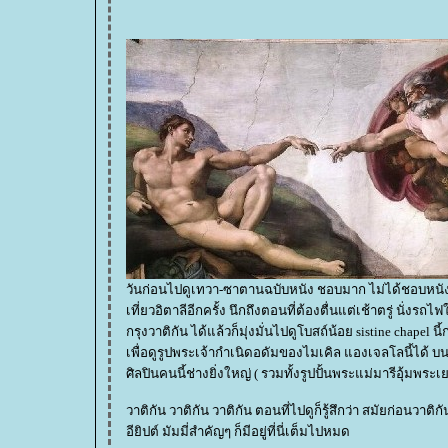
วันก่อนไปดูเทวา-ซาตานฉบับหนัง ชอบมาก ไม่ได้ชอบหนังสือของแดน บราวน์ (แต่ก็อ่
เที่ยวอิตาลีอีกครั้ง นึกถึงตอนที่ต้องตื่นแต่เช้าตรู่ นั่
กรุงวาติกัน ได้แล้วก็มุ่งมั่นไปดูโบสถ์น้อย sistine chapel
เพื่อดูรูปพระเจ้ากำเนิดอดัมของไมเคิล แองเจลโลนี้ได้
ศิลปินคนนี้ช่างยิ่งใหญ่ ( รวมทั้งรูปปั้นพระแม่มารีอุ้มพระ
วาติกัน วาติกัน วาติกัน ตอนที่ไปดูก็รู้สึกว่า สมัยก่อ
อียิปต์ มัมมี่สำคัญๆ ก็มีอยู่ที่นี่เต็มไปหมด