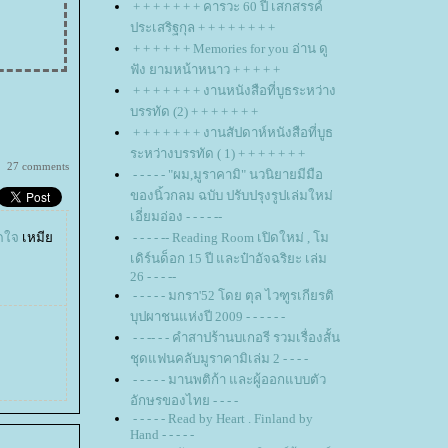
+ + + + + + + คารวะ 60 ปี เสกสรรค์
ประเสริฐกุล + + + + + + + +
+ + + + + + Memories for you อ่าน ดู
ฟัง ยามหน้าหนาว + + + + +
+ + + + + + + งานหนังสือที่บูธระหว่าง
บรรทัด (2) + + + + + + +
+ + + + + + + งานสัปดาห์หนังสือที่บูธ
ระหว่างบรรทัด ( 1) + + + + + + +
27 comments
- - - - - "ผม,มูราคามิ" นวนิยายมีมือ
ของนิ้วกลม ฉบับ ปรับปรุงรูปเล่มใหม่
เอี่ยมอ่อง - - - - --
ดใจ
เหมี
- - - - -- Reading Room เปิดใหม่ , โม
เดิร์นด็อก 15 ปี และป๋าอัจฉริยะ เล่ม
26 - - - --
- - - - - มกรา'52 โดย ตุล ไวฑูรเกียรติ
บุปผาชนแห่งปี 2009 - - - - - -
- - -- - - คำสาปร้านบเกอรี รวมเรื่องสั้น
ชุดแฟนคลับมูราคามิเล่ม 2 - - - -
- - - - - มานพติก้า และผู้ออกแบบตัว
อักษรของไทย - - - -
- - - - - Read by Heart . Finland by
Hand - - - - -