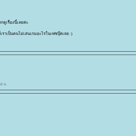
ูเรื่องนี้เลยค่ะ
 ที่เราเป็นคนไม่เล่นเกมอะไรในเฟซบุ๊คเลย :)
58 น.