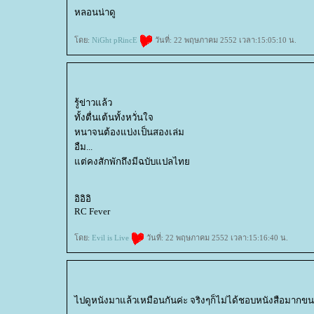
หลอนน่าดู
ดย:
NiGht pRincE
วันที่: 22 พฤษภาคม 2552 เวลา:15:05:10 น.
รู้ข่าวแล้ว
ทั้งตื่นเต้นทั้งหวั่นใจ
หนาจนต้องแบ่งเป็นสองเล่ม
อืม...
ต่คงสักพักถึงมีฉบับแปลไท
อิอิอิ
RC Fever
ดย:
Evil is Live
วันที่: 22 พฤษภาคม 2552 เวลา:15:16:40 น.
ไปดูหนังมาแล้วเหมือนกันค่ะ จริงๆก็ไม่ได้ชอบหนังสือมากขนาดน