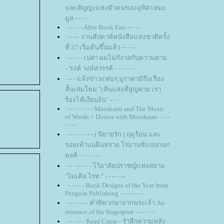
ละสัญญะแห่งตัวตนของอุทิศ เหมะ
มูล - - - -
- - - - - After Book Fair -- - - -
- - --- งานสัปดาห์หนังสือแห่งชาติครั้ง
ที่ 37 เริ่มต้นขึ้นแล้ว -- - - -
- - - - - เปล่า ผมไม่กังวลกับความตา
- 'รงค์ วงษ์สวรรค์ - - - - - -
- - - แจ้งข่าวแฟนๆ มูราคามิถึงเรื่อง
สั้นเล่มใหม่ "เส้นแสงที่สูญหาย เรา
ร้องไห้เงียบงัน" - - -
- - - - - - - - Murakami and The Music
of Words + Dinner with Murakami- - - -
- - - -
- - - - - - - - ( นิยายรัก ) ฤดูร้อน และ
รอยเท้าบนผืนทราย โรมานซ์แบบกนก
พงศ์ - - - - - - -
- - - -- - - - ไว้อาลัยปราชญ์แห่งสยาม
"ไมเคิล ไรท " - - -- - --
- - - - - Book Designs of the Year from
Penguin Publishing - - - - - - -
- - - - - -- คำพิพากษาจากพระเจ้า An
instance of the fingerpost - - - - - -
- - - -- - Read Camp - รำลึกความหลัง -