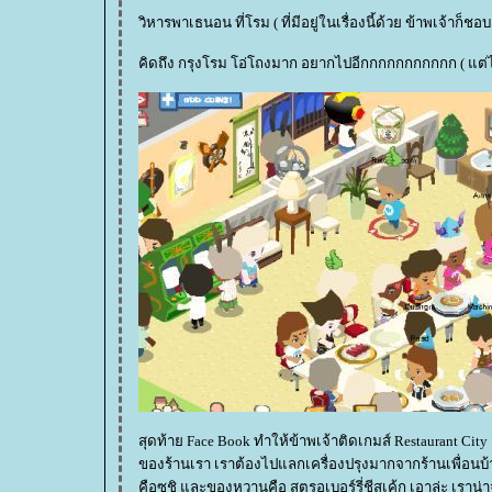
วิหารพาเธนอน ที่โรม ( ที่มีอยู่ในเรื่องนี้ด้วย ข้าพเจ้าก็ช
คิดถึง กรุงโรม โอ่โถงมาก อยากไปอีกกกกกกกกกกก ( แต่ไ
สุดท้าย Face Book ทำให้ข้าพเจ้าติดเกมส์ Restaurant Ci
ของร้านเรา เราต้องไปแลกเครื่องปรุงมากจากร้านเพื่อนบ้าน ไม่มีระบบตลาด ตอนนี้เมนูที่ร้านมีอาหารจาน
คือซูชิ และของหวานค