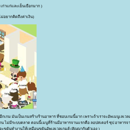
อบ เก่าแก่และเย็นเยือกมาก )
ม่อยากคิดถึงค่าเงิน)
ty อีกเกม มันเป็นเกมสร้างร้านอาหาร ที่ชอบเกมนี้มาก เพราะถ้าเราจะอัพเมนูเลเว
แรกคือ ลอปสเตอร์ ซุป อาหารจานหลัก
ือ สตรอเบอร์รี่ชีสเค้ก เอาล่ะ เราน่าจะขยันทำงานให้เหมือนขยันอัพเลเวลเกมส์ (สัญญากับตัวเอง )