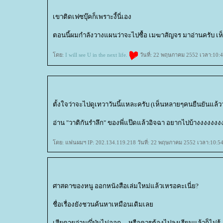
เขาติดเฟซบุ๊คก็เพราะงี้นี่เอง
ตอนนี้ผมกำลังวางแผนว่าจะไปซื้อ เมฆาสัญจร มาอ่านครับ เห
ดย:
I will see U in the next life.
วันที่: 22 พฤษภาคม 2552 เวลา:10:4
ตั้งใจว่าจะไปดูเทวาวันนี้แหละครับ (เห็นหลายๆคนยืนยันแล้วว่า
อ่าน "วาติกันรำลึก" ของพี่แป๊ดแล้วอิจฉา อยากไปบ้างงงงงงง
ดย: แฟนผมฯ IP: 202.134.119.218 วันที่: 22 พฤษภาคม 2552 เวลา:10:54
ศาสดาของหนู ออกหนังสือเล่มใหม่แล้วเหรอคะเนี่ย?
ชื่อเรื่องยังชวนค้นหาเหมือนเดิมเล
เสียดายอ่านญี่ปุ่นไม่ออก ... หรือควรต้องไปลงเรียนแล้วก็ไม่รู้