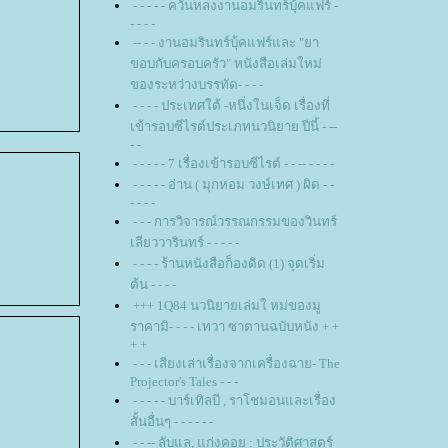
- - - - - ควันหลงงานอมรินทร์บุ้คแฟร์ -
- - - -
-- - - งานอมรินทร์บุ้คแฟร์และ "ยา
ขอบกับครอบครัว" หนังสือเล่มใหม่
ของระหว่างบรรทัด- - - -
- - - - ประเทศใต้ -หนึ่งในเจ็ด เรื่องที่
เข้ารอบซีไรต์ประเภทนวนิยาย ปีนี้ - --
- -
- - - - - 7 เรื่องเข้ารอบซีไรต์ - - -- - - - -
- - - - - อ่าน ( มุกหอม วงษ์เทศ ) ผิด - -
- - - -
- - - การวิจารณ์วรรณกรรมของวินทร์
เลียววารินทร์ - - - - -
- - - - ร้านหนังสือก็องดิด (1) จุดเริ่ม
ต้น - - - -
+++ 1Q84 นวนิยายเล่มใ หม่ของมู
ราคามิ- - - - เทวา ซาตานฉบับหนัง + +
+ +
- - - เสียงเล่าเรื่องจากเครื่องฉาย- The
Projector's Tales - - -
- - - - - บาร์เทิลบี , ราโชมอนและเรื่อง
สั้นอื่นๆ - - - - - -
- - -- ลับแล, แก่งคอย : ประวัติศาสตร์