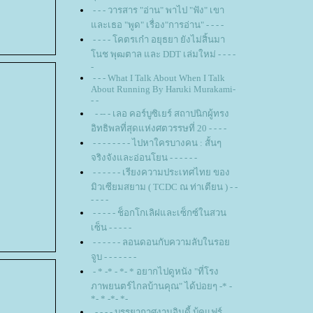
- - - วารสาร "อ่าน" พาไป "ฟัง" เขา
ละเธอ "พูด" เรื่อง"การอ่าน" - - - -
- - - - โคตรเก๋า อยุธยา ยังไม่สิ้นมา
นช พุฒตาล และ DDT เล่มใหม่ - - - -
-
- - - What I Talk About When I Talk
About Running By Haruki Murakami-
- -
- -- - เลอ คอร์บูซิเยร์ สถาปนิกผู้ทรง
อิทธิพลที่สุดแห่งศตวรรษที่ 20 - - - -
- - - - - - - - ไปหาใครบางคน : สั้นๆ
จริงจังและอ่อนโยน - - - - - -
- - - - - - เรียงความประเทศไทย ของ
มิวเซียมสยาม ( TCDC ณ ท่าเตียน ) - -
- - - -
- - - - - ช็อกโกเลิฝและเซ็กซ์ในสวน
เซ็น - - - - -
- - - - - - ลอนดอนกับความลับในรอ
จูบ - - - - - - -
- * -* - *- * อยากไปดูหนัง "ที่โรง
ภาพยนตร์ไกลบ้านคุณ" ได้บ่อยๆ -* -
*- * -*- *-
- - - - บรรยากาศงานอินดี้ บุ้คแฟร์