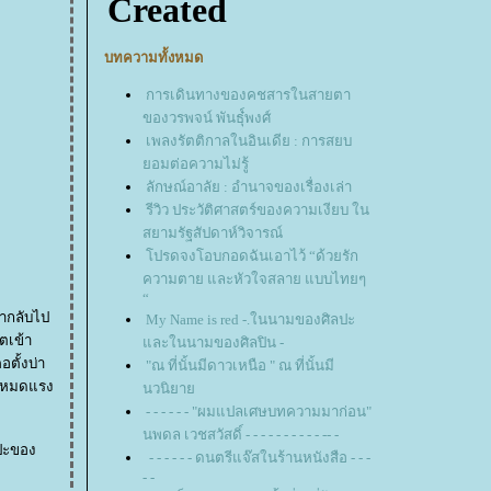
บทความทั้งหมด
การเดินทางของคชสารในสายตา
ของวรพจน์ พันธุ๋์พงศ์
เพลงรัตติกาลในอินเดีย : การสยบ
อมต่อความไม่รู้
ลักษณ์อาลัย : อำนาจของเรื่องเล่า
รีวิว ประวัติศาสตร์ของความเงียบ ใน
สยามรัฐสัปดาห์วิจารณ์
ปรดจงโอบกอดฉันเอาไว้ “ด้วยรัก
ความตาย และหัวใจสลาย แบบไทยๆ
“
My Name is red -.ในนามของศิลปะ
์ตเข้า
ละในนามของศิลปิน -
อตั้งบ่า
"ณ ที่นั้นมีดาวเหนือ " ณ ที่นั้นมี
ก็หมดแรง
นวนิยา
- - - - - - "ผมแปลเศษบทความมาก่อน"
นพดล เวชสวัสดิ์ - - - - - - - - - - -- -
ลปะของ
- - - - - - ดนตรีแจ๊สในร้านหนังสือ - - -
- -