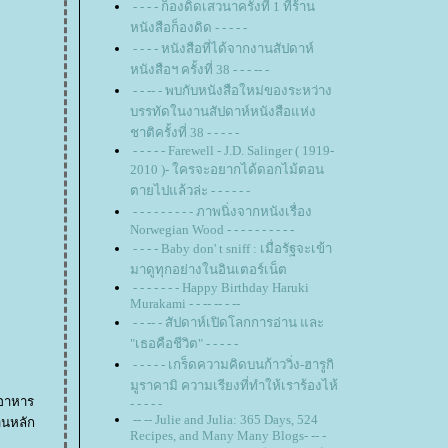
- - - - ก็องดิดเสวนาครั้งที่ 1 ที่ร้าน
หนังสือก็องดิด - - - - -
- - - - หนังสือที่ได้จากงานสัปดาห์
หนังสือฯ ครั้งที่ 38 - - - -- -
- - -- - พบกับหนังสือใหม่ของระหว่าง
บรรทัดในงานสัปดาห์หนังสือแห่ง
ชาติครั้งที่ 38 - - - - -
- - - - - Farewell - J.D. Salinger ( 1919-
2010 )- ใครจะอยากได้ดอกไม้ตอน
ตายไปแล้วล่ะ - - - - - -
- - - - - - - - - ภาพนิ่งจากหนังเรื่อง
Norwegian Wood - - - - - - - - - -
- - - - Baby don' t sniff : เมื่อรัฐจะเข้า
มาดูทุกอย่างในอินเตอร์เน็ต
- - - - - - - Happy Birthday Haruki
Murakami - - -- -- - --
- - -- - สัปดาห์เปิดโลกการอ่าน และ
"เธอคือชีวิต" - - - - -
- - - - - เกร็ดความคิดบนก้าววิ่ง-ฮารูกิ
มูราคามิ ความเรียงที่ทำให้เราร้องไห้
ลอาหาร
- - - - -
-- -- Julie and Julia: 365 Days, 524
Recipes, and Many Many Blogs- -- -