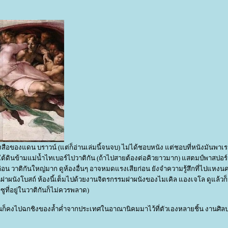
านเล่มนี้จนจบ) ไม่ได้ชอบหนัง แต่ชอบที่หนังมันพาเรากลับไป
งรถไฟใต้ดินข้ามแม่น้ำไทเบอร์ไปวาติกัน (ถ้าไปสายต้องต่อคิวยาวมาก) แสตมป์พาสปอร
 นี้ก่อน วาติกันใหญ่มาก ดูห้องอื่นๆ อาจหมดแรงเสียก่อน ยังจำความรู้สึกที่ไปแหงนค
 บนฝาผนังโบสถ์ ห้องนี้เต็มไปด้วยงานจิตรกรรมฝาผนังของไมเคิล แองเจโล ดูแล้ว
เยซูที่อยู่ในวาติกันก็ไม่ควรพลาด)
นวาติกันก็คงไปฉกชิงของล้ำค่ำจากประเทศในอาณานิคมมาไว้ที่ตัวเองหลายชิ้น งานศิ