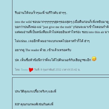
รีบอ่านให้จบเร็วๆนะพี่ รอรีวิวคับ ฮ่าๆๆ..
into the wild ชอบมากๆๆๆๆๆๆสุดๆของสุดๆ (เมื่อคืนก่อนก็เพิ่งหยิบมาดูรอบท
บอกว่าบ่นถึงพ่อ-แม่ "just give me the truth" (ก่อนจะมาเข้าใจตอนกำ
ต่ผมอ่านที่เป็นหนังสือแล้วไม่ค่อยอินเท่าไหร่อ่ะ ชอบ into thin air มา
ไม่แน่นะ..เจออีกที ผมอาจแบกแพคไปอลาสก้าก็ได้ ฮ่าๆ
อยากดู The reader ด้วย..เข้าแล้วเหรอครับ
ปล. เห็นชื่อหัวข้อนึกว่าพี่จะได้ไปดินเนอร์กับเฮียมูฯซะอีก
ดย:
Tentty
วันที่: 9 กุมภาพันธ์ 2552 เวลา:9:55:42 น.
ประวัติลุงแกเปรี้ยวจริงๆ แฮะพี่
RIP คุณกนกพงศ์เช่นกันค่ะพี่