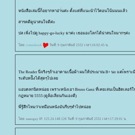
หนังสือเล่มนี้ก็อยากหาอ่า่นค่ะ ตั้งแต่ที่แนะนำไว้ตอนโน้นนนแล้ว
สารคดีดูน่าสนใจดีค่ะ
ปล เพิ่งไปดู happy-go-lucky มาค่ะ เธอมองโลกได้น่าสนใจมากๆค่ะ
ดย:
cottonbook
วันที่: 9 กุมภาพันธ์ 2552 เวลา:16:02:45 น.
The Reader นี่จริงๆถ้าเอาตามเนื้อผ้า ผมให้ประมาณ B+ นะ แต่เ้พราะมี
ระดับหนัีงได้สุดๆไปเล
อบตลกนิดหน่อย เพราะหนังเอา Bruno Ganz ที่เคยเล่นเป็นฮิตเลอร์ใ
กฎหมาย 5555 (ดูล้อเลียนกันเองดี)
พี่รู้สึกไหมว่าเหมือนหนังมันรีบๆทำไปหน่อ
ดย: nanoguy IP: 125.24.148.126 วันที่: 9 กุมภาพันธ์ 2552 เวลา:17:29:01 น.