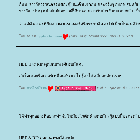
อืมม..รางวัลวรรณกรรมของญี่ปุ่นเค้าแจกกันเยอะจริงๆ อปอช.สุ่มหยิบเ
รางวัลแปะอยู่หน้าปกบ่อยๆ แต่ก็ดีนะคะ ส่งเสริมนักเขียนและต่อไปเป็
ว่าแต่ตัวละครที่ยืมจากคาแรกเตอร์ศรีภรรยาตัวเองไปเนี่ยเป็นคนดีใช่มั๊ย
ดย: อปอช (
apple_cinnamon
) วันที่: 10 กุมภาพันธ์ 2552 เวลา:21:06:52 น.
HBD และ RIP คุณกนกพงศ์เช่นกันค่ะ
สนใจเดอะรีดเดอร์เหมือนกัน แต่ไม่รู้จะได้ดูมั้ยอะค่ะ แหะๆ
ดย:
สาวไกด์ใจซื่อ
วันที่: 10 กุมภาพันธ์ 2552 เว
ได้ทำทุกอย่างที่อยากทำค่ะ ไม่มีอะไรติดค้างต่อกัน (รู้แบบนี้ขอกอดไ
HBD & RIP คุณกนกพงศ์ด้วยค่ะ