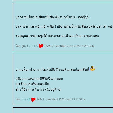
มูราคามิเป็นนักเขียนที่มีชื่อเสียงมากในประเทศญี่ปุ่น
จะหาอ่านเเถวๆบ้านบ้าง คิดว่ามีขายถ้าเป็นหนังสือเเปลโดยชาวต่าง
ขอบคุณมากค่ะ พรุ่งนี้ไปหามาเเน่ เเล้วจะกลับมารายงานค่ะ
ดย: ยูกะ (
YUCCA
) วันที่: 9 กุมภาพันธ์ 2552 เวลา:14:25:19 น.
อ่านบล็อกช่วงแรก ไพล่ไปนึกถึงจอห์น เลนน่อนเสียนี่
หนังวอลเดนภาคมีชีวิตนี่น่าสนค่ะ
จะเข้าฉายหรือเปล่าเนี่
ช่วงนี้ยิ่งห่างเหินโรงหนังอยู่ด้ว
ดย:
าคูลท์
วันที่: 9 กุมภาพันธ์ 2552 เวลา:15:11:39 น.