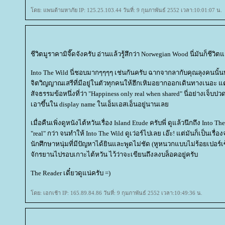
ดย: แพนด้ามหาภัย IP: 125.25.103.44 วันที่: 9 กุมภาพันธ์ 2552 เวลา:10:01:07 น.
ชีวิตมูราคามิจี๊ดจังครับ อ่านแล้วรู้สึกว่า Norwegian Wood นี่มันก็ชีวิต
Into The Wild นี่ชอบมากๆๆๆๆ เช่นกันครับ ฉากจากลากับคุณลุงคนนั้นบ
จิตวิญญาณเสรีที่มีอยู่ในตัวทุกคนให้ฮึกเหิมอยากออกเดินทางเนอะ แ
สัจธรรมข้อหนึ่งที่ว่า "Happiness only real when shared" นี่อย่างเจ
เอาขึ้นใน display name ในเอ็มเอสเอ็นอยู่นานเล
เมื่อคืนเพิ่งดูหนังไต้หวันเรื่อง Island Etude ครับพี่ ดูแล้วนึกถึง Into Th
"real" กว่า จนทำให้ Into The Wild ดูเว่อร์ไปเลย เอ๊ะ! แต่มันก็เป็นเรื่องจ
นักศึกษาหนุ่มที่มีปัญหาได้ยินและพูดไม่ชัด (หูหนวกแบบไม่ร้อยเปอร์เซ็
จักรยานไปรอบเกาะไต้หวัน ไว้ว่าจะเขียนถึงลงบล็อคอยู่ครับ
The Reader เดี๋ยวดูแน่ครับ =)
ดย: เอกเช้า IP: 165.89.84.86 วันที่: 9 กุมภาพันธ์ 2552 เวลา:10:49:36 น.