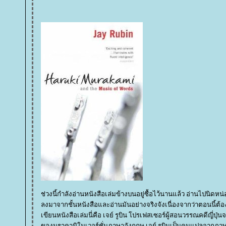
ช่วงนี้กำลังอ่านหนังสือเล่มข้างบนอยู่ซื้อไว้นานแล้ว อ่านไปนิดห
ลงมาจากชั้นหนังสือและอ่านมันอย่างจริงจังเนื่องจากว่าตอนนี้ต้องทำ
เขียนหนังสือเล่มนี่คือ เจย์ รูบิน โปรเฟสเซอร์ผู้สอนวรรณคดีญี่ปุ่นจากฮาร์วาร์ด 
ของมูราคามิในเวอร์ชั่นภาษาอังกฤษ เจย์ รูบินเป็นคนแปลจากภาษาญี