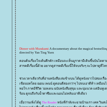
Dinner with Murakami
A documentary about the magical bestselli
directed by Yan Ting Yuen
ตอนต้นเรื่องใจเต้นตึกตัก เหมือนจะเห็นมูราคามืเดินขึ้นบันได
สารคดีเรื่องนี้ด้วย อยากดูสารคดีเรื่องนี้ให้จบจริงๆ จะไปหาดูที่ไหน
ช่วงเวลาเดียวกับที่อ่านหนังสือเล่มข้างบน ได้ดูหนังยาวไปสองเรื่อง 
เขียนบทโดย ฌอน เพนน์ ดูตอนตีสองกว่าๆ ไปจบเอาตีห้า เหมือนไ
ทอโร ภาคมีชีวิต วอลเดน ฉบับหนังสือสุขุม และนุ่มนวล แต่อินทูเดอะ
ร้อน ดูจบถึงกับน้ำตาซึมและนอนไม่หลับเอาทีเดียว
เมื่อวานเพิ่งได้ดู
The Reader
หนังที่กำลังจะฉายบ้านเรา เคท วินสเ