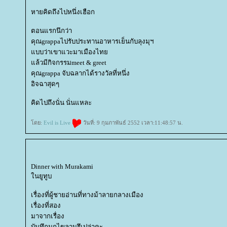
หายคิดถึงไปหนึ่งเฮือก
ตอนแรกนึกว่า
คุณgrappaไปรับประทานอาหารเย็นกับลุงมุฯ
บบว่าเขาแวะมาเมืองไท
ล้วมีกิจกรรมmeet & greet
คุณgrappa จับฉลากได้รางวัลที่หนึ่ง
อิจฉาสุดๆ
คิดไปถึงนั่น นั่นแหละ
ดย:
Evil is Live
วันที่: 9 กุมภาพันธ์ 2552 เวลา:11:48:57 น.
Dinner with Murakami
นยูทูบ
เรื่องที่ผู้ชายอ่านที่ทางม้าลายกลางเมือง
เรื่องที่สอง
มาจากเรื่อง
บันทึกนกไขลานรึเปล่าคะ