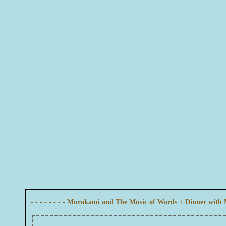
- - - - - - - - Murakami and The Music of Words + Dinner with M