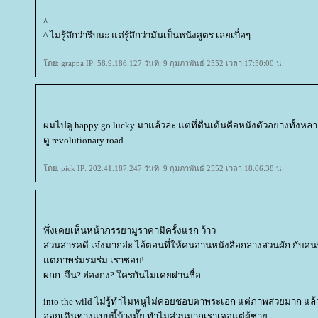
^
^ ไม่รู้สึกว่ารีบนะ แต่รู้สึกว่ามันเป็นหนังสูตร เลยเบื่อๆ
ดย: grappa IP: 58.9.186.127 วันที่: 9 กุมภาพันธ์ 2552 เวลา:17:50:00 น.
ผมไปดู happy go lucky มาแล้วล่ะ แต่ที่ตื่นเต้นคือหนังตัวอย่างทั้งหลายแห
ดู revolutionary road
ดย: pick IP: 202.41.187.247 วันที่: 9 กุมภาพันธ์ 2552 เวลา:18:06:38 น.
พึ่งเคยเห็นหน้าภรรยามูราคามิครั้งแรก ว้าว
ส่วนสารคดี เจ๋งมากอ่ะ ไอ้ตอนที่ให้คนอ่านหนังสือกลางสวนผัก กับคน
ต่ภาพร่มร่มร่ม เราชอบ!
ผกก. จีน? ฮ่องกง? ใครกันไม่เคยผ่านชื่อ
into the wild ไม่รู้ทำไมหนูไม่ค่อยชอบตาพระเอก แต่ภาพสวยมาก แล้วก็ท
ออกเดินทางแบบนี้บ้างมั๊ย ทำไมส่วนมากเราเจอแต่ผู้ชา