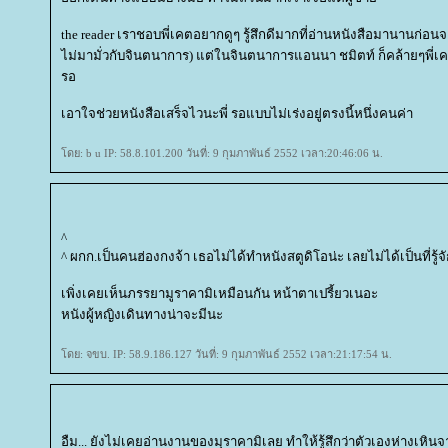
the reader เราชอบพี่เคตอยากดูๆ รู้สึกดีมากที่อ่านหนังสือมานานก่
ไม่มามั่วกับจินตนาการ) แต่ในจินตนาการแอนนา ชมิตท์ ก็คล้ายๆพี่
รอ
เอาใจช่วยหนังสือเสร็จไวนะพี่ รอแบบไม่เร่งอยู่ตรงนี้หนึ่งคนค่า
ดย: b u IP: 58.8.101.200 วันที่: 9 กุมภาพันธ์ 2552 เวลา:20:46:06 น.
^
^ ผกก.เป็นคนฮ่องกงจ้า เธอไม่ได้ทำหนังสตูดิโอน่ะ เลยไม่ได้เป็นที่รู้จ
เพิ่งเคยเห็นภรรยามูราคามิเหมือนกัน หน้าตาเปรี้ยวเนอะ
หนังผู้หญิงเดินทางน่าจะมีนะ
ดย: จขบ. IP: 58.9.186.127 วันที่: 9 กุมภาพันธ์ 2552 เวลา:21:17:54 น.
อืม... ยังไม่เคยอ่านงานของมุราคามิเลย ทำให้รู้สึกว่าตัวเองห่างเหิ