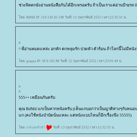
ช่วงจิตตกยังอ่านหนังสือกันได้อีกเหรอครับ ถ้าเป็นเราแค่อ่านป้ายรถ
ดย: BdMd IP: 124.120.45.148 วันที่: 12 กุมภาพันธ์ 2552 เวลา:22:35:31 น.
^
^ พี่อ่านหมดแหล่ะ อกหัก ตกหลุมรัก ปวดหัว ตัวร้อน ถ้าโลกนี้ไม่มีหนัง
ดย: grappa IP: 58.9.192.88 วันที่: 12 กุมภาพันธ์ 2552 เวลา:23:01:49 น.
^
^
555++ เหมือนกันครับ
คุณ BdMd แกเป็นทากหนังครับ (เห็นแกบอกว่าเป็นญาติห่างๆกับหนอนห
ก (คงใช้หนังบำบัดนั่นแหละ แต่หนังแบบไหนก็อีกเรื่องนึง 55555)
ดย:
ฟนผมตัวดำ
วันที่: 13 กุมภาพันธ์ 2552 เวลา:12:32:55 น.