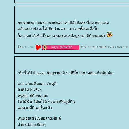
อยากลองอ่านผลงานของมูราคามิมั่งจังค่ะ ซื้อมาสองเล่ม
ล้วแต่ว่ายังไมได้เปิดอ่านเลย .. กะว่าพร้อมเมื่อใด
ก็อาจจะได้เข้าเป็นสาวกของหนังสือมูราคามิด้วยคนค่ะ
ดย:
JewNid
วันที่: 10 กุมภาพันธ์ 2552 เวลา:6:31
"ถ้าพี่ได้ไป dinner กับมูราคามิ ชาตินี้่ตายตาหลับแล้วนุ้ยเอ๋ย"
เออ...สมมุตินะคะ สมมุติ
ถ้าพี่ได้ไปจริงๆ
หนูขอไปด้วยนะคะ
ไม่ได้ร่วมโต๊ะก็ได้ ขอแบบยืนดูพี่กิน
พอพวกพี่กินเสร็จแล้ว
หนูค่อยเข้าไปขอลายเซ็นต์
ถ่ายรูปแบบเงียบๆ