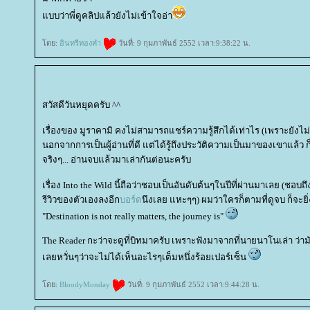
บบว่าพี่ดูคลิปแล้วยังไม่เข้าใจอ่า
ดย:
อินทรีทองคำ
วันที่: 9 กุมภาพันธ์ 2552 เวลา:9:38:22 น.
สวัสดีวันหยุดครับ ^^
เรื่องของ มูราคามิ คงไม่สามารถแชร์ความรู้สึกได้เท่าไร (เพราะยังไม่
นอกจากการเป็นผู้อ่านที่ดี แต่ได้รู้ถึงประวัติความเป็นมาของเขาแล้ว ก็
จริงๆ... อ่านจบแล้วมาเล่ากันต่อนะครับ
เรื่อง Into the Wild นี้ถือว่าชอบเป็นอันดับต้นๆในปีที่ผ่านมาเลย (ชอบถึ
รีวิวของตัวเองลงอีก
บอร์ด
นึงเลย แหะๆๆ) ผมว่าใครก็ตามที่ดูจบ ก็จะ
"Destination is not really matters, the journey is"
The Reader กะว่าจะดูที่บิทมาครับ เพราะฟังมาจากที่นายนาโนเล่า ว่าม
เลยหวั่นๆว่าจะไม่ได้เห็นอะไรๆเต็มหนึ่งร้อยเปอร์เซ็น
ดย:
BloodyMonday
วันที่: 9 กุมภาพันธ์ 2552 เวลา:9:44:28 น.