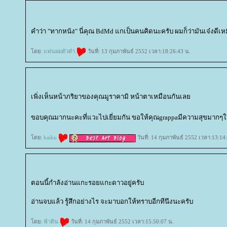
คำว่า "ทากหนัง" นี่คุณ BdMd แกเป็นคนคิดนะครับ ผมก็ว่ามันเจ๋งดีเ
ดย:
ฟนผมตัวดำ
วันที่: 13 กุมภาพันธ์ 2552 เวลา:18:26:43 น.
เพิ่งเห็นหน้าภริยาของคุณมูราคามิ หน้าตาเหมือนกันเล
ขอบคุณมากนะคะที่แวะไปเยี่ยมกัน ขอให้คุณgrappaมีความสุขมากๆใ
ดย:
haiku
วันที่: 14 กุมภาพันธ์ 2552 เวลา:13:14
ตอนนี้กำลังอ่านแกะรอยแกะดาวอยู่ครับ
อ่านจบแล้ว รู้สึกอย่างไร จะมาบอกให้ทราบอีกทีนึงนะครับ
ดย:
ฟ้าดิน
วันที่: 14 กุมภาพันธ์ 2552 เวลา:15:50:07 น.