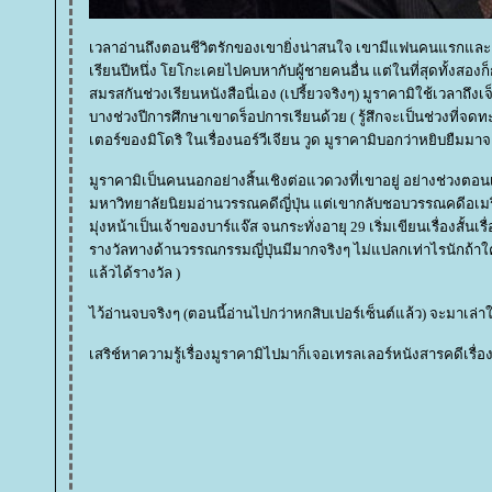
เวลาอ่านถึงตอนชีวิตรักของเขายิ่งน่าสนใจ เขามีแฟนคนแรกและคน
เรียนปีหนึ่ง โยโกะเคยไปคบหากับผู้ชายคนอื่น แต่ในที่สุดทั้งสอง
สมรสกันช่วงเรียนหนังสือนี่เอง (เปรี้ยวจริงๆ) มูราคามิใช้เวลาถึ
บางช่วงปีการศึกษาเขาดร็อปการเรียนด้วย ( รู้สึกจะเป็นช่วงที่จ
เตอร์ของมิโดริ ในเรื่องนอร์วีเจียน วูด มูราคามิบอกว่าหยิบยืม
มูราคามิเป็นคนนอกอย่างสิ้นเชิงต่อแวดวงที่เขาอยู่ อย่างช่วงตอนเ
มหาวิทยาลัยนิยมอ่านวรรณคดีญี่ปุ่น แต่เขากลับชอบวรรณคดีอเมร
มุ่งหน้าเป็นเจ้าของบาร์แจ๊ส จนกระทั่งอายุ 29 เริ่มเขียนเรื่องสั้นเ
รางวัลทางด้านวรรณกรรมญี่ปุ่นมีมากจริงๆ ไม่แปลกเท่าไรนักถ้าใ
ล้วได้รางวัล )
ไว้อ่านจบจริงๆ (ตอนนี้อ่านไปกว่าหกสิบเปอร์เซ็นต์แล้ว) จะมาเล่าให
เสริช์หาความรู้เรื่องมูราคามิไปมาก็เจอเทรลเลอร์หนังสารคดีเรื