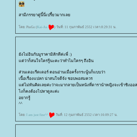
สามีภรรยาคู่นี้นี่เปรี้ยวมากเล
ดย: PinGz (
Kai-Au
) วันที่: 11 กุมภาพันธ์ 2552 เวลา:8:29:31 น.
ังไม่อินกับมูราคามิสักทีค่ะพี่ :)
ต่ว่าก็สนใจใคร่รู้นะคะว่าทำไมใครๆ ถึงอิน
ส่วนเดอะรีดเดอร์ ตอนอ่านเมื่อครั้งกระนู้นก็แบบว่า
เนื้อเรื่องแปลก น่าสนใจดีจัง ชอบพอสมควร
ต่ไม่ทันคิดเลยค่ะว่าจะมากลายเป็นหนังที่ดารานำหญิงจะเข้าชิงออส
ไงก็คงต้องไปหาดูละค่ะ
อยากรู้
^^
ดย:
I am just fine^^
วันที่: 12 กุมภาพันธ์ 2552 เวลา:16:09:27 น.