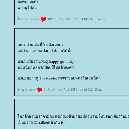
นะคะ...นะคะ
พาหนูไปด้ว
ดย:
Evil is Live
วันที่: 10 กุมภาพันธ์ 2552 เวลา:16:58:42 น.
อยากอ่านเล่มนี้บ้างจังเลยค่ะ
ต่ว่าเอาแบบแปลมาให้อ่านได้มั้
ป.ล.1 เมื่อวานเพิ่งดู happy-go-lucky
ตอนนี้ตกหลุมรักป๊อบปี้ไปแล้วล่ะค่า
ป.ล.2 อยากดู The Reader เพราะชอบหนังสือเล่มนี้ค่า
ดย:
fonkoon
วันที่: 10 กุมภาพันธ์ 2552 เวลา:19:22:45 น.
ไม่กล้าอ่านมุราคามิค่ะ แต่ก็ยังเข้ามาขอมีส่วนร่วมในบล็อกเกี่ยวกับมุร
เป็นมุราคามิstalkerแล้วกัน หุๆ