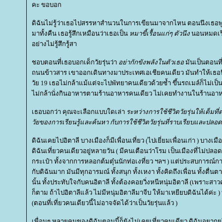
คะ ขอบอก
ดิฉันไม่รู้ว่าเธอไปสรรหาสำนวนในการเขียนมาจากไหน ตอนนึงเธอพูด
มาทั้งคืน เธอรู้สึกเหมือนว่าเธอเป็น
หมาขี้เรื้อนแก่ๆ ตัวนึง
นอนหมดเรี
อย่างไม่รู้สึกรู้สา
ชอบตอนที่เธอบอกเด็กวัยรุ่นว่า
อย่ากักขังพลังในตัวเธอ
มันเป็นตอนที่
ถนนข้าวสาร เขาออกเดินทางมาประเทศเอเชียคนเดียว มันทำให้เธอนึ
วัย 19 เธอไม่กล้าแม้แต่จะไปพัทยาคนเดียวด้วยซ้ำ ขึ้นรถเมล์ก็ไม่เ
ไม่กล้านั่งกินอาหารตามร้านอาหารคนเดียว ไม่เคยทำงานในร้านอาห
เธอบอกว่า คุณจะเลือกแบบใดเล่า
ระหว่างการใช้ชีวิตวัยรุ่นให้เต็
วัยของการเรียนรู้และค้นหา กับการใช้ชีวิตวัยรุ่นที่ราบเรียบและปลอ
ดิฉันเคยไปอิตาลี บางเมืองก็มีเพื่อนเที่ยว (ไปเยี่ยมเพื่อนเก่า ) บางเมื
ดิฉันเที่ยวคนเดียวอยู่หลายวัน ( มีคนเตือนว่าโรม เป็นเมืองที่ไม่ปลอ
กระเป๋า ทั้งจากการหลอกต้มตุ๋นนักท่อเงที่ยว ฯลฯ ) แต่ประสบการณ์การ
กับดิฉันมาก มันมีทุกอารมณ์ ทั้งสนุก ทั้งเหงา ทั้งคิดถึงเพื่อน ทั้งตื่น
นั้น ทั้งประทับใจกับคนอิตาลี ทั้งต้องคอยวิ่งหนีหนุ่มอิตาลี (เพราะส
ก็ตาม ถ้าไปอิตาลีแล้ว ไม่มีหนุ่มอิตาลีมาจีบ ให้มาเหยียบดิฉันได้ค่ะ ) 
(ตอนที่เที่ยวคนเดียวนี้ไม่อาจจัดได้ว่าเป็นวัยรุ่นแล้ว )
เพื่อนๆ หลายคนของดิฉันตอนนี้ก็ยังไม่เคยเที่ยวคนเดียว ดิฉันอยา