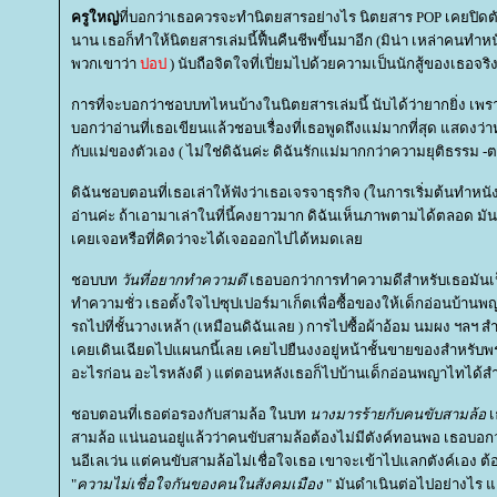
ครูใหญ่
ที่บอกว่าเธอควรจะทำนิตยสารอย่างไร นิตยสาร POP เคยปิดตั
นาน เธอก็ทำให้นิตยสารเล่มนี้ฟื้นคืนชีพขึ้นมาอีก (มิน่า เหล่าคนทำหนั
พวกเขาว่า
ปอป
) นับถือจิตใจที่เปี่ยมไปด้วยความเป็นนักสู้ของเธอจริ
การที่จะบอกว่าชอบบทไหนบ้างในนิตยสารเล่มนี้ นับได้ว่ายากยิ่ง เพร
บอกว่าอ่านที่เธอเขียนแล้วชอบเรื่องที่เธอพูดถึงแม่มากที่สุด แสดง
กับแม่ของตัวเอง ( ไม่ใช่ดิฉันค่ะ ดิฉันรักแม่มากกว่าความยุติธรรม 
ดิฉันชอบตอนที่เธอเล่าให้ฟังว่าเธอเจรจาธุรกิจ (ในการเริ่มต้นทำหนัง
อ่านค่ะ ถ้าเอามาเล่าในที่นี้คงยาวมาก ดิฉันเห็นภาพตามได้ตลอด มั
เคยเจอหรือที่คิดว่าจะได้เจอออกไปได้หมดเล
ชอบบท
วันที่อยากทำความดี
เธอบอกว่าการทำความดีสำหรับเธอมันเป็
ทำความชั่ว เธอตั้งใจไปซุปเปอร์มาเก็ตเพื่อซื้อของให้เด็กอ่อนบ้า
รถไปที่ชั้นวางเหล้า (เหมือนดิฉันเลย ) การไปซื้อผ้าอ้อม นมผง ฯลฯ สำห
เคยเดินเฉียดไปแผนกนี้เลย เคยไปยืนงงอยู่หน้าชั้นขายของสำหรับพร
อะไรก่อน อะไรหลังดี ) แต่ตอนหลังเธอก็ไปบ้านเด็กอ่อนพญาไทได้สำ
ชอบตอนที่เธอต่อรองกับสามล้อ ในบท
นางมารร้ายกับคนขับสามล้อ
เ
สามล้อ แน่นอนอยู่แล้วว่าคนขับสามล้อต้องไม่มีตังค์ทอนพอ เธอบอกว
นอีเลเว่น แต่คนขับสามล้อไม่เชื่อใจเธอ เขาจะเข้าไปแลกตังค์เอง ต
"
ความไม่เชื่อใจกันของคนในสังคมเมือง
" มันดำเนินต่อไปอย่างไร แ