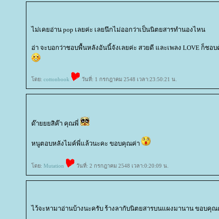
ไม่เคยอ่าน pop เลยค่ะ เลยนึกไม่ออกว่าเป็นนิตยสารทำนองไหน
อ่า จะบอกว่าชอบพื้นหลังอันนี้จังเลยค่ะ สวยดี และเพลง LOVE ก็ชอบด้ว
ดย:
cottonbook
วันที่: 1 กรกฎาคม 2548 เวลา:23:50:21 น.
ด๊ายยยสิค๊า คุณพี่
หนูตอบหลังไมค์พี่แล้วนะคะ ขอบคุณค่า
ดย:
Mutation
วันที่: 2 กรกฎาคม 2548 เวลา:0:20:09 น.
ไว้จะหามาอ่านบ้างนะครับ ร้างลากับนิตยสารบนแผงมานาน ขอบคุณ