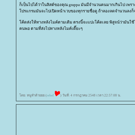
ก็เป็นไปได้ว่าในลิสต์ของคุณ grappa มันมีจำนวนคนมากเกินไป เพ
ปรแกรมมันจะไปเปิดหน้าเวบของทุกรายชื่อดู ถ้าลองลดจำนวนลงก็
ค้ดส่งให้ทางหลังไมค์ตามเดิม ตรงนี้จะแปะโค้ดเลย พิสูจน์ว่ามันใช้ไ
คนพอ ตามที่ส่งไปทางหลังไมค์เดี๊ยะๆ
ดย: หนูทำด้ายยย (
rebel
) วันที่: 4 กรกฎาคม 2548 เวลา:22:57:08 น.