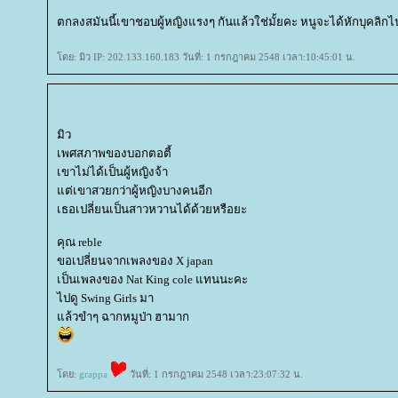
ตกลงสมันนี้เขาชอบผู้หญิงแรงๆ กันแล้วใช่มั้ยคะ หนูจะได้หักบุคลิ
ดย: มิว IP: 202.133.160.183 วันที่: 1 กรกฎาคม 2548 เวลา:10:45:01 น.
มิว
เพศสภาพของบอกตอตี้
เขาไม่ได้เป็นผู้หญิงจ้า
ต่เขาสวยกว่าผู้หญิงบางคนอีก
เธอเปลี่ยนเป็นสาวหวานได้ด้วยหรือยะ
คุณ reble
ขอเปลี่ยนจากเพลงของ X japan
เป็นเพลงของ Nat King cole แทนนะคะ
ไปดู Swing Girls มา
ล้วขำๆ ฉากหมูป่า ฮามาก
ดย:
grappa
วันที่: 1 กรกฎาคม 2548 เวลา:23:07:32 น.