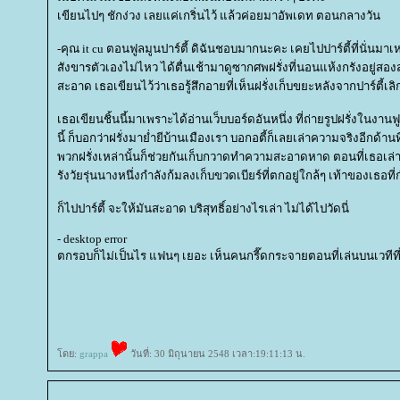
เขียนไปๆ ชักง่วง เลยแค่เกริ่นไว้ แล้วค่อยมาอัพเดท ตอนกลางวัน
-คุณ it cu ตอนฟูลมูนปาร์ตี้ ดิฉันชอบมากนะคะ เคยไปปาร์ตี้ที่นั่นมาเหม
สังขารตัวเองไม่ไหว ได้ตื่นเช้ามาดูซากศพฝรั่งที่นอนแห้งกรังอยู่
สะอาด เธอเขียนไว้ว่าเธอรู้สึกอายที่เห็นฝรั่งเก็บขยะหลังจากปาร์ตี้เ
เธอเขียนชิ้นนี้มาเพราะได้อ่านเว็บบอร์ดอันหนึ่ง ที่ถ่ายรูปฝรั่งในงานฟู
นี้ ก็บอกว่าฝรั่งมาย่ำยีบ้านเมืองเรา บอกอตี้ก็เลยเล่าความจริงอีกด้านท
พวกฝรั่งเหล่านั้นก็ช่วยกันเก็บกวาดทำความสะอาดหาด ตอนที่เธอเล่าบ
รังวัยรุ่นนางหนึ่งกำลังก้มลงเก็บขวดเบียร์ที่ตกอยู่ใกล้ๆ เท้าของเธอที่
ก็ไปปาร์ตี้ จะให้มันสะอาด บริสุทธิ์อย่างไรเล่า ไม่ได้ไปวัดนี่
- desktop error
ตกรอบก็ไม่เป็นไร แฟนๆ เยอะ เห็นคนกรี๊ดกระจายตอนที่เล่นบนเวทีที
ดย:
grappa
วันที่: 30 มิถุนายน 2548 เวลา:19:11:13 น.