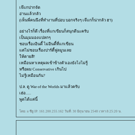
เจ๊แกปากจัด
อ่านแล้วกลัว
(เห็นพี่คนนึงที่ทำงานที่ปอบ บอกจริงๆ เจ๊แกก็น่ากลัว ฮา)
อย่างไรก็ดี เรื่องที่แกเขียนก็สนุกดีนะครับ
เป็นมุมมองแปลกๆ
ชอบเรื่องอินดี้ ไม่อินดี้ที่แกเขียน
ต่ไม่ชอบเรื่องปาร์ตี้ฟูลมูนเล
ห้ตายสิ!
เหมือนหาเหตุผลเข้าข้างตัวเองยังไงไม่รู้
หรือผม Conservative เกินไป
ไม่รู้เหมือนกัน?
ป.ล. ดู War of the Worlds มาแล้วครับ
เฮ่อ......
พูดได้แค่นี้
ดย: it ซียู IP: 161.200.255.162 วันที่: 30 มิถุนายน 2548 เวลา:8:25:20 น.