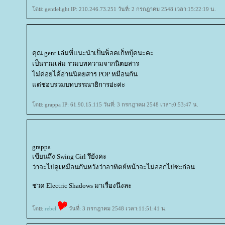
ดย: gentlelight IP: 210.246.73.251 วันที่: 2 กรกฎาคม 2548 เวลา:15:22:19 น.
คุณ gent เล่มที่แนะนำเป็นพ็อคเก็ทบุ้คนะคะ
เป็นรวมเล่ม รวมบทความจากนิตยสาร
ไม่ค่อยได้อ่านนิตยสาร POP หมือนกัน
ต่ชอบรวมบทบรรณาธิการอ่ะค่ะ
ดย: grappa IP: 61.90.15.115 วันที่: 3 กรกฎาคม 2548 เวลา:0:53:47 น.
grappa
เขียนถึง Swing Girl รึยังคะ
ว่าจะไปดูเหมือนกันหวังว่าอาทิตย์หน้าจะไม่ออกไปซะก่อน
ชวด Electric Shadows มาเรื่องนึงละ
ดย:
rebel
วันที่: 3 กรกฎาคม 2548 เวลา:11:51:41 น.