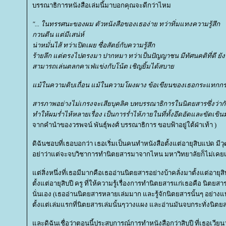
บรรณาธิการหนังสือเล่มนี้มาบอกคุณจะดีกว่าไหม
"... ในทรรศนะของผม ตัวหนังสือของเธอง่าย ทว่าทิ่มแทงความรู้สึก
กวนตีน แต่มีเสน่ห์
น่าหมั่นไส้ ทว่าเปิดเผย ซื่อสัตย์กับความรู้สึก
ร้ายลึก แต่ตรงไปตรงมา ปากหมา ทว่าเป็นปัญญาชน มีทัศนคติที่ดี ยัง
สามารถเล่นตลกคาเฟ่แข่งกับโน้ต เชิญยิ้มได้สบา
ม้ในความดิบเถื่อน แม้ในความโผงผาง ข้อเขียนของเธอกระแทกกระทั
สารภาพอย่างไม่เกรงจะเสียบุคลิค บทบรรณาธิการในนิตยสารซึ่งว่ากั
ทำให้ผมร่ำไห้หลายเรื่อง เป็นการร่ำไห้ภายในที่ทั้งอึดอัดและขัดเขินมาก
จากคำนำของวรพจน์ พันธุ์พงศ์ บรรณาธิการ ขอบฟ้าอยู่ใต้ฝ่าเท้า )
ดิฉันชอบที่เธอบอกว่า เธอเริ่มเป็นคนทำหนังสือตั้งแต่อายุสิบแปด มีว
อย่าว่าแต่จะจบวิชาการทำนิตยสารมาจากไหน มหาวิทยาลัยก็ไม่เคยเ
ต่สิ่งหนึ่งที่เธอมีมากคือเธออ่านนิตยสารอย่างบ้าคลั่งมาตั้งแต่อายุ
ตั้งแต่อายุสิบปี ครู ที่ให้ความรู้เรื่องการทำนิตยสารแก่เธอคือ นิตยสาร
นั่นเอง (เธออ่านนิตยสารหลายเล่มมาก และรู้จักนิตยสารนั้นๆ อย่างแท
ตั้งแต่เล่มแรกที่นิตยสารเล่มนั้นๆวางแผง และอ่านมันจบกระทั่งนิตยส
ละดิฉันเชื่อว่าตอนนี้ประสบการณ์การทำหนังสือกว่าสิบปี ที่เธอเวียน