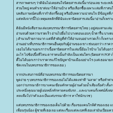
สารภาพตรงๆ ว่าดิฉันไม่เคยสนใจนิตยสารเล่มนี้มาก่อนเลย ระยะหลังน
ส่วนใหญ่ คนทำเขาส่งมาให้อ่านบ้าง หรือเลือกซื้อเฉพาะเล่มที่เราสนใ
บทสัมภาษณ์คนที่เรากำลังกรี๊ดอยู่ หรือมีบทความน่าสนใจ มีข้อมูลที่เ
ต่หลังจากนี้ไป เหตุผลหลักที่ดิฉันจะหานิตยสารเล่มนี้มาอ่านก็เพร
ดิฉันมีหนังสือรวมเล่มบทบรรณาธิการนิตยสาร(ไทย ) อยู่สองสามเล่ม ยั
อ่านจบด้วยความรวดเร็ว อ่านไปยิ้มไป บางตอนแอบๆ น้ำตารื้น บางตอนห
) สำนวนร้ายกาจมาก แต่ที่สำคัญที่ทำให้อ่านจบอย่างรวดเร็ว ก็เพราะบอก
อ่านอย่างที่บรรณาธิการคนอื่นคุยกับผู้อ่านของเขา เช่นบอกว่า เราค
เธอไม่ได้มาบอกเราว่าเนื้อหานิตยสารในเล่มนี้มีอะไรบ้าง ไม่ได้บอก
อะไร ไปช้อปปิ้งที่ไหน ดาราคนนั้นกำลังเป็นแฟนใคร (นิตยสาร POP เ
ตี้ไม่ได้บอกเราว่าเราควรแก้ไขปัญหาบ้านเมืองอย่างไร (แต่เธอฉาย
ชัดเจนในบทบรรณาธิการของเธอ )
จากประสบการณ์ที่อ่านบทบรรณาธิการของนิตยสารมา
พูดง่าย ๆ บทบรรณาธิการของเธอไม่ได้แสดงท่าที "ฉลาด" หรือทำท่าเย
บอกว่าบรรณาธิการบางคนเขียนทักทายผู้อ่านด้วยน้ำเสียงถือตัว สั้น
ประหนึ่งคุณนายผู้เย่อหยิ่งทักทายคนขับรถ ...และบางคนก็เทศน์สั่งสอน
หลงลืมไปว่าตัวเองเป็นแค่บรรณาธิการ หาใช่นักบวช
)
ต่บทบรรณาธิการของเธอเต็มไปด้วย เรื่องของคนใกล้ตัวของเธอ แม่ ค
เพื่อนรุ่นน้อง ผู้ชายที่เธอเจอ แต่ละเรื่องแต่ละบทที่เธอเล่ามันเปี่ยมควา