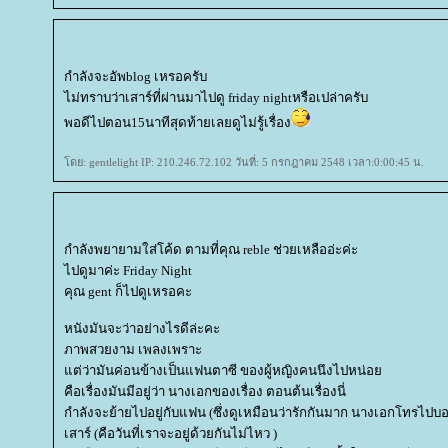
กำลังจะอัพblog เหรอครับ
ไม่ทราบว่าเสาร์ที่ผ่านมาไปดู friday nightหรือเปล่าครับ
พอดีไปตอน15นาทีสุดท้ายเลยดูไม่รู้เรื่อง
ดย: gentlelight IP: 210.246.72.102 วันที่: 5 กรกฎาคม 2548 เวลา:0:00:45 น.
กำลังพยายามใส่โค้ด ตามที่คุณ reble ช่วยเหลืออ่ะค่ะ
ไปดูมาค่ะ Friday Night
คุณ gent ก็ไปดูเหรอคะ
หนังมันจะว่าอย่างไรดีล่ะคะ
ภาพสวยงาม เพลงเพราะ
ต่ว่ามันค่อนข้างเป็นแฟนตาซี ของผู้หญิงคนนึงไปหน่อ
คือเรื่องมันมีอยู่ว่า นางเอกของเรื่อง ตอนต้นเรื่องนี่
กำลังจะย้ายไปอยู่กับแฟน (ซึ่งดูเหมือนว่ารักกันมาก นางเอกโทรไปบอ
เสาร์ (คือวันที่เราจะอยู่ด้วยกันไม่ไหว )