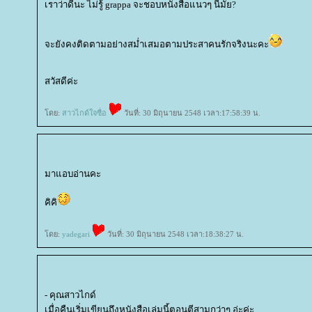
เราว่าดีนะ ไม่รู้ grappa จะชอบหนังสือแนวๆ นี้มั้ย?
จะยังคงติดตามอย่างสม่ำเสมอตามประสาคนรักจริงนะคะ
สวัสดีค่ะ
ดย:
สาวไกด์ใจซื่อ
วันที่: 30 มิถุนายน 2548 เวลา:17:58:39 น.
มาแอบอ่านคะ
คิคิ
ดย:
yadegari
วันที่: 30 มิถุนายน 2548 เวลา:18:38:27 น.
- คุณสาวไกด์
เมื่อคืนเริ่มเขียนถึงหนังสือเล่มนี้ตอนตีสามกว่าๆ อ่ะค่ะ