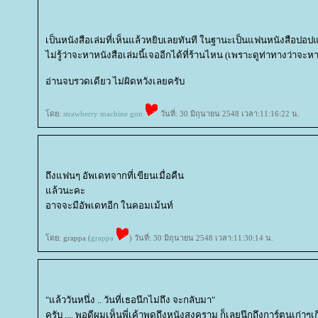
เป็นหนังสือเล่มที่เห็นแล้วหยิบเลยทันที ในฐานะเป็นแฟนหนังสือปอ
ไม่รู้ว่าจะหาหนังสือเล่มนี้เจออีกได้ที่ร้านไหน (เพราะดูท่าทางว่าจะห
อ่านจบรวดเดียว ไม่ผิดหวังเลยครับ
ดย:
strawberry machine gun
วันที่: 30 มิถุนายน 2548 เวลา:11:16:22 น.
ถึงแฟนๆ อัพเดทจากที่เขียนเมื่อคืน
ล้วนะคะ
อาจจะมีอัพเดทอีก ในคอมเม้นท์
ดย: grappa (
grappa
) วันที่: 30 มิถุนายน 2548 เวลา:11:30:14 น.
"แล้ววันหนึ่ง .. วันที่เธอนึกไม่ถึง จะกลับมา"
ครับ .... พอดีผมเห็นพี่เค้าพูดถึงหนังสงคราม ก็เลยนึกถึงการ์ตูนเก่าๆเก