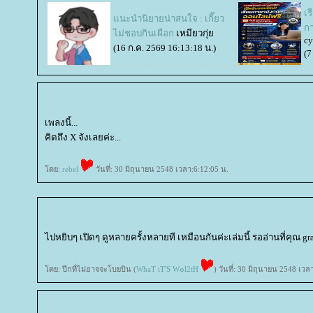
เ
นะนำนิยายน่าสนใจ : เกี๊ยว
ก
ไม่ชอบกินเผือก
เหมียวกุ่
cy
(16 ก.ค. 2569 16:13:18 น.)
(7
เพลงนี้...
คิดถึง X จังเลยค่ะ...
ดย:
rebel
วันที่: 30 มิถุนายน 2548 เวลา:6:12:05 น.
ไปหยิบๆ เปิดๆ ดูหลายครั้งหลายที เหมือนกันค่ะเล่มนี้ รออ่านที่คุณ grap
ดย: ปีกที่ไม่อาจจะโบยบิน (
WhaT iT'S W๐l2tH
) วันที่: 30 มิถุนายน 2548 เวล