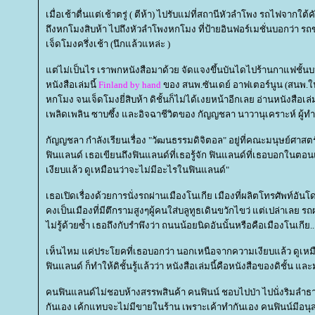
เมื่อเช้าตื่นแต่เช้าตรู่ ( ตีห้า) ไปรับแม่ที่สถานีหัวลำโพง รถไฟจากใ
ถึงหกโมงสิบห้า ไปถึงหัวลำโพงหกโมง ที่ป้ายอินฟอร์เมชั่นบอกว่า ร
เจ็ดโมงครึ่งเช้า (นึกแล้วแหล่ะ )
ต่ไม่เป็นไร เราพกหนังสือมาด้วย จัดแจงขึ้นบันไดไปร้านกาแฟชั้นบน
หนังสือเล่มนี้
Finland by hand
ของ สนพ.ซันเดย์ อาฟเตอร์นูน (สนพ.ในเค
หกโมง จนเจ็ดโมงยี่สิบห้า ดิชั้นก็ไม่ได้เงยหน้าอีกเลย อ่านหนังสือเล่ม
เพลิดเพลิน ซาบซึ้ง และอิจฉาชีวิตของ กัญญชลา นาวานุเคราะห์ ผู้ท
กัญญชลา กำลังเรียนเรื่อง "วัฒนธรรมดิจิตอล" อยู่ที่คณะมนุษย์ศาสตร
ฟินแลนด์ เธอเขียนถึงฟินแลนด์ที่เธอรู้จัก ฟินแลนด์ที่เธอบอกในตอ
เงียบแล้ว ดูเหมือนว่าจะไม่มีอะไรในฟินแลนด์"
เธอเปิดเรื่องด้วยการนั่งรถผ่านเมืองโนเกีย เมืองที่ผลิตโทรศัพท์อันโด
คงเป็นเมืองที่มีตึกรามสูงๆผู้คนใส่บลูทูธเดินขวักไขว่ แต่เปล่าเลย ร
ไม่รู้ด้วยซ้ำ เธอถึงกับรำพึงว่า ถนนน้อยนิดอันนั้นหรือคือเมืองโนเกีย..
เห็นไหม แค่ประโยคที่เธอบอกว่า นอกเหนือจากความเงียบแล้ว ดูเหม
ฟินแลนด์ ก็ทำให้ดิชั้นรู้แล้วว่า หนังสือเล่มนี้คือหนังสือของดิชั้น และ
คนฟินแลนด์ไม่ชอบห้างสรรพสินค้า คนฟินน์ ชอบไปป่า ไปนั่งริมลำ
กันเอง เค้กแทบจะไม่มีขายในร้าน เพราะเค้าทำกันเอง คนฟินน์มีอนุสาวรี