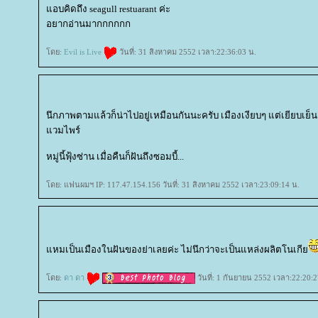
อบคิดถึง seagull restuarant ค่ะ
อยากอ่านมากกกกกก
ดย:
Evil is Live
วันที่: 31 สิงหาคม 2552 เวลา:22:36:03 น.
นึกภาพตามแล้วก็น่าไปอยู่เหมือนกันนะครับ เมืองเงียบๆ แต่เยียบเย็น
วมไพร์
หมู่นี้ฟุ้งซ่าน เมื่อคืนก็ฝันถึงซอมบี้...
ดย: แฟนผมฯ IP: 117.47.154.156 วันที่: 31 สิงหาคม 2552 เวลา:23:09:14 น.
หมเป็นเมืองในฝันของย่าเลยค่ะ ไม่นึกว่าจะเป็นแหล่งผลิตโนเกี
ดย:
ดา ดา
วันที่: 1 กันยายน 2552 เวลา:22:20:2