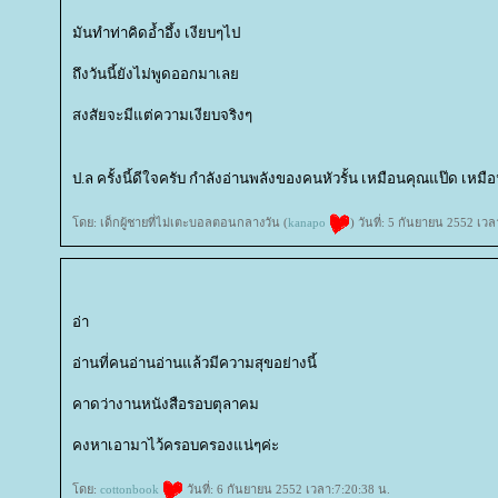
มันทำท่าคิดอ้ำอึ้ง เงียบๆไป
ถึงวันนี้ยังไม่พูดออกมาเล
สงสัยจะมีแต่ความเงียบจริงๆ
ป.ล ครั้งนี้ดีใจครับ กำลังอ่านพลังของคนหัวรั้น เหมือนคุณแป๊ด เหมื
ดย: เด็กผู้ชายที่ไม่เตะบอลตอนกลางวัน (
kanapo
) วันที่: 5 กันยายน 2552 เว
อ่า
อ่านที่คนอ่านอ่านแล้วมีความสุขอย่างนี้
คาดว่างานหนังสือรอบตุลาคม
คงหาเอามาไว้ครอบครองแน่ๆค่ะ
ดย:
cottonbook
วันที่: 6 กันยายน 2552 เวลา:7:20:38 น.