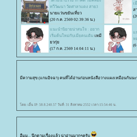
วัดริมน้ำบรรยากาศดี ริมคลอง
​​​
ทวีวัฒนา วัดศาลาแดง สาย3
สา
นายแว่นขยันเที่ยว
(2
(20 ก.ค. 2569 02:39:36 น.)
นะนำนิยายน่าสนใจ : อยาก
นะ
เริ่มต้นใหม่กับเมียคนเดิม
เหมี
ห
วกุ่
(6
(17 ก.ค. 2569 14:04:11 น.)
มีความสุข (แกมอิจฉา) คนที่ได้อ่านก่อนหนังสือวางแผงเหมือนกันนะพ
ดย: เอิ้น IP: 58.8.240.57 วันที่: 31 สิงหาคม 2552 เวลา:15:54:46 น.
อืมม... นึกตามเรื่องแล้ว น่าอ่านมากๆครับ