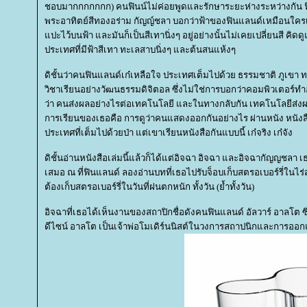
ชอบมากกกกกกก) คนฟินน์ไม่ค่อยพูดและรักษาระยะห่างระหว่างกัน ฟิ
พระอาทิตย์สีทองอร่าม กัญญ์ชลา บอกว่าฟ้าของฟินแลนด์เหมือนใค
ปะไว้บนฟ้า และมันก็เป็นสีเทานิ่งๆ อยู่อย่างนั้นไม่เคยเปลี่ยนสี คิดดู
ประเทศที่มีฟ้าสีเทา ทะเลสาบนิ่งๆ และต้นสนแห้งๆ
ดิชั้นว่าคนฟินแลนด์เก๋เหลือใจ ประเทศเต็มไปด้วย ธรรมชาติ ภูเขา
วิชาเรียนอย่างวัฒนธรรมดิจิตอล ซึ่งไม่ใช่การบอกว่าคอมพิวเตอร์ทำ
ว่า คนส่งผลอย่างไรต่อเทคโนโลยี และในทางกลับกัน เทคโนโลยีส่
การเรียนของเธอคือ การดูว่าคนแสดงออกกันอย่างไร ผ่านหนัง หนังสือ 
ประเทศที่เต็มไปด้วยป่า แต่เขาเรียนหนังสือกันแบบนี้ เก๋จริง เก๋จัง
ดิชั้นอ่านหนังสือเล่มนี้แล้วก็ได้แต่อิจฉา อิจฉา และอิจฉากัญญชลา เ
เสมอ ณ ที่ฟินแลนด์ ลองอ่านบทที่เธอไปรับจ็อบเก็บสตรอเบอร์รี่ในไร่สตร
ต้องเก็บสตรอเบอร์รี่ในวันที่ฝนตกหนัก ทั้งวัน (ย้ำทั้งวัน)
อิจฉาที่เธอได้เห็นงานของสถาปิกชื่อดังคนฟินแลนด์ อัลวาร์ อาลโต
ดีไซน์ อาลโต เป็นเจ้าพ่อโมเดิร์นนิสต์ในวงการสถาปนิกและการออ