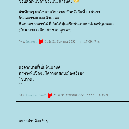
ขอบคุณพี่แป๊ดที่ช่วยแนะนำให้ค่ะ
ถ้าเพื่อนๆ คนไหนสนใจ น่าจะสักหลังวันที่ 10 กันยา
ก็น่าจะวางแผงแล้วนะคะ
ติดตามข่าวสารได้ที่เว็บไต้ฝุ่นหรือซันเดย์อาฟเตอร์นูนนะคะ
(โฆษณาแฝงอีกแล้ว ขอบคุณค่ะ)
ดย:
fonkoon
วันที่: 31 สิงหาคม 2552 เวลา:17:09:47 น.
ต่อจากปายก็เป็นฟินแลนด์
ท่าทางพี่แป๊ดจะมีความสุขกับเมืองเงียบๆ
ช่ปา่วคะ
^^
ดย:
I am just fine^^
วันที่: 31 สิงหาคม 2552 เวลา:18:16:17 น.
อยากอ่านจังแง้วๆ