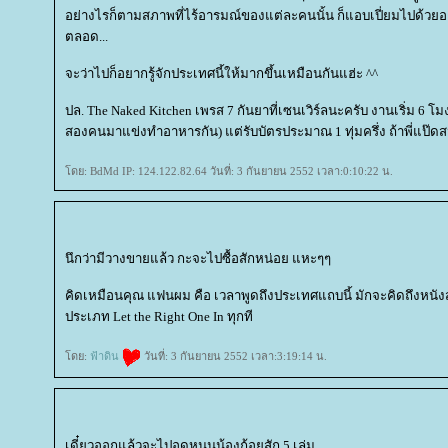
อย่างไรก็ตามสภาพที่ไร้อารมณ์ของแต่ละคนนั้น ก็แอบเปี่ยมไปด้วยอาร
ตลอด...
จะว่าไปก็อยากรู้จักประเทศนี้ให้มากขึ้นเหมือนกันแฮ่ะ ^^
ปล. The Naked Kitchen เพรส 7 กันยาที่เซนเวิร์ลนะครับ งานเริ่ม 6 โ
สองคนมาแข่งทำอาหารกัน) แต่รับบัตรประมาณ 1 ทุ่มครึ่ง ถ้าพี่แป๊ดส
ดย: BdMd IP: 124.122.82.64 วันที่: 3 กันยายน 2552 เวลา:0:10:22 น.
นึกว่ามีวางขายแล้ว กะจะไปซื้อสักหน่อย แหะๆๆ
คิดเหมือนคุณ แฟนผม คือ เวลาพูดถึงประเทศแถบนี้ มักจะคิดถึงหนัง
ประเภท Let the Right One In ทุกที
ดย:
ฟ้าดิน
วันที่: 3 กันยายน 2552 เวลา:3:19:14 น.
เดี๋ยวออกแล้วจะไปอุดหนุนน้องก้อยสัก 5 เล่ม