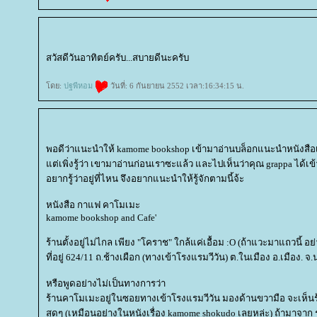
สวัสดีวันอาทิตย์ครับ...สบายดีนะครับ
ดย:
ปฐพีหอม
วันที่: 6 กันยายน 2552 เวลา:16:34:15 น.
พอดีว่าแนะนำให้ kamome bookshop เข้ามาอ่านบล็อกแนะนำหนังสือเล
ต่เพิ่งรู้ว่า เขามาอ่านก่อนเราซะแล้ว และไปเห็นว่าคุณ grappa ได้
อยากรู้ว่าอยู่ที่ไหน จึงอยากแนะนำให้รู้จักตามนี้จ้ะ
หนังสือ กาแฟ คาโมเมะ
kamome bookshop and Cafe'
ร้านตั้งอยู่ไม่ไกล เพียง "โคราช" ใกล้แค่เอื้อม :O (ถ้าแวะมาแถวนี้ อ
ที่อยู่ 624/11 ถ.ช้างเผือก (ทางเข้าโรงแรมวีวัน) ต.ในเมือง อ.เมือง.
หรือพูดอย่างไม่เป็นทางการว่า
ร้านคาโมเมะอยู่ในซอยทางเข้าโรงแรมวีวัน มองด้านขวามือ จะเห็นร
สุดๆ (เหมือนอย่างในหนังเรื่อง kamome shokudo เลยหล่ะ) ถ้ามาจาก 