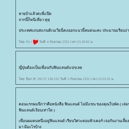
หายบ้าแล้วค่ะพี่แป๊ด
จากนี้ก็หนีเที่ยว หุหุ
ประเทศแถบสแกนดิเนเวียนี่คงออกแนวนี้หมดนะคะ ประมาณเรียบง่
ดย:
ทินา
วันที่: 4 กันยายน 2552 เวลา:15:30:02 น.
ญี่ปุ่นต้องเป็นเพื่อนกับฟินแลนด์แน่ๆเล
ดย: ป๊อก IP: 202.57.150.232 วันที่: 5 กันยายน 2552 เวลา:15:53:35 น.
ตอนแรกผมนึกว่าคือหนังสือ ฟินแลนด์ ไม่มีแขน ของคุณใบพัด ( เล่มนั
ฟินแลนด์เงียบเท่าใด )
เพื่อนผมคนหนึ่งอยู่ฟินแลนด์ เรียนวิศวะคอมพิวเตอร์ เจอกันงานเลี้ยง
มา มีอะไรบ้าง