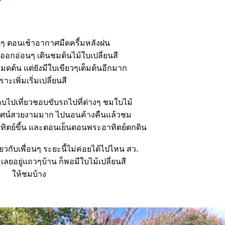
็นๆ ตอนเช้าอากาศมืดครี้มหลังฝน
ออกอ่อนๆ เดินชมต้นไม้ใบเปลี่ยนสี
มดต้น แต่ยังมีใบเขียวๆเต็มต้นอีกมาก
ราะเพิ่มเริ่มเปลี่ยนสี
ชอบไปเที่ยวชอบขับรถไปที่ต่างๆ ชมใบไม้
วทัศน์สวยงามมาก ไปนอนค้างคืนแล้วชม
ิตย์ขี้น และตอนเย็นตอนพระอาทิตย์ตกดิน
่ยวกับเพื่อนๆ ระยะนี้ไม่ค่อยได้ไปไหน สว.
ยอยู่แถวๆบ้าน ก็พอมีใบไม้เปลี่ยนสี
ห้ชมบ้าง