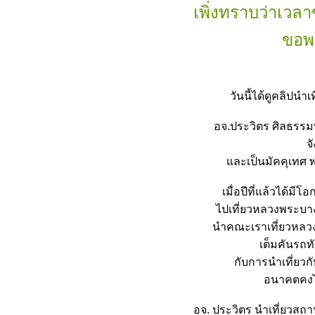
เพิ่งทราบว่าเว
ขอพร
วันนี้ได้ดูคลิปน
อจ.ประวิตร ศิลธรร
จ
ละเป็นมัคคุเทศ พ
เมื่อปีที่แล้วได้ม
ไปเที่ยวหลวงพระบาง
นำคณะเราเที่ยวหลว
เต็มคันรถท
กับการนำเที่ยวก
อนาคตคงได
อจ. ประวิตร นำเที่ยวสถาน