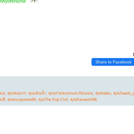
ewyorknurse
Share to Facebook
ิมล
,
คุณหอมกร
,
คุณเนินน้ำ
,
คุณสายหมอกและก้อนเมฆ
,
คุณhaiku
,
คุณSweet_pi
้มสี
,
คุณmcayenne94
,
คุณThe Kop Civil
,
คุณKavanich96