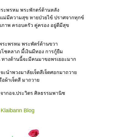
ะพรหม พระพักตร์ด้านหลัง
้แม่มีความสุข หายป่วยไข้ ปราศจากทุกข์
ขภาพ ครอบครัว คู่ครอง อยู่ดีมีสุข
ระพรหม พระพัตร์ด้านขวา
บโชคลาภ มี้เงินมีทอง การกู้ยืม
น ทางด้านนี้จะมีคนมาขอพรเยอะมาก
จก็จะนำพวงมาลัยเจ็ดสีเจ็ดศอกมาถวา
รือผ้าเจ็ดสี มาถวา
ลจากอจ.ประวิตร ศิลธรรมพานิช
Klaibann Blog