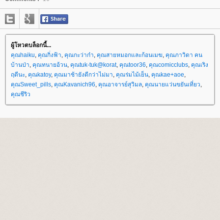
ผู้โหวตบล็อกนี้...
คุณhaiku
,
คุณกิ่งฟ้า
,
คุณกะว่าก๋า
,
คุณสายหมอกและก้อนเมฆ
,
คุณภาวิดา คน
บ้านป่า
,
คุณทนายอ้วน
,
คุณtuk-tuk@korat
,
คุณtoor36
,
คุณcomicclubs
,
คุณเริง
ฤดีนะ
,
คุณkatoy
,
คุณมาช้ายังดีกว่าไม่มา
,
คุณร่มไม้เย็น
,
คุณkae+aoe
,
คุณSweet_pills
,
คุณKavanich96
,
คุณอาจารย์สุวิมล
,
คุณนายแว่นขยันเที่ยว
,
คุณชีริว