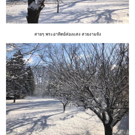
สายๆ พระอาทิตย์ส่องแสง สวยงามจัง