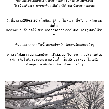
วันนี้จะเที่ยงแล้วยังไม่มากวาดเลย เราไม่ได้ไปทำงาน
ไม่เดือดร้อน มากวาดหิมะเมื่อไรก็ได้ ขอให้มากวาดเถอะ
วันนี้อากาศ28F(2.2C ) ไม่มีลม รู้สึกว่าไม่หนาว ที่จริงกวาดหิมะเอง
พอไหว
ต่จ้างเขาแล้ว รอให้เขามาจัดการดีกว่า ออกไปเดินถ่ายรูปมาให้ชม
กัน
หิมะและอากาศวันนี้เหมาะสำหรับเด็กเล่นหิมะกันจริงๆ
เราสว ไม่อยาก ออกนอกบ้าน แต่ก็ต้องออกไปกวาดแถวประตูหน่อ
เพราะทิ้งไว้หิมะอาจจะกลายเป็นน้ำแข็งเปิดประตูออกไม่ได้อีก
สายๆพระอาทิตย์และหิมะ สวยงามจริงๆ