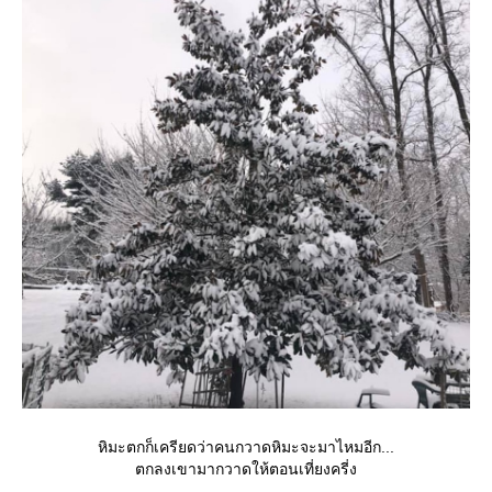
หิมะตกก็เครียดว่าคนกวาดหิมะจะมาไหมอีก...
ตกลงเขามากวาดให้ตอนเที่ยงครี่ง