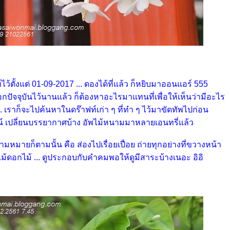
ไว้ตั้งแต่ 01-09-2017 ... ดองได้ที่แล้ว ก็หยิบมาออนแอร์ 555
กปัจจุบันไว้นานแล้ว ก็ต้องหาอะไรมาแทนที่เพื่อให้เห็นว่ามีอะไร
.. เราก็จะไปค้นหาในดร๊าฟท์เก่า ๆ ที่ทำ ๆ ไว้มาขัดทัพไปก่อน
ณ์ เปลี่ยนบรรยากาศบ้าง อัพไม้หนามมาหลายเอนทรี่แล้ว
วามหมายก็ตามนั้น คือ ส่องไปเรื่อยเปื่อย ถ่ายทุกอย่างที่ขวางหน้า
้ดอกไม้ ... ดูประกอบกับคำคมพอให้ดูมีสาระบ้างเนอะ อิอิ