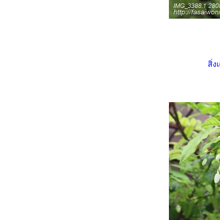
เก็บดอกมะลิหอม ๆ มาฝากจ้า
ต้นไม้รอบบ้าน ... ว่านสี่ทิศดอก
หญ่
ปลูกผักสวนครัว 2 (23.5.2565)
หอมกลิ่นดอกโมก (25.11.64 -
11.2.2565)
สิ่
พริกสีม่วง ... สวยเข้มบาดใจ
เฮลิโคเนียด่าง (Variegated
heliconia)
เบื่อไม้หนามมาเล่นไม้น้ำ 2 ... บัว
อเมซอนออกดอกแล้วจ้า
เบื่อไม้หนามมาเล่นไม้น้ำ 1 ... บัว
อเมซอน (Echinodorus
cordifolius)
ไม้ใบลายสวย เส้นสายลายพฤกษ์
ต้นไม้ในบ้าน ... สดชื่นกับไม้ใบ
สวย ๆ ดีกว่า
ส่องไปเรื่อยเปื่อย ... บ้านอารมณ์
ดี
ด่นกน้อยที่จากไป ... unhappy