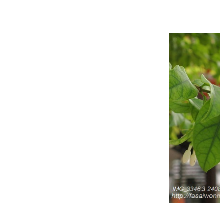
เฟื่องฟ้าใบด่าง ... ชีวิตต้องสู้
เฟื่องฟ้า 3 สี ใบด่าง
รสแมรี่ (Rosemary) สมุนไพร
มหัศจรรย์ สัญลักษณ์แห่งความ
รักนิรันดร์
คล้า ... ไม้ใบลายสว
กระดังงาสงขลา ... วันฝนตก 1
(24.7.2566)
บัวดิน (Rain Lily) เธอผู้มากับ
สายฝน (26.7.2565 - 10.7.2566)
ลีลาวดีสิงคโปร์พิงค์ (Dwarf
Singapore Pink) 31.3.2566
อัญชัน (Butterfly Pea) ดอกไม้
สารพัดประโยชน์
เข็มพวงขาว (Siamese white
ixora ) ดอกไม้บ้าน ๆ แต่สว
คลาสสิค
ผีเสื้อแสนสวย (Blue butterfly)
ดอกไม้กินได้