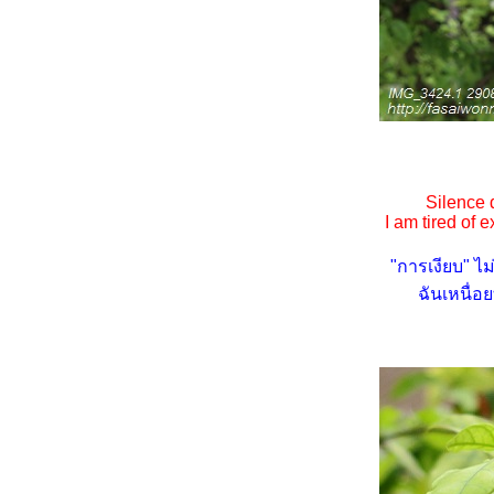
ending (1.6.2564)
ซัมเมอร์นี้ขอให้รอด ... นกมา
ออกไข่ฟักเป็นตัวแล้ว
ซัมเมอร์นี้ฉันต้องรอด ... อยู่บ้าน
ก็สนุกได้จ้า
ล้วเธอก็มา ... แก้วสารพัดนึก
(Alocasia Sanderiana Bull.) กับ
พวงคราม (Sandpaper Vine)
Silence 
I am tired of 
ปลูกผักสวนครัว 1 (18.3.2564)
พุดพิชญาหลังฝนตก
"การเงียบ" 
ปทุมมา (Paracurcuma) VS
ฉันเหนื่อ
กระเจียว (Eucurcuma)
ชวนชม เปลี่ยนสีได้
ต้นไม้ในบ้าน ... หม่อนน้อยกลอ
จ
ส่องไปเรื่อยเปื่อย ... ต้นไม้
ดอกไม้รอบบ้าน
ชมนกชมไม้ 2
ชมนกชมไม้ 1