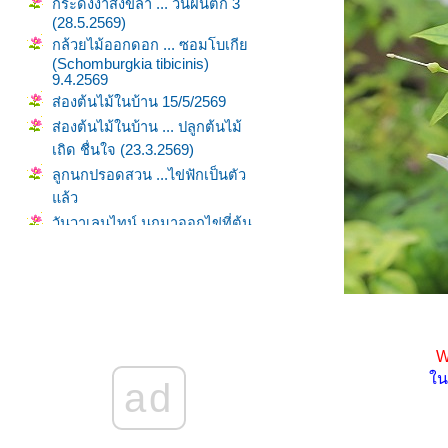
กระดังงาสงขลา ... วันฝนตก 3
(28.5.2569)
กล้วยไม้ออกดอก ... ซอมโบเกี
(Schomburgkia tibicinis)
9.4.2569
ส่องต้นไม้ในบ้าน 15/5/2569
ส่องต้นไม้ในบ้าน ... ปลูกต้นไม้
เถิด ชื่นใจ (23.3.2569)
ลูกนกปรอดสวน ...ไข่ฟักเป็นตัว
ล้ว
วันวาเลนไทน์ นกมาออกไข่ที่ต้น
มกอีกแล้ว (14.2.2569)
พยับหมอก ดอกสีฟ้าครามอม
ม่วง
ดอกเฟื่องฟ้า ... ตรุษจีน
ดอกโมกกับผึ้งน้อยกลอยใจ
W
กระดังงาสงขลา ... วันฝนตก 2
นเม
ad
(14.10.2568)
ส่องไปเรื่อยเปื่อย ต้นไม้รอบบ้าน
(2.7.2568)