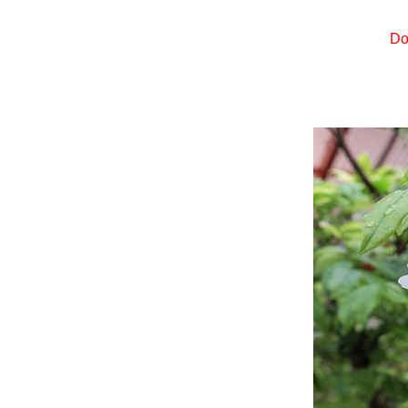
พวงชมพู (Chain of
Love) ดอกไม้สวยหวานแต่
Do
รุกราน
เฟื่องฟ้า ต้นไม้หน้าบ้าน
เลี้ยงผีเสื้อไว้ดูเล่น ... ผีเสื้อราตรี
ไม้ประดับสีม่วง
กระดังงาสงขลา (Cananga
fruticosa) ไม้หอมมีเสน่ห์แบบ
ไทย ๆ
ต้นผีเสื้อภูเขา (Christia
obcordata) ไม้แปลกลายสว
ก้วกาญจนา หรือ อโกลนีมา
(Aglaonema) ไม้ใบสีสว
ต้นเล็บครุฑ (Polyscias) ไม้
มงคลใบสวยสารพัดประโยชน์
เข็มพวงขาว (Siamese white
ixora) 23.8.62 - 21.9.64
บัวดิน (Rain Lily) เธอผู้มากับ
สายฝน (15.7.65)