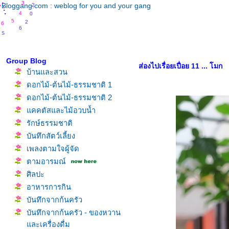
.
.
.
.
3
.
Bloggang.com : weblog for you and your gang
.
0
.
4
2
5
6
6
S
U
Group Blog
ส่องไปเรื่อยเปื่อย 11 ... โมก
บ้านและสวน
ดอกไม้-ต้นไม้-ธรรมชาติ 1
ดอกไม้-ต้นไม้-ธรรมชาติ 2
คคตัสและไม้อวบน้ำ
รักษ์ธรรมชาติ
บันทึกสัตว์เลี้ยง
เพลงตามใจผู้จัด
ตามอารมณ์
ศิลปะ
อาหารการกิน
บันทึกจากก้นครัว
บันทึกจากก้นครัว - ของหวาน
ละเครื่องดื่ม