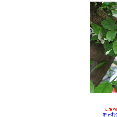
บัวอเมซอน ไม้น้ำดอกสวยกลีบ
บาง
นางพญาคล้าทอง ไม้ใบลายสว
สีสว
พิทูเนีย (Petunia) ดอกไม้แห่ง
ความหวัง
ก้วสารพัดนึก ไม้มงคลใบสว
ฟอกอากาศได้ด้ว
คล้าม้าลายแคระ ... ใบม้วน
พวงชมพู คืนชีพ (19.11.2567)
เก๊กฮวย ดอกไม้สวยกินได้ด้ว
จาก เดฟด่าง ถึง โรสแมรี่ คูลลิ่ง
ตะขบฝรั่ง ในรางน้ำฝน
เฟื่องฟ้าใบด่างดอกส้ม ?
(17.9.2567) ดอกมาแล้ว แต่ ...
เฟื่องฟ้าใบด่างดอกส้ม
(18.7.2567)
มกน้อยกลอยใจ ... ลองเครื่อง
Life wi
ตัดแต่งพุ่มไม้
ชีวิตที่