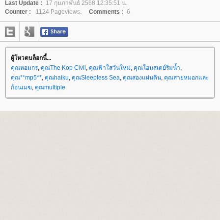
Last Update :
17 กุมภาพันธ์ 2568 12:35:51 น.
Counter :
1124 Pageviews.
Comments :
6
ผู้โหวตบล็อกนี้...
คุณหอมกร
,
คุณThe Kop Civil
,
คุณฟ้าใสวันใหม่
,
คุณโฮมสเตย์ริมน้ำ
,
คุณ**mp5**
,
คุณhaiku
,
คุณSleepless Sea
,
คุณสองแผ่นดิน
,
คุณสายหมอกและ
ก้อนเมฆ
,
คุณmultiple