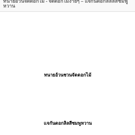
ทนายอ้วนจัดดอกไม้ - จัดดอกไม้ง่ายๆ – แจกันดอกลิลลี่สีชมพู
หวาน
ทนายอ้วนชวนจัดดอกไม้
จกันดอกลิลสีชมพูหวาน