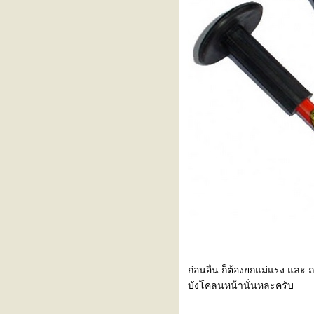
ล้ว)
เปลี่ยนโช๊คหลัง สาแหรก แป้นรอง
หนบ ลูกยางหูแหนบ isuzu tfr
เปลี่ยน แผงชุดควบคุมประตู honda
crv gen3 ราคาหลักร้อ
เปลี่ยน คิ้วรีดน้ำ ขอบกระจก
honda crv g3 ด้วยตัวเอง
เปลี่ยนลูกหมากปีกนก ford fiesta
บบบ้านๆ
เปลี่ยนไฟท้าย honda jazz ge +
ขัดไฟหน้ารถ jazz ge
เช็คระบบแอร์ เปลี่ยนชุดครัชแอร์
nissan almera + เปลี่ยนชุดพัดลม
เปลี่ยนสายพานหน้าเครื่อง ครัช
คอมแอร์ honda jazz gd 2006 ไม่
ต้องถอดคอมแอร์
เปลี่ยนปุ่ม switch remote รถยนต์
เปลี่ยนชุดครัชแอร์ ้honda jazz gd
ก่อนอื่น ก็ต้องยกแม่แรง และ ถ
เปลี่ยนชุด ครัช คอมแอร์ nissan
บังโคลนหน้านั่นหละครับ
almera อะไหล่เดิมที่เคยถอดเปลียน
ก้ปัญหา พัดลมหม้อน้ำ nissan