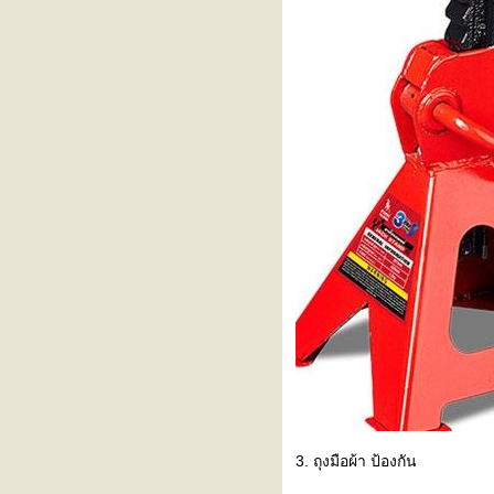
nissan almera 2011 เสียงหายแล้ว
เปลี่ยนลูกหมาก กันโคลง nissan
almera เสียงดังกุ๊กๆๆ ขณะขับผ่าน
พื้นขรุขระ
เปลี่ยนหรือ ถอด sensor VVTi
Nissan almera 1.0 Turbo
เปลี่ยนลูกหมาก ปีกนกล่าง nissan
almera ปี 2011
เปลี่ยนยางขอบ 15 size 195/65/15
รถเก๋ง ราคาประมาณเท่าไหร่กัน ?
Toyota vios เครื่องไม่นิ่ง สั่น เช็ค
coil ปกติ หัวเทียนปกติ
เปลี่ยน ปีกนกล่าง nissan almera
2011 ราคาไม่เกิน 1200 บาท
หุ้มพวงมาลัย Honda Jazz ge
2009-2011
ซ่อมเฟืองกระจกรถยนต์ jazz ,crv ,
honda แบบไม่เสียเงินและทนทาน
เหมือนใหม่
3. ถุงมือผ้า ป้องกัน
เปลี่ยนผ้าเบรค nissan almera 1.0
turbo แบบง่ายๆ