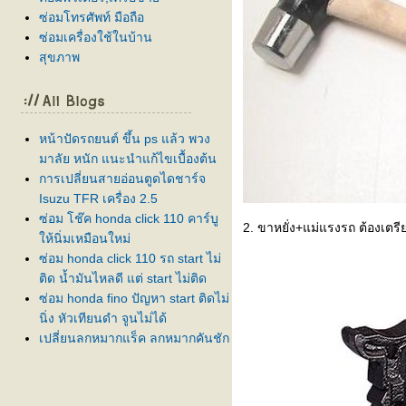
ซ่อมโทรศัพท์ มือถือ
ซ่อมเครื่องใช้ในบ้าน
สุขภาพ
หน้าปัดรถยนต์ ขึ้น ps แล้ว พวง
มาลัย หนัก แนะนำแก้ไขเบื้องต้น
การเปลี่ยนสายอ่อนตูดไดชาร์จ
Isuzu TFR เครื่อง 2.5
ซ่อม โช๊ค honda click 110 คาร์บู
2. ขาหยั่ง+แม่แรงรถ ต้องเตรี
ห้นิ่มเหมือนใหม่
ซ่อม honda click 110 รถ start ไม่
ติด น้ำมันไหลดี แต่ start ไม่ติด
ซ่อม honda fino ปัญหา start ติดไม่
นิ่ง หัวเทียนดำ จูนไม่ได้
เปลี่ยนลูกหมากแร็ค ลูกหมากคันชัก
นอก nissan almera ปี 2011
เสียงดัง กุ๊กๆ เปลี่ยนรองเบ้าโช๊ค
ลูกปืนเบ้าโช๊ค ยางกันฝุ่นโช๊ค