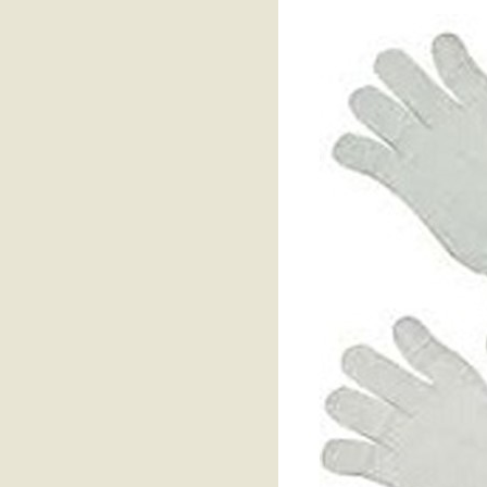
fino กดปุ่ม start ไม่ติด ซ่อม switch
ง่ายๆ ไม่เสียเงิน
ซ่อม yamaha fino คาร์บู อาการ
รอบไม่นิ่ง เบิลรอบขึ้นเอง ฯลฯ
ถ่ายน้ำมันเครื่อง almera 1.0 turbo
ซ่อมกุญแจ ประตู honda jazz gd ปี
2006
เปลี่ยนปั๊มฉีดกระจก nissan
almera 2011 ราคา 250 บาท
เปลี่ยนน้ำมันเครื่อง honda jazz ge
ปี 2011 ด้วยตัวเองง่ายๆ
ทดสอบน้ำยาแอร์ 134A แบบ
กระป๋อง ติดไฟ ซะงั้น
ซ่อมพัดลมแอร์ honda jazz ge เปิด
อร์แล้วไม่หมุน
เปลี่ยนลูกหมาก honda jazz ge
2009 ด้วยตัวเอง #EP2
เปลี่ยนลูกหมากปีกนกล่าง honda
jazz ge แบบง่ายๆ ด้วยตัวเอง
ทำท่อ กรองอากาศ 2 ชั้น nissan