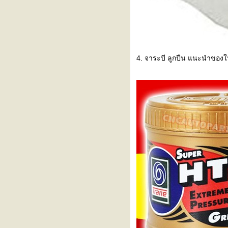
almera ใหม่ให้สวยและดีกว่าเดิม
รอบเดินเบาสั่น รอบสวิง เปลี่ยนชุด
ซ่อมหัวฉีด honda jazz ge 2009
เปลี่ยนยางปัดน้ำฝน ford fiesta
ราคา 40 บาท
ติดตั้ง เกจวัด อุณภูมิเกียร์ ATF
4. จาระบี ลูกปืน แนะนำของใหม่
cooler with temp sensor jazz gd
ละ ge
ดูอุณภูมิ oil gear temperature
honda jazz หรือ ดูอุณภูมิน้ำมัน
เกียร์ honda jazz
ติด Oil Gear Cooler honda jazz
ge 2009 ด้วยตัวเองราคาพันเดียว
เปลี่ยน คอมแอร์ ใหม่ nissan
almera แก้ปัญหาแอร์
พัดลมแอร์ jazz ge 2009 ไม่ทำงาน
หลังเปิดแอร์
ซ่อมเฟืองกระจก jazz gd,ge แบบ
ไม่เสียเงิน ใช้งานได้ด้วยซ่อมด้ว
หัวแร้ง
เปลี่ยนหลอดไฟ ac แอร์ honda