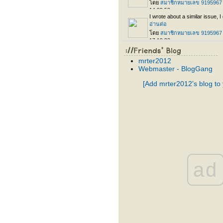
mrter2012
Webmaster - BlogGang
[Add mrter2012's blog to
ad