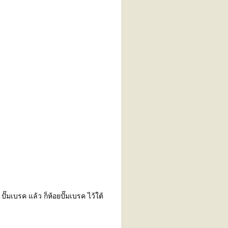
๊มเบรค แล้ว ก็ห้อยปั๊มเบรค ไว้ใต้