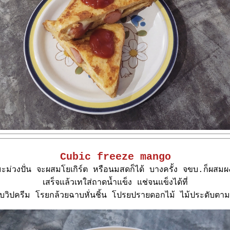
Cubic freeze mango
ะม่วงปั่น จะผสมโยเกิร์ต หรือนมสดก็ได้ บางครั้ง จขบ.ก็ผสมผ
เสร็จแล้วเทใส่ถาดน้ำแข็ง แช่จนแข็งได้ที่
ฟกับวิปครีม โรยกล้วยฉาบหั่นชิ้น โปรยปรายดอกไม้ ไม้ประดับต