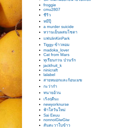
froggie
cmu2807
ชีริว
หมีปุ๊
a murder suicide
หวานเย็นผสมโซดา
ฟนlinKinPark
Tiggy-ข้าวหอม
madoka_lover
Cat from Mars
ทุเรียนกวน ป่วนรัก
jackfruit_k
ninicraft
lalabel
สายหมอกและก้อนเมฆ
กะว่าก๋า
ทนายอ้วน
เริงฤดีนะ
newyorknurse
ฟ้าใสวันใหม่
Sai Eeuu
nonnoiGiwGiw
สันตะวาใบข้าว