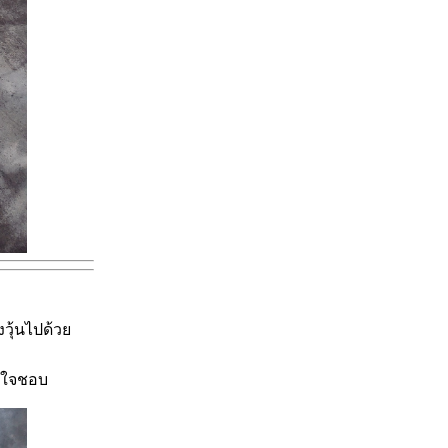
งวุ้นไปด้ว
ามใจชอบ