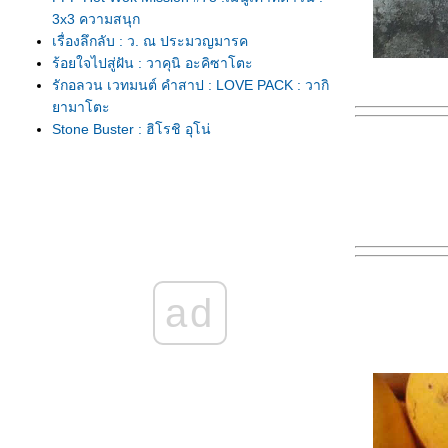
3x3 ความสนุก
เรื่องลึกลับ : ว. ณ ประมวญมารค
ร้อยใจไปสู่ฝัน : วาคุนิ อะคิซาโตะ
รักอลวน เวทมนต์ คำสาป : LOVE PACK : วากิ
ามาโตะ
Stone Buster : ฮิโรชิ อุโน่
นางเงือกน้อยตบบนตบล่าง : Pearl Garden : มุสึ
มิ ฮางิอิวะ
FFF Hot Wok Mission #77 ต้มตุ๋น : ต้มจืดแตง
ร้านยัดไส้หมูสับ
Members Site ZOO : ยูมิ ทามุระ
จันทรุปราคา เหนือน่านฟ้าเมื่อ3พันปีก่อน
1+1 ฉันคือเธอ
ad
หลอนกันรับฮาโลวีน : Oumagatoki : โมริ ฮา
ซามะ
FFF Hot Wok Return #76 : เนื้อนมไข่ : วิป
ครีมผลไม้
อาร์ตด้วยภาพ #2: photoart by อาร์ตได
FFF Hot Wok Misson #75 : อาหารว่าง : มากิน
ชีสโทสต์แซนด์วิชที่ห้องเราไหม?