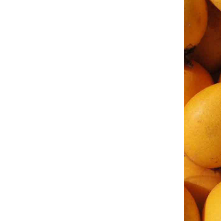
รักโฮ่งๆตกลงไหม : นัตสึเอะ โอโกชิ
อาร์ตด้วยภาพ : photo art : art diary
ริง คำสาปมรณะ : ซุสุกิ โคจิ
ผู้มาจากรัตติกาล : โยโกะ มัตสึโมโตะ
สวนสัตว์ : รวมเรื่องสั้น สุวรรณี สุคนธา
Food For Fun 74 : ผัดก็ได้ทอดก็ดี : ข้าวผัด
ไส้กรอก
MIDNIGHT PANTHER : ยู อาซางิริ
DIVA : ฮิโรมุ โอโนะ
Food For Fun # 74 : ผัดก็ได้ทอดก็ดี : เปรี้ยว
หวานจานโปรด
เครดิตมรณะ : มิยาเบะ มิยูกิ
เจ้าหญิงคางุยะ เล่ม3 จิโฮ ไซโตะ : จันทราเทพ /
เกมจับคู่หอยตลับ
MUJIRUSHI สัญลักษณ์แห่งฝัน : นาโอกิ อุราซา
วะ
3F Hot Wok Mission 73 คาวหวานจานสะดวก
: ผัดกะหล่ำปลีวุ้นเส้นใส่เบคอน
GP.JOE : เคย์ ซาโตมิ
3F Hot Wok Mission 73 : คาวหวานจาน