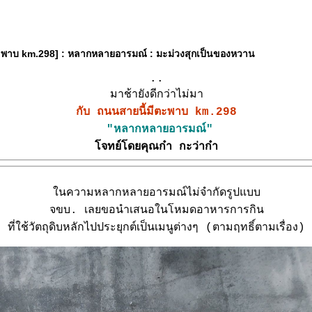
ะพาบ km.298] : หลากหลายอารมณ์ : มะม่วงสุกเป็นของหวาน
..
มาช้ายังดีกว่าไม่มา
กับ ถนนสายนี้มีตะพาบ km.298
"หลากหลายอารมณ์"
จทย์โดยคุณก๋า กะว่าก๋า
นความหลากหลายอารมณ์ไม่จำกัดรูปแบบ
จขบ. เลยขอนำเสนอในโหมดอาหารการกิน
ที่ใช้วัตถุดิบหลักไปประยุกต์เป็นเมนูต่างๆ (ตามฤทธิ์ตามเรื่อง)