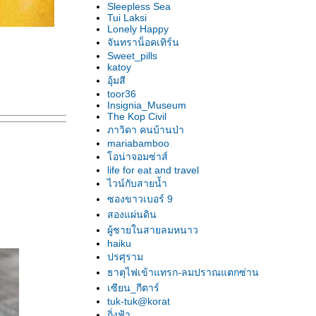
Sleepless Sea
Tui Laksi
Lonely Happy
จันทราน็อคเทิร์น
Sweet_pills
katoy
อุ้มสี
toor36
Insignia_Museum
The Kop Civil
ภาวิดา คนบ้านป่า
mariabamboo
อน่าจอมซ่าส์
life for eat and travel
ไวน์กับสายน้ำ
ซองขาวเบอร์ 9
สองแผ่นดิน
ผู้ชายในสายลมหนาว
haiku
ปรศุราม
ธาตุไฟเข้าแทรก-ลมปราณแตกซ่าน
เซียน_กีตาร์
tuk-tuk@korat
กิ่งฟ้า