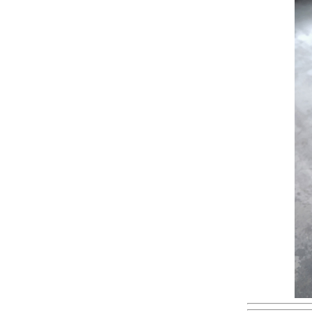
มิ คาซุ
ชวนอ่าน : ป่านิทรา : ฮิงาชิโนะ เคโงะ
RUMIK World vol.2 รวมเรื่องสั้นของ รูมิโกะ
ทากาฮาชิ เล่ม2
[ตะพาบ km.299 เขาเล่ามา] อาถรรพณ์ตำนาน
สยอง : อากิโกะ มิยาวากิ
ภูติพรายแห่งทุ่งอ้อ : ยู โคเมจิ
ชวนอ่าน :ฝึกสมองให้มองแต่ความสุข : เคนอิจิ
ร่ โมงิ
[ถนนสายนี้มีตะพาบ km.298] : หลากหลา
อารมณ์ : มะม่วงสุกเป็นของหวาน
จกความสดใส : 7 days happiness
รวมเรื่องสั้นคัดสรร : Chiho Saito (ตอนที่2)
RUMIK World vol.1 : รวมเรื่องสั้นของ รูมิโกะ
ทากาฮาชิ เล่ม1
รักล้นจาน : เอริโกะ โคมัตสึ
Flowers Sketchbook : วาดเล่นเช่นดอกไม้
มิมิ คนเห็นผี : จุนจิ อิโตะ
Short Program Vol.1 : Feel good ใสใส สไตล์
อาดาจิ มิซึรุ