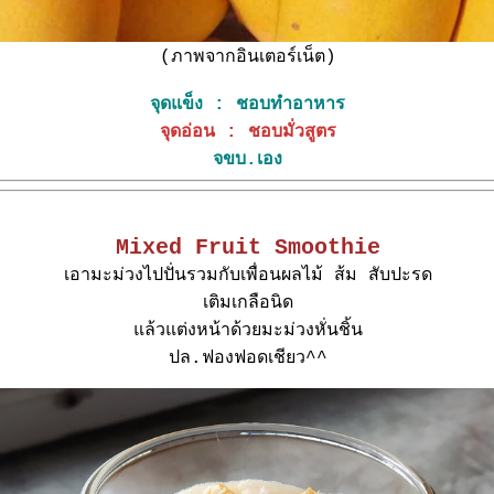
(ภาพจากอินเตอร์เน็ต)
จุดแข็ง : ชอบทำอาหาร
จุดอ่อน : ชอบมั่วสูตร
จขบ.เอง
Mixed Fruit Smoothie
เอามะม่วงไปปั่นรวมกับเพื่อนผลไม้ ส้ม สับปะรด
เติมเกลือนิด
ล้วแต่งหน้าด้วยมะม่วงหั่นชิ้น
ปล.ฟองฟอดเชียว^^