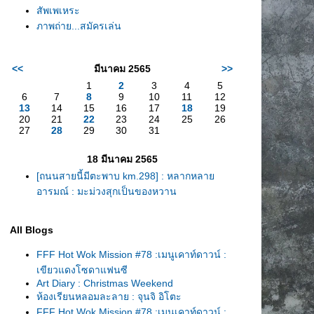
สัพเพเหระ
ภาพถ่าย...สมัครเล่น
<<
มีนาคม 2565
>>
1
2
3
4
5
6
7
8
9
10
11
12
13
14
15
16
17
18
19
20
21
22
23
24
25
26
27
28
29
30
31
18 มีนาคม 2565
[ถนนสายนี้มีตะพาบ km.298] : หลากหลา
อารมณ์ : มะม่วงสุกเป็นของหวาน
All Blogs
FFF Hot Wok Mission #78 :เมนูเคาท์ดาวน์ :
เขียวแดงโซดาแฟนซี
Art Diary : Christmas Weekend
ห้องเรียนหลอมละลาย : จุนจิ อิโตะ
FFF Hot Wok Mission #78 :เมนูเคาท์ดาวน์ :