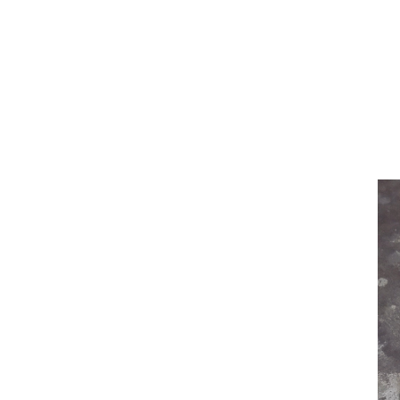
Alone Together : ฮอนดะ ทากาโยชิ
ภาพชุด : Happy Chinese New Year
จอมโจรหน้ากากทอง : มิตสึกิ มายะ
ขอเพียงได้รัก : อิชิคาวะ ทาคุจิ
เสียงหัวเราะหมายเลข7 : มาซามิ โมริโอะ
การ์ตูนแนวสืบสวนชวนหัว : หุ่นพะโล้ก็มีหัวใจ :
อากิโกะ มิยาวากิ