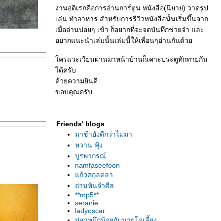
งานอดิเรกคือการอ่านการ์ตูน หนังสือ(นิยาย) วาดรูป
เล่น ทำอาหาร สำหรับการรีวิวหนังสือนั้นเริ่มขึ้นจาก
เมื่ออ่านบ่อยๆ เข้า ก็อยากที่จะจดบันทึกช่วยจำ และ
อยากแนะนำเล่มนั้นเล่มนี้ให้เพื่อนๆอ่านกันด้ว
ครแวะเวียนผ่านมาหน้าบ้านก็เคาะประตูทักทายกัน
ได้ครับ
ด้วยความยินดี
ขอบคุณครับ
Friends' blogs
มาช้ายังดีกว่าไม่มา
หวาน ฟุ้ง
บูรพากรณ์
namfaseefoon
ก้วศกุลตลา
ถ่านหินจำศีล
**mp5**
seranie
ladyoscar
ปลาหมึกน้อยกับนายโอเลี้ยง