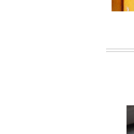
สะดวก : ขนมปังหรรษา
ชวนหา : ใครฆ่าเธอ : ฮิงาชิโนะ เคโงะ
ต้เงาจันทรา : ไอ ยาซาวะ
ร่วมปรุง 3F : Hot Wok Mission 72 เมนูข้าง
เคียง-เครื่องแนม : ผัดกะเพราไก่ไข่ดาว
CRAZY : เบนยามิน เลแบร์ต
ลกใบน้อยที่เทนเนสซีวอลตซ์ / มายูมิ โยชิดะ
05.25 HBD to AYUKAWA Madoka
ร่วมกิจกรรม Food For Fun #71: กินง่ายอยู่ง่า
: ผัดหน่อไม้ฝรั่งใส่ไก่
รวมเรื่องลี้ลับรอบโลก ฉบับ ภูติผีปีศาจ
ร่วมกิจกรรม Food For Fun #71: กินง่ายอยู่ง่า
: ผัดพริกหยวกใส่ไก่
SHORT GAME : อาดาจิ มืซึรุ
ซีรี่ส์ ตำนานเงือก : รูมิโกะ ทากาฮาชิ
[ตะพาบ km.301 เรื่องที่อยากเล่า]
Summerสยองต้องหวีด!
เจ้าหญิงคางุยะ เล่ม2 : SAITO Chiho
อาร์ตได : ตะกร้ากลม ขนมจีน
เธอผู้มากับสายลม : โยโกะ โชจิ
จะกู่ร้องบอกรักให้ก้องโลก (เวอร์ชั่นมังงะ) : คาสึ