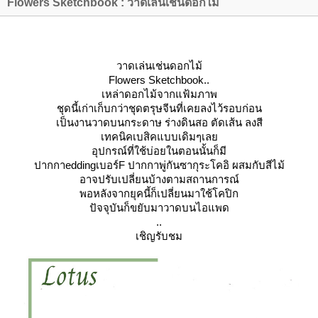
Flowers Sketchbook : วาดเล่นเช่นดอกไม้
วาดเล่นเช่นดอกไม้
Flowers
Sketchbook
..
เหล่าดอกไม้จากแฟ้มภาพ
ชุดนี้เก่าเก็บกว่าชุดตรุษจีนที่เคยลงไว้รอบก่อน
เป็นงานวาดบนกระดาษ ร่างดินสอ ตัดเส้น ลงสี
เทคนิคเบสิคแบบเดิมๆเล
อุปกรณ์ที่ใช้บ่อยในตอนนั้นก็มี
ปากกาeddingเบอร์F ปากกาพู่กันซากุระโคอิ ผสมกับสีไม้
อาจปรับเปลี่ยนบ้างตามสถานการณ์
พอหลังจากยุคนี้ก็เปลี่ยนมาใช้โคปิก
ปัจจุบันก็ขยับมาวาดบนไอแพด
..
เชิญรับชม