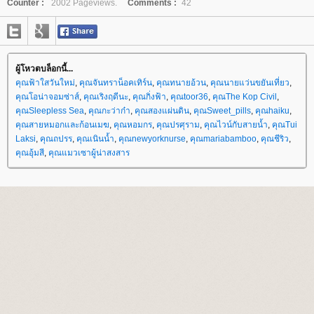
Counter :
2002 Pageviews.
Comments :
42
ผู้โหวตบล็อกนี้...
คุณฟ้าใสวันใหม่
,
คุณจันทราน็อคเทิร์น
,
คุณทนายอ้วน
,
คุณนายแว่นขยันเที่ยว
,
คุณโอน่าจอมซ่าส์
,
คุณเริงฤดีนะ
,
คุณกิ่งฟ้า
,
คุณtoor36
,
คุณThe Kop Civil
,
คุณSleepless Sea
,
คุณกะว่าก๋า
,
คุณสองแผ่นดิน
,
คุณSweet_pills
,
คุณhaiku
,
คุณสายหมอกและก้อนเมฆ
,
คุณหอมกร
,
คุณปรศุราม
,
คุณไวน์กับสายน้ำ
,
คุณTui
Laksi
,
คุณถปรร
,
คุณเนินน้ำ
,
คุณnewyorknurse
,
คุณmariabamboo
,
คุณชีริว
,
คุณอุ้มสี
,
คุณแมวเซาผู้น่าสงสาร