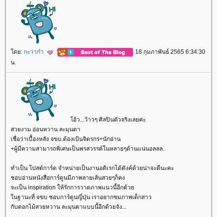
ดย:
กะว่าก๋า
18 กุมภาพันธ์ 2565 6:34:30
น.
อ้ว...ว้าวๆ ศิลปินตัวจริงเลยค่ะ
สวยงาม อ่อนหวาน ละมุนตา
เชื่อว่าเบื้องหลัง จขบ.ต้องเป้นจิตรกร+นักอ่าน
+ผู้มีความสามารถพิเศษเป็นพรสวรรค์ในหลายๆด้านแน่นอลลล..
ทำเป็น โปสต์การ์ด จำหน่ายเป็นงานอดิเรกได้ตังค์ด้วยน่าจะดีนะคะ
ชอบอ่านหนังสือการ์ตูนมีภาพลายเส้นสวยๆก็คง
จะเป็น inspiration ให้รักการวาดภาพแนวนี้อีกด้ว
นฐานะที่ จขบ ชอบการ์ตูนญี่ปุ่น เราอยากชมภาพเด็กสาว
กับดอกไม้สวยหวาน ละมุนตาแบบนี้อีกด้วยจัง...