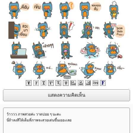
ว้าววว ภาพสวยค่ะ วาดบ่อย ๆ นะคะ
นี่ถ้าลงสีให้เต็มที่ภาพจะสวยเด่นขึ้นเยอะเล