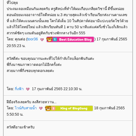
ที่ไปคุ
ประถมเจอเหมือนกันเลยครับ ครูศิลปะที่ทำให้ผมเกือบเกลียดวิชานี้ ดีขึ้นหน่อ
ตอนมัธยมเจออาจารย์ใจดีหน่อย ม.3 สบายสุดแล้วเข้าเรียนเรียกส่งงานตามเลข
ที่ แล้วให้คะแนนตรงนั้นเลย ใครได้เต็ม 10 ในสัปดาห์ต่อมามีแปะบอร์ดโชว์ด้ว
ล้วก็ให้โจทย์ใหม่ แล้วเลิกเรียนทันที 1 คาบ 50 นาทีแต่แค่ครึ่งชั่วโมงก็เลิกแล้ว
สวรรค์ชัดๆ แถมดันอยู่ติดกับช่วงพักกลางวันอีก 555
ดย: คุณต่อ (
toor36
) 17 กุมภาพันธ์ 2565
20:55:23 น.
สวัสดีค่ะ ขอบคุณมากนะคะที่ไปให้กำลังใจบล็อกฟันรันค่ะ
พี่กิ่งมาชมภาพวาดดอกไม้อีกครั้งค่ะ
สวยมากพี่กิ่งชอบทุกดอกเลยค่ะ
ดย:
กิ่งฟ้า
17 กุมภาพันธ์ 2565 22:10:30 น.
ฝีมือจริงเลยครับ ลงสีสวยหวาน...
ดย:
ไวน์กับสายน้ำ
18 กุมภาพันธ์ 2565
5:50:50 น.
สวัสดียามเช้าครับ