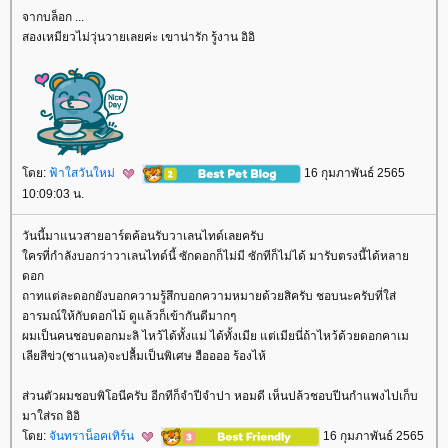
จากบล็อก ...
สองเหมียวไม่วุ่นวายเลยค่ะ เขาน่ารัก รู้งาน อิอิ
ดย:
ฟ้าใสวันใหม่
16 กุมภาพันธ์ 2565
10:09:03 น.
วันนี้มาแนวสายอาร์ตค้อนรับวาเลนไทด์เลยครับ
ครที่กำลังบอกว่าวาเลนไทด์นี้ ซักดอกก็ไม่มี ซักทีก็ไม่ได้ มารับตรงนี้ได้หลา
ดอก
ถาทแต่ละดอกยังบอกความรู้สึกบอกความหมายด้วยสิครับ ชอบนะครับที่ใส่
อารมณ์ให้กับดอกไม้ ดูแล้วก็เข้ากันดีมากๆ
ผมเป็นคนชอบดอกมะลิ ไหว้ได้ทั้งแม่ ได้ทั้งเมีย แต่เมียนี่ถ้าไหว้ด้วยดอกคาเม
เลียสีข่ว(ชาแนล)จะปลื้มเป็นพิเศษ ฮืออออ ร้องไห้
ส่วนตัวผมชอบพิโอนีครับ อีกทีก็จำปีจำปา หอมดี เห็นปล้วชอบปีนกำแพงไปเก็บ
มาใส่รถ อิอิ
ดย:
จันทราน็อคเทิร์น
16 กุมภาพันธ์ 2565