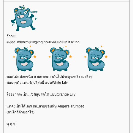
ว้าว!!!
=v[qq ,k9yh'c9j8ik;]kpglho9i6K0uolulh,lf.lx^ho
ดอกไม้แต่ละชนิด สวยแตกต่างกันไปประดุจสตรีงามจริงๆ
ชอบๆๆตัวแทน รักบริสุทธิ์ แบบWhite Lily
จอยากจะเป็น...ปิติสุขสดใส แบบOrange Lily
ต่คงเป็นได้เฉกเช่น..สวยซ่อนพิษ Angel's Trumpet
(คนใกล้ตัวบอกไว้)
หุ หุ หุ