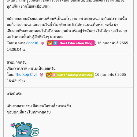
เห็นพวกวาดรูปเก่งแล้วอิจฉาจริงๆ เห็นลักษณะแบบนี้ผมนึกถึงการวาดโดยใช้
พู่กันจีน (ยากโฮกเหมือนกัน)
สมัยก่อนตอนมัธยมผมคบเพื่อนที่เป็นแก๊งวาดภาพ แต่ละคนวาดกันเก่ง ตอนนั้น
ผมก็วาดภาพนะ เคยภาพในชั่วโมงศิลปะแล้วได้คะแนนเต็มหลายครั้ง น่า
เสียดายที่พอหมดเทอมไม่ได้ไปขอภาพคืน จริงอยู่ว่ามันอาจไม่ได้สวยอะไรมาก
ต่ในตอนนั้นมันรู้สึกดีจริงๆ น่ะแหละ
ดย: คุณต่อ (
toor36
) 16 กุมภาพันธ์ 2565
14:36:04 น.
สวยมากครับ
เรื่องวาดภาพ ผมไม่เป็นเลยครับ
ดย:
The Kop Civil
16 กุมภาพันธ์ 2565
16:42:19 น.
สวัสดีครับ
เส้นสายสวยงาม สีสันสดใสชุ่มฉ่ำมากครับ
ขอบคุณที่แวะไปทักทายครับ