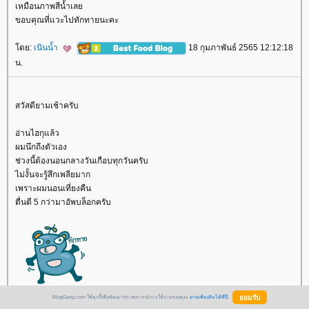
เหมือนภาพสีน้ำเล
ขอบคุณที่แวะไปทักทายนะคะ
ดย:
เนินน้ำ
18 กุมภาพันธ์ 2565 12:12:18
น.
สวัสดียามเช้าครับ
อ่านไฮกุแล้ว
ผมนึกถึงตัวเอง
ช่วงนี้ต้องนอนกลางวันเกือบทุกวันครับ
ไม่งั้นจะรู้สึกเพลียมาก
เพราะผมนอนเที่ยงคืน
ตื่นตี 5 กว่ามาอัพบล็อกครับ
ดย:
กะว่าก๋า
19 กุมภาพันธ์ 2565 6:22:31
BlogGang.com ใช้คุกกี้เพื่อพัฒนาประสบการณ์การใช้งานของคุณ
อ่านเพิ่มเติมได้ที่นี่