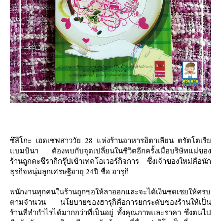
ซึสึโกะ
เฮดเชฟสาววัย 28 แห่งร้านอาหารอิตาเลียน
ตรัตโตเรี
บมบินา
ต้องพบกับจุดเปลี่ยนในชีวิตอีกครั้งเมื่อบริษัทแม่ของ
ร้านถูกคะซึรากิกรุ๊ปเข้าเทคโอเวอร์กิจการ ซึ่งเจ้าของใหม่คือนัก
ธุรกิจหนุ่มลูกเศรษฐีอายุ 24ปี ชื่อ
ฮารุกิ
พนักงานทุกคนในร้านถูกขอให้ลาออกและจะได้เงินชดเชยให้ครบ
ตามจำนวน นโยบายของฮารุกิคือการยกระดับของร้านให้เป็น
ร้านที่ทำกำไรได้มากกว่าที่เป็นอยู่ ทั้งคุณภาพและราคา ซึ่งตนไป