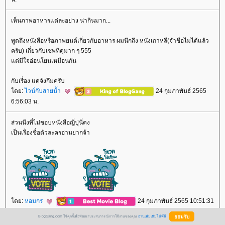
เห็นภาพอาหารแต่ละอย่าง น่ากินมาก...
พูดถึงหนังสือหรือภาพยนต์เกี่ยวกับอาหาร ผมนึกถึง หนังเกาหลี(จำชื่อไม่ได้แล้ว
ครับ) เกี่ยวกับเชพทีดุมาก ๆ 555
ต่มีใจอ่อนโยนเหมือนกัน
กับเรื่อง แดจังกึมครับ
ดย:
ไวน์กับสายน้ำ
24 กุมภาพันธ์ 2565
6:56:03 น.
ส่วนนึงที่ไม่ชอบหนังสือญี่ปุ่นี่คง
เป็นเรื่องชื่อตัวละครอ่านยากจ้า
ดย:
หอมกร
24 กุมภาพันธ์ 2565 10:51:31
น.
BlogGang.com ใช้คุกกี้เพื่อพัฒนาประสบการณ์การใช้งานของคุณ
อ่านเพิ่มเติมได้ที่นี่