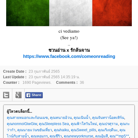
ci vediamo
(See ya!)
..
ชวนอ่าน x รักล้นจาน
https://www.facebook.com/comeonreading
Create Date :
23 กุมภาพันธ์ 2565
Last Update :
23 กุมภาพันธ์ 2565 14:35:19 น.
Counter :
1690 Pageviews.
Comments :
36
ผู้โหวตบล็อกนี้...
คุณสายหมอกและก้อนเมฆ
,
คุณทนายอ้วน
,
คุณเนินน้ำ
,
คุณจันทราน็อคเทิร์น
,
คุณnonnoiGiwGiw
,
คุณSleepless Sea
,
คุณฟ้าใสวันใหม่
,
คุณปรศุราม
,
คุณกะ
ว่าก๋า
,
คุณนายแว่นขยันเที่ยว
,
คุณhaiku
,
คุณSweet_pills
,
คุณเริงฤดีนะ
,
คุณ
ไวน์กับสายน้ำ
,
คุณหอมกร
,
คุณชีริว
,
คุณnewyorknurse
,
คุณอุ้มสี
,
คุณ**mp5**
,