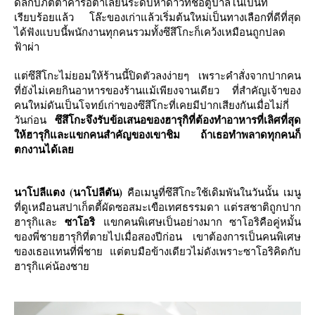
ดีลกับภัตตาคารอิตาเลียนระดับห้าดาวที่ชื่อตูปาลิโนเป็นที่
เรียบร้อยแล้ว โล๊ะของเก่าแล้วเริ่มต้นใหม่เป็นทางเลือกที่ดีที่สุด
ได้ฟังแบบนี้พนักงานทุกคนรวมทั้งซึสึโกะก็เคว้งเหมือนถูกปลด
ฟ้าผ่า
ต่ซึสึโกะไม่ยอมให้ร้านนี้ปิดตัวลงง่ายๆ เพราะคำสั่งจากปากคน
ที่ยังไม่เคยกินอาหารของร้านแม้เพียงจานเดียว ที่สำคัญเจ้าของ
คนใหม่ดันเป็นโจทย์เก่าของซึสึโกะที่เคยมีปากเสียงกันเมื่อไม่กี่
ซึสึโกะจึงรับข้อเสนอของฮารุกิที่ต้องทำอาหารที่เลิศที่สุด
วันก่อน
ห้ฮารุกิและแขกคนสำคัญของเขาชิม ถ้าเธอทำพลาดทุกคนก็
ตกงานได้เล
นาโปลีแตง (นาโปลีตัน)
คือเมนูที่ซึสึโกะใช้เดิมพันในวันนั้น เมนู
ที่ดูเหมือนสปาเก็ตตี้ผัดซอสมะเขือเทศธรรมดา แต่รสชาติถูกปาก
ซาโอริ
ฮารุกิและ
ขกคนพิเศษเป็นอย่างมาก ซาโอริคือคู่หมั้น
ของพี่ชายฮารุกิที่ตายไปเมื่อสองปีก่อน เขาต้องการเป็นคนพิเศษ
ของเธอแทนที่พี่ชาย แต่ตบมือข้างเดียวไม่ดังเพราะซาโอริคิดกับ
ฮารุกิแค่น้องชา