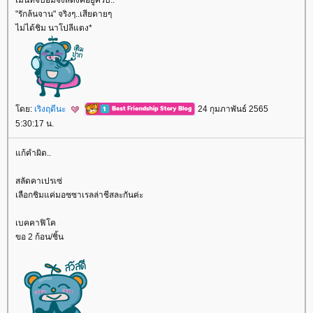
"รักล้นจาน" จริงๆ..เสียดายๆ
ไม่ได้ชิม นาโปลีแตง*
ดย:
เริงฤดีนะ
24 กุมภาพันธ์ 2565
5:30:17 น.
ก้คำผิด..
สลัดคาเปรเซ่
เลือกชิมแค่มอซซาเรลล่าชีสละกันค่ะ
เบคคาฟิโค
ขอ 2 ก้อน/ชิ้น