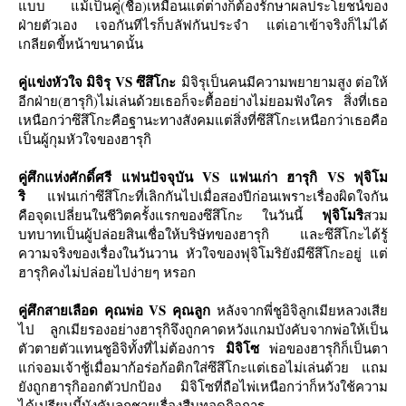
บบ แม้เป็นคู่(ชื่อ)เหมือนแต่ต่างก็ต้องรักษาผลประโยชน์ของ
ฝ่ายตัวเอง เจอกันทีไรก็บลัฟกันประจำ แต่เอาเข้าจริงก็ไม่ได้
เกลียดขี้หน้าขนาดนั้น
คู่แข่งหัวใจ
มิจิรุ VS ซึสึโกะ
มิจิรุเป็นคนมีความพยายามสูง ต่อให้
อีกฝ่าย(ฮารุกิ)ไม่เล่นด้วยเธอก็จะตื้ออย่างไม่ยอมฟังใคร สิ่งที่เธอ
เหนือกว่าซึสึโกะคือฐานะทางสังคมแต่สิ่งที่ซึสึโกะเหนือกว่าเธอคือ
เป็นผู้กุมหัวใจของฮารุกิ
คู่ศึกแห่งศักดิ์ศรี
ฟนปัจจุบัน VS แฟนเก่า
ฮารุกิ VS ฟุจิโม
ริ
ฟนเก่าซึสึโกะที่เลิกกันไปเมื่อสองปีก่อนเพราะเรื่องผิดใจกัน
ฟุจิโมริ
คือจุดเปลี่ยนในชีวิตครั้งแรกของซึสึโกะ ในวันนี้
สวม
บทบาทเป็นผู้ปล่อยสินเชื่อให้บริษัทของฮารุกิ และซึสึโกะได้รู้
ความจริงของเรื่องในวันวาน หัวใจของฟุจิโมริยังมีซึสึโกะอยู่ แต่
ฮารุกิคงไม่ปล่อยไปง่ายๆ หรอก
คู่ศึกสายเลือด
คุณพ่อ VS คุณลูก
หลังจากพี่ชูอิจิลูกเมียหลวงเสี
ไป ลูกเมียรองอย่างฮารุกิจึงถูกคาดหวังแกมบังคับจากพ่อให้เป็น
มิจิโซ
ตัวตายตัวแทนชูอิจิทั้งที่ไม่ต้องการ
พ่อของฮารุกิก็เป็นตา
ก่จอมเจ้าชู้เมื่อมาก้อร่อก้อติกใส่ซึสึโกะแต่เธอไม่เล่นด้วย แถม
ังถูกฮารุกิออกตัวปกป้อง มิจิโซที่ถือไพ่เหนือกว่าก็หวังใช้ความ
ได้เปรียบนี้บังคับลูกชายเรื่องสืบทอดกิจการ