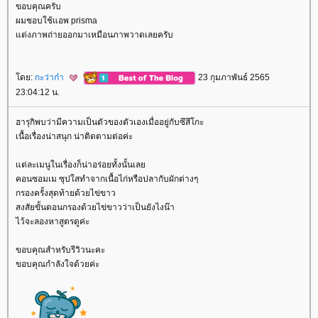
ขอบคุณครับ
ผมชอบใช้แอพ prisma
ต่งภาพถ่ายออกมาเหมือนภาพวาดเลยครับ
ดย:
กะว่าก๋า
23 กุมภาพันธ์ 2565
23:04:12 น.
ฮารุกิพบว่ามีความเป็นตัวของตัวเองเมื่ออยู่กับซึสึโกะ
เนื้อเรื่องน่าสนุก น่าติดตามต่อค่ะ
ต่ละเมนูในเรื่องก็น่าอร่อยทั้งนั้นเล
คอนซอมเม ซุปใสทำจากเนื้อไก่หรือปลากับผักต่างๆ
กรองครั้งสุดท้ายด้วยไข่ขาว
สงสัยขั้นตอนกรองด้วยไข่ขาวว่าเป็นยังไงน๊า
ไว้จะลองหาสูตรดูค่ะ
ขอบคุณสำหรับรีวิวนะคะ
ขอบคุณกำลังใจด้วยค่ะ