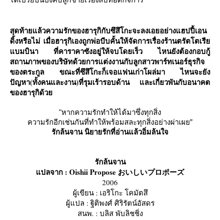
สุดท้ายแล้วความรักของฮารุกิกับซึสึโกะจะลงเอยอย่างแฮปปี้เอน
ดิ้งหรือไม่ เมื่อฮารุกิเองถูกพ่อบีบคั้นให้จัดการเรื่องร้านตรัตโตเรี
บมบินา ที่คาราคาซังอยู่ให้จบโดยเร็ว ไหนยังต้องกอบกู้
สถานภาพของบริษัทด้วยการแต่งงานกับลูกสาวพาร์ทเนอร์ธุรกิจ
ของตระกูล ขณะที่ซึสึโกะก็เจอแฟนเก่าโผล่มา ไหนจะยัง
ปัญหา(ทั้งคนและงาน)ที่รุมเร้ารอบด้าน และเกี่ยวพันกับอนาคต
ของฮารุกิด้ว
"หากความรักทำให้ได้มาซึ่งทุกสิ่ง
ความรักอีกเช่นกันที่ทำให้พร้อมสละทุกสิ่งอย่างผ่าเผย”
รักล้นจาน นิยายรักที่อ่านแล้วอิ่มล้นใจ
รักล้นจาน
ปลจาก : Oishii Propose おいしいプロポーズ
2006
ผู้เขียน : เอริโกะ โคมัตสึ
ผู้แปล : ฐิติพงศ์ ศิริรัตน์อัสดร
สนพ. : บลิส พับลิชชิ่ง