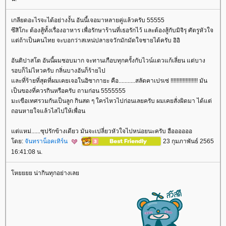
เกลียดอะไรจะได้อย่างงั้น อันนี้เจอมาหลายคู่แล้วครับ 55555
ซึสิโกะ ต้องสู้ทั้งเรื่องอาหาร เพื่อรักษาร้านที่เธอรักไว้ และต้องสู้กับมิจิรุ ศัตรูหัวใจ
ต่ถ้าเป็นคนไทย จะบอกว่าสเหน่ปลายจวักมักมัดใจชายได้ครับ อิอิ
อันติปาสโต อันนี้ผมชอบมาก จะทานเกือบทุกครั้งกับไวน์แดวแก้เลี่ยน แต่บาง
รอบก็ไม่ไหวครับ กลิ่นบางอันก็ร้ายไป
ละที่ร้ายที่สุดที่ผมเคยเจอในอิซากายะ คือ...........สลัดคาเปรเซ่ !!!!!!!!!!!!!!!!!! มัน
เป็นของที่ควรกินหรือครับ ถามก่อน 5555555
มะเขือเทศรวมกันเป็นลูก กินสด ๆ ใครไหวไปก่อนเลยครับ ผมเคยสั่งผิดมา ได้แต่
ถอนหายใจแล้วไสไปให้เพื่อน
ต่แหม่......ซุปรักข้างเดียว มันจะเปลี่ยวหัวใจไปหน่อยนะครับ ฮืออออออ
ดย:
จันทราน็อคเทิร์น
23 กุมภาพันธ์ 2565
16:41:08 น.
หยยยย น่ากินทุกอย่างเล