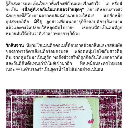
รู้สึกสงสารและเห็นใจเขาทั้งเรื่องที่บ้านและเรื่องหัวใจ เอ..หรือนี่
“เนื้อคู่ที่เจอกันในแบบเลวร้ายสุดๆ”
จะเป็น
อย่างที่หลานสาวตัว
น้อยของซึสึโกะอ่านจากคอลัมน์ทำนายดวงให้ฟัง! แต่อีกหนึ่ง
มิจิรุ
อุปสรรคก็คือ
ลูกสาวเพื่อนพ่อฮารุกิซึ่งชอบพี่ฮารุกิมานาน
ล้วและคงไม่ปล่อยให้หลุดมือไปง่ายๆ เธอคนนี้ยังเป็นคนที่ถูก
หมายมั่นให้เป็นว่าที่เจ้าสาวของฮารุกิด้ว
รักล้นจาน
นิยายโรแมนติกคอเมดี้ที่อบอวลด้วยกลิ่นและรสสัมผัส
ของอาหารอิตาเลียนที่อร่อยครบรส พล็อตหนุ่มไฮโซกับสาวติด
ดิน จากคู่ปรับมาเป็นคู่รัก พอถึงช่วงสวีทก็ถูกกีดกันให้แยกจากกัน
ละวันดีคืนดีแฟนเก่าก็โผล่เข้ามาอีก ฟีลเหมือนละครไทยเล
เนอะ ^^ แต่รับรองว่าเป็นสูตรน้ำใสไม่เน่าอย่างแน่นอน