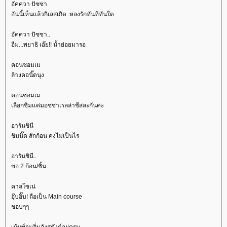
อัคควา ปัซซา
อันนี้เห็นแล้วกิเลสเกิด..หลงรักทันทีทันใด
อัคควา ปัซซา..
อืม...พยาธิ เอ๊ย!! น้ำย่อยมารอ
คอนซอมเม
ล้างคอนิ๊ดนุง
คอนซอมเม
เลือกชิมแค่มอซซาเรลล่าชีสละกันค่ะ
อารันชินี
ชิมนิ๊ด สักก้อน คงไม่เป็นไร
อารันชินี..
ขอ 2 ก้อน/ชิ้น
คาลโซเน่
อุ๊บอิ๊บ! ถือเป็น Main course
ชอบๆๆ
เม้นท์จบอิ่มจังสตังค์อยู่ครบ..