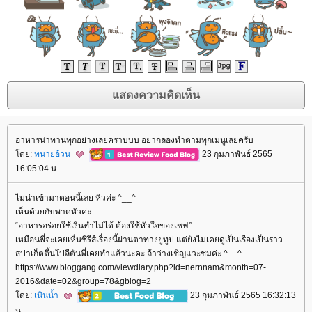
อาหารน่าทานทุกอย่างเลยคราบบบ อยากลองทำตามทุกเมนูเลยครับ
ดย:
ทนายอ้วน
23 กุมภาพันธ์ 2565
16:05:04 น.
ไม่น่าเข้ามาตอนนี้เลย หิวค่ะ ^__^
เห็นด้วยกับพาดหัวค่ะ
“อาหารอร่อยใช้เงินทำไม่ได้ ต้องใช้หัวใจของเชฟ”
เหมือนพี่จะเคยเห็นซีรีส์เรื่องนี้ผ่านตาทางยูทูป แต่ยังไม่เคยดูเป็นเรื่องเป็นราว
สปาเก็ตตี้นโปลีตันพี่เคยทำแล้วนะคะ ถ้าว่างเชิญแวะชมค่ะ ^__^
https://www.bloggang.com/viewdiary.php?id=nernnam&month=07-
2016&date=02&group=78&gblog=2
ดย:
เนินน้ำ
23 กุมภาพันธ์ 2565 16:32:13
น.