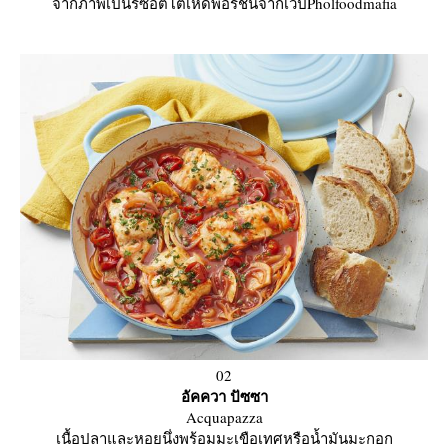
จากภาพเป็นริซอตโต้เห็ดพอร์ชินีจากเวปPholfoodmafia
02
อัคควา ปัซซา
Acquapazza
เนื้อปลาและหอยนึ่งพร้อมมะเขือเทศหรือน้ำมันมะกอก