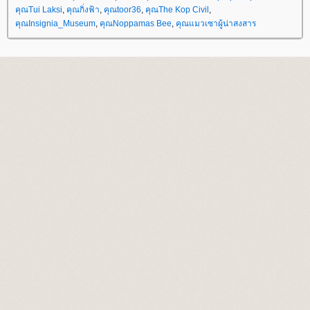
คุณTui Laksi
,
คุณกิ่งฟ้า
,
คุณtoor36
,
คุณThe Kop Civil
,
คุณInsignia_Museum
,
คุณNoppamas Bee
,
คุณแมวเซาผู้น่าสงสาร