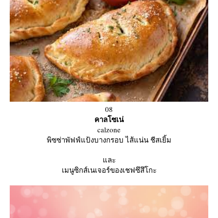
08
คาลโซเน่
calzone
พิซซ่าพัฟฟ์แป้งบางกรอบ ไส้แน่น ชีสเยิ้ม
ละ
เมนูซิกส์เนเจอร์ของเชฟซึสึโกะ