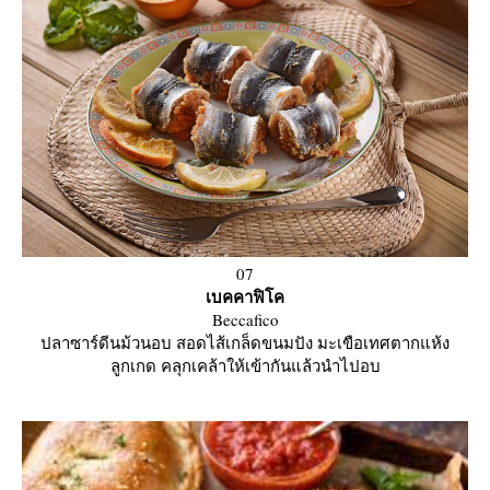
07
เบคคาฟิโค
Beccafico
ปลาซาร์ดีนม้วนอบ สอดไส้เกล็ดขนมปัง มะเขือเทศตากแห้ง
ลูกเกด คลุกเคล้าให้เข้ากันแล้วนำไปอบ