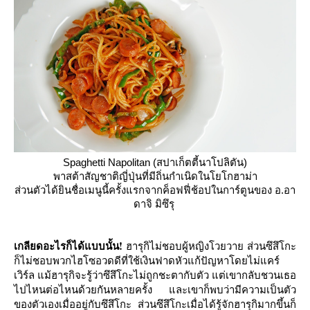
Spaghetti Napolitan (สปาเก็ตตี้นาโปลิตัน)
พาสต้าสัญชาติญี่ปุ่นที่มีถิ่นกำเนิดในโยโกฮาม่า
ส่วนตัวได้ยินชื่อเมนูนี้ครั้งแรกจากค็อฟฟี่ช้อปในการ์ตูนของ อ.อา
ดาจิ มิซึรุ
เกลียดอะไรก็ได้แบบนั้น!
ฮารุกิไม่ชอบผู้หญิงโวยวาย ส่วนซึสึโกะ
ก็ไม่ชอบพวกไฮโซอวดดีที่ใช้เงินฟาดหัวแก้ปัญหาโดยไม่แคร์
เวิร์ล แม้ฮารุกิจะรู้ว่าซึสึโกะไม่ถูกชะตากับตัว แต่เขากลับชวนเธอ
ไปไหนต่อไหนด้วยกันหลายครั้ง และเขาก็พบว่ามีความเป็นตัว
ของตัวเองเมื่ออยู่กับซึสึโกะ ส่วนซึสึโกะเมื่อได้รู้จักฮารุกิมากขึ้นก็