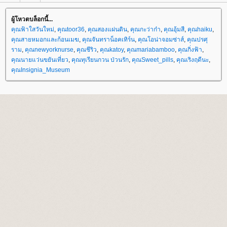
ผู้โหวตบล็อกนี้...
คุณฟ้าใสวันใหม่
,
คุณtoor36
,
คุณสองแผ่นดิน
,
คุณกะว่าก๋า
,
คุณอุ้มสี
,
คุณhaiku
,
คุณสายหมอกและก้อนเมฆ
,
คุณจันทราน็อคเทิร์น
,
คุณโอน่าจอมซ่าส์
,
คุณปรศุ
ราม
,
คุณnewyorknurse
,
คุณชีริว
,
คุณkatoy
,
คุณmariabamboo
,
คุณกิ่งฟ้า
,
คุณนายแว่นขยันเที่ยว
,
คุณทุเรียนกวน ป่วนรัก
,
คุณSweet_pills
,
คุณเริงฤดีนะ
,
คุณInsignia_Museum