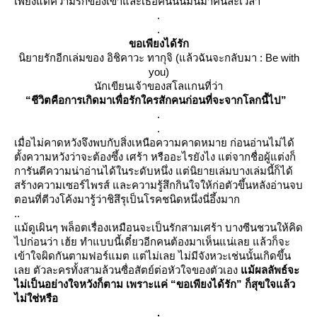
เพียงแต่ความรักของเขาและเธอคนนั้นมันมาคนละเวลา
.
.
ขอเพียงได้รัก
นิยายรักอีกเล่มของ อิชิคาวะ ทากุจิ (แล้วฉันจะกลับมา : Be with
you)
นักเขียนเจ้าของสโลแกนที่ว่า
“ชีวิตคือการเกิดมาเพื่อรักใครสักคนก่อนที่จะจากโลกนี้ไป”
.
.
เมื่อไม่คาดหวังจึงพบกับสิ่งเหนือความคาดหมาย ก่อนอ่านไม่ได้
ตั้งความหวังว่าจะต้องซึ้ง เศร้า หรืออะไรยังไง แต่จากชื่อผู้แต่งก็
การันตีความน่าอ่านได้ในระดับหนึ่ง แต่นิยายเล่มบางเล่มนี้ก็ได้
สร้างความเซอร์ไพรส์ และความรู้สึกกินใจให้ก่อตัวขึ้นหลังอ่านจบ
ตอนที่ตีวงโค้งมารู้ว่าชิสึรุเป็นโรคชนิดหนึ่งนี่อึ้งมาก
..
ม้ดูเผินๆ พล็อตเรื่องเหมือนจะเป็นรักสามเศร้า บางซีนชวนให้คิด
ไปก่อนว่า เฮ้ย ทำแบบนี้เดี๋ยวอีกคนต้องมาเห็นแน่เลย แล้วก็จะ
เข้าใจผิดกันตามฟอร์แมต แต่ไม่เลย ไม่มีจังหวะเช่นนั้นเกิดขึ้น
เลย ตัวละครทั้งสามล้วนซื่อสัตย์ต่อหัวใจของตัวเอง
ม้ผลลัพธ์จะ
ไม่เป็นอย่างใจหวังก็ตาม เพราะแค่ “ขอเพียงได้รัก” ก็สุขใจแล้ว
ไม่ใช่หรือ
.