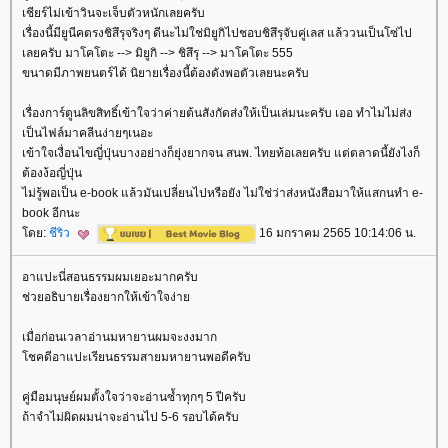
เชียร์ไม่เข้าวินจะเจ็บตัวหนักเลยครับ
เรื่องนี้มียูนีคตรงชิสึรุจริงๆ ดีนะไม่ใช่มิยูกิไปชอบชิสึรุจับคู่เลส แล้ววนเป็นโซ่ไป
เลยครับ มาโคโตะ --> มิยูกิ --> ชิสึรุ --> มาโคโตะ 555
ขนาดมีภาพยนตร์ได้ นิยายเรื่องนี้ต้องดังพอตัวเลยนะครับ
เรื่องการ์ตูนลิขสิทธิ์เข้าใจว่าค่ายต้นสังกัดส่งให้เป็นเล่มนะครับ เออ ทำไมไม่ส่ง
เป็นไฟล์มาคลีนง่ายๆเนอะ
เข้าใจเงื่อนไขญี่ปุ่นบางอย่างก็ยุ่งยากจน สนพ. ไทยท้อเลยครับ แต่ตลาดนี้ยังไงก็
ต้องง้อญี่ปุ่น
ไม่รู้พอเป็น e-book แล้วมันเปลี่ยนไปหรือยัง ไม่ใช่ว่าส่งหนังสือมาให้แสกนทำ e-
book อีกนะ
ดย:
ชีริว
16 มกราคม 2565 10:14:06 น.
อาแปะนี่สอนธรรมผมเยอะมากครับ
ช่วยอธิบายเรื่องยากให้เข้าใจง่า
เมื่อก่อนเวลาอ่านมหายานผมจะงงมาก
ชคดีอาแปะเรียนธรรมสายมหายานพอดีครับ
คู่มือมนุษย์ผมตั้งใจว่าจะอ่านซ้ำทุกๆ 5 ปีครับ
ถ้าจำไม่ผิดผมน่าจะอ่านไป 5-6 รอบได้ครับ