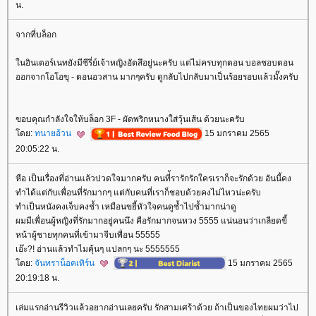
น.
จากที่บล็อก
นอินเตอร์เนทยังมีซีรี่ย์เจ้าหญิงอัตสึอยู่นะครับ แต่ไม่ครบทุกตอน บอลชอบตอน
ออกจากโอโอขุ - ตอนอวสาน มากๆครับ ดูกลับไปกลับมาเป็นร้อยรอบแล้วมั๊งครับ
ขอบคุณกำลังใจให้บล็อก 3F - ผัดพริกหนางใส่วุ้นเส้น ด้วยนะครับ
ดย:
ทนายอ้วน
15 มกราคม 2565
20:05:22 น.
หือ เป็นเรื่องที่อ่านแล้วปวดใจมากครับ คนที่้รารักรักใครเราก็จะรักด้วย อันนี้คง
ทำได้แต่กับเพื่อนที่รักมากๆ แต่กับคนที่เราก็ชอบด้วยคงไม่ไหวน่ะครับ
ทำเป็นหนังคงเจ็บคงช้ำ เหมือนขยี้หัวใจคนดูซ้ำไปซ้ำมากน่าดู
ผมมีเพื่อนผู้หญิงที่รักมากอยู่คนนึง คือรักมากจนหวง 5555 แน่นอนว่าเกลียดขี้
หน้าผู้ชายทุกคนที่เข้ามาจีบเพื่อน 55555
เอ๊ะ?! อ่านแล้วทำไมคุ้นๆ แปลกๆ นะ 5555555
ดย:
จันทราน็อคเทิร์น
15 มกราคม 2565
20:19:18 น.
เล่มแรกอ่านรีวิวแล้วอยากอ่านเลยครับ รักสามเศร้าด้วย ถ้าเป็นของไทยผมว่าไป