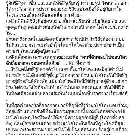
รู้จักชิสึรุมากขึ้น และสอนให้ชิสึรุเรียนรู้การถ่ายรูป ถึงขนาดต่อมา
ได้รางวัลจากการประกวดเลยนะ ชิสึรุสุขใจเมื่อได้อยู่กับมาโค
ตะและเธอก็แคร์เพื่อนคนนี้มากๆ ด้วย..
ต่วันดีคืนดีชิสึรุที่อยู่คนละเอกก็มานั่งเรียนข้างมิยูกิเฉยเลย และ
พูดคุยกันถูกคออย่างกับสนิทกันมาหลายปี จนมาโคโตะประหลาด
จ
.
อ่านมาถึงตรงนี้ แอบคิดเหมือนเราหรือเปล่า ว่าชิสึรุต้องมาแบบ
ไม่ดีแน่เลย จะมาแกล้งยั่วโมโหมาโคโตะหรือเปล่า หรือว่าเป็น
ความรักในแบบผู้หญิงๆ นะ?
ต่ผิดทั้งหมด เพราะเหตุผลของเธอคือ
“คนที่ฉันชอบไปชอบใคร
ฉันก็อยากจะชอบคนนั้นด้วย”
หืม ทึ่งมาก!
.
ล้ววันหนึ่งชิสึรุก็หายตัวไปเฉยๆ ทั้งมาโคโตะและมิยูกิต่างไม่
สบายใจ จนได้เจอชิสึรุซึ่งถูกไล่ออกจากบ้าน มาโคโตะจึงให้ชิสึรุ
มาอยู่ด้วยกันที่ห้องพัก แม้มาโคโตะดีใจที่มีชิสึรุมาอยู่ด้วยแต่เขา
ก็ระวังตัวระวังใจที่จะไม่ทำอะไรเกินเลย สองหนุ่มสาวจึงใช้ชีวิต
นห้องเดียวกันด้วยความสัมพันธ์แบบเพื่อนที่ปราศจากเรื่องเซ็กส์
..
นที่สุดคำบอกรักก็ออกจากปากชิสึรุ ทั้งที่รู้ว่ามาโคโตะแอบรักมิยู
กิอยู่แล้ว แต่เธอยินดีที่จะมีความสุขแบบนี้ แถมยังคอยซัพพอร์ต
มาโคโตะทุกเรื่องที่จะทำให้เขามีความสุขกับมิยูกิ (โคตรซึ้งเล
อ่ะ) และผู้ชายธรรมดาๆ อย่างมาโคโตะในเรื่องนี่ดูจะโชคดีสุดๆ
เลยนะ เพราะสถานะของเขาไม่ได้เป็นแค่คนแอบรักอยู่ฝ่ายเดียว