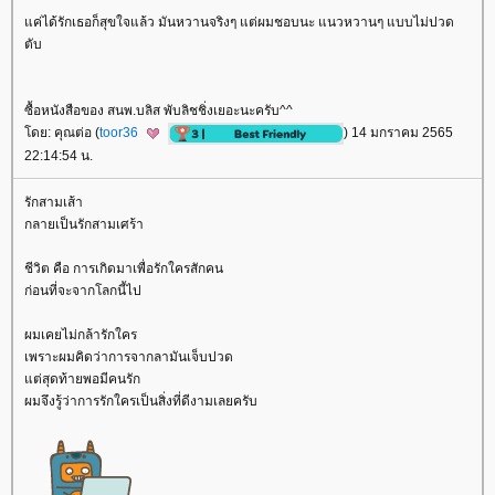
ค่ได้รักเธอก็สุขใจแล้ว มันหวานจริงๆ แต่ผมชอบนะ แนวหวานๆ แบบไม่ปวด
ตับ
ซื้อหนังสือของ สนพ.บลิส พับลิชชิ่งเยอะนะครับ^^
ดย: คุณต่อ (
toor36
) 14 มกราคม 2565
22:14:54 น.
รักสามเส้า
กลายเป็นรักสามเศร้า
ชีวิต คือ การเกิดมาเพื่อรักใครสักคน
ก่อนที่จะจากโลกนี้ไป
ผมเคยไม่กล้ารักใคร
เพราะผมคิดว่าการจากลามันเจ็บปวด
ต่สุดท้ายพอมีคนรัก
ผมจึงรู้ว่าการรักใครเป็นสิ่งที่ดีงามเลยครับ