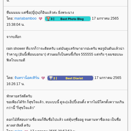
น.
หืมมมมม แค่ชื่อ(ญี่ปุ่น)ก็อินแล้วค่ะ ยิ่งพระนาง
ดย:
mariabamboo
17 มกราคม 2565
15:38:04 น.
จากบล๊อก
rain shower ทีแรกก็ว่าจะติดครับ แต่มันดูแลรักษายากอ่ะครับ พอรูมันตันแล้วน่า
รำคาญ (อันนี้เพื่อนบอกมา) ส่วนผมก็เป็นคนขี้เกียจ 555555 แต่จริง ๆ ผมชอบนะ
ฟิลโรงแรมดี
ดย:
จันทราน็อคเทิร์น
17 มกราคม 2565
16:26:17 น.
ทักทายสวัสดีครับ
ขอเพียงได้รัก ก็สุขใจแล้ว..จบแบบนี้ ดูจะ(แฮ็ปปี้เอนดิ้ง หากไม่มีใครตั้งความเกิน
กว่านี้ "ก็สุขใจแล้ว"
ดอกไม้ที่สอบถามชื่อ ผมก็ลืมชื่อไปแล้ว แต่คุ้นๆชื่ออยู จนตามหาชื่อเจอ เป็นชื่อ
คาลล่าลิลลี่ ครับ