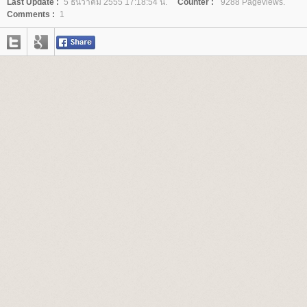
Last Update :
5 ธันวาคม 2555 17:18:54 น.
Counter :
9288 Pageviews.
Comments :
1