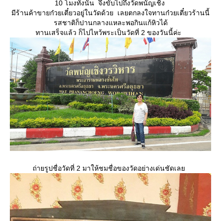
10 โมงทั้งนั้น จึงขับไปถึงวัดพนัญเชิง
มีร้านค้าขายก๋วยเตี๋ยวอยู่ในวัดด้วย เลยตกลงใจทานก๋วยเตี๋ยวร้านนี้
รสชาติก็ปานกลางแหละพอกินแก้หิวได้
ทานเสร็จแล้ว ก็ไปไหว้พระเป็นวัดที่ 2 ของวันนี้ค่ะ
ถ่ายรูปชื่อวัดที่ 2 มาให้ชมชื่อของวัดอย่างเด่นชัดเล