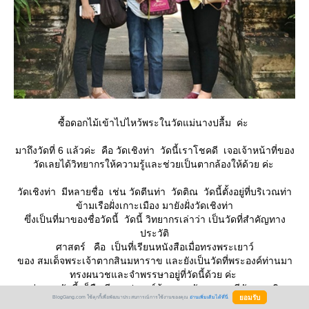
ซื้อดอกไม้เข้าไปไหว้พระในวัดแม่นางปลื้ม ค่ะ
มาถึงวัดที่ 6 แล้วค่ะ คือ วัดเชิงท่า วัดนี้เราโชคดี เจอเจ้าหน้าที่ของ
วัดเลยได้วิทยากรให้ความรู้และช่วยเป็นตากล้องให้ด้วย ค่ะ
วัดเชิงท่า มีหลายชื่อ เช่น วัดตีนท่า วัดติณ วัดนี้ตั้งอยู่ที่บริเวณท่า
ข้ามเรือฝั่งเกาะเมือง มายังฝั่งวัดเชิงท่า
ฃึ่งเป็นที่มาของชื่อวัดนี้ วัดนี้ วิทยากรเล่าว่า เป็นวัดที่สำคัญทาง
ประวัติ
ศาสตร์ คือ เป็นที่เรียนหนังสือเมื่อทรงพระเยาว์
ของ สมเด็จพระเจ้าตากสินมหาราข และยังเป็นวัดที่พระองค์ท่านมา
ทรงผนวชและจำพรรษาอยู่ที่วัดนี้ด้วย ค่ะ
จุดเด่นของวัดนี้ ก็คือ มีพระปรางค์ห้ายอดสมัยอยุธยา มีลักษณะพิเศษ
BlogGang.com ใช้คุกกี้เพื่อพัฒนาประสบการณ์การใช้งานของคุณ
อ่านเพิ่มเติมได้ที่นี่
หาดูจากที่อื่นไม่ได้ คือ ก่อฐานพระปรางค์