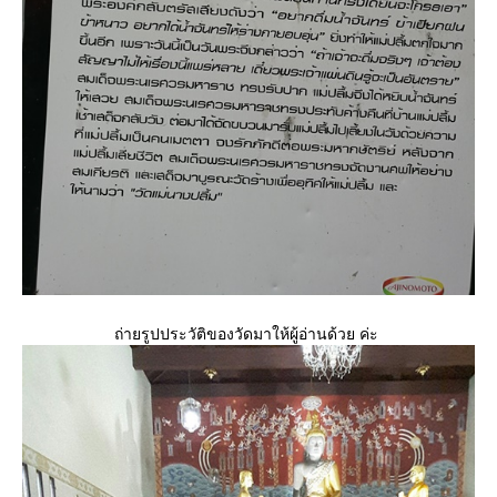
ถ่ายรูปประวัติของวัดมาให้ผู้อ่านด้วย ค่ะ