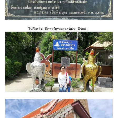
ไหว้เสร็จ มีการปิดทององค์พระด้วยค่ะ