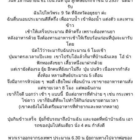
วันที่ 18 กันยายน 61 เป็นวันที่ บุ๋ม ลูกศิษย์ประจำชั้น ปี 2537 นัดมา
รับ
ฉันไปไหว้พระ 9 วัด ที่จังหวัดอยุธยา ค่ะ
ฉันตื่นนอนประมาณตีสี่ครึ่ง เพื่ออาบน้ำ เข้าห้องน้ำ แต่งตัว และทาน
ข้าว
เช้าให้เสร็จประมาณ ตีห้าครึ่ง เพราะต้องทานยา
หลังอาหารด้วย จึงต้องทานอาหารเช้าให้เรียบร้อนก่อนที่บุ๋มจะมารับ
ด
นัดไว้ว่าจะมารับฉันประมาณ 6 โมงเช้า
บุ๋มมาตรงเวลาแป๊ะเลย เขาไปรับโอ๋แล้วก็มาที่บ้านฉันเลย โอ๋ นำ
ฟักทองสังขยา เสี้ยวหนึ่งมาฝากด้ว
ต่เรายังต้องรอ ยุ้ย อีกคนที่ยังมาไม่ถึง บุ๋ม บ่นหิว เนื่องจากกำลัง
ตั้งท้อง หลานศิษย์ประมาณ 5 เดือน
จึงมีอาการหิวบ่อย ๆ พอดี เฮียใหม่ เพื่อนบ้าน เขาขายอาหารตามสั่ง
ต่ขายเวลา 8 โมง แต่พอฉันถาม
เขาก็ใจดี บอกว่า เช้า ๆ แบบนี้ มีแต่อาหารที่ทำง่าย ๆ เช่น กระเพรา
ไข่ดาว เขาก็ยินดีที่จะไปทำให้กินก่อนขายตามเวลา
(เขาคงยังไม่ได้เตรียมอาหารที่ทำยากและหลากหลาย)
บุ๋มกินข้าวเสร็จ ยุ้ยก็ขับรถมาถึงบ้านฉัน และจอดที่หน้าบ้านฉัน เอา
รถของบุ๋มไปคันเดียว นั่ง 4 คน กำลังดี
พวกเราออกจากรุงเทพฯ ประมาณ 6.30 น ยุ้ยถามทางไปจากพ่อของ