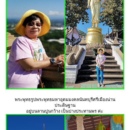
พระพุทธรูปพระพุทธมหาอุตมมงคลนันทบุรีศรีเมืองน่าน
ประดิษฐาน
อยู่บนลานปูนกว้าง เป็นปางประทานพร ค่ะ