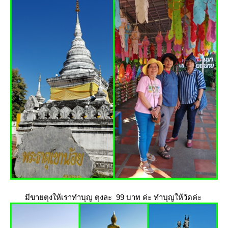
มีขายตุงให้เราทำบุญ ตุงละ 99 บาท ค่ะ ทำบุญให้วัดค่ะ