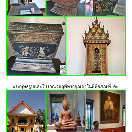
พระพุทธรูปและโบราณวัตถุที่ทรงคุณค่าในพิพิธภัณฑ์ ค่ะ