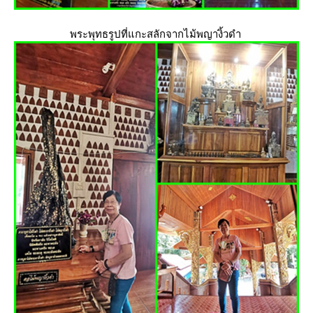
พระพุทธรูปที่แกะสลักจากไม้พญางิ้วดำ