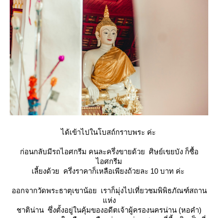
ได้เข้าไปในโบสถ์กราบพระ ค่ะ
ก่อนกลับมีรถไอศกรีม คนละครึ่งขายด้วย ศิษย์เขยบัง ก็ซื้อ
ไอศกรีม
เลี้ยงด้วย ครึ่งราคาก็เหลือเพียงถ้วยละ 10 บาท ค่ะ
ออกจากวัดพระธาตุเขาน้อย เราก็มุ่งไปเที่ยวชมพิพิธภัณฑ์สถาน
ห่ง
ชาติน่าน ซึ่งตั้งอยู่ในคุ้มของอดีตเจ้าผู้ครองนครน่าน (หอคำ)