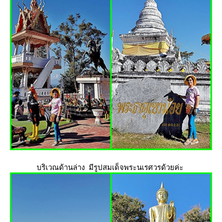
บริเวณด้านล่าง มีรูปสมเด็จพระนเรศวรด้วยค่ะ