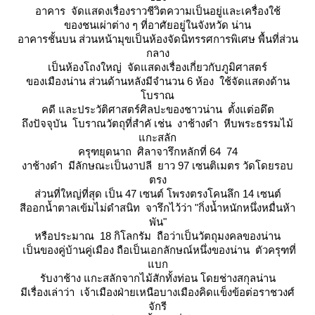
อาคาร จัดแสดงเรื่องราวชีวิตความเป็นอยู่และเครื่องใช้
ของชนเผ่าต่าง ๆ ที่อาศัยอยู่ในจังหวัด น่าน
อาคารชั้นบน ส่วนหน้ามุขเป็นห้องจัดนิทรรศการพิเศษ พื้นที่ส่วน
กลาง
เป็นห้องโถงใหญ่ จัดแสดงเรื่องเกี่ยวกับภูมิศาสตร์
ของเมืองน่าน ส่วนด้านหลังมีจำนวน 6 ห้อง ใช้จัดแสดงด้าน
บราณ
คดี และประวัติศาสตร์ศิลปะของชาวน่าน ตั้งแต่อดึต
ถึงปัจจุบัน โบราณวัตถุที่สำคั เช่น งาช้างดำ หีบพระธรรมไม้
กะสลัก
ครุฑยุดนาถ ศิลาจารึกหลักที่ 64 74
งาช้างดำ มีลักษณะเป็นงาปลี ยาว 97 เซนติเมตร วัดโดยรอบ
ตรง
ส่วนที่ใหญ่ที่สุด เป็น 47 เซนต์ โพรงตรงโคนลึก 14 เซนต์
สีออกน้ำตาลเข้มไม่ดำสนิท จารึกไว้ว่า "กิ่งน้ำหนักหนึ่งหมื่นห้า
พัน"
หรือประมาณ 18 กิโลกรัม ถือว่าเป็นวัตถุมงคลของน่าน
เป็นของคู่บ้านคู่เมือง ถือเป็นเอกลักษณ์หนึ่งของน่าน ตัวครุฑที่
บก
รับงาช้าง แกะสลักจากไม้สักทั้งท่อน โดยช่างสกุลน่าน
มีเรื่องเล่าว่า เจ้าเมืองฝ่ายเหนือบางเมืองคิดแข็งข้อต่อราชวงศ์
จักรี