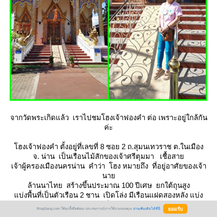
จากวัดพระเกิดแล้ว เราไปชมโฮงเจ้าฟองคำ ต่อ เพราะอยู่ใกล้กัน
ค่ะ
ฮงเจ้าฟองคำ ตั้งอยู่ที่เลขที่ 8 ซอย 2 ถ.สุมนเทวราช ต.ในเมือง
จ. น่าน เป็นเรือนไม้สักของเจ้าศรีตุมมา เชื้อสา
เจ้าผู้ครองเมืองนครน่าน คำว่า โฮง หมายถึง ที่อยู่อาศัยของเจ้า
นา
ล้านนาไทย สร้างขึ้นประมาณ 100 ปีเศษ ยกใต้ถุนสูง
บ่งพื้นที่เป็นตัวเรือน 2 ชาน เปิดโล่ง มีเรือนแฝดสองหลัง แบ่ง
เป็น
BlogGang.com ใช้คุกกี้เพื่อพัฒนาประสบการณ์การใช้งานของคุณ
อ่านเพิ่มเติมได้ที่นี่
เรือนนอนและเรือนครัว ได้รับรางวัลอนุรักษ์สถาปัตยกรรม