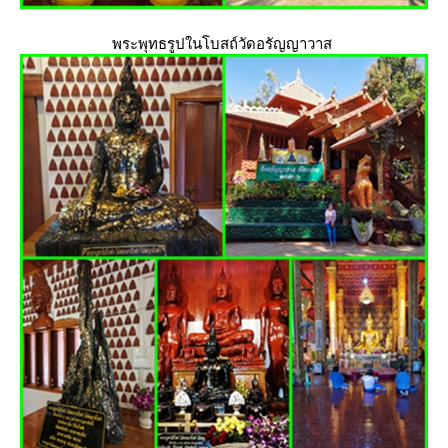
พระพุทธรูปในโบสถ์วัดอรัญญาวาส