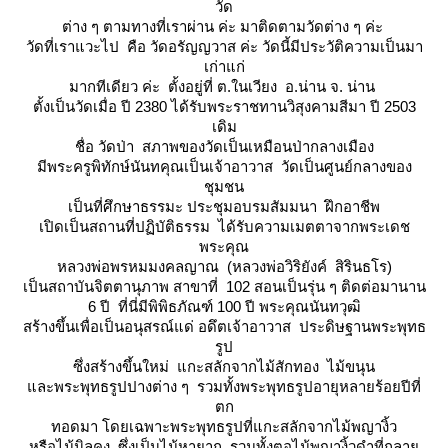
วัด
ต่าง ๆ ตามทางที่เราผ่าน ค่ะ มาติดตามวัดต่าง ๆ ค่ะ
วัดที่เราแวะไป คือ วัดอรัญญวาส ค่ะ วัดนี้มีประวัติความเป็นมา
เก่าแก่
มากทีเดียว ค่ะ ตั้งอยู่ที่ ต.ในเวียง อ.น่าน จ. น่าน
ตั้งเป็นวัดเมื่อ ปี 2380 ได้รับพระราชทานวิสุงคามสีมา ปี 2503
เดิม
ชื่อ วัดป่า สภาพของวัดเป็นเหมือนป่ากลางเมือง
มีพระครูพิทักษ์นันทคุณเป็นเจ้าอาวาส วัดเป็นศูนย์กลางของ
ชุมชน
เป็นที่ศึกษาธรรมะ ประชุมอบรมสัมมนา ฝึกอาชีพ
เปิดเป็นสถานที่ปฏิบัติธรรม ได้รับความเมตตาจากพระเดช
พระคุณ
หลวงพ่อพรหมมงคลญาณ (หลวงพ่อวิริยังค์ สิรินธโร)
เป็นสถาบันจิตตานุภาพ สาขาที่ 102 สอนเป็นรุ่น ๆ ติดต่อมานาน
6 ปี ที่นี่มีพิพิธภัณฑ์ 100 ปี พระคุณนันทวุฒิ
สร้างขึ้นเพื่อเป็นอนุสรณ์แด่ อดึตเจ้าอาวาส ประดิษฐานพระพุทธ
รูป
ซึ่งสร้างขึ้นใหม่ แกะสลักจากไม้สักทอง ไม้ขนุน
ละพระพุทธรูปปางต่าง ๆ รวมทั้งพระพุทธรูปอายุหลายร้อยปีที่
ตก
ทอดมา โดยเฉพาะพระพุทธรูปที่แกะสลักจากไม้พญางิ้ว
หรือไม้นิลคง ซึ่งเป็นไม้หายาก รวมทั้งตอไม้พญางิ้วดำที่กลา