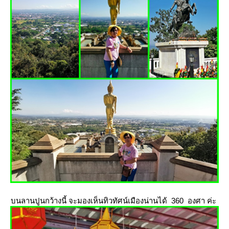
บนลานปูนกว้างนี้ จะมองเห็นทิวทัศน์เมืองน่านได้ 360 องศา ค่ะ