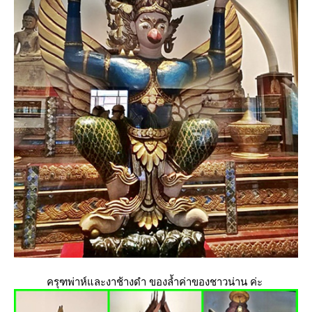
ครุฑพ่าห์และงาช้างดำ ของล้ำค่าของชาวน่าน ค่ะ