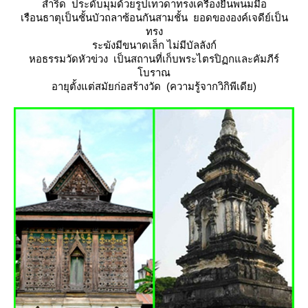
สำริด ประดับมุมด้วยรูปเทวดาทรงเครื่องยืนพนมมือ
เรือนธาตุเป็นชั้นบัวถลาซ้อนกันสามชั้น ยอดขององค์เจดีย์เป็น
ทรง
ระฆังมีขนาดเล็ก ไม่มีบัลลังก์
หอธรรมวัดหัวข่วง เป็นสถานที่เก็บพระไตรปิฏกและคัมภีร์
บราณ
อายุตั้งแต่สมัยก่อสร้างวัด (ความรู้จากวิกิพีเดีย)