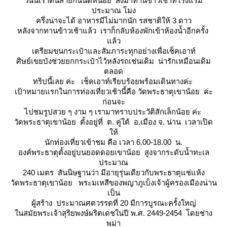
วันนี้เราตื่นสายกันนิดหน่อย ลงมาทานข้าวเช้าที่โรงแรม
ประมาณ โมง
ครึ่งน่าจะได้ อาหารมีไม่มากนัก รสชาติให้ 3 ดาว
หลังจากทานข้าวเช้าแล้ว เราก็กลับห้องพักเข้าห้องน้ำอีกครั้ง
ล้ว
เตรียมขนกระเป๋าและสัมภาระทุกอย่างเพื่อเช็คเอาท์
ศิษย์เขยบังช่วยยกกระเป๋าไว้หลังรถเช่นเดิม น่ารักเหมือนเดิม
ตลอด
ทริปนี้เลย ค่ะ เช็คเอาท์เรียบร้อยพร้อมเดินทางค่ะ
เป้าหมายแรกในการท่องเที่ยวเช้านี้คือ วัดพระธาตุเขาน้อย ค่ะ
ก่อนจะ
ไปชมรูปสวย ๆ งาม ๆ เรามาทราบประวัติสักเล็กน้อย ค่ะ
วัดพระธาตุเขาน้อย ตั้งอยู่ที่ ต. คู่ใต้ อ.เมือง จ. น่าน เวลาเปิด
ห้
นักท่องเที่ยวเข้าชม คือ เวลา 6.00-18.00 น.
องค์พระธาตุตั้งอยู่บนยอดดอยเขาน้อย สูงจากระดับน้ำทะเล
ประมาณ
240 เมตร สันนิษฐานว่า มีอายุรุ่นเดียวกับพระธาตุแช่แห้ง
วัดพระธาตุเขาน้อย พระมเหสีของพญาภูเบ็งเจ้าผู้ครองเมืองน่าน
เป็น
ผู้สร้าง ประมาณศตวรรตที่ 20 มีการบูรณะครั้งใหญ่
นสมัยพระเจ้าสุริยพงษ์ผริตเดชในปี พ.ศ. 2449-2454 โดยช่าง
พม่า