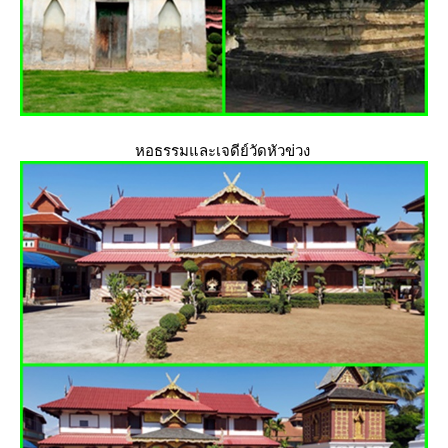
หอธรรมและเจดีย์วัดหัวข่วง