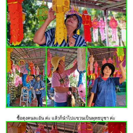
ซื้อตุงคนละอัน ค่ะ แล้วก็นำไปแขวนเป็นพุทธบูชา ค่ะ