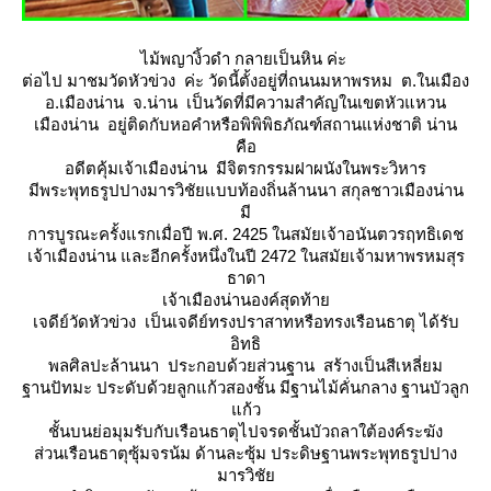
ไม้พญางิ้วดำ กลายเป็นหิน ค่ะ
ต่อไป มาชมวัดหัวข่วง ค่ะ วัดนี้ตั้งอยู่ที่ถนนมหาพรหม ต.ในเมือง
อ.เมืองน่าน จ.น่าน เป็นวัดที่มีความสำคัญในเขตหัวแหวน
เมืองน่าน อยู่ติดกับหอคำหรือพิพิพิธภัณฑ์สถานแห่งชาติ น่าน
คือ
อดีตคุ้มเจ้าเมืองน่าน มีจิตรกรรมฝาผนังในพระวิหาร
มีพระพุทธรูปปางมารวิชัยแบบท้องถิ่นล้านนา สกุลชาวเมืองน่าน
มี
การบูรณะครั้งแรกเมื่อปี พ.ศ. 2425 ในสมัยเจ้าอนันตวรฤทธิเดช
เจ้าเมืองน่าน และอีกครั้งหนึ่งในปี 2472 ในสมัยเจ้ามหาพรหมสุร
ธาดา
เจ้าเมืองน่านองค์สุดท้า
เจดีย์วัดหัวข่วง เป็นเจดีย์ทรงปราสาทหรือทรงเรือนธาตุ ได้รับ
อิทธิ
พลศิลปะล้านนา ประกอบด้วยส่วนฐาน สร้างเป็นสีเหลี่ยม
ฐานปัทมะ ประดับด้วยลูกแก้วสองชั้น มีฐานไม้คั่นกลาง ฐานบัวลูก
ก้ว
ชั้นบนย่อมุมรับกับเรือนธาตุไปจรดชั้นบัวถลาใต้องค์ระฆัง
ส่วนเรือนธาตุซุ้มจรน้ม ด้านละซุ้ม ประดิษฐานพระพุทธรูปปาง
มารวิชั