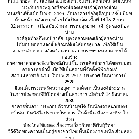
ถนนผากอง ต. ในเมือง อ.เมืองน่าน จ.น่าน สถานที่นี้ เดิมเป็นที่
ประทับของพญาสุริยพงษ์ผลิตเดช เจ้าผู้ครองน่าน
ทรงสร้างขึ้นเมื่อ ปี พ.ศ. 2446 เป็นอาคารก่ออิฐถือปูน 2 ชั้น มีมุข
ด้านหน้า หลังคามุงด้วยไม้แป้นเกล็ด เนื้อที่ 14 ไร่ 2 งาน
32 ตารางวา เมื่อสมัยเจ้ามหาพรหมสุรธาดา เจ้าผู้ครองเมือง
น่าน
องค์สุดท้ายถึงแก่พิราลัย บุตรหลานของเจ้าผู้ครองน่าน
ได้มอบหอคำหลังนี้ พร้อมที่ดินให้แก่รัฐบาล เพื่อใช้เป็น
อาคารศาลากลางจังหวัดน่าน ต่อมากระทรวงมหาดไทยได้
ก่อสร้าง
อาคารศาลากลางจังหวัดหลังใหม่ขึ้น กรมศิลปากร ได้ขอรับมอบ
อาคารหอคำนี้ เพื่อใช้เป็นสถานที่จัดตั้งพิพิธภัณฑ์
สถานแห่งชาติ น่าน ในปี พ.ศ. 2517 ประกาศเป็นทางการปี
2528
มีสมเด็จพระเทพรัตนราชสุดา ฯ เสด็จมาเป็นองค์ประธาน
นการประกอบพิธีเปิดอย่างเป็นทางการ เมื่อวันที่ 14 สิงหาคม
2530
อาคารชั้นล่าง ประกอบด้วยหน้ามุขใช้เป็นห้องจำหน่ายบัตร
เข้าชม มีหนังสือประเภทวิชาการ สินค้าพื้นเมือง ของที่ระลึก
ส่วน
ห้องโถงใช้แสดงเรื่องราวเกี่ยวกับชาติพันธุ์วิทยา
วิถีชีวิตของความเป็นอยู่ของชาวไทยพื้นเมืองภาคเหนือ ส่วนหลัง
ของ