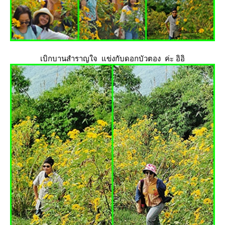
เบิกบานสำราญใจ แข่งกับดอกบัวตอง ค่ะ อิอิ