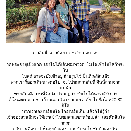
สาวจินนี่ สาวก้อย และ สาวมอม ค่ะ
วัดพระธาตุเบ็งสกัด เราไม่ได้เดินชมทั่ววัด ไม่ได้เข้าไปไหว้พระ
น
บสถ์ อาจจะยังเช้าอยู่ ถ่ายรูปไว้เป็นที่ระลึกแล้ว
พวกเราก็ออกเดินทางต่อไป จะไปชมสวนส้มที่ จินนี่ถามจาก
ม่ค้า
ขายส้มเมื่อวานที่วัดก๋ง ปรากฏว่า ขับไปได้น่าจะ20 กว่า
กิโลเมตร ถามชาวบ้านแถวนั้น เขาบอกว่าต้องไปอีกไกล20-30
กิโล
พวกเราเลยเปลี่ยนใจ ไกลเหลือเกิน แล้วก็ไม่รู้ว่า
เจ้าของสวนส้มจะให้เราเข้าไปชมสวนเขาหรือเปล่า เลยตัดสินใจ
วกรถ
กลับ เหลือบไปเห็นทุ่งบัวตอง เลยขับรถไปชมบัวตองกัน