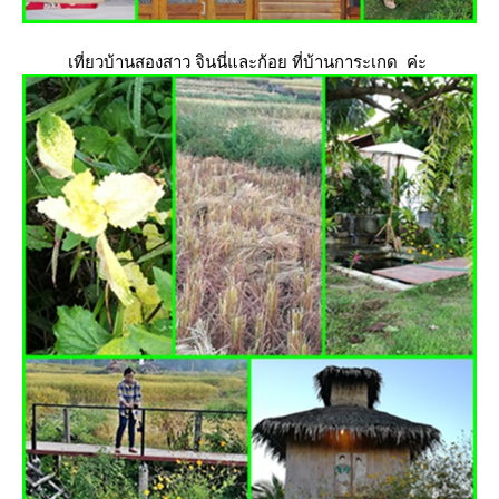
เที่ยวบ้านสองสาว จินนี่และก้อย ที่บ้านการะเกด ค่ะ