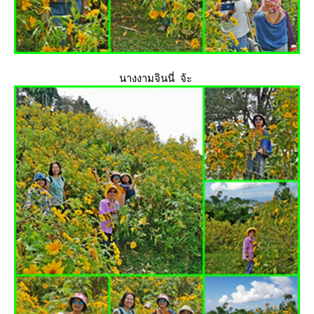
นางงามจินนี่ จ้ะ