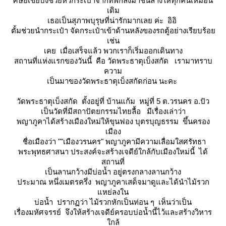
ศิษย์เขยบังช่วยหิ้วกระเป๋าจากที่พักลงมาชั้นล้่างให้ทุกคนเหมือน
เดิม
เธอเป็นสุภาพบุรุษที่น่ารักมากเลย ค่ะ อิอิ
ตั้มช่วยนำกระเป๋า จัดกระเป๋าเข้าด้านหลังของรถตู้อย่างเรียบร้อ
เช่น
เคย เมื่อเสร็จแล้ว พวกเราก็เริ่มออกเดินทาง
สถานที่แห่งแรกของวันนี้ คือ วัดพระธาตุเบ็งสกัด เรามาทราบ
ความ
เป็นมาของวัดพระธาตุเบ็งสกัดก่อน นะคะ
วัดพระธาตุเบ็งสกัด ตั้งอยู่ที่ บ้านแก้ม หมู่ที่ 5 ต.วรนคร อ.ปัว
เป็นวัดที่มีสถาปัตยกรรมไทยลื้อ มีเรื่องเล่าว่า
พญาภูคาได้สร้างเมืองใหม่ให้ขุนฟอง บุตรบุญธรรม ขึ้นครอง
เมือง
ชื่อเมืองว่า ""เมืองวรนคร" พญาภูคามีความเลื่อมใสศรัทธา
พระพุทธศาสนา ประสงค์จะสร้างเจดีย์ใกล้กับเมืองใหม่นี้ ได้
สถานที่
เป็นลานกว้างมีบ่อน้ำ อยู่ตรงกลางลานกว้าง
ประมาณ หนึ่งเมตรครึ่ง พญาภูคาเสด็จมาดูและได้นำไม้รวก
หย่ลงใน
บ่อน้ำ ปรากฏว่า ไม้รวกหักเป็นท่อน ๆ เห็นว่าเป็น
เรื่องมหัศจรรย์ จึงให้สร้างเจดีย์ครอบบ่อน้ำนี้ไว้และสร้างวิหาร
กล้