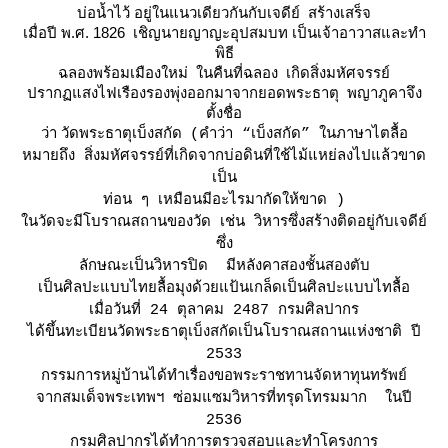
บ่อน้ำไว้ อยู่ในแนวเดียวกันกับเจดีย์ สร้างเสร็จ
เมื่อปี พ.ศ. 1826 เชิญนายญาญะอุปสมบท เป็นเจ้าอาวาสและทำ
พิธี
ฉลองพร้อมเมืองใหม่ ในคืนที่ฉลอง เกิดสิ่งมหัศจรรย์
ปรากฏแสงไฟเรืองรองพุ่งออกมาจากยอดพระธาตุ พญาภูคาจึง
ตั้งชื่อ
ว่า วัดพระธาตุเบ็งสกัด
(คำว่า “เบ็งสกัด” ในภาษาไตลื้อ
หมายถึง สิ่งมหัศจรรย์ที่เกิดจากบ่อดินที่ใช้ไม้แหย่ลงไปแล้วขาด
เป็น
ท่อน ๆ เหมือนมีอะไรมากัดให้ขาด )
นวัดจะมีโบราณสถานของวัด เช่น วิหารซึ่งสร้างติดอยู่กับเจดีย์
ซึ่ง
ลักษณะเป็นวิหารปิด มีหลังคาสองชั้นสองตับ
เป็นศิลปะแบบไทยลื้อมุงด้วยแป้นเกล็ดเป็นศิลปะแบบไทลื้อ
เมื่อวันที่ 24 ตุลาคม 2487 กรมศิลปากร
ได้ขึ้นทะเบียนวัดพระธาตุเบ็งสกัดเป็นโบราณสถานแห่งชาติ ปี
2533
กรรมการหมู่บ้านได้ทำเรื่องขอพระราชทานจัดหาทุนทรัพย์
จากสมเด็จพระเทพฯ ซ่อมแซมวิหารที่ทรุดโทรมมาก ในปี
2536
กรมศิลปากรได้ทำการตรวจสอบและทำโครงการ