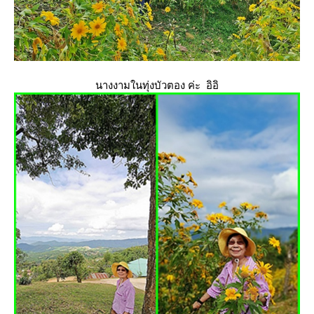
นางงามในทุ่งบัวตอง ค่ะ อิอิ