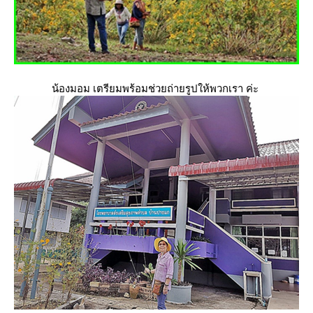
น้องมอม เตรียมพร้อมช่วยถ่ายรูปให้พวกเรา ค่ะ