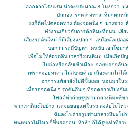
ออกจากโรงแรม น่าจะประมาณ 8 โมงกว่า มุ่ง
ปันกอง ระหว่างทาง หิมะตกหน
รถก็ติดไปตลอดทาง ต้องจอดนิ่ง ๆ บางช่วง ต้อง
ทำงานเกี่ยวกับการตักหิมะที่ถนน เสี
เสียงรถคันใหม่ ก็มีเสียงแปลก ๆ เหมือนไม่ปลอ
บอกว่า รถมีปัญหา คนขับ เอาโซ่มาพั
เพื่อไม่ให้ล้อรถลื่น เวลาวิ่งบนหิมะ เมื่อเกิด
ไปต่อหรือกลับเข้าเมือง จอยบอกกลับ
เพราะจอยหนาว ไม่สบายด้วย เนื่องจากไม่ได้
อาการแพ้ยายังไม่ดีขึ้นเลย นอนมาใ
เมื่อรถจอดนิ่ง ๆ รถคันอื่น ๆ ที่จอดยาวเรียงก
พสต์ท่าถ่ายรูปท่ามกลางหิมะที่
พวกเราก็ลงไปบ้าง แต่จอยอยู่แต่ในรถ สงสัยไม่ไหวจ
ฉันลงไปถ่ายรูปท่ามกลางหิมะโ
ทนหนาวไม่ไหว ก็ขึ้นรถก่อน ห้าห้า ก็ได้รูปเท่าที่ร