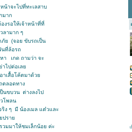
หน้าจะไปที่ทะเลสาบ
ักมาก
รอให้เจ้าหน้าที่ที่
ยเวลามาก ๆ
ดภัย (จอย ขับรถเป็น
นที่ล้อรถ
ปัญหา เกด ถามว่า จะ
อย่าไปต่อเล
เอาเสื้อโค้ตมาด้ว
นรถตลอดทาง
ันเป็นขบวน ต่างลงไป
ขาวโพลน
ริง ๆ มี น้องเมล แต๋วและ
ปรยปรา
วบรวมมาให้ชมเล็กน้อย ค่ะ
เ