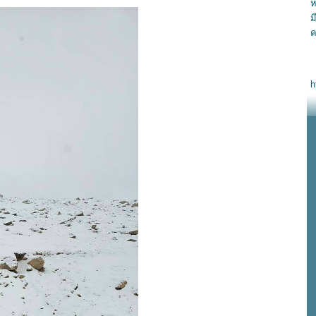
ห
ม
ค
h