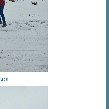
่บนรถ