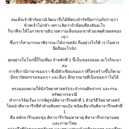
สมเด็จเจ้าฟ้ากัลยาณิวัฒนาจึงได้มีพระดำรัสปืดการอภิปรายว่า
ข้าพเจ้าไม่กลัว เพราะคิดว่าถ้ามีคนที่สงสัยอะไร
ก็น่าที่จะให้โอกาสเขาอธิบายความเห็นของเขาด้วยเหตุด้วยผลของ
เขา
ซึ่งเราก็สามารถมาพิจารณาได้ภายหลัง ถึงอย่างไรก็ดี เราไม่ควร
ึดถืออะไรนัก
ทุกอย่างในโลกนี้ก็ไม่เที่ยง ถ้าหลักที่ 1 นี้เป็นของปลอม อะไรก็จะมา
ลบ
การที่เรามีภาษาของเรา ซึ่งมีตัวเขียนของเราที่ใครสร้างขึ้นก็ตาม
มีสถาปัตยกรรมของเรา และอื่นๆ อีกมากมายที่เป็นของเราไม่ได้
ทรงมอบหมายให้นักวิทยาศาสตร์ประจำกรมศิลปากร และกรม
ทรัพยากรธรณี
ทำการวิจัยเรื่อง การพิสูจน์ศิลาจารึกหลักที่ 1 ด้วยวิธีวิทยาศาสตร์
ดยนำศิลาจารึกที่ทำด้วยหินทรายแป้ง ชนิดเดียวกับศิลาจารึกหลักที่
1
คือ หลักจารึกนครชุม ศิลาจารึกวัดมหาธาตุ ศิลาจารึกภาษามคธ
ละภาษาไท
กล่าวถึงชีผ้าขาวเพสสันดร และพระแท่นมนังคศิลาบาตร มาเปรียบ