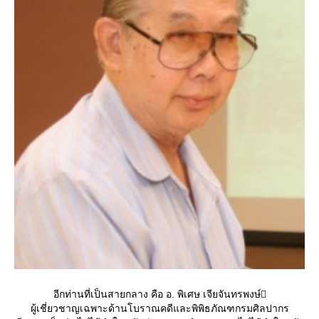
อีกท่านที่เป็นสายกลาง คือ อ. พิเศษ เจียจันทรพงษ์
ผู้เชี่ยวชาญเฉพาะด้านโบราณคดีและพิพิธภัณฑกรมศิลปากร