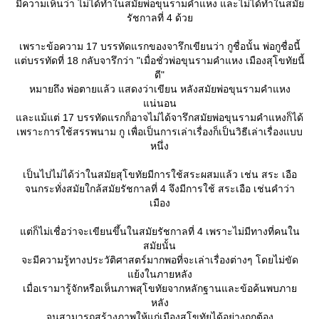
มีความเห็นว่า ไม่ได้ทําในสมัยพ่อขุนรามคําแหง และไม่ได้ทําในสมั
รัชกาลที่ 4 ด้ว
เพราะข้อความ 17 บรรทัดแรกของจารึกเขียนว่า กูชื่อนั้น พ่อกูชื่อนี้
ต่บรรทัดที่ 18 กลับจารึกว่า "เมื่อชั่วพ่อขุนรามคําแหง เมืองสุโขทัยนี้
ดี"
หมายถึง พ่อตายแล้ว แสดงว่าเขียน หลังสมัยพ่อขุนรามคําแหง
น่นอน
ละแม้แต่ 17 บรรทัดแรกก็อาจไม่ได้จารึกสมัยพ่อขุนรามคําแหงก็ได้
เพราะการใช้สรรพนาม กู เพื่อเป็นการเล่าเรื่องก็เป็นวิธีเล่าเรื่องแบบ
หนึ่ง
เป็นไปไม่ได้ว่าในสมัยสุโขทัยมีการใช้สระผสมแล้ว เช่น สระ เอือ
จนกระทั่งสมัยใกล้สมัยรัชกาลที่ 4 จึงมีการใช้ สระเอือ เช่นคำว่า
เมือง
ต่ก็ไม่เชื่อว่าจะเขียนขึ้นในสมัยรัชกาลที่ 4 เพราะไม่มีทางที่คนใน
สมัยนั้น
จะมีความรู้ทางประวัติศาสตร์มากพอที่จะเล่าเรื่องต่างๆ โดยไม่ขัด
้งในภายหลัง
เมื่อเรามารู้จักหรือเห็นภาพสุโขทัยจากหลักฐานและข้อค้นพบภา
หลัง
จนสามารถสร้างภาพให้แก่เมืองสุโขทัยได้อย่างถูกต้อง