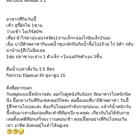
ลดไปแล้วทั้งหมด 3.2
อาหารที่กินวันนี้
เช้า สุกี้ผักไข่ 1ชาม
ว่างเช้า โยเกิร์ต0%
เที่ยง ยำไก่ย่าง(แอบรสจัด)1จานเล็ก+น่องไก่อันเล็ก2น่อง
เย็น บาบีคิวพลาซ่ากินแต่น้ำซุป+ผักกินกับน้ำจิ้มไป1ถ้วย ไก่ 3คำ กลับ
มาบ้านรู้สึกไม่อิ่มเล
1ทุ่ม ปลาซาบะย่าง 1 ตัวเล็ก +วุ้นนม0%ทำเอง 3ชิ้น
ดื่มน้ำเปล่าทั้งวัน 3.5 ลิตร
กิจกรรม Eliptical 30 ฮุลาฮูป 15
สิ่งที่อยากบอก
วันหยุดแบบนี้หนักเรยค่ะ ออกไปดูหนังกับน้องๆ จัดอาหารไปหนักนิด
นึง มื้อกลางวันที่กินเซสเตอร์กิลค่ะ ต่อมื้อเยนที่บาบีคิวพลาซ่า วันนี้
รู้สึกทานไปเยอะค่ะ ต้องรีบไปออกกำลังกายก่อนนะ แล้วก้น้ำหนักวัน
นี้กลับมาเท่าเดิมก่อนที่จะทำดีท๊อกเป๊ะๆเลยค่ะ เกี่ยวกับไม่ได้ขับถ่า
เลยตั้งแต่ดีท๊อกเสร็จมะวานตอนเช้า ตอนนี้ทุกอย่างที่กินไปสองวัน
เสา อาทิต ยังคงอยุ่ในลำไส้อยู่เล