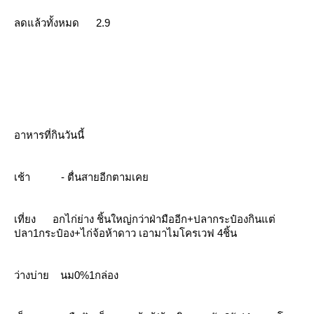
ลดแล้วทั้งหมด
2.9
อาหารที่กินวันนี้
เช้า
-
ตื่นสายอีกตามเค
เที่ยง
อกไก่ย่าง ชิ้นใหญ่กว่าฝ่ามืออีก
+
ปลากระป๋องกินแต่
ปลา
1
กระป๋อง
+
ไก่จ้อห้าดาว เอามาไมโครเวฟ
4
ชิ้น
ว่างบ่า
นม
0%1
กล่อง