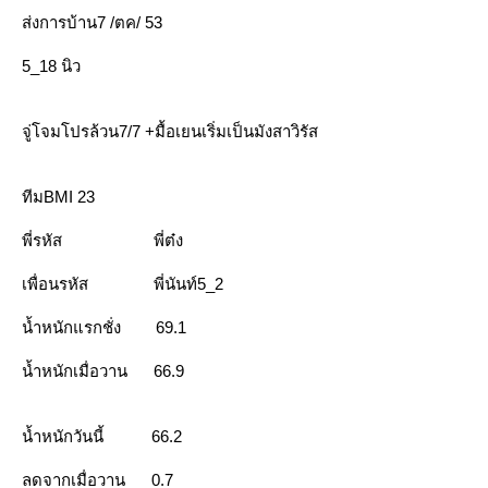
ส่งการบ้าน
7 /
ตค
/
53
5_18
นิว
จู่โจมโปรล้วน
7/7 +
มื้อเยนเริ่มเป็นมังสาวิรัส
ทีม
BMI
23
พี่รหัส
พี่ต๋ง
เพื่อนรหัส
พี่นันท์
5_2
น้ำหนักแรกชั่ง
69.1
น้ำหนักเมื่อวาน
66.9
น้ำหนักวันนี้
66.2
ลดจากเมื่อวาน
0.7