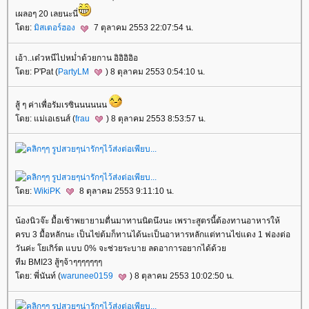
เผลอๆ 20 เลยนะนี่
ดย:
มิสเตอร์ฮอง
7 ตุลาคม 2553 22:07:54 น.
เอ้า..เด๋วหนีไปหม่ำด้วยกาน อิอิอิอิอ
ดย: P'Pat (
PartyLM
) 8 ตุลาคม 2553 0:54:10 น.
สู้ ๆ ค่าเพื่อรัมเรซินนนนนน
ดย: แม่เอเธนส์ (
frau
) 8 ตุลาคม 2553 8:53:57 น.
ดย:
WikiPK
8 ตุลาคม 2553 9:11:10 น.
น้องนิวจ๊ะ มื้อเช้าพยายามตื่นมาทานนิดนึงนะ เพราะสูตรนี้ต้องทานอาหารให้
ครบ 3 มื้อหลักนะ เป็นไข่ต้มก็ทานได้นะเป็นอาหารหลักแต่ทานไข่แดง 1 ฟองต่อ
วันค่ะ โยเกิร์ต แบบ 0% จะช่วยระบาย ลดอาการอยากได้ด้ว
ทีม BMI23 สู้ๆจ้าๆๆๆๆๆๆๆ
ดย: พี่นันท์ (
warunee0159
) 8 ตุลาคม 2553 10:02:50 น.