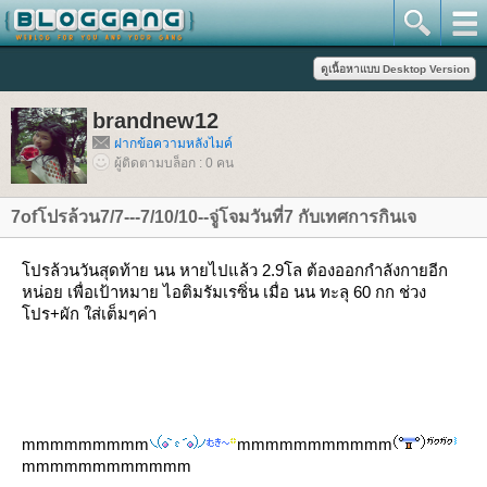
brandnew12
ฝากข้อความหลังไมค์
ผู้ติดตามบล็อก : 0 คน
7ofโปรล้วน7/7---7/10/10--จู่โจมวันที่7 กับเทศการกินเจ
ปรล้วนวันสุดท้าย นน หายไปแล้ว 2.9โล ต้องออกกำลังกายอีก
หน่อย เพื่อเป้าหมาย ไอติมรัมเรซิ่น เมื่อ นน ทะลุ 60 กก ช่วง
ปร+ผัก ใส่เต็มๆค่า
mmmmmmmmm
mmmmmmmmmmm
mmmmmmmmmmmm