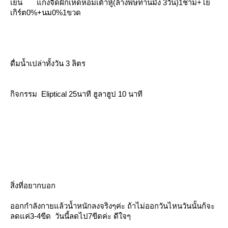
เย็น
กงจืดฝักเห็ดหอมเต้าหู้
(
ล้างพิษทานมัง
3
วัน
)1
ชาม
+
เกิร์ต
0%+
นม
0%1
ขวด
ดื่มน้ำเปล่าทั้งวัน
3
ลิตร
กิจกรรม
Eliptical 25
นาที
ฮูลาฮูป
10
นาที
สิ่งที่อยากบอก
ออกกำลังกายแล้วน้ำหนักลงจริงๆค่ะ ถ้าไม่ออกวันไหนวันนั้นก้จะ
ลดแค่
3-4
ขีด
วันนี้ลดไป
7
ขีดค่ะ ดีใจๆ