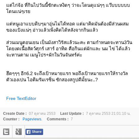
ต่ไก่จ้อ ที่กินไปวันนี้ซักตะหงิดๆ ว่าจะโดนดุแน่ๆๆ แว๊บบบบบบ
ดนแน่ๆเร
ต่หนูเอาแบบดิบๆมาอุ่นไม่ได้ทอด แต่มาคิดมันต้องมีส่วนผสม
ของแป้งแน่ๆ อ่าวแล้วเพิ่งคิดได้หลังจากกินแล้ว
ส่วนเมนูตอนเยน เป็นมังสาวิรัสแล้วนะคะ ตามกำหนดจะทาน
3
วัน
ดยงดเนื้อสัตว์ศุกร์ เสาร์ อาทิด คือกินแต่ผักและ นม ไข่ ได้แล้ว
จะทานตาม เมนูโปร
+
ผักในวันจันทร์ค่ะ
ฮึดๆๆๆ อีก
6.2
จะถึงเป้าหมายแรก พอถึงเป้าหมายแรกให้รางวัล
ตัวเองเปน ไอติมรัมเรซิ่น ซักสองสกูปดีมั้ยนะ
..?
Free TextEditor
Create Date :
07 ตุลาคม 2553
Last Update :
7 ตุลาคม 2553 21:01:10 น.
Counter :
Pageviews.
Comments :
7