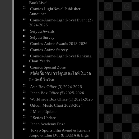
BookLive!
Comics-LightNovel Publisher
Announce
Comics-Anime-LightNovel Event (2)
2024-2026
Seiyuu Awards
Seiyuu Survey
Comics-Anime Awards 2013-2026
Comics-Anime Survey
Comics-Anime-LightNovel Ranking
Chart Yearly
Comics Special Zone
สถิติเกี่ยวกับ การ์ตูนและไลท์โนเวล
ลิขสิทธิ์ ในไท
Asia Box Office (3) 2024-2026
Japan Box Office (5) 2025-2026
Worldwide Box Office (1) 2021-2026
Oricon Music Chart 2023-2024
J-Music Update
J-Series Update
Japan Academy Prize
Tokyo Sports Film Award & Kinema
Junpo & Elan D'or & TAMA & Eiga