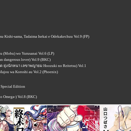
 Kishi-sama, Tadaima Isekai e Odekakechuu Vol.9 (FP)
 (Mobu) wo Yurusanai Vol.6 (LP)
n dangerous lover) Vol.9 (BKC)
าด ยุ่งนักหนา เลขาพญายม Hoozuki no Reitetsu) Vol.1
ajou wa Koroshi au Vol.2 (Phoenix)
 Special Edition
no Omega-) Vol.8 (BKC)