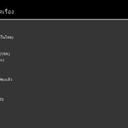
เรื่อง
มพ์ในไทย)
 (VBK)
ix)
ไปซะแล้ว
ED)