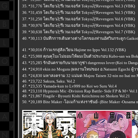
35. *31,776 โตเกียว卍รีเวนเจอร์ส Tokyo卍Revengers Vol.3 (VBK)
36. *31,459 โตเกียว卍รีเวนเจอร์ส Tokyo卍Revengers Vol.5 (VBK)
37. *31,250 โตเกียว卍รีเวนเจอร์ส Tokyo卍Revengers Vol.6 (VBK)
38. *30,976 โตเกียว卍รีเวนเจอร์ส Tokyo卍Revengers Vol.4 (VBK)
39. *30,638 โตเกียว卍รีเวนเจอร์ส Tokyo卍Revengers Vol.7 (VBK)
40. *30,113 บันทึกการเดินทางต่างโลกของท่านอัศวินกระดูก Gaikotsu
41. *30,016 ก้าวแรกสู่สังเวียน Hajime no Ippo Vol.132 (VBK)
42. *25,988 คุณคุโบะไม่ยอมให้ผมเป็นตัวประกอบ Kubo-san wa Boku
43. *25,285 รักอันตรายกับนายยากูซ่า dangerous lover (Koi to Danga
44. *24,910 ekin no Mogura (ผลงานใหม่ของ อ.Natsumi Eguchi ผู้ว
45. *24,830 มหาสงคราม 32 แม่มด Majou Taisen 32-nin no Isai no M
46. *23,722 Sakura, Saku. Vol.2
47. *23,535 Yamada-kun to Lv999 no Koi wo Suru Vol.4
48. *23,110 Hypnosis Mic -Division Rap Battle- Side F.P & M+ Vol.1
49. *21,867 Fragile - Byourii Kishi Keiichirou no Shoken Vol.21
50. *20,189 Bite Maker -โอเมก้าแห่งราชันย์- (Bite Maker -Ousama 