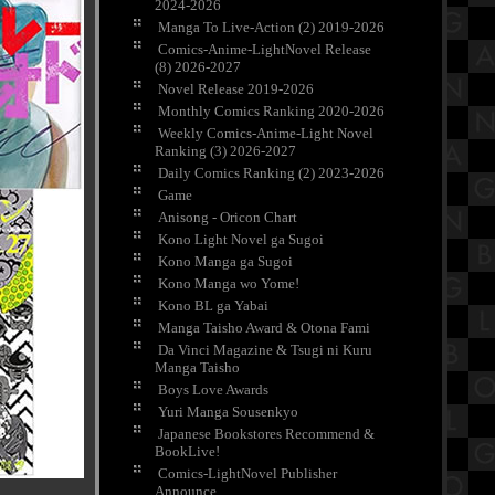
2024-2026
Manga To Live-Action (2) 2019-2026
Comics-Anime-LightNovel Release
(8) 2026-2027
Novel Release 2019-2026
Monthly Comics Ranking 2020-2026
Weekly Comics-Anime-Light Novel
Ranking (3) 2026-2027
Daily Comics Ranking (2) 2023-2026
Game
Anisong - Oricon Chart
Kono Light Novel ga Sugoi
Kono Manga ga Sugoi
Kono Manga wo Yome!
Kono BL ga Yabai
Manga Taisho Award & Otona Fami
Da Vinci Magazine & Tsugi ni Kuru
Manga Taisho
Boys Love Awards
Yuri Manga Sousenkyo
Japanese Bookstores Recommend &
BookLive!
Comics-LightNovel Publisher
Announce