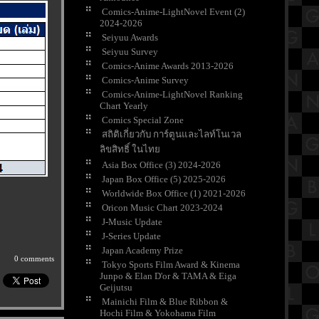
Comics-Anime-LightNovel Event (2)
2024-2026
Seiyuu Awards
Seiyuu Survey
Comics-Anime Awards 2013-2026
Comics-Anime Survey
Comics-Anime-LightNovel Ranking
Chart Yearly
Comics Special Zone
สถิติเกี่ยวกับ การ์ตูนและไลท์โนเวล
ลิขสิทธิ์ ในไท
Asia Box Office (3) 2024-2026
Japan Box Office (5) 2025-2026
Worldwide Box Office (1) 2021-2026
Oricon Music Chart 2023-2024
J-Music Update
J-Series Update
Japan Academy Prize
0 comments
Tokyo Sports Film Award & Kinema
Junpo & Elan D'or & TAMA & Eiga
Geijutsu
Mainichi Film & Blue Ribbon &
Hochi Film & Yokohama Film