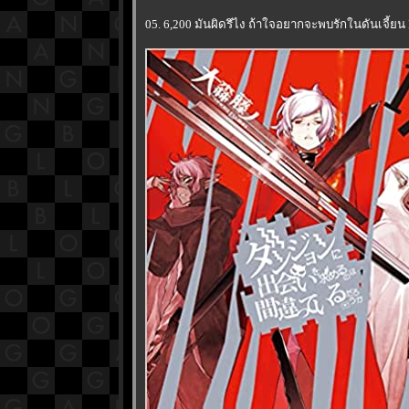
05. 6,200 มันผิดรึไง ถ้าใจอยากจะพบรักในดันเจี้ยน