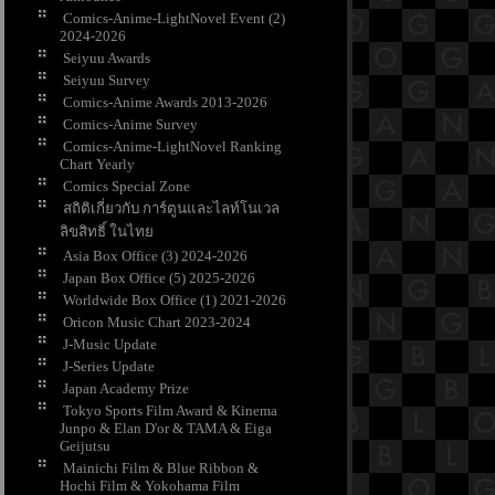
Comics-Anime-LightNovel Event (2)
2024-2026
Seiyuu Awards
Seiyuu Survey
Comics-Anime Awards 2013-2026
Comics-Anime Survey
Comics-Anime-LightNovel Ranking
Chart Yearly
Comics Special Zone
สถิติเกี่ยวกับ การ์ตูนและไลท์โนเวล
ลิขสิทธิ์ ในไท
Asia Box Office (3) 2024-2026
Japan Box Office (5) 2025-2026
Worldwide Box Office (1) 2021-2026
Oricon Music Chart 2023-2024
J-Music Update
J-Series Update
Japan Academy Prize
Tokyo Sports Film Award & Kinema
Junpo & Elan D'or & TAMA & Eiga
Geijutsu
Mainichi Film & Blue Ribbon &
Hochi Film & Yokohama Film